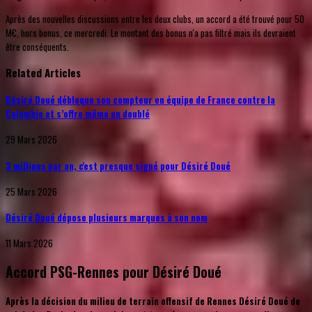
Après des nouvelles discussions entre les deux clubs, un accord a été trouvé pour 50
M€, hors bonus, ce mercredi. Le montant des bonus n'a pas filtré mais ils devraient
être conséquents.
Related Articles
Désiré Doué débloque son compteur en équipe de France contre la
Colombie et s’offre même un doublé
29 Mars 2026
3 millions par an, c'est presque signé pour Désiré Doué
25 Mars 2026
Désiré Doué dépose plusieurs marques à son nom
11 Mars 2026
Accord PSG-Rennes pour Désiré Doué
Après la décision du milieu de terrain offensif de Rennes Désiré Doué de