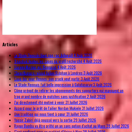
© Free
Joomla! 3 Modules
- by
VinaGecko.com
Articles
Le Stade Rennais tient son roc défensif
4 Août 2026
Il cochait toutes les cases du profil recherché
4 Août 2026
Doreen Norden est Rennaise
4 Août 2026
Glenn Kamara rejoint Julien Stéphan à Londres
3 Août 2026
Coup dur pour Rennes, son crack veut partir
3 Août 2026
Le Stade Rennais fait belle impression à Galatasaray
3 Août 2026
Côme prévoit de retirer les abonnements des supporters qui manquent un
trop grand nombre de matches sans justification
2 Août 2026
J'ai directement été motivé à venir
31 Juillet 2026
Accord pour le prêt de l'ailier Nordan Mukiele
31 Juillet 2026
Une tradition qui nous tient à cœur
31 Juillet 2026
Yassir Zabiri déjà poussé vers la sortie
29 Juillet 2026
Rayan Bamba va être prêté un an sans option d'achat au Mans
28 Juillet 2026
C’est confirmé pour ce protégé d’Haise à Nice
28 Juillet 2026