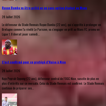
Rayan Bamba va être prêté un an sans option d'achat au Mans
28 Juillet 2026
Le défenseur du Stade Rennais Rayan Bamba (22 ans), qui s'apprête à prolonger en
Bretagne comme l'a révélé Le Parisien, va s'engager en prêt au Mans FC, promu en
Ligue 1. Il devrait jouer samedi...
C’est confirmé pour ce protégé d’Haise à Nice
28 Juillet 2026
Kojo Peprah Oppong (22 ans), défenseur central de l’OGC Nice, suscite de plus en
plus d’intérêts sur ce mercato. Celui du Stade Rennais est confirmé. Le Stade Rennais
continue de préparer ses...