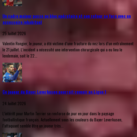
Un cadre majeur passe au bloc opératoire et son retour se fera avec un
accessoire inhabituel
25 Juillet 2026
Valentin Rongier, le joueur, a été victime d’une fracture du nez lors d’un entraînement
le 21 juillet. L’incident a nécessité une intervention chirurgicale qui a eu lieu le
lendemain, soit le 22...
Ce joueur du Bayer Leverkusen pourrait revenir en Ligue 1
24 Juillet 2026
L’intérêt pour Martin Terrier se renforce de jour en jour dans le paysage
footballistique français. Actuellement sous les couleurs du Bayer Leverkusen,
l’attaquant semble être un joueur très...