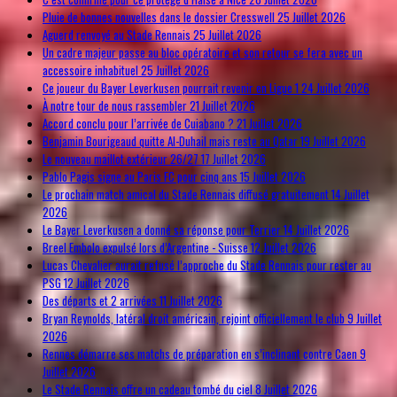
Pluie de bonnes nouvelles dans le dossier Cresswell
25 Juillet 2026
Aguerd renvoyé au Stade Rennais
25 Juillet 2026
Un cadre majeur passe au bloc opératoire et son retour se fera avec un
accessoire inhabituel
25 Juillet 2026
Ce joueur du Bayer Leverkusen pourrait revenir en Ligue 1
24 Juillet 2026
À notre tour de nous rassembler
21 Juillet 2026
Accord conclu pour l’arrivée de Cuiabano ?
21 Juillet 2026
Benjamin Bourigeaud quitte Al-Duhail mais reste au Qatar
19 Juillet 2026
Le nouveau maillot extérieur 26/27
17 Juillet 2026
Pablo Pagis signe au Paris FC pour cinq ans
15 Juillet 2026
Le prochain match amical du Stade Rennais diffusé gratuitement
14 Juillet
2026
Le Bayer Leverkusen a donné sa réponse pour Terrier
14 Juillet 2026
Breel Embolo expulsé lors d’Argentine - Suisse
12 Juillet 2026
Lucas Chevalier aurait refusé l’approche du Stade Rennais pour rester au
PSG
12 Juillet 2026
Des départs et 2 arrivées
11 Juillet 2026
Bryan Reynolds, latéral droit américain, rejoint officiellement le club
9 Juillet
2026
Rennes démarre ses matchs de préparation en s’inclinant contre Caen
9
Juillet 2026
Le Stade Rennais offre un cadeau tombé du ciel
8 Juillet 2026