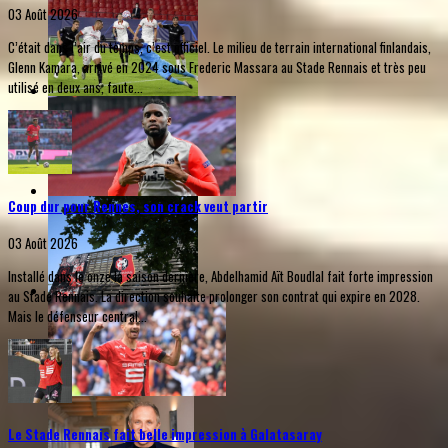
03 Août 2026
C’était dans l’air du temps, c’est officiel. Le milieu de terrain international finlandais,
Glenn Kamara, arrivé en 2024 sous Frederic Massara au Stade Rennais et très peu
utilisé en deux ans, faute...
Coup dur pour Rennes, son crack veut partir
03 Août 2026
Installé dans le onze la saison dernière, Abdelhamid Aït Boudlal fait forte impression
au Stade Rennais. La direction souhaite prolonger son contrat qui expire en 2028.
Mais le défenseur central...
Le Stade Rennais fait belle impression à Galatasaray