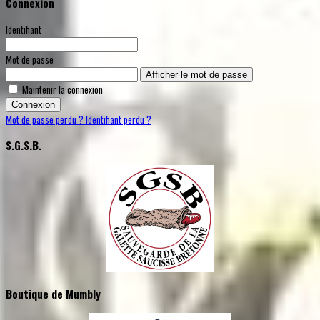
Connexion
Identifiant
Mot de passe
Afficher le mot de passe
Maintenir la connexion
Connexion
Mot de passe perdu ?
Identifiant perdu ?
S.G.S.B.
Boutique de Mumbly