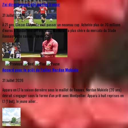
J'ai directement été motivé à venir
31 Juillet 2026
À 21 ans, Eliezer Mayenda veut passer un nouveau cap. Achetée plus de 20 millions
d'euros à Sunderland cet été, c'est la recrue la plus chère du mercato du Stade
Rennais cette saison. Pas de quoi...
Accord pour le prêt de l'ailier Nordan Mukiele
31 Juillet 2026
Apparu en L1 la saison dernière sous le maillot de Rennes, Nordan Mukiele (20 ans)
devrait s'engager sous la forme d'un prêt avec Montpellier. Apparu à huit reprises en
L1 (1 but), le jeune ailier...