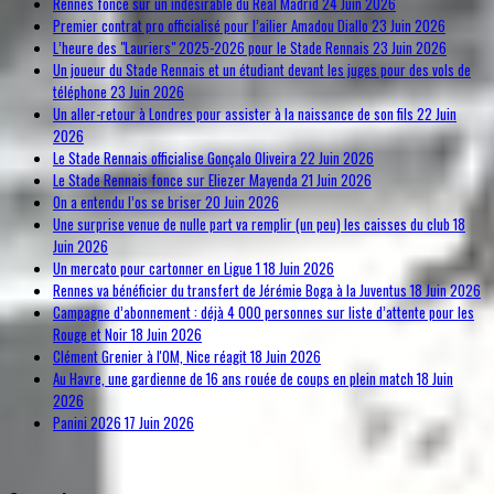
Rennes fonce sur un indésirable du Real Madrid
24 Juin 2026
Premier contrat pro officialisé pour l’ailier Amadou Diallo
23 Juin 2026
L’heure des "Lauriers" 2025-2026 pour le Stade Rennais
23 Juin 2026
Un joueur du Stade Rennais et un étudiant devant les juges pour des vols de
téléphone
23 Juin 2026
Un aller-retour à Londres pour assister à la naissance de son fils
22 Juin
2026
Le Stade Rennais officialise Gonçalo Oliveira
22 Juin 2026
Le Stade Rennais fonce sur Eliezer Mayenda
21 Juin 2026
On a entendu l’os se briser
20 Juin 2026
Une surprise venue de nulle part va remplir (un peu) les caisses du club
18
Juin 2026
Un mercato pour cartonner en Ligue 1
18 Juin 2026
Rennes va bénéficier du transfert de Jérémie Boga à la Juventus
18 Juin 2026
Campagne d’abonnement : déjà 4 000 personnes sur liste d’attente pour les
Rouge et Noir
18 Juin 2026
Clément Grenier à l'OM, Nice réagit
18 Juin 2026
Au Havre, une gardienne de 16 ans rouée de coups en plein match
18 Juin
2026
Panini 2026
17 Juin 2026