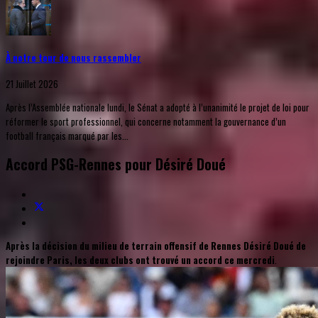
À notre tour de nous rassembler
21 Juillet 2026
Après l’Assemblée nationale lundi, le Sénat a adopté à l’unanimité le projet de loi pour
réformer le sport professionnel, qui concerne notamment la gouvernance d’un
football français marqué par les...
Accord PSG-Rennes pour Désiré Doué
Après la décision du milieu de terrain offensif de Rennes Désiré Doué de
rejoindre Paris, les deux clubs ont trouvé un accord ce mercredi
.