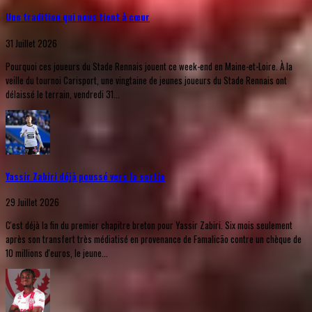
Une tradition qui nous tient à cœur
31 Juillet 2026
Pourquoi ces joueurs du Stade Rennais jouent ce week-end en Maine-et-Loire. À la
veille du tournoi Carisport, une vingtaine de jeunes joueurs du Stade Rennais ont
délaissé le terrain, vendredi 31...
Yassir Zabiri déjà poussé vers la sortie
29 Juillet 2026
C'est déjà la fin du premier chapitre breton pour Yassir Zabiri. Six mois seulement
après son transfert très médiatisé en provenance de Famalicão contre un chèque de
10 millions d'euros, le jeune...