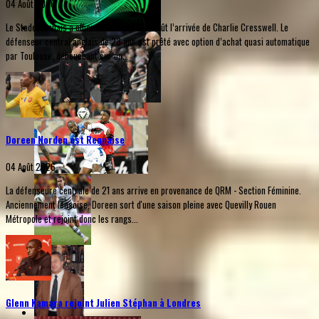
04 Août 2026
Le Stade Rennais a officialisé ce mardi 4 août l’arrivée de Charlie Cresswell. Le
défenseur central anglais de 23 ans est prêté avec option d’achat quasi automatique
par Toulouse, débouchant sur un...
Doreen Norden est Rennaise
04 Août 2026
La défenseure centrale de 21 ans arrive en provenance de QRM - Section Féminine.
Anciennement lensoise, Doreen sort d'une saison pleine avec Quevilly Rouen
Métropole et rejoint donc les rangs...
Glenn Kamara rejoint Julien Stéphan à Londres