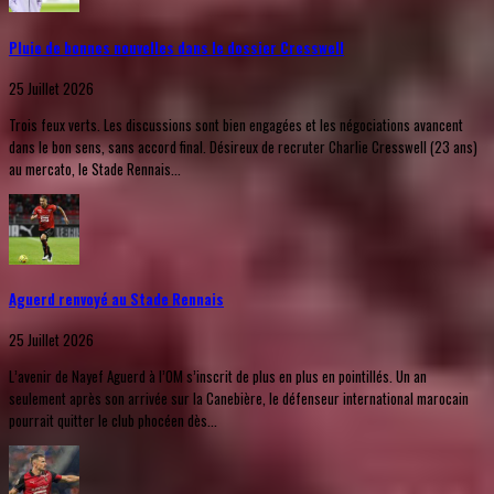
Pluie de bonnes nouvelles dans le dossier Cresswell
25 Juillet 2026
Trois feux verts. Les discussions sont bien engagées et les négociations avancent
dans le bon sens, sans accord final. Désireux de recruter Charlie Cresswell (23 ans)
au mercato, le Stade Rennais...
Aguerd renvoyé au Stade Rennais
25 Juillet 2026
L’avenir de Nayef Aguerd à l’OM s’inscrit de plus en plus en pointillés. Un an
seulement après son arrivée sur la Canebière, le défenseur international marocain
pourrait quitter le club phocéen dès...