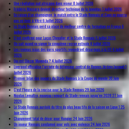
Une révélation sud africaine dans viseur
8 Juillet 2026
Frédéric Massara devient directeur technique de la Juventus
7 Juillet 2026
En raison d’un champignon, le match entre le Stade Rennais et Caen ne pourra
pas se tenir à Vitré
6 Juillet 2026
Le Stade Rennais perd sa place de meilleur centre de formation en France
6
Juillet 2026
C’est confirmé pour Lucas Chevalier et le Stade Rennais
5 Juillet 2026
On sait quand va signer la cinquième recrue estivale
4 Juillet 2026
Les revenus issus des paris sportifs reviendront désormais à la FFF
4 Juillet
2026
Qui est Eliezer Mayenda ?
4 Juillet 2026
Liverpool officialise l’arrivée du défenseur central de Rennes Jérémy Jacquet
1
Juillet 2026
Premier bilan des joueurs du Stade Rennais à la Coupe du monde
30 Juin
2026
C’est l’heure de la reprise pour le Stade Rennais
29 Juin 2026
Nicolas Lemaître, nouveau rempart du Stade rennais jusqu’en 2028
27 Juin
2026
Le Stade Rennais auréolé du titre du plus beau tifo de la saison en Ligue 1
25
Juin 2026
Changement total de décor pour Rongier
24 Juin 2026
Un joueur Rennais condamné pour vols avec violence
24 Juin 2026