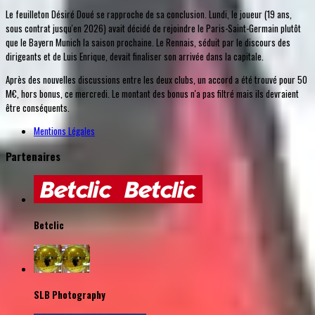
Le feuilleton Désiré Doué se rapproche de sa conclusion. Lundi, le joueur (19 ans,
sous contrat jusqu'en 2026) avait décidé de rejoindre le Paris-Saint-Germain plutôt
que le Bayern Munich la saison prochaine. Le Rennais, séduit par le discours des
dirigeants et de Luis Enrique, devait finaliser son arrivée dans la capitale.
Après des nouvelles discussions entre les deux clubs, un accord a été trouvé pour 50
M€, hors bonus, ce mercredi. Le montant des bonus n'a pas filtré mais ils devraient
être conséquents.
Mentions Légales
Partenaires
Betclic
SLB Photography