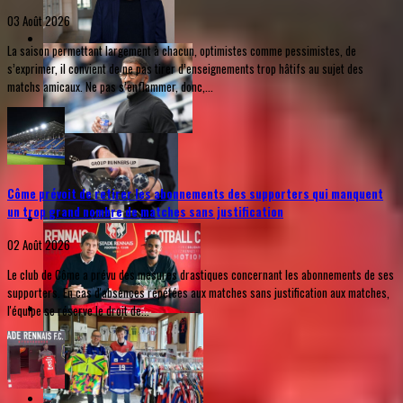
03 Août 2026
La saison permettant largement à chacun, optimistes comme pessimistes, de
s’exprimer, il convient de ne pas tirer d’enseignements trop hâtifs au sujet des
matchs amicaux. Ne pas s’enflammer, donc,...
Côme prévoit de retirer les abonnements des supporters qui manquent
un trop grand nombre de matches sans justification
02 Août 2026
Le club de Côme a prévu des mesures drastiques concernant les abonnements de ses
supporters. En cas d'absences répétées aux matches sans justification aux matches,
l'équipe se réserve le droit de...