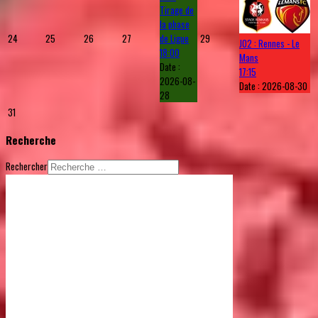
Tirage de
la phase
24
25
26
27
de Ligue
29
J02 : Rennes - Le
18:00
Mans
Date :
17:15
2026-08-
Date :
2026-08-30
28
31
Recherche
Rechercher