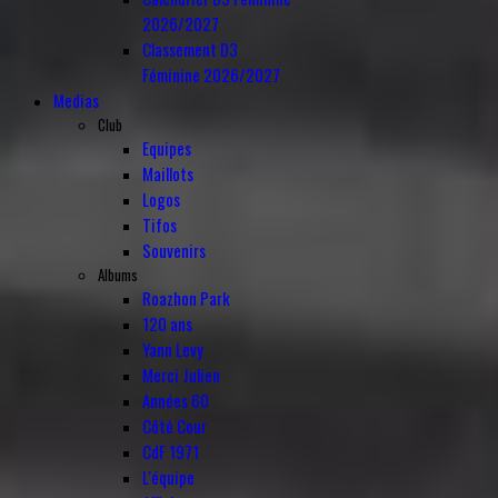
2026/2027
Classement D3
Féminine 2026/2027
Medias
Club
Equipes
Maillots
Logos
Tifos
Souvenirs
Albums
Roazhon Park
120 ans
Yann Levy
Merci Julien
Années 60
Côté Cour
CdF 1971
L'équipe