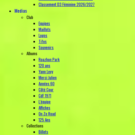
Classement D3 Féminine 2026/2027
Medias
Club
Equipes
Maillots
Logos
Tifos
Souvenirs
Albums
Roazhon Park
120 ans
Yann Levy
Merci Julien
Années 60
Côté Cour
CdF 1971
L'équipe
Affiches
On Ze Road
125 Ans
Collections
Billets