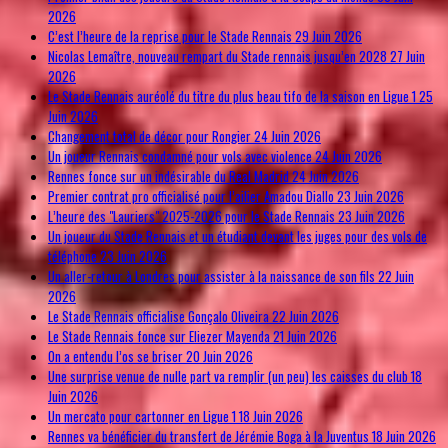
2026
C’est l’heure de la reprise pour le Stade Rennais
29 Juin 2026
Nicolas Lemaître, nouveau rempart du Stade rennais jusqu’en 2028
27 Juin
2026
Le Stade Rennais auréolé du titre du plus beau tifo de la saison en Ligue 1
25
Juin 2026
Changement total de décor pour Rongier
24 Juin 2026
Un joueur Rennais condamné pour vols avec violence
24 Juin 2026
Rennes fonce sur un indésirable du Real Madrid
24 Juin 2026
Premier contrat pro officialisé pour l’ailier Amadou Diallo
23 Juin 2026
L’heure des "Lauriers" 2025-2026 pour le Stade Rennais
23 Juin 2026
Un joueur du Stade Rennais et un étudiant devant les juges pour des vols de
téléphone
23 Juin 2026
Un aller-retour à Londres pour assister à la naissance de son fils
22 Juin
2026
Le Stade Rennais officialise Gonçalo Oliveira
22 Juin 2026
Le Stade Rennais fonce sur Eliezer Mayenda
21 Juin 2026
On a entendu l’os se briser
20 Juin 2026
Une surprise venue de nulle part va remplir (un peu) les caisses du club
18
Juin 2026
Un mercato pour cartonner en Ligue 1
18 Juin 2026
Rennes va bénéficier du transfert de Jérémie Boga à la Juventus
18 Juin 2026