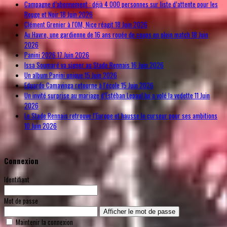
Campagne d’abonnement : déjà 4 000 personnes sur liste d’attente pour les
Rouge et Noir
18 Juin 2026
Clément Grenier à l'OM, Nice réagit
18 Juin 2026
Au Havre, une gardienne de 16 ans rouée de coups en plein match
18 Juin
2026
Panini 2026
17 Juin 2026
Issa Soumaré va signer au Stade Rennais
16 Juin 2026
Un album Panini unique
15 Juin 2026
Eduardo Camavinga retourne à l'école
15 Juin 2026
Un invité surprise au mariage d’Estéban Lepaul lui a volé la vedette
11 Juin
2026
Le Stade Rennais retrouve l’Europe et hausse le curseur pour ses ambitions
10 Juin 2026
Connexion
Identifiant
Mot de passe
Afficher le mot de passe
Maintenir la connexion