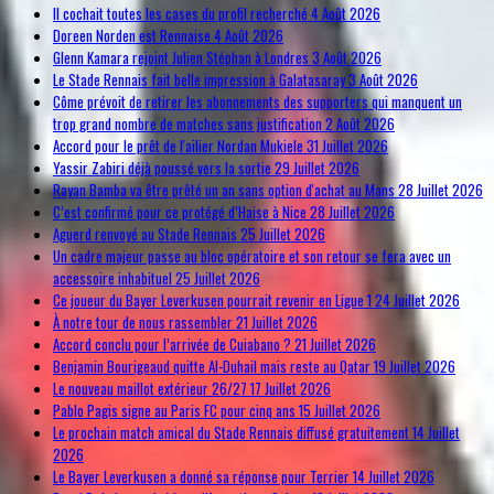
Il cochait toutes les cases du profil recherché
4 Août 2026
Doreen Norden est Rennaise
4 Août 2026
Glenn Kamara rejoint Julien Stéphan à Londres
3 Août 2026
Le Stade Rennais fait belle impression à Galatasaray
3 Août 2026
Côme prévoit de retirer les abonnements des supporters qui manquent un
trop grand nombre de matches sans justification
2 Août 2026
Accord pour le prêt de l'ailier Nordan Mukiele
31 Juillet 2026
Yassir Zabiri déjà poussé vers la sortie
29 Juillet 2026
Rayan Bamba va être prêté un an sans option d'achat au Mans
28 Juillet 2026
C’est confirmé pour ce protégé d’Haise à Nice
28 Juillet 2026
Aguerd renvoyé au Stade Rennais
25 Juillet 2026
Un cadre majeur passe au bloc opératoire et son retour se fera avec un
accessoire inhabituel
25 Juillet 2026
Ce joueur du Bayer Leverkusen pourrait revenir en Ligue 1
24 Juillet 2026
À notre tour de nous rassembler
21 Juillet 2026
Accord conclu pour l’arrivée de Cuiabano ?
21 Juillet 2026
Benjamin Bourigeaud quitte Al-Duhail mais reste au Qatar
19 Juillet 2026
Le nouveau maillot extérieur 26/27
17 Juillet 2026
Pablo Pagis signe au Paris FC pour cinq ans
15 Juillet 2026
Le prochain match amical du Stade Rennais diffusé gratuitement
14 Juillet
2026
Le Bayer Leverkusen a donné sa réponse pour Terrier
14 Juillet 2026