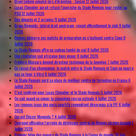
Breel Embolo expulsé lors d’Argentine - Suisse
12 Juillet 2026
Lucas Chevalier aurait refusé l’approche du Stade Rennais pour rester au
PSG
12 Juillet 2026
Des départs et 2 arrivées
11 Juillet 2026
Bryan Reynolds, latéral droit américain, rejoint officiellement le club
9 Juillet
2026
Rennes démarre ses matchs de préparation en s’inclinant contre Caen
9
Juillet 2026
Le Stade Rennais offre un cadeau tombé du ciel
8 Juillet 2026
Une révélation sud africaine dans viseur
8 Juillet 2026
Frédéric Massara devient directeur technique de la Juventus
7 Juillet 2026
En raison d’un champignon, le match entre le Stade Rennais et Caen ne pourra
pas se tenir à Vitré
6 Juillet 2026
Le Stade Rennais perd sa place de meilleur centre de formation en France
6
Juillet 2026
C’est confirmé pour Lucas Chevalier et le Stade Rennais
5 Juillet 2026
On sait quand va signer la cinquième recrue estivale
4 Juillet 2026
Les revenus issus des paris sportifs reviendront désormais à la FFF
4 Juillet
2026
Qui est Eliezer Mayenda ?
4 Juillet 2026
Liverpool officialise l’arrivée du défenseur central de Rennes Jérémy Jacquet
1
Juillet 2026
Premier bilan des joueurs du Stade Rennais à la Coupe du monde
30 Juin