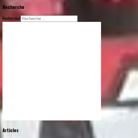
Recherche
Rechercher
© Free
Joomla! 3 Modules
- by
VinaGecko.com
Articles