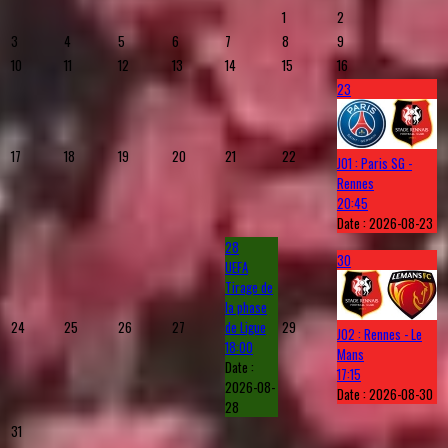
1
2
3
4
5
6
7
8
9
10
11
12
13
14
15
16
23
17
18
19
20
21
22
J01 : Paris SG -
Rennes
20:45
Date :
2026-08-23
28
30
UEFA
Tirage de
la phase
24
25
26
27
de Ligue
29
J02 : Rennes - Le
18:00
Mans
Date :
17:15
2026-08-
Date :
2026-08-30
28
31