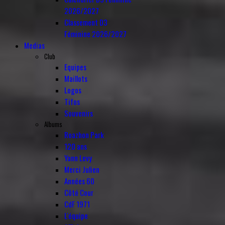
2026/2027
Classement D3
Féminine 2026/2027
Medias
Club
Equipes
Maillots
Logos
Tifos
Souvenirs
Albums
Roazhon Park
120 ans
Yann Levy
Merci Julien
Années 60
Côté Cour
CdF 1971
L'équipe