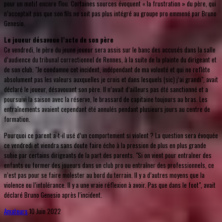
pour un motif encore flou. Certaines sources évoquent « la frustration » du père, qui
n’acceptait pas que son fils ne soit pas plus intégré au groupe pro emmené par Bruno
Genesio.
Le joueur désavoue l’acte de son père
Ce vendredi, le père du jeune joueur sera assis sur le banc des accusés dans la salle
d’audience du tribunal correctionnel de Rennes, à la suite de la plainte du dirigeant et
de son club. "Je condamne cet incident, indépendant de ma volonté et qui ne reflète
absolument pas les valeurs auxquelles je crois et dans lesquels (sic) j’ai grandi", avait
déclaré le joueur, désavouant son père. Il n’avait d’ailleurs pas été sanctionné et a
poursuivi la saison avec la réserve, le brassard de capitaine toujours au bras. Les
entraînements avaient cependant été annulés pendant plusieurs jours au centre de
formation.
Pourquoi ce parent a-t-il usé d’un comportement si violent ? La question sera évoquée
ce vendredi et viendra sans doute faire écho à la pression de plus en plus grande
subie par certains dirigeants de la part des parents. "Si on vient pour entraîner des
enfants ou former des joueurs dans un club pro ou entraîner des professionnels, ce
n’est pas pour se faire molester au bord du terrain. Il y a d’autres moyens que la
violence ou l’intolérance. Il y a une vraie réflexion à avoir. Pas que dans le foot", avait
déclaré Bruno Genesio après l’incident.
Amateurs
10 Juin 2022