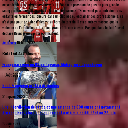
ce vendredi et viendra sans doute faire écho à la pression de plus en plus grande
subie par certains dirigeants de la part des parents. "Si on vient pour entraîner des
enfants ou former des joueurs dans un club pro ou entraîner des professionnels, ce
n’est pas pour se faire molester au bord du terrain. Il y a d’autres moyens que la
violence ou l’intolérance. Il y a une vraie réflexion à avoir. Pas que dans le foot", avait
déclaré Bruno Genesio après l’incident.
Amateurs
10 Juin 2022
Related Articles
Françoise signe en D2 portugaise, Meling vers Copenhague
11 Août 2023
Noah Françoise prêté à Avranches
31 Janvier 2023
Une interdiction de stade et une amende de 800 euros ont notamment
été requises, alors que le jugement a été mis en délibéré au 28 juin
10 Juin 2022