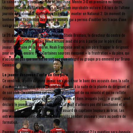
La saison s’est terminée sur une fin heureuse. Menée 3-0 en première mi-temps,
l’équipe réserve du Stade Rennais a signé une improbable victoire 7-4 lors de l’ultime
journée de National 3, s’offrant un ticket pour monter en National 2. Un moment de
bonheur pour l’ensemble des jeunes joueurs qui a permis d’oublier les tracas d’une
saison pas comme les autres.
Le 28 avril, au soir d’une défaite face au Stade Brestois, le directeur du centre de
formation du Stade Rennais Denis Arnaud avait été pris à partie par le père d’un
joueur. Capitaine de la réserve, Noah Françoise avait vu son père frapper le dirigeant
pour un motif encore flou. Certaines sources évoquent « la frustration » du père, qui
n’acceptait pas que son fils ne soit pas plus intégré au groupe pro emmené par Bruno
Genesio.
Le joueur désavoue l’acte de son père
Ce vendredi, le père du jeune joueur sera assis sur le banc des accusés dans la salle
d’audience du tribunal correctionnel de Rennes, à la suite de la plainte du dirigeant et
de son club. "Je condamne cet incident, indépendant de ma volonté et qui ne reflète
absolument pas les valeurs auxquelles je crois et dans lesquels (sic) j’ai grandi", avait
déclaré le joueur, désavouant son père. Il n’avait d’ailleurs pas été sanctionné et a
poursuivi la saison avec la réserve, le brassard de capitaine toujours au bras. Les
entraînements avaient cependant été annulés pendant plusieurs jours au centre de
formation.
Pourquoi ce parent a-t-il usé d’un comportement si violent ? La question sera évoquée