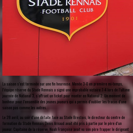
La saison s’est terminée sur une fin heureuse. Menée 3-0 en première mi-temps,
l’équipe réserve du Stade Rennais a signé une improbable victoire 7-4 lors de l’ultime
journée de National 3, s’offrant un ticket pour monter en National 2. Un moment de
bonheur pour l’ensemble des jeunes joueurs qui a permis d’oublier les tracas d’une
saison pas comme les autres.
Le 28 avril, au soir d’une défaite face au Stade Brestois, le directeur du centre de
formation du Stade Rennais Denis Arnaud avait été pris à partie par le père d’un
joueur. Capitaine de la réserve, Noah Françoise avait vu son père frapper le dirigeant