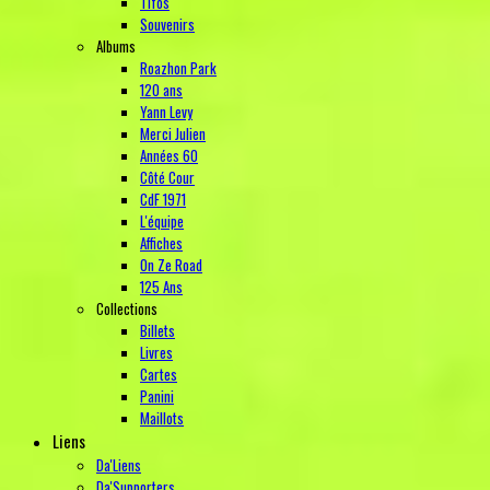
Tifos
Souvenirs
Albums
Roazhon Park
120 ans
Yann Levy
Merci Julien
Années 60
Côté Cour
CdF 1971
L'équipe
Affiches
On Ze Road
125 Ans
Collections
Billets
Livres
Cartes
Panini
Maillots
Liens
Da'Liens
Da'Supporters