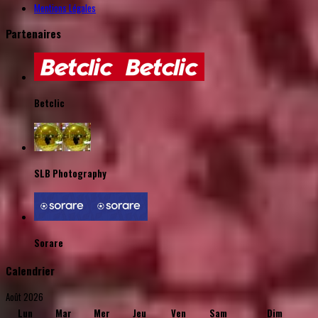
Mentions Légales
Partenaires
Betclic
SLB Photography
Sorare
Calendrier
Août 2026
Lun
Mar
Mer
Jeu
Ven
Sam
Dim