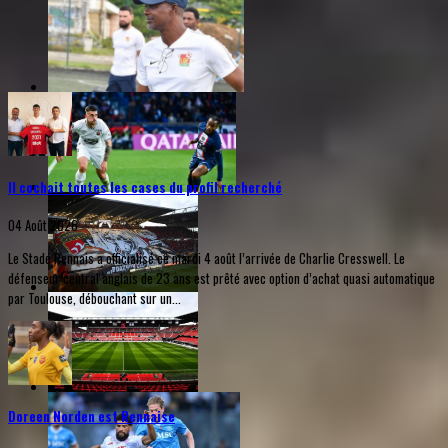
Il cochait toutes les cases du profil recherché
04 Août 2026
Le Stade Rennais a officialisé ce mardi 4 août l’arrivée de Charlie Cresswell. Le
défenseur central anglais de 23 ans est prêté avec option d’achat quasi automatique
par Toulouse, débouchant sur un...
Doreen Norden est Rennaise