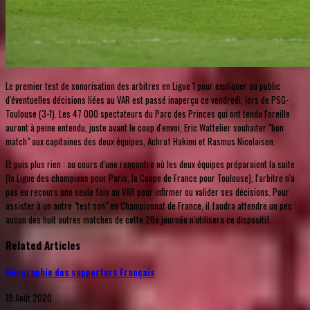
Le premier test de sonorisation des arbitres en Ligue 1 pour expliquer au public
d'éventuelles décisions liées au VAR est passé inaperçu ce vendredi, lors de PSG-
Toulouse (3-1). Les 47 000 spectateurs du Parc des Princes qui ont tendu l'oreille
auront à peine entendu, juste avant le coup d'envoi, Eric Wattelier souhaiter "bon
match" aux capitaines des deux équipes, Achraf Hakimi et Rasmus Nicolaisen.
Et puis plus rien : au cours d'une rencontre où les deux équipes préparaient la suite
(la Ligue des champions pour Paris, la Coupe de France pour Toulouse), l'arbitre n'a
pas eu recours une seule fois au VAR pour infirmer ou valider ses décisions. Pour
assister à un autre "test son" en Championnat de France, il faudra attendre un peu :
aucun des huit autres matches de cette 28e journée n'utilisera ce dispositif.
Related Articles
Géographie des supporters Français
19 Août 2020