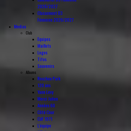
2026/2027
Classement D3
Féminine 2026/2027
Medias
Club
Equipes
Maillots
Logos
Tifos
Souvenirs
Albums
Roazhon Park
120 ans
Yann Levy
Merci Julien
Années 60
Côté Cour
CdF 1971
L'équipe