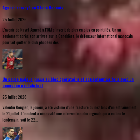
Aguerd renvoyé au Stade Rennais
25 Juillet 2026
L’avenir de Nayef Aguerd à l’OM s’inscrit de plus en plus en pointillés. Un an
seulement après son arrivée sur la Canebière, le défenseur international marocain
pourrait quitter le club phocéen dès...
Un cadre majeur passe au bloc opératoire et son retour se fera avec un
accessoire inhabituel
25 Juillet 2026
Valentin Rongier, le joueur, a été victime d’une fracture du nez lors d’un entraînement
le 21 juillet. L’incident a nécessité une intervention chirurgicale qui a eu lieu le
lendemain, soit le 22...