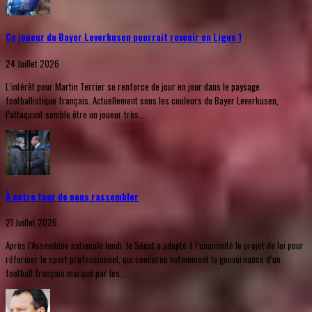
Ce joueur du Bayer Leverkusen pourrait revenir en Ligue 1
24 Juillet 2026
L’intérêt pour Martin Terrier se renforce de jour en jour dans le paysage
footballistique français. Actuellement sous les couleurs du Bayer Leverkusen,
l’attaquant semble être un joueur très...
À notre tour de nous rassembler
21 Juillet 2026
Après l’Assemblée nationale lundi, le Sénat a adopté à l’unanimité le projet de loi pour
réformer le sport professionnel, qui concerne notamment la gouvernance d’un
football français marqué par les...