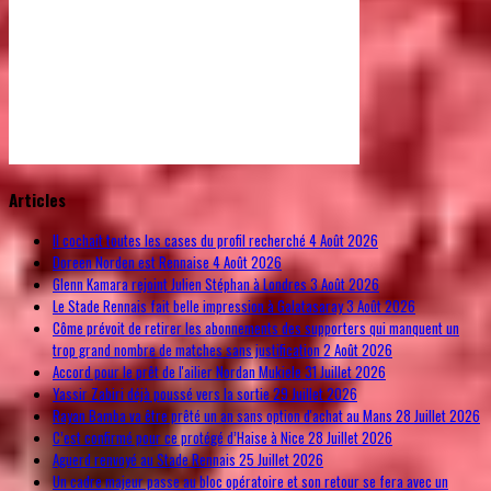
© Free
Joomla! 3 Modules
- by
VinaGecko.com
Articles
Il cochait toutes les cases du profil recherché
4 Août 2026
Doreen Norden est Rennaise
4 Août 2026
Glenn Kamara rejoint Julien Stéphan à Londres
3 Août 2026
Le Stade Rennais fait belle impression à Galatasaray
3 Août 2026
Côme prévoit de retirer les abonnements des supporters qui manquent un
trop grand nombre de matches sans justification
2 Août 2026
Accord pour le prêt de l'ailier Nordan Mukiele
31 Juillet 2026
Yassir Zabiri déjà poussé vers la sortie
29 Juillet 2026
Rayan Bamba va être prêté un an sans option d'achat au Mans
28 Juillet 2026
C’est confirmé pour ce protégé d’Haise à Nice
28 Juillet 2026
Aguerd renvoyé au Stade Rennais
25 Juillet 2026
Un cadre majeur passe au bloc opératoire et son retour se fera avec un