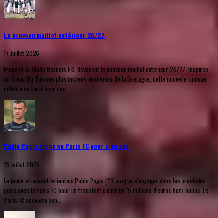
Le nouveau maillot extérieur 26/27
17 Juillet 2026
Puma et le Stade Rennais F.C. dévoilent le nouveau maillot extérieur 26/27. Inspirée
du Kroaz Du, l'un des plus anciens emblèmes de la Bretagne, cette nouvelle tunique
célèbre un territoire, son...
Pablo Pagis signe au Paris FC pour cinq ans
15 Juillet 2026
Le jeune attaquant lorientais Pablo Pagis (23 ans) va s'engager dans les prochains
jours avec le Paris FC pour un transfert d'environ 15 millions d'euros hors bonus. Le
Paris FC accélère son...