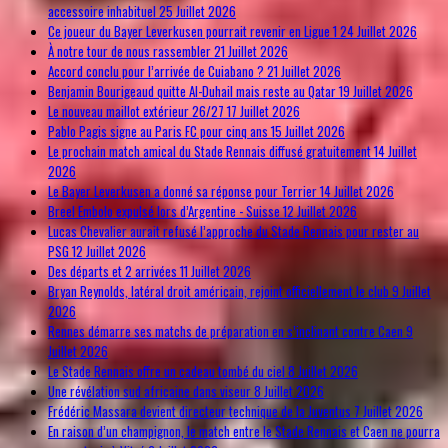
accessoire inhabituel
25 Juillet 2026
Ce joueur du Bayer Leverkusen pourrait revenir en Ligue 1
24 Juillet 2026
À notre tour de nous rassembler
21 Juillet 2026
Accord conclu pour l’arrivée de Cuiabano ?
21 Juillet 2026
Benjamin Bourigeaud quitte Al-Duhail mais reste au Qatar
19 Juillet 2026
Le nouveau maillot extérieur 26/27
17 Juillet 2026
Pablo Pagis signe au Paris FC pour cinq ans
15 Juillet 2026
Le prochain match amical du Stade Rennais diffusé gratuitement
14 Juillet
2026
Le Bayer Leverkusen a donné sa réponse pour Terrier
14 Juillet 2026
Breel Embolo expulsé lors d’Argentine - Suisse
12 Juillet 2026
Lucas Chevalier aurait refusé l’approche du Stade Rennais pour rester au
PSG
12 Juillet 2026
Des départs et 2 arrivées
11 Juillet 2026
Bryan Reynolds, latéral droit américain, rejoint officiellement le club
9 Juillet
2026
Rennes démarre ses matchs de préparation en s’inclinant contre Caen
9
Juillet 2026
Le Stade Rennais offre un cadeau tombé du ciel
8 Juillet 2026
Une révélation sud africaine dans viseur
8 Juillet 2026
Frédéric Massara devient directeur technique de la Juventus
7 Juillet 2026
En raison d’un champignon, le match entre le Stade Rennais et Caen ne pourra