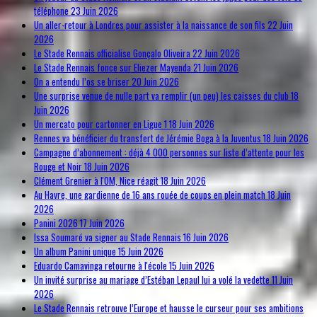
téléphone
23 Juin 2026
Un aller-retour à Londres pour assister à la naissance de son fils
22 Juin
2026
Le Stade Rennais officialise Gonçalo Oliveira
22 Juin 2026
Le Stade Rennais fonce sur Eliezer Mayenda
21 Juin 2026
On a entendu l’os se briser
20 Juin 2026
Une surprise venue de nulle part va remplir (un peu) les caisses du club
18
Juin 2026
Un mercato pour cartonner en Ligue 1
18 Juin 2026
Rennes va bénéficier du transfert de Jérémie Boga à la Juventus
18 Juin 2026
Campagne d’abonnement : déjà 4 000 personnes sur liste d’attente pour les
Rouge et Noir
18 Juin 2026
Clément Grenier à l'OM, Nice réagit
18 Juin 2026
Au Havre, une gardienne de 16 ans rouée de coups en plein match
18 Juin
2026
Panini 2026
17 Juin 2026
Issa Soumaré va signer au Stade Rennais
16 Juin 2026
Un album Panini unique
15 Juin 2026
Eduardo Camavinga retourne à l'école
15 Juin 2026
Un invité surprise au mariage d’Estéban Lepaul lui a volé la vedette
11 Juin
2026
Le Stade Rennais retrouve l’Europe et hausse le curseur pour ses ambitions