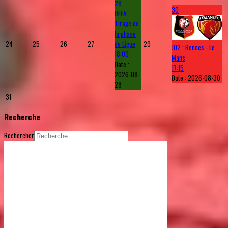
28
30
UEFA
Tirage de
la phase
24
25
26
27
de Ligue
29
J02 : Rennes - Le
18:00
Mans
Date :
17:15
2026-08-
Date :
2026-08-30
28
31
Recherche
Rechercher