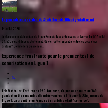
Le prochain match amical du Stade Rennais diffusé gratuitement
14 Juillet 2026
Le deuxième match amical du Stade Rennais face à Guingamp prévu vendredi 17 juillet
à 17h30 sera diffusé gratuitement. Où voir cette rencontre entre les deux clubs
bretons? Comme lors du premier...
Expérience frustrante pour le premier test de
sonorisation en Ligue 1
Eric Wattelier, l'arbitre de PSG-Toulouse, n'a pas eu recours au VAR
pendant cette rencontre disputée vendredi (3-1) pour la 28e journée de
Ligue 1. La première en France où un arbitre était "sonorisé".