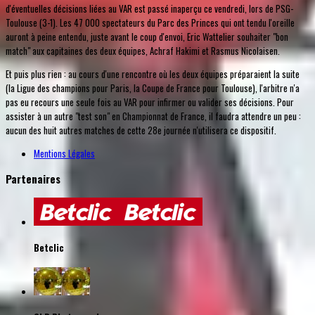
d'éventuelles décisions liées au VAR est passé inaperçu ce vendredi, lors de PSG-
Toulouse (3-1). Les 47 000 spectateurs du Parc des Princes qui ont tendu l'oreille
auront à peine entendu, juste avant le coup d'envoi, Eric Wattelier souhaiter "bon
match" aux capitaines des deux équipes, Achraf Hakimi et Rasmus Nicolaisen.
Et puis plus rien : au cours d'une rencontre où les deux équipes préparaient la suite
(la Ligue des champions pour Paris, la Coupe de France pour Toulouse), l'arbitre n'a
pas eu recours une seule fois au VAR pour infirmer ou valider ses décisions. Pour
assister à un autre "test son" en Championnat de France, il faudra attendre un peu :
aucun des huit autres matches de cette 28e journée n'utilisera ce dispositif.
Mentions Légales
Partenaires
Betclic