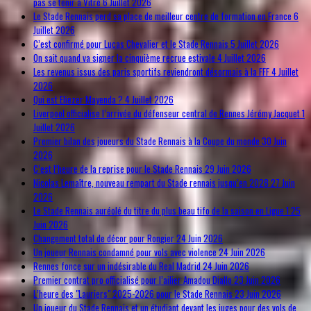
pas se tenir à Vitré
6 Juillet 2026
Le Stade Rennais perd sa place de meilleur centre de formation en France
6
Juillet 2026
C’est confirmé pour Lucas Chevalier et le Stade Rennais
5 Juillet 2026
On sait quand va signer la cinquième recrue estivale
4 Juillet 2026
Les revenus issus des paris sportifs reviendront désormais à la FFF
4 Juillet
2026
Qui est Eliezer Mayenda ?
4 Juillet 2026
Liverpool officialise l’arrivée du défenseur central de Rennes Jérémy Jacquet
1
Juillet 2026
Premier bilan des joueurs du Stade Rennais à la Coupe du monde
30 Juin
2026
C’est l’heure de la reprise pour le Stade Rennais
29 Juin 2026
Nicolas Lemaître, nouveau rempart du Stade rennais jusqu’en 2028
27 Juin
2026
Le Stade Rennais auréolé du titre du plus beau tifo de la saison en Ligue 1
25
Juin 2026
Changement total de décor pour Rongier
24 Juin 2026
Un joueur Rennais condamné pour vols avec violence
24 Juin 2026
Rennes fonce sur un indésirable du Real Madrid
24 Juin 2026
Premier contrat pro officialisé pour l’ailier Amadou Diallo
23 Juin 2026
L’heure des "Lauriers" 2025-2026 pour le Stade Rennais
23 Juin 2026
Un joueur du Stade Rennais et un étudiant devant les juges pour des vols de