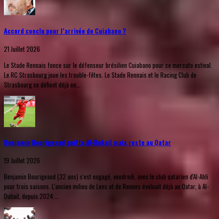
Accord conclu pour l’arrivée de Cuiabano ?
21 Juillet 2026
Le Stade Rennais fonce sur le défenseur brésilien Cuiabano pour ce mercato estival.
Le RC Strasbourg joue les trouble-fêtes. Le Stade Rennais et le Racing Club de
Strasbourg se défient déjà en...
Benjamin Bourigeaud quitte Al-Duhail mais reste au Qatar
19 Juillet 2026
Benjamin Bourigeaud (32 ans) s'est engagé, vendredi, avec le club qatarien d'Al-Ahli
pour trois saisons. L'ancien milieu de Lens et de Rennes évoluait déjà au Qatar, à Al-
Duhail, depuis 2024....