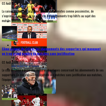
03 Août 2026
La saison permettant largement à chacun, optimistes comme pessimistes, de
s’exprimer, il convient de ne pas tirer d’enseignements trop hâtifs au sujet des
matchs amicaux. Ne pas s’enflammer, donc,...
Côme prévoit de retirer les abonnements des supporters qui manquent
un trop grand nombre de matches sans justification
02 Août 2026
Le club de Côme a prévu des mesures drastiques concernant les abonnements de ses
supporters. En cas d'absences répétées aux matches sans justification aux matches,
l'équipe se réserve le droit de...