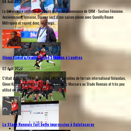
04 Août 2026
La défenseure centrale de 21 ans arrive en provenance de QRM - Section Féminine.
Anciennement lensoise, Doreen sort d'une saison pleine avec Quevilly Rouen
Métropole et rejoint donc les rangs...
Glenn Kamara rejoint Julien Stéphan à Londres
03 Août 2026
C’était dans l’air du temps, c’est officiel. Le milieu de terrain international finlandais,
Glenn Kamara, arrivé en 2024 sous Frederic Massara au Stade Rennais et très peu
utilisé en deux ans, faute...
Le Stade Rennais fait belle impression à Galatasaray