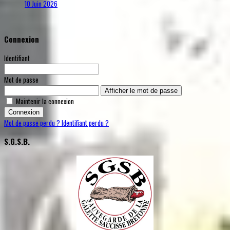
10 Juin 2026
Connexion
Identifiant
Mot de passe
Afficher le mot de passe
Maintenir la connexion
Connexion
Mot de passe perdu ?
Identifiant perdu ?
S.G.S.B.