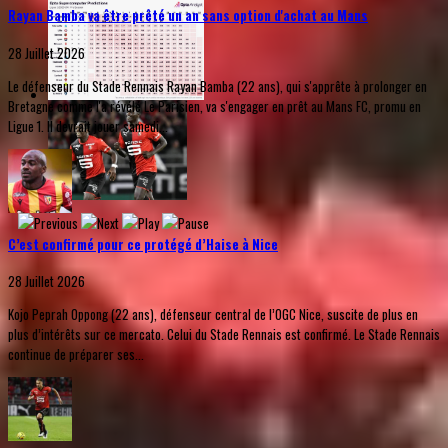
Rayan Bamba va être prêté un an sans option d'achat au Mans
28 Juillet 2026
Le défenseur du Stade Rennais Rayan Bamba (22 ans), qui s'apprête à prolonger en
Bretagne comme l'a révélé Le Parisien, va s'engager en prêt au Mans FC, promu en
Ligue 1. Il devrait jouer samedi...
C’est confirmé pour ce protégé d’Haise à Nice
28 Juillet 2026
Kojo Peprah Oppong (22 ans), défenseur central de l’OGC Nice, suscite de plus en
plus d’intérêts sur ce mercato. Celui du Stade Rennais est confirmé. Le Stade Rennais
continue de préparer ses...