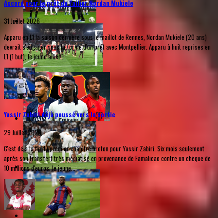
Accord pour le prêt de l'ailier Nordan Mukiele
31 Juillet 2026
Apparu en L1 la saison dernière sous le maillot de Rennes, Nordan Mukiele (20 ans)
devrait s'engager sous la forme d'un prêt avec Montpellier. Apparu à huit reprises en
L1 (1 but), le jeune ailier...
Yassir Zabiri déjà poussé vers la sortie
29 Juillet 2026
C'est déjà la fin du premier chapitre breton pour Yassir Zabiri. Six mois seulement
après son transfert très médiatisé en provenance de Famalicão contre un chèque de
10 millions d'euros, le jeune...