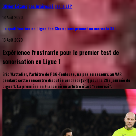
Olivier Létang pas intéressé par la LFP
18 Août 2020
La qualification en Ligue des Champions promet un mercato XXL
13 Août 2020
Expérience frustrante pour le premier test de
sonorisation en Ligue 1
Eric Wattelier, l'arbitre de PSG-Toulouse, n'a pas eu recours au VAR
pendant cette rencontre disputée vendredi (3-1) pour la 28e journée de
Ligue 1. La première en France où un arbitre était "sonorisé".