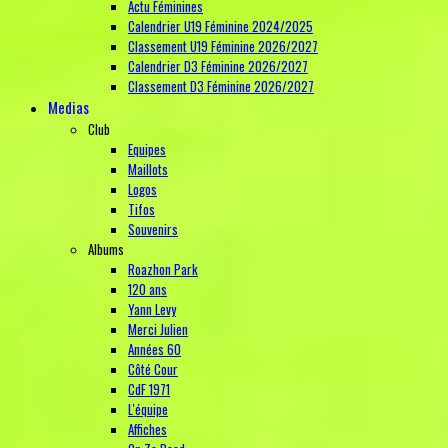
Actu Féminines
Calendrier U19 Féminine 2024/2025
Classement U19 Féminine 2026/2027
Calendrier D3 Féminine 2026/2027
Classement D3 Féminine 2026/2027
Medias
Club
Equipes
Maillots
Logos
Tifos
Souvenirs
Albums
Roazhon Park
120 ans
Yann Levy
Merci Julien
Années 60
Côté Cour
CdF 1971
L'équipe
Affiches