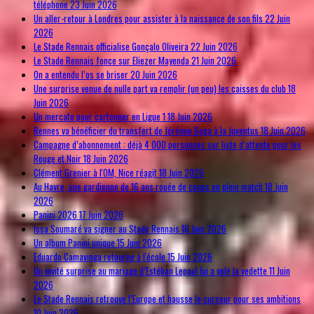
téléphone
23 Juin 2026
Un aller-retour à Londres pour assister à la naissance de son fils
22 Juin
2026
Le Stade Rennais officialise Gonçalo Oliveira
22 Juin 2026
Le Stade Rennais fonce sur Eliezer Mayenda
21 Juin 2026
On a entendu l’os se briser
20 Juin 2026
Une surprise venue de nulle part va remplir (un peu) les caisses du club
18
Juin 2026
Un mercato pour cartonner en Ligue 1
18 Juin 2026
Rennes va bénéficier du transfert de Jérémie Boga à la Juventus
18 Juin 2026
Campagne d’abonnement : déjà 4 000 personnes sur liste d’attente pour les
Rouge et Noir
18 Juin 2026
Clément Grenier à l'OM, Nice réagit
18 Juin 2026
Au Havre, une gardienne de 16 ans rouée de coups en plein match
18 Juin
2026
Panini 2026
17 Juin 2026
Issa Soumaré va signer au Stade Rennais
16 Juin 2026
Un album Panini unique
15 Juin 2026
Eduardo Camavinga retourne à l'école
15 Juin 2026
Un invité surprise au mariage d’Estéban Lepaul lui a volé la vedette
11 Juin
2026
Le Stade Rennais retrouve l’Europe et hausse le curseur pour ses ambitions
10 Juin 2026