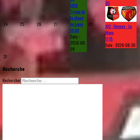
30
UEFA
Tirage de
la phase
24
25
26
27
de Ligue
29
J02 : Rennes - Le
18:00
Mans
Date :
17:15
2026-08-
Date :
2026-08-30
28
31
Recherche
Rechercher