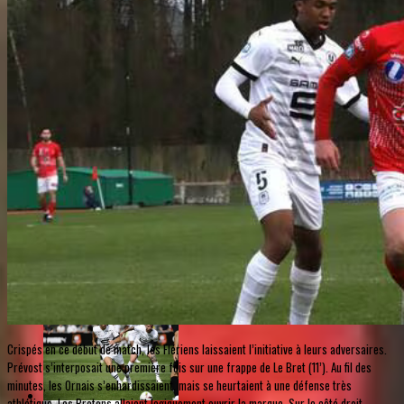
Crispés en ce début de match, les Flériens laissaient l’initiative à leurs adversaires.
Prévost s’interposait une première fois sur une frappe de Le Bret (11’). Au fil des
minutes, les Ornais s’enhardissaient, mais se heurtaient à une défense très
athlétique. Les Bretons allaient logiquement ouvrir la marque. Sur le côté droit,