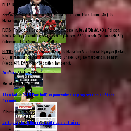
BUTS
. Rennes : Do Marcolino H (29’), Limon (51’).
AVERTISSEMENTS
. Ouhammou (35’), Peisson (54’) pour Flers. Limon (35’), Do
Marcolino (78’) pour Rennes
FLERS
: Prévost (c), Dayoro, Lasne, Lecerf-Gosselin, Duval (Diayté, 43’), Peisson,
Ndalla, Kottoy (Cramoisan, 65’), Gosselin (Moussa, 65’), Hardoin (Boukmouch, 81’),
Ouhammou. Entraîneur : Tony Rouillon.
RENNES
(B) : Silistrie, Soukouna, Gbené, Do Marcolino A (c), Borval, Ngangué (Ledain,
81’), Truffert, Limon (Samaké, 61), Baruti (Chebbi, 87’), Do Marcolino H, Le Bret
(Nvodo, 61’). Entraîneur : Sébastien Tambouret.
Amateurs
23 Mars 2025
Related Articles
Théo Collin (SAM Football) va poursuivre sa progression au Stade
Rennais
21 Novembre 2020
Critiquée, la TA Rennes arrête de s’entraîner