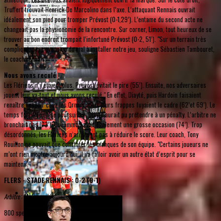
Truffert trouvait Henrick Do Marcolino dans l’axe. L’attaquant Rennais ouvrait
idéalement son pied pour tromper Prévost (0-1,29’). L’entame du second acte ne
changeait pas la physionomie de la rencontre. Sur corner, Limon, tout heureux de se
trouver au bon endroit trompait l’infortuné Prévost (0-2, 51’). "Sur un terrain très
compliqué, nous avons eu du mal à installer notre jeu, souligne Sébastien Tambouret,
le coach rennais.
Nous avons reculé
Les Flériens n’y étaient plus. Prévost évitait le pire (55’). Ensuite, nos adversaires
jouent leur va-tout et nous avons reculé." En effet, Diayté, puis Hardoin faisaient
renaître l’espoir chez les Ornais, mais leurs frappes fuyaient le cadre (62’et 69’). Le
temps fort flérien se poursuivait. Diayté aurait pu prétendre à un pénalty. L’arbitre ne
bronchait pas (73’). Ouhammou avait également une grosse occasion (74’). Trop
désordonnés, les Flériens n’arrivaient pas à réduire le score. Leur coach, Tony
Rouillon ne pouvait que constater les manques de son équipe. "Certains joueurs ne
m’ont rien montré aujourd’hui. Il va falloir avoir un autre état d’esprit pour se
maintenir."
FLERS - STADE RENNAIS : 0-2 (0-1)
Arbitre
: M. Espondé
800 spectateurs