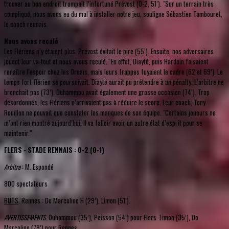
trouver au bon endroit trompait l’infortuné Prévost (0-2, 51’). "Sur un terrain très
compliqué, nous avons eu du mal à installer notre jeu, souligne Sébastien Tambouret,
le coach rennais.
Nous avons reculé
Les Flériens n’y étaient plus. Prévost évitait le pire (55’). Ensuite, nos adversaires
jouent leur va-tout et nous avons reculé." En effet, Diayté, puis Hardoin faisaient
renaître l’espoir chez les Ornais, mais leurs frappes fuyaient le cadre (62’et 69’). Le
temps fort flérien se poursuivait. Diayté aurait pu prétendre à un pénalty. L’arbitre ne
bronchait pas (73’). Ouhammou avait également une grosse occasion (74’). Trop
désordonnés, les Flériens n’arrivaient pas à réduire le score. Leur coach, Tony
Rouillon ne pouvait que constater les manques de son équipe. "Certains joueurs ne
m’ont rien montré aujourd’hui. Il va falloir avoir un autre état d’esprit pour se
maintenir."
FLERS - STADE RENNAIS : 0-2 (0-1)
Arbitre
: M. Espondé
800 spectateurs
BUTS
. Rennes : Do Marcolino H (29’), Limon (51’).
AVERTISSEMENTS
. Ouhammou (35’), Peisson (54’) pour Flers. Limon (35’), Do
Marcolino (78’) pour Rennes