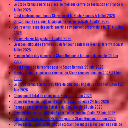
Le Stade Rennais perd sa place de meilleur centre de formation en France
6
Juillet 2026
C’est confirmé pour Lucas Chevalier et le Stade Rennais
5 Juillet 2026
On sait quand va signer la cinquième recrue estivale
4 Juillet 2026
Les revenus issus des paris sportifs reviendront désormais à la FFF
4 Juillet
2026
Qui est Eliezer Mayenda ?
4 Juillet 2026
Liverpool officialise l’arrivée du défenseur central de Rennes Jérémy Jacquet
1
Juillet 2026
Premier bilan des joueurs du Stade Rennais à la Coupe du monde
30 Juin
2026
C’est l’heure de la reprise pour le Stade Rennais
29 Juin 2026
Nicolas Lemaître, nouveau rempart du Stade rennais jusqu’en 2028
27 Juin
2026
Le Stade Rennais auréolé du titre du plus beau tifo de la saison en Ligue 1
25
Juin 2026
Changement total de décor pour Rongier
24 Juin 2026
Un joueur Rennais condamné pour vols avec violence
24 Juin 2026
Rennes fonce sur un indésirable du Real Madrid
24 Juin 2026
Premier contrat pro officialisé pour l’ailier Amadou Diallo
23 Juin 2026
L’heure des "Lauriers" 2025-2026 pour le Stade Rennais
23 Juin 2026
Un joueur du Stade Rennais et un étudiant devant les juges pour des vols de