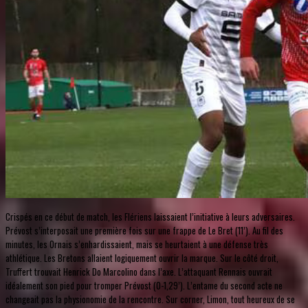
Crispés en ce début de match, les Flériens laissaient l’initiative à leurs adversaires.
Prévost s’interposait une première fois sur une frappe de Le Bret (11’). Au fil des
minutes, les Ornais s’enhardissaient, mais se heurtaient à une défense très
athlétique. Les Bretons allaient logiquement ouvrir la marque. Sur le côté droit,
Truffert trouvait Henrick Do Marcolino dans l’axe. L’attaquant Rennais ouvrait
idéalement son pied pour tromper Prévost (0-1,29’). L’entame du second acte ne
changeait pas la physionomie de la rencontre. Sur corner, Limon, tout heureux de se