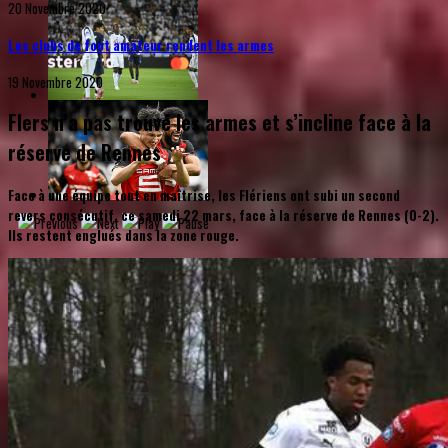
20 Novembre 2020
Les clubs de foot amateur rendent les armes
19 Novembre 2020
Flers n’a pas trouvé les armes et s’incline face à la
réserve de Rennes
Face à une équipe tout en maîtrise, les Flériens ont subi un second
revers consécutif, ce samedi 22 mars, face à la réserve de Rennes (0-2).
Ils restent englués dans la zone rouge.