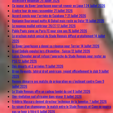
accessoire inhabituel
25 Juillet 2026
Ce joueur du Bayer Leverkusen pourrait revenir en Ligue 1
24 Juillet 2026
À notre tour de nous rassembler
21 Juillet 2026
Accord conclu pour l’arrivée de Cuiabano ?
21 Juillet 2026
Benjamin Bourigeaud quitte Al-Duhail mais reste au Qatar
19 Juillet 2026
Le nouveau maillot extérieur 26/27
17 Juillet 2026
Pablo Pagis signe au Paris FC pour cinq ans
15 Juillet 2026
Le prochain match amical du Stade Rennais diffusé gratuitement
14 Juillet
2026
Le Bayer Leverkusen a donné sa réponse pour Terrier
14 Juillet 2026
Breel Embolo expulsé lors d’Argentine - Suisse
12 Juillet 2026
Lucas Chevalier aurait refusé l’approche du Stade Rennais pour rester au
PSG
12 Juillet 2026
Des départs et 2 arrivées
11 Juillet 2026
Bryan Reynolds, latéral droit américain, rejoint officiellement le club
9 Juillet
2026
Rennes démarre ses matchs de préparation en s’inclinant contre Caen
9
Juillet 2026
Le Stade Rennais offre un cadeau tombé du ciel
8 Juillet 2026
Une révélation sud africaine dans viseur
8 Juillet 2026
Frédéric Massara devient directeur technique de la Juventus
7 Juillet 2026
En raison d’un champignon, le match entre le Stade Rennais et Caen ne pourra
pas se tenir à Vitré
6 Juillet 2026