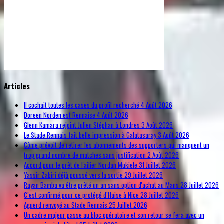
© Free
Joomla! 3 Modules
- by
VinaGecko.com
Articles
Il cochait toutes les cases du profil recherché
4 Août 2026
Doreen Norden est Rennaise
4 Août 2026
Glenn Kamara rejoint Julien Stéphan à Londres
3 Août 2026
Le Stade Rennais fait belle impression à Galatasaray
3 Août 2026
Côme prévoit de retirer les abonnements des supporters qui manquent un
trop grand nombre de matches sans justification
2 Août 2026
Accord pour le prêt de l'ailier Nordan Mukiele
31 Juillet 2026
Yassir Zabiri déjà poussé vers la sortie
29 Juillet 2026
Rayan Bamba va être prêté un an sans option d'achat au Mans
28 Juillet 2026
C’est confirmé pour ce protégé d’Haise à Nice
28 Juillet 2026
Aguerd renvoyé au Stade Rennais
25 Juillet 2026
Un cadre majeur passe au bloc opératoire et son retour se fera avec un