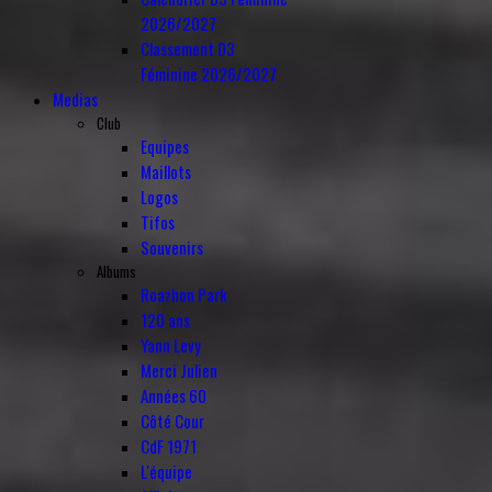
2026/2027
Classement D3
Féminine 2026/2027
Medias
Club
Equipes
Maillots
Logos
Tifos
Souvenirs
Albums
Roazhon Park
120 ans
Yann Levy
Merci Julien
Années 60
Côté Cour
CdF 1971
L'équipe