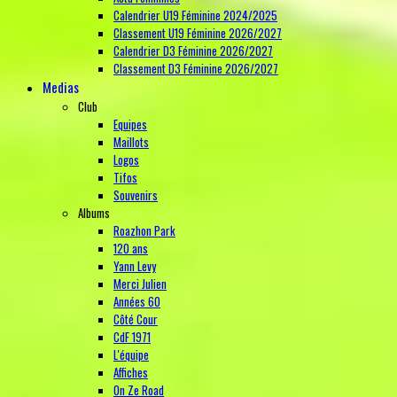
Calendrier U19 Féminine 2024/2025
Classement U19 Féminine 2026/2027
Calendrier D3 Féminine 2026/2027
Classement D3 Féminine 2026/2027
Medias
Club
Equipes
Maillots
Logos
Tifos
Souvenirs
Albums
Roazhon Park
120 ans
Yann Levy
Merci Julien
Années 60
Côté Cour
CdF 1971
L'équipe
Affiches
On Ze Road