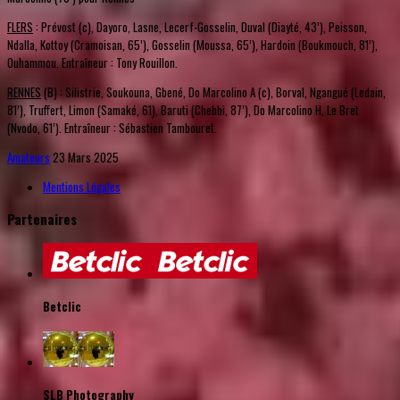
FLERS
: Prévost (c), Dayoro, Lasne, Lecerf-Gosselin, Duval (Diayté, 43’), Peisson,
Ndalla, Kottoy (Cramoisan, 65’), Gosselin (Moussa, 65’), Hardoin (Boukmouch, 81’),
Ouhammou. Entraîneur : Tony Rouillon.
RENNES
(B) : Silistrie, Soukouna, Gbené, Do Marcolino A (c), Borval, Ngangué (Ledain,
81’), Truffert, Limon (Samaké, 61), Baruti (Chebbi, 87’), Do Marcolino H, Le Bret
(Nvodo, 61’). Entraîneur : Sébastien Tambouret.
Amateurs
23 Mars 2025
Mentions Légales
Partenaires
Betclic
SLB Photography