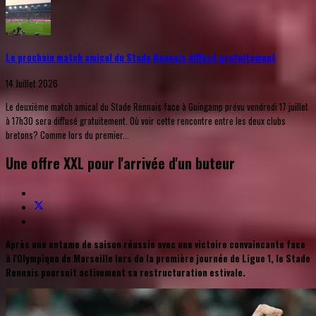
Le prochain match amical du Stade Rennais diffusé gratuitement
14 Juillet 2026
Le deuxième match amical du Stade Rennais face à Guingamp prévu vendredi 17 juillet
à 17h30 sera diffusé gratuitement. Où voir cette rencontre entre les deux clubs
bretons? Comme lors du premier...
Une offre XXL pour l'arrivée d'un buteur
Après une entame de saison réussie avec une victoire convaincante face
à l'Olympique de Marseille lors de la première journée de Ligue 1, le Stade
Rennais poursuit activement sa restructuration estivale.