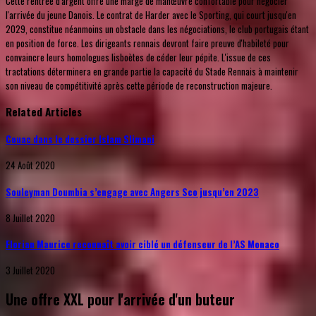
Cette rentrée d'argent offre une marge de manœuvre confortable pour négocier
l'arrivée du jeune Danois. Le contrat de Harder avec le Sporting, qui court jusqu'en
2029, constitue néanmoins un obstacle dans les négociations, le club portugais étant
en position de force. Les dirigeants rennais devront faire preuve d'habileté pour
convaincre leurs homologues lisboètes de céder leur pépite. L'issue de ces
tractations déterminera en grande partie la capacité du Stade Rennais à maintenir
son niveau de compétitivité après cette période de reconstruction majeure.
Related Articles
Couac dans le dossier Islam Slimani
24 Août 2020
Souleyman Doumbia s’engage avec Angers Sco jusqu’en 2023
8 Juillet 2020
Florian Maurice reconnaît avoir ciblé un défenseur de l’AS Monaco
3 Juillet 2020
Une offre XXL pour l'arrivée d'un buteur