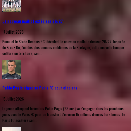
Le nouveau maillot extérieur 26/27
17 Juillet 2026
Puma et le Stade Rennais F.C. dévoilent le nouveau maillot extérieur 26/27. Inspirée
du Kroaz Du, l'un des plus anciens emblèmes de la Bretagne, cette nouvelle tunique
célèbre un territoire, son...
Pablo Pagis signe au Paris FC pour cinq ans
15 Juillet 2026
Le jeune attaquant lorientais Pablo Pagis (23 ans) va s'engager dans les prochains
jours avec le Paris FC pour un transfert d'environ 15 millions d'euros hors bonus. Le
Paris FC accélère son...