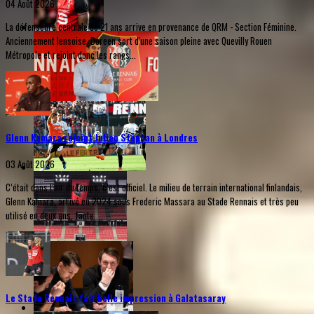
04 Août 2026
La défenseure centrale de 21 ans arrive en provenance de QRM - Section Féminine.
Anciennement lensoise, Doreen sort d'une saison pleine avec Quevilly Rouen
Métropole et rejoint donc les rangs...
Glenn Kamara rejoint Julien Stéphan à Londres
03 Août 2026
C’était dans l’air du temps, c’est officiel. Le milieu de terrain international finlandais,
Glenn Kamara, arrivé en 2024 sous Frederic Massara au Stade Rennais et très peu
utilisé en deux ans, faute...
Le Stade Rennais fait belle impression à Galatasaray