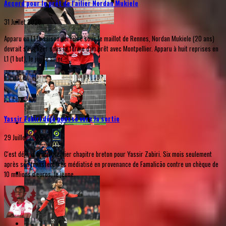
Accord pour le prêt de l'ailier Nordan Mukiele
31 Juillet 2026
Apparu en L1 la saison dernière sous le maillot de Rennes, Nordan Mukiele (20 ans)
devrait s'engager sous la forme d'un prêt avec Montpellier. Apparu à huit reprises en
L1 (1 but), le jeune ailier...
Yassir Zabiri déjà poussé vers la sortie
29 Juillet 2026
C'est déjà la fin du premier chapitre breton pour Yassir Zabiri. Six mois seulement
après son transfert très médiatisé en provenance de Famalicão contre un chèque de
10 millions d'euros, le jeune...