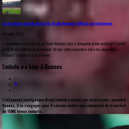
Le prochain match amical du Stade Rennais diffusé gratuitement
14 Juillet 2026
Le deuxième match amical du Stade Rennais face à Guingamp prévu vendredi 17 juillet
à 17h30 sera diffusé gratuitement. Où voir cette rencontre entre les deux clubs
bretons? Comme lors du premier...
Embolo ira bien à Rennes
L'attaquant monégasque Breel Embolo a donné son accord pour rejoindre
Rennes. Il va s'engager pour 4 saisons contre une indemnité de transfert
de 15M€ bonus compris.