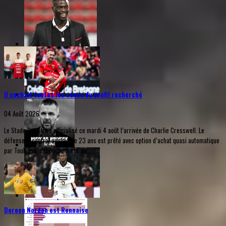
Il cochait toutes les cases du profil recherché
04 Août 2026
Le Stade Rennais a officialisé ce mardi 4 août l’arrivée de Charlie Cresswell. Le
défenseur central anglais de 23 ans est prêté avec option d’achat quasi automatique
par Toulouse, débouchant sur un...
Doreen Norden est Rennaise