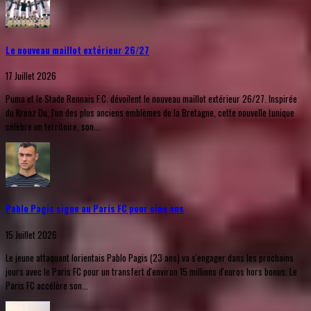
Le nouveau maillot extérieur 26/27
17 Juillet 2026
Puma et le Stade Rennais F.C. dévoilent le nouveau maillot extérieur 26/27. Inspirée
du Kroaz Du, l'un des plus anciens emblèmes de la Bretagne, cette nouvelle tunique
célèbre un territoire, son...
Pablo Pagis signe au Paris FC pour cinq ans
15 Juillet 2026
Le jeune attaquant lorientais Pablo Pagis (23 ans) va s'engager dans les prochains
jours avec le Paris FC pour un transfert d'environ 15 millions d'euros hors bonus. Le
Paris FC accélère son...