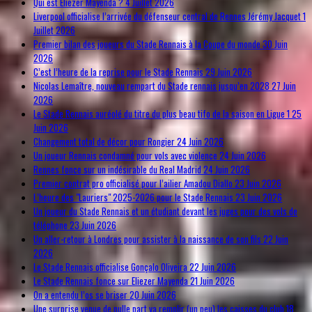
Qui est Eliezer Mayenda ?
4 Juillet 2026
Liverpool officialise l’arrivée du défenseur central de Rennes Jérémy Jacquet
1
Juillet 2026
Premier bilan des joueurs du Stade Rennais à la Coupe du monde
30 Juin
2026
C’est l’heure de la reprise pour le Stade Rennais
29 Juin 2026
Nicolas Lemaître, nouveau rempart du Stade rennais jusqu’en 2028
27 Juin
2026
Le Stade Rennais auréolé du titre du plus beau tifo de la saison en Ligue 1
25
Juin 2026
Changement total de décor pour Rongier
24 Juin 2026
Un joueur Rennais condamné pour vols avec violence
24 Juin 2026
Rennes fonce sur un indésirable du Real Madrid
24 Juin 2026
Premier contrat pro officialisé pour l’ailier Amadou Diallo
23 Juin 2026
L’heure des "Lauriers" 2025-2026 pour le Stade Rennais
23 Juin 2026
Un joueur du Stade Rennais et un étudiant devant les juges pour des vols de
téléphone
23 Juin 2026
Un aller-retour à Londres pour assister à la naissance de son fils
22 Juin
2026
Le Stade Rennais officialise Gonçalo Oliveira
22 Juin 2026
Le Stade Rennais fonce sur Eliezer Mayenda
21 Juin 2026
On a entendu l’os se briser
20 Juin 2026
Une surprise venue de nulle part va remplir (un peu) les caisses du club
18