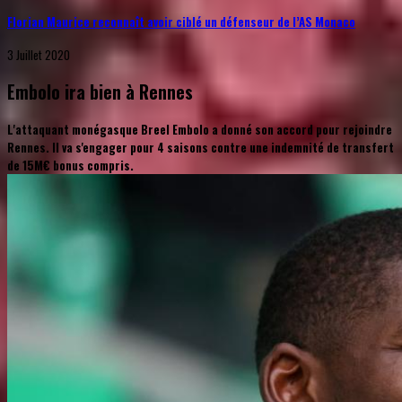
Florian Maurice reconnaît avoir ciblé un défenseur de l’AS Monaco
3 Juillet 2020
Embolo ira bien à Rennes
L'attaquant monégasque Breel Embolo a donné son accord pour rejoindre
Rennes. Il va s'engager pour 4 saisons contre une indemnité de transfert
de 15M€ bonus compris.