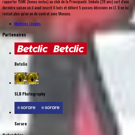
rapporter 15M€ (bonus inclus) au club de la Principauté. Embolo (28 ans) sort d'une
dernière saison où il avait inscrit 6 buts et délivré 5 passes décisives en L1. Il ne lui
restait plus qu'un an de contrat avec Monaco.
Mentions Légales
Partenaires
Betclic
SLB Photography
Sorare
Calendrier