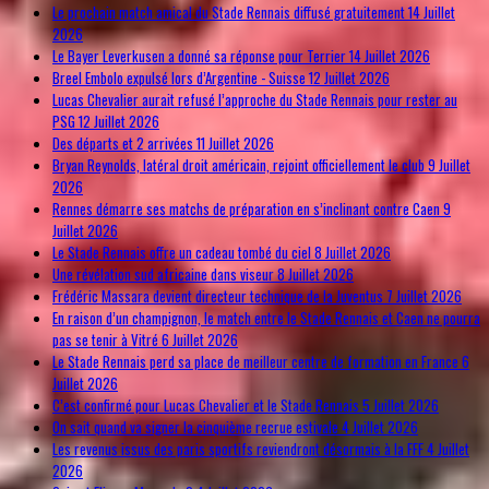
Le prochain match amical du Stade Rennais diffusé gratuitement
14 Juillet
2026
Le Bayer Leverkusen a donné sa réponse pour Terrier
14 Juillet 2026
Breel Embolo expulsé lors d’Argentine - Suisse
12 Juillet 2026
Lucas Chevalier aurait refusé l’approche du Stade Rennais pour rester au
PSG
12 Juillet 2026
Des départs et 2 arrivées
11 Juillet 2026
Bryan Reynolds, latéral droit américain, rejoint officiellement le club
9 Juillet
2026
Rennes démarre ses matchs de préparation en s’inclinant contre Caen
9
Juillet 2026
Le Stade Rennais offre un cadeau tombé du ciel
8 Juillet 2026
Une révélation sud africaine dans viseur
8 Juillet 2026
Frédéric Massara devient directeur technique de la Juventus
7 Juillet 2026
En raison d’un champignon, le match entre le Stade Rennais et Caen ne pourra
pas se tenir à Vitré
6 Juillet 2026
Le Stade Rennais perd sa place de meilleur centre de formation en France
6
Juillet 2026
C’est confirmé pour Lucas Chevalier et le Stade Rennais
5 Juillet 2026
On sait quand va signer la cinquième recrue estivale
4 Juillet 2026
Les revenus issus des paris sportifs reviendront désormais à la FFF
4 Juillet
2026