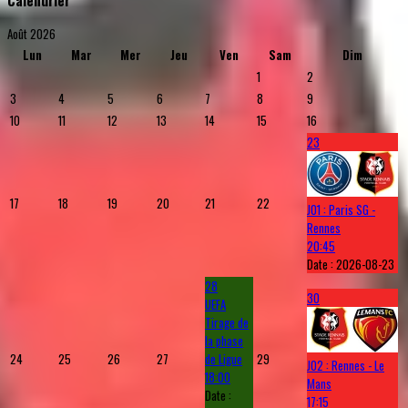
Août 2026
Lun
Mar
Mer
Jeu
Ven
Sam
Dim
1
2
3
4
5
6
7
8
9
10
11
12
13
14
15
16
23
17
18
19
20
21
22
J01 : Paris SG -
Rennes
20:45
Date :
2026-08-23
28
30
UEFA
Tirage de
la phase
24
25
26
27
de Ligue
29
J02 : Rennes - Le
18:00
Mans
Date :
17:15