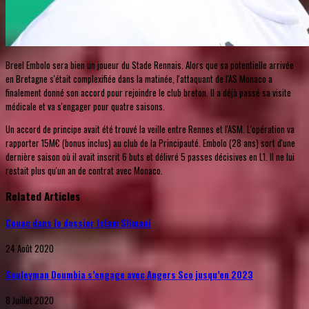
Breel Embolo sera bien un joueur du Stade Rennais. Alors que sa potentielle arrivée
en Bretagne s'était complexifiée dans la matinée, l'attaquant de l'AS Monaco a
finalement donné son accord pour rejoindre le club breton. Il a déjà passé sa visite
médicale et va s'engager pour quatre saisons.
Un accord de principe avait été trouvé la veille entre Rennes et l'ASM. L'opération va
rapporter 15M€ (bonus inclus) au club de la Principauté. Embolo (28 ans) sort d'une
dernière saison où il avait inscrit 6 buts et délivré 5 passes décisives en L1. Il ne lui
restait plus qu'un an de contrat avec Monaco.
Related Articles
Couac dans le dossier Islam Slimani
24 Août 2020
Souleyman Doumbia s’engage avec Angers Sco jusqu’en 2023
8 Juillet 2020