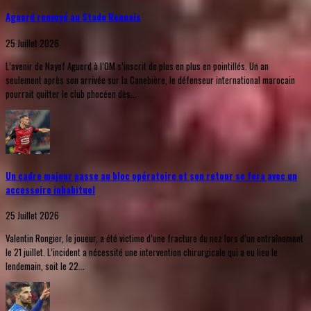
Aguerd renvoyé au Stade Rennais
25 Juillet 2026
L’avenir de Nayef Aguerd à l’OM s’inscrit de plus en plus en pointillés. Un an
seulement après son arrivée sur la Canebière, le défenseur international marocain
pourrait quitter le club phocéen dès...
Un cadre majeur passe au bloc opératoire et son retour se fera avec un
accessoire inhabituel
25 Juillet 2026
Valentin Rongier, le joueur, a été victime d’une fracture du nez lors d’un entraînement
le 21 juillet. L’incident a nécessité une intervention chirurgicale qui a eu lieu le
lendemain, soit le 22...