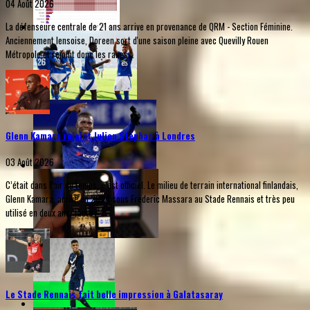
04 Août 2026
La défenseure centrale de 21 ans arrive en provenance de QRM - Section Féminine.
Anciennement lensoise, Doreen sort d'une saison pleine avec Quevilly Rouen
Métropole et rejoint donc les rangs...
Glenn Kamara rejoint Julien Stéphan à Londres
03 Août 2026
C’était dans l’air du temps, c’est officiel. Le milieu de terrain international finlandais,
Glenn Kamara, arrivé en 2024 sous Frederic Massara au Stade Rennais et très peu
utilisé en deux ans, faute...
Le Stade Rennais fait belle impression à Galatasaray