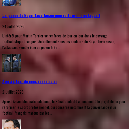
Ce joueur du Bayer Leverkusen pourrait revenir en Ligue 1
24 Juillet 2026
L’intérêt pour Martin Terrier se renforce de jour en jour dans le paysage
footballistique français. Actuellement sous les couleurs du Bayer Leverkusen,
l’attaquant semble être un joueur très...
À notre tour de nous rassembler
21 Juillet 2026
Après l’Assemblée nationale lundi, le Sénat a adopté à l’unanimité le projet de loi pour
réformer le sport professionnel, qui concerne notamment la gouvernance d’un
football français marqué par les...