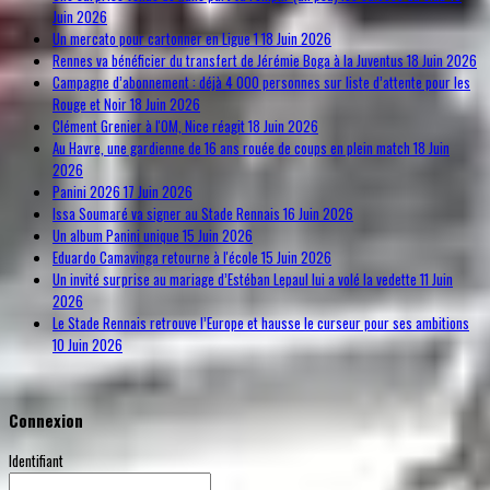
Juin 2026
Un mercato pour cartonner en Ligue 1
18 Juin 2026
Rennes va bénéficier du transfert de Jérémie Boga à la Juventus
18 Juin 2026
Campagne d’abonnement : déjà 4 000 personnes sur liste d’attente pour les
Rouge et Noir
18 Juin 2026
Clément Grenier à l'OM, Nice réagit
18 Juin 2026
Au Havre, une gardienne de 16 ans rouée de coups en plein match
18 Juin
2026
Panini 2026
17 Juin 2026
Issa Soumaré va signer au Stade Rennais
16 Juin 2026
Un album Panini unique
15 Juin 2026
Eduardo Camavinga retourne à l'école
15 Juin 2026
Un invité surprise au mariage d’Estéban Lepaul lui a volé la vedette
11 Juin
2026
Le Stade Rennais retrouve l’Europe et hausse le curseur pour ses ambitions
10 Juin 2026
Connexion
Identifiant