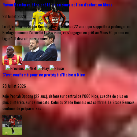
Rayan Bamba va être prêté un an sans option d'achat au Mans
28 Juillet 2026
Le défenseur du Stade Rennais Rayan Bamba (22 ans), qui s'apprête à prolonger en
Bretagne comme l'a révélé Le Parisien, va s'engager en prêt au Mans FC, promu en
Ligue 1. Il devrait jouer samedi...
C’est confirmé pour ce protégé d’Haise à Nice
28 Juillet 2026
Kojo Peprah Oppong (22 ans), défenseur central de l’OGC Nice, suscite de plus en
plus d’intérêts sur ce mercato. Celui du Stade Rennais est confirmé. Le Stade Rennais
continue de préparer ses...