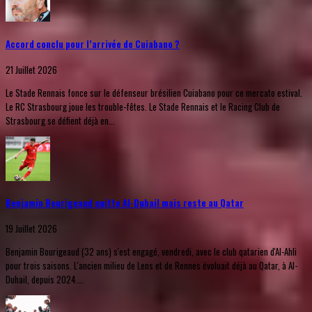
Accord conclu pour l’arrivée de Cuiabano ?
21 Juillet 2026
Le Stade Rennais fonce sur le défenseur brésilien Cuiabano pour ce mercato estival.
Le RC Strasbourg joue les trouble-fêtes. Le Stade Rennais et le Racing Club de
Strasbourg se défient déjà en...
Benjamin Bourigeaud quitte Al-Duhail mais reste au Qatar
19 Juillet 2026
Benjamin Bourigeaud (32 ans) s'est engagé, vendredi, avec le club qatarien d'Al-Ahli
pour trois saisons. L'ancien milieu de Lens et de Rennes évoluait déjà au Qatar, à Al-
Duhail, depuis 2024....