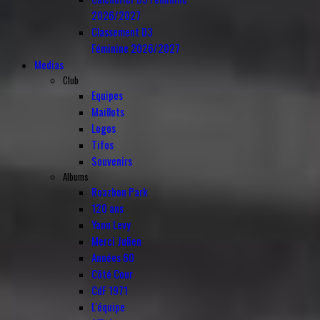
2026/2027
Classement D3
Féminine 2026/2027
Medias
Club
Equipes
Maillots
Logos
Tifos
Souvenirs
Albums
Roazhon Park
120 ans
Yann Levy
Merci Julien
Années 60
Côté Cour
CdF 1971
L'équipe