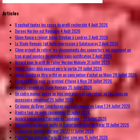
© Free
Joomla! 3 Modules
- by
VinaGecko.com
Articles
Il cochait toutes les cases du profil recherché
4 Août 2026
Doreen Norden est Rennaise
4 Août 2026
Glenn Kamara rejoint Julien Stéphan à Londres
3 Août 2026
Le Stade Rennais fait belle impression à Galatasaray
3 Août 2026
Côme prévoit de retirer les abonnements des supporters qui manquent un
trop grand nombre de matches sans justification
2 Août 2026
Accord pour le prêt de l'ailier Nordan Mukiele
31 Juillet 2026
Yassir Zabiri déjà poussé vers la sortie
29 Juillet 2026
Rayan Bamba va être prêté un an sans option d'achat au Mans
28 Juillet 2026
C’est confirmé pour ce protégé d’Haise à Nice
28 Juillet 2026
Aguerd renvoyé au Stade Rennais
25 Juillet 2026
Un cadre majeur passe au bloc opératoire et son retour se fera avec un
accessoire inhabituel
25 Juillet 2026
Ce joueur du Bayer Leverkusen pourrait revenir en Ligue 1
24 Juillet 2026
À notre tour de nous rassembler
21 Juillet 2026
Accord conclu pour l’arrivée de Cuiabano ?
21 Juillet 2026
Benjamin Bourigeaud quitte Al-Duhail mais reste au Qatar
19 Juillet 2026
Le nouveau maillot extérieur 26/27
17 Juillet 2026
Pablo Pagis signe au Paris FC pour cinq ans
15 Juillet 2026