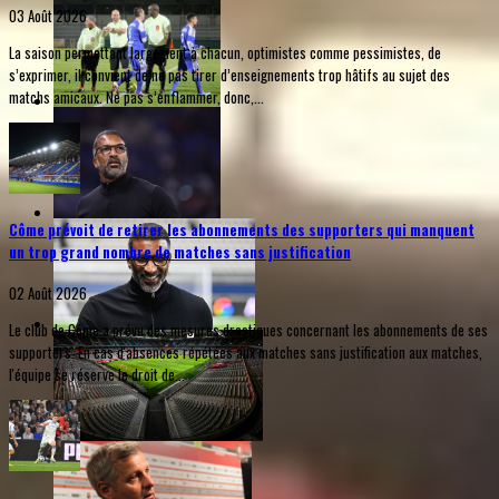
03 Août 2026
La saison permettant largement à chacun, optimistes comme pessimistes, de
s’exprimer, il convient de ne pas tirer d’enseignements trop hâtifs au sujet des
matchs amicaux. Ne pas s’enflammer, donc,...
Côme prévoit de retirer les abonnements des supporters qui manquent
un trop grand nombre de matches sans justification
02 Août 2026
Le club de Côme a prévu des mesures drastiques concernant les abonnements de ses
supporters. En cas d'absences répétées aux matches sans justification aux matches,
l'équipe se réserve le droit de...