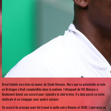
Breel Embolo sera bien un joueur du Stade Rennais. Alors que sa potentielle arrivée
en Bretagne s'était complexifiée dans la matinée, l'attaquant de l'AS Monaco a
finalement donné son accord pour rejoindre le club breton. Il a déjà passé sa visite
médicale et va s'engager pour quatre saisons.
Un accord de principe avait été trouvé la veille entre Rennes et l'ASM. L'opération va