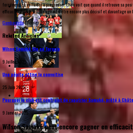
forcément ça va l’aider à progresser. Et on voit que quand il retrouve sa pos
efficacité dans le jeu. Il s’agirait d’être encore plus décisif et davantage u
Gambardella
1 Février 2022
Related Articles
Wilson Samaké file en Turquie
9 Juillet 2025
Une pépite attise la convoitise
25 Juin 2025
Pourquoi le club est contraint de rapatrier Samaké, prêté à Chât
9 Janvier 2025
Wilson Samaké peut encore gagner en efficacit