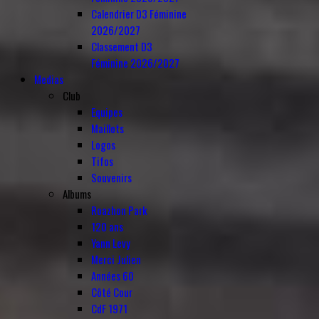
Calendrier D3 Féminine
2026/2027
Classement D3
Féminine 2026/2027
Medias
Club
Equipes
Maillots
Logos
Tifos
Souvenirs
Albums
Roazhon Park
120 ans
Yann Levy
Merci Julien
Années 60
Côté Cour
CdF 1971