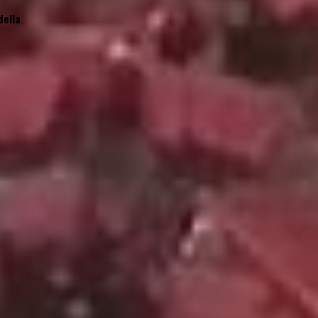
della
.