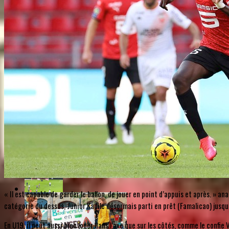
« Il est capable de garder le ballon, de jouer en point d’appuis et après. » 
catégorie du dessus, Junior Kadile désormais parti en prêt (Famalicao) jusqu’
En U19, il peut aussi bien jouer dans l’axe que sur les côtés, comme le confie