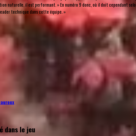
ition naturelle, il est performant. » En numéro 9 donc, où il doit cependant se
n leader technique dans cette équipe. »
eauroux
é dans le jeu