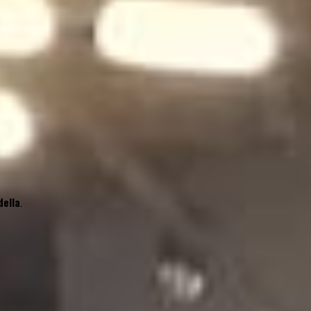
della
.