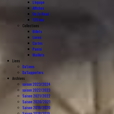
L'équipe
Affiches
On Ze Road
125 Ans
Collections
Billets
Livres
Cartes
Panini
Maillots
Liens
Da'Liens
Da'Supporters
Archives
saison 2023/2024
saison 2022/2023
Saison 2021/2022
Saison 2020/2021
Saison 2019/2020
Saison 2018/2019