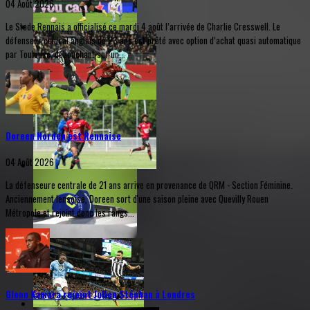
04 Août 2026
Le Stade Rennais a officialisé ce mardi 4 août l’arrivée de Charlie Cresswell. Le
défenseur central anglais de 23 ans est prêté avec option d’achat quasi automatique
par Toulouse, débouchant sur un...
Doreen Norden est Rennaise
04 Août 2026
La défenseure centrale de 21 ans arrive en provenance de QRM - Section Féminine.
Anciennement lensoise, Doreen sort d'une saison pleine avec Quevilly Rouen
Métropole et rejoint donc les rangs...
Glenn Kamara rejoint Julien Stéphan à Londres