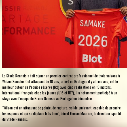
Le Stade Rennais a fait signer un premier contrat professionnel de trois saisons à
Wilson Samaké. Cet attaquant de 18 ans, arrivé en Bretagne il y a trois ans, est le
meilleur buteur de l’équipe réserve (N2) avec cinq réalisations en 19 matchs.
International français chez les jeunes (U16 et U17), il a notamment participé à un
stage avec l’équipe de Bruno Genesio au Portugal en décembre.
"Wilson est un attaquant de pointe, de rupture, solide, puissant, capable de prendre
les espaces et qui se déplace très bien", décrit Florian Maurice, le directeur sportif
du Stade Rennais.