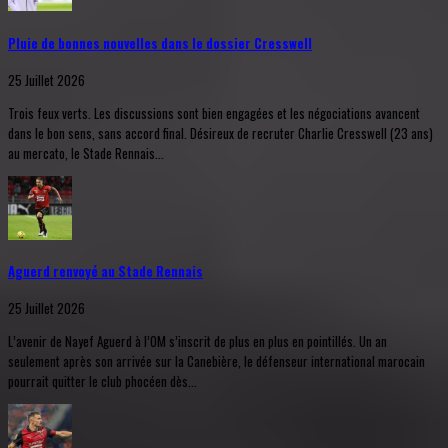
Pluie de bonnes nouvelles dans le dossier Cresswell
25 Juillet 2026
Trois feux verts. Les discussions sont bien engagées et les négociations avancent
dans le bon sens, sans accord final. Désireux de recruter Charlie Cresswell (23 ans)
au mercato, le Stade Rennais...
Aguerd renvoyé au Stade Rennais
25 Juillet 2026
L’avenir de Nayef Aguerd à l’OM s’inscrit de plus en plus en pointillés. Un an
seulement après son arrivée sur la Canebière, le défenseur international marocain
pourrait quitter le club phocéen dès...