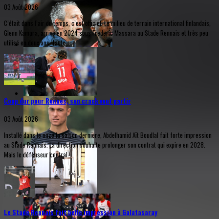
03 Août 2026
C’était dans l’air du temps, c’est officiel. Le milieu de terrain international finlandais,
Glenn Kamara, arrivé en 2024 sous Frederic Massara au Stade Rennais et très peu
utilisé en deux ans, faute...
Coup dur pour Rennes, son crack veut partir
03 Août 2026
Installé dans le onze la saison dernière, Abdelhamid Aït Boudlal fait forte impression
au Stade Rennais. La direction souhaite prolonger son contrat qui expire en 2028.
Mais le défenseur central...
Le Stade Rennais fait belle impression à Galatasaray