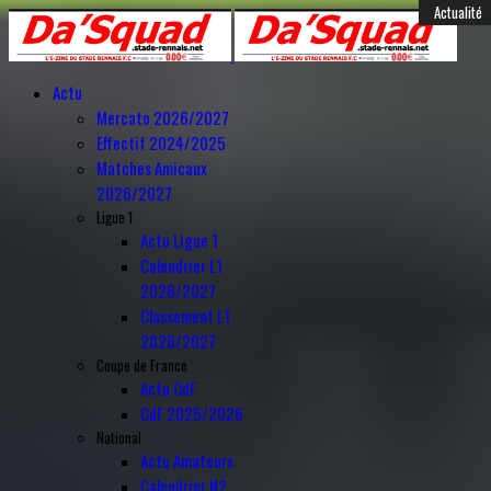
Année
Mois
Année
Mois
Féminines
Actualité
Actualité
Actualité
Actualité
Mercato
Mercato
Mercato
Mercato
Mercato
Mercato
Mercato
Mercato
Mercato
Mercato
Mercato
Anciens
Amical
précédente
précédent
suivante
suivant
Actu
Mercato 2026/2027
Effectif 2024/2025
Matches Amicaux
2026/2027
Ligue 1
Actu Ligue 1
Calendrier L1
2026/2027
Classement L1
2026/2027
Coupe de France
Actu CdF
CdF 2025/2026
National
Actu Amateurs
Calendrier N2