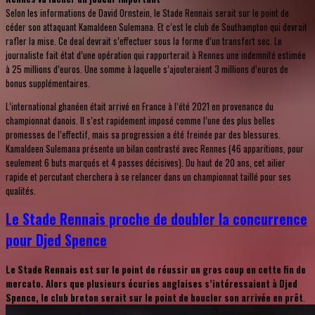
Selon les informations de David Ornstein, le Stade Rennais serait sur le point de
céder son attaquant Kamaldeen Sulemana. Et c’est le club de Southampton qui devrait
rafler la mise. Ce deal devrait s’effectuer sous la forme d’un transfert sec. Le
journaliste fait état d’une opération qui rapporterait à Rennes une indemnité estimée
à 25 millions d’euros. Une somme à laquelle s’ajouteraient 3 millions d’euros de
bonus supplémentaires.
L’international ghanéen était arrivé en France à l’été 2021 en provenance du
championnat danois. Il s’est rapidement imposé comme l’une des plus belles
promesses de l’effectif, mais sa progression a été freinée par des blessures.
Kamaldeen Sulemana présente un bilan contrasté avec Rennes (46 apparitions, pour
seulement 6 buts marqués et 4 passes décisives). Du haut de 20 ans, cet ailier
rapide et percutant cherchera à se relancer dans un championnat taillé pour ses
qualités.
Le Stade Rennais proche de doubler la concurrence
pour Djed Spence
Le Stade Rennais est sur le point de réussir un gros coup en cette fin de
mercato. Alors que plusieurs écuries anglaises s’intéressaient à Djed
Spence, le club breton serait sur le point de boucler son arrivée en prêt
.