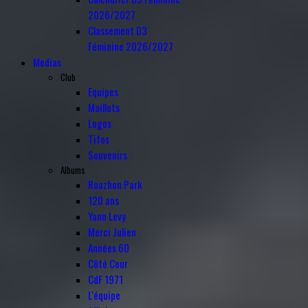
2026/2027
Classement D3
Féminine 2026/2027
Medias
Club
Equipes
Maillots
Logos
Tifos
Souvenirs
Albums
Roazhon Park
120 ans
Yann Levy
Merci Julien
Années 60
Côté Cour
CdF 1971
L'équipe