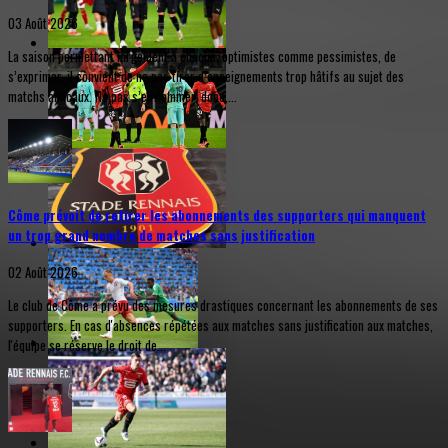
03 Août 2026
La saison permettant largement à chacun, optimistes comme pessimistes, de
s’exprimer, il convient de ne pas tirer d’enseignements trop hâtifs au sujet des
matchs amicaux. Ne pas s’enflammer, donc,...
Côme prévoit de retirer les abonnements des supporters qui manquent
un trop grand nombre de matches sans justification
02 Août 2026
Le club de Côme a prévu des mesures drastiques concernant les abonnements de ses
supporters. En cas d'absences répétées aux matches sans justification aux matches,
l'équipe se réserve le droit de...