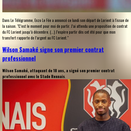
Dans Le Télégramme, Enzo Le Fée a annoncé ce lundi son départ de Lorient à l'issue de
la saison. "C’est le moment pour moi de partir. J’ai attendu une proposition de contrat
du FC Lorient jusqu’à décembre. (...) J’espère partir dès cet été pour que mon
transfert rapporte de l’argent au FC Lorient."
Wilson Samaké signe son premier contrat
professionnel
Wilson Samaké, attaquant de 18 ans, a signé son premier contrat
professionnel avec le Stade Rennais
.