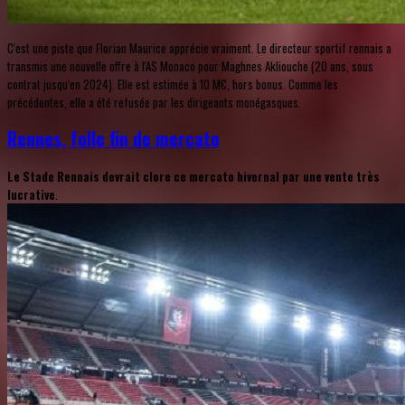
C'est une piste que Florian Maurice apprécie vraiment. Le directeur sportif rennais a
transmis une nouvelle offre à l'AS Monaco pour Maghnes Akliouche (20 ans, sous
contrat jusqu'en 2024). Elle est estimée à 10 M€, hors bonus. Comme les
précédentes, elle a été refusée par les dirigeants monégasques.
Rennes, folle fin de mercato
Le Stade Rennais devrait clore ce mercato hivernal par une vente très
lucrative
.