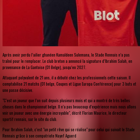
Après avoir perdu l’ailier ghanéen Kamaldeen Sulemana, le Stade Rennais n’a pas
traîné pour le remplacer. Le club breton a annoncé la signature d’Ibrahim Salah, en
provenance de La Gantoise (D1 Belge), jusqu’en 2027.
Attaquant polyvalent de 21 ans, il a débuté chez les professionnels cette saison. Il
comptabilise 21 matchs (D1 belge, Coupes et Ligue Europa Conférence) pour 3 buts et
une passe décisive.
"C’est un joueur que l’on suit depuis plusieurs mois et qui a montré de très belles
choses dans le championnat belge. Il n’a pas beaucoup d’expérience mais nous allons
voir un joueur avec une énergie incroyable", décrit Florian Maurice, le directeur
sportif rennais, sur le site du club.
Pour Ibrahim Salah, c’est "un petit rêve qui se réalise" pour celui qui suivait le Stade
Rennais grâce à son compatriote Nayef Aguerd