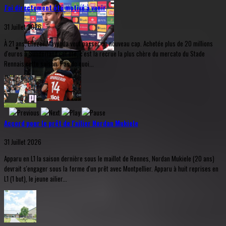
J'ai directement été motivé à venir
31 Juillet 2026
À 21 ans, Eliezer Mayenda veut passer un nouveau cap. Achetée plus de 20 millions
d'euros à Sunderland cet été, c'est la recrue la plus chère du mercato du Stade
Rennais cette saison. Pas de quoi...
Accord pour le prêt de l'ailier Nordan Mukiele
31 Juillet 2026
Apparu en L1 la saison dernière sous le maillot de Rennes, Nordan Mukiele (20 ans)
devrait s'engager sous la forme d'un prêt avec Montpellier. Apparu à huit reprises en
L1 (1 but), le jeune ailier...