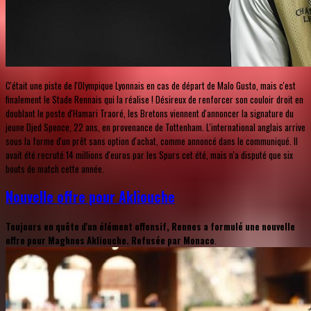
C'était une piste de l'Olympique Lyonnais en cas de départ de Malo Gusto, mais c'est
finalement le Stade Rennais qui la réalise ! Désireux de renforcer son couloir droit en
doublant le poste d'Hamari Traoré, les Bretons viennent d'annoncer la signature du
jeune Djed Spence, 22 ans, en provenance de Tottenham. L'international anglais arrive
sous la forme d'un prêt sans option d'achat, comme annoncé dans le communiqué. Il
avait été recruté 14 millions d'euros par les Spurs cet été, mais n'a disputé que six
bouts de match cette année.
Nouvelle offre pour Akliouche
Toujours en quête d'un élément offensif, Rennes a formulé une nouvelle
offre pour Maghnes Akliouche. Refusée par Monaco
.