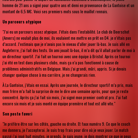
homme de 21 ans a signé pour quatre ans et demi en provenance de La Gantoise et un
montant de 6,5 M€. Voici ses premiers mots sous le maillot rennais.
Un parcours atypique
"J’ai eu un parcours assez atypique. J’étais dans l’instabilité. Le club de Beerschot
(Anvers) ne voulait plus de moi, ils voulaient me mettre en prêt en D4. je n’étais pas
d’accord. J’estimais que je n’avais pas le niveau d’aller jouer là-bas. Je suis allé en
Angleterre, j’ai fait des tests. Un ami jouait là-bas, il m’a dit qu’il allait parler de moi à
un directeur sportif. J’ai fait un tournoi avec une équipe à Bristol. Après ce tournoi
j’ai été en test dans plusieurs clubs, mais ça n’a pas fonctionné à cause de
problèmes administratifs en Belgique. Mais j’ai grandi, mûri, appris. Si je devais
changer quelque chose à ma carrière, je ne changerais rien.
À La Gantoise, j’étais en essai. Après une journée, le directeur sportif m’a pris, mais
mon frère m’a fait la surprise de me le dire une semaine après, pour que je reste
concentré. Après ça j’ai fait six mois, j’ai signé mon premier contrat pro. J’ai fait
encore six mois et je suis monté en équipe première et tout est allé vite."
Son poste favori
"Je préfère être sur les côtés, gauche ou droite. Et faux numéro 9. Ce que le coach
me donnera, je l’accepterai. Je suis trop frais pour dire où je veux jouer. Le match
passé j’ai joué huit minutes, je prends. Je suis jeune, je dois montrer ce que je peux