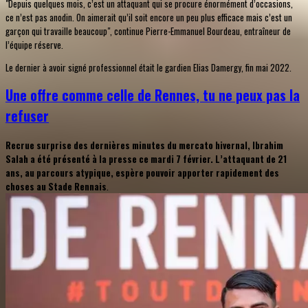
"Depuis quelques mois, c’est un attaquant qui se procure énormément d’occasions,
ce n’est pas anodin. On aimerait qu’il soit encore un peu plus efficace mais c’est un
garçon qui travaille beaucoup", continue Pierre-Emmanuel Bourdeau, entraîneur de
l’équipe réserve.
Le dernier à avoir signé professionnel était le gardien Elias Damergy, fin mai 2022.
Une offre comme celle de Rennes, tu ne peux pas la
refuser
Recrue surprise des dernières minutes du mercato hivernal, Ibrahim
Salah a été présenté à la presse ce mardi 7 février. L’attaquant de 21
ans, au parcours atypique, espère pouvoir apporter rapidement des
choses au Stade Rennais
.