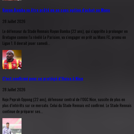
Rayan Bamba va être prêté un an sans option d'achat au Mans
28 Juillet 2026
Le défenseur du Stade Rennais Rayan Bamba (22 ans), qui s'apprête à prolonger en
Bretagne comme l'a révélé Le Parisien, va s'engager en prêt au Mans FC, promu en
Ligue 1. Il devrait jouer samedi...
C’est confirmé pour ce protégé d’Haise à Nice
28 Juillet 2026
Kojo Peprah Oppong (22 ans), défenseur central de l’OGC Nice, suscite de plus en
plus d’intérêts sur ce mercato. Celui du Stade Rennais est confirmé. Le Stade Rennais
continue de préparer ses...