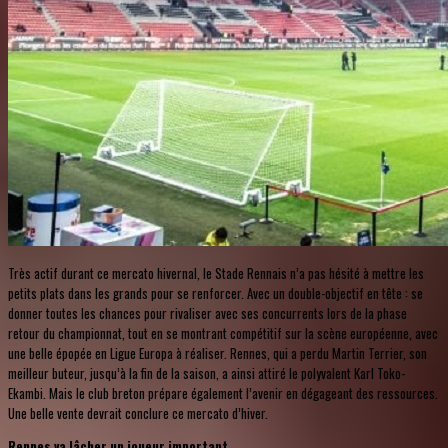
Très actif durant ce mercato hivernal, le Stade Rennais n’a pas hésité à mettre les
petits plats dans les grands pour se renforcer. Avec un double-objectif en tête : se
donner toutes les chances pour rivaliser avec ses concurrents lors de la phase
retour du championnat, tout en se montrant compétitif sur la scène européenne, avec
une belle épopée en Ligue Europa à réaliser. Rennes, qui a perdu Martin Terrier, son
meilleur buteur, jusqu’à la fin de la saison, a ainsi attiré le polyvalent Karl Toko-
Ekambi. Mais le club breton prépare également l’avenir en dégageant des ressources.
Une belle vente devrait conclure ce mercato d’hiver.
Rennes va lâcher un joueur important