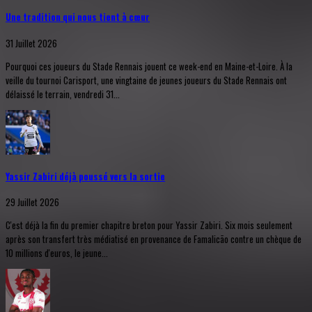
Une tradition qui nous tient à cœur
31 Juillet 2026
Pourquoi ces joueurs du Stade Rennais jouent ce week-end en Maine-et-Loire. À la
veille du tournoi Carisport, une vingtaine de jeunes joueurs du Stade Rennais ont
délaissé le terrain, vendredi 31...
Yassir Zabiri déjà poussé vers la sortie
29 Juillet 2026
C'est déjà la fin du premier chapitre breton pour Yassir Zabiri. Six mois seulement
après son transfert très médiatisé en provenance de Famalicão contre un chèque de
10 millions d'euros, le jeune...