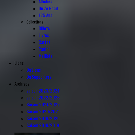
Affiches
On Ze Road
125 Ans
Collections
Billets
Livres
Cartes
Panini
Maillots
Liens
Da'Liens
Da'Supporters
Archives
saison 2023/2024
saison 2022/2023
Saison 2021/2022
Saison 2020/2021
Saison 2019/2020
Saison 2018/2019