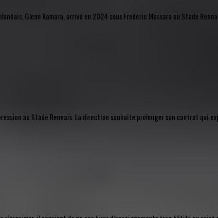
l finlandais, Glenn Kamara, arrivé en 2024 sous Frederic Massara au Stade Rennais
mpression au Stade Rennais. La direction souhaite prolonger son contrat qui ex