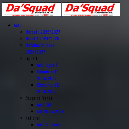
Année
Mois
Année
Mois
précédente
précédent
suivante
suivant
Actu
Mercato 2026/2027
Effectif 2024/2025
Matches Amicaux
2026/2027
Ligue 1
Actu Ligue 1
Calendrier L1
2026/2027
Classement L1
2026/2027
Coupe de France
Actu CdF
CdF 2025/2026
National
Actu Amateurs