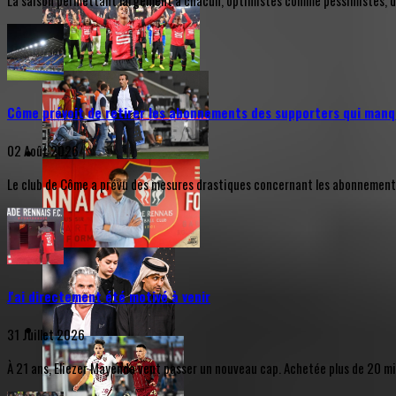
La saison permettant largement à chacun, optimistes comme pessimistes, de s
Côme prévoit de retirer les abonnements des supporters qui manq
02 Août 2026
Le club de Côme a prévu des mesures drastiques concernant les abonnements d
J'ai directement été motivé à venir
31 Juillet 2026
À 21 ans, Eliezer Mayenda veut passer un nouveau cap. Achetée plus de 20 mill