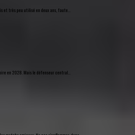
 et très peu utilisé en deux ans, faute...
pire en 2028. Mais le défenseur central...