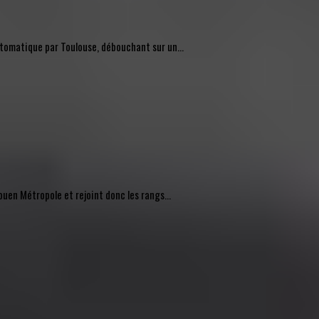
automatique par Toulouse, débouchant sur un...
uen Métropole et rejoint donc les rangs...