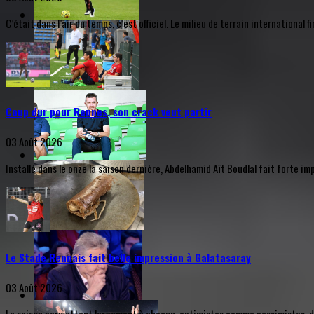
C’était dans l’air du temps, c’est officiel. Le milieu de terrain internationa
Coup dur pour Rennes, son crack veut partir
03 Août 2026
Installé dans le onze la saison dernière, Abdelhamid Aït Boudlal fait forte i
Le Stade Rennais fait belle impression à Galatasaray
03 Août 2026