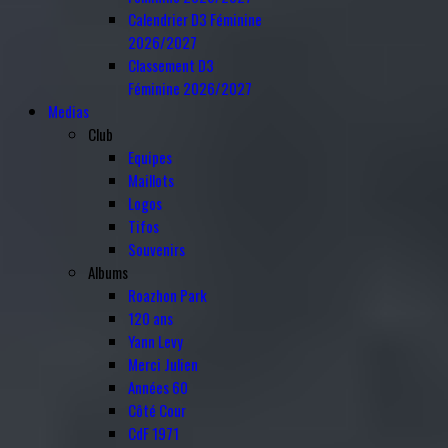
Calendrier D3 Féminine
2026/2027
Classement D3
Féminine 2026/2027
Medias
Club
Equipes
Maillots
Logos
Tifos
Souvenirs
Albums
Roazhon Park
120 ans
Yann Levy
Merci Julien
Années 60
Côté Cour
CdF 1971