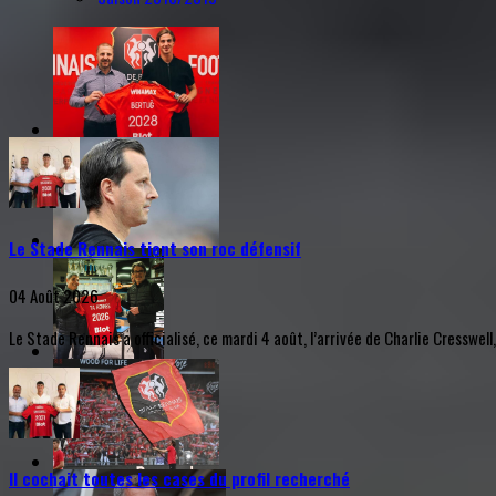
Le Stade Rennais tient son roc défensif
04 Août 2026
Le Stade Rennais a officialisé, ce mardi 4 août, l’arrivée de Charlie Cresswell
Il cochait toutes les cases du profil recherché