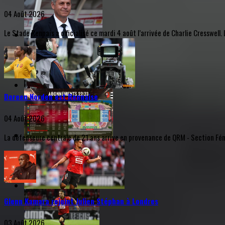
04 Août 2026
Le Stade Rennais a officialisé ce mardi 4 août l’arrivée de Charlie Cresswel
Doreen Norden est Rennaise
04 Août 2026
La défenseure centrale de 21 ans arrive en provenance de QRM - Section Fémi
Glenn Kamara rejoint Julien Stéphan à Londres
03 Août 2026