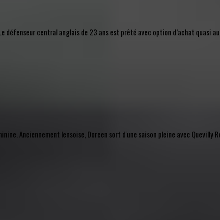
l. Le défenseur central anglais de 23 ans est prêté avec option d’achat quasi 
nine. Anciennement lensoise, Doreen sort d'une saison pleine avec Quevilly Ro