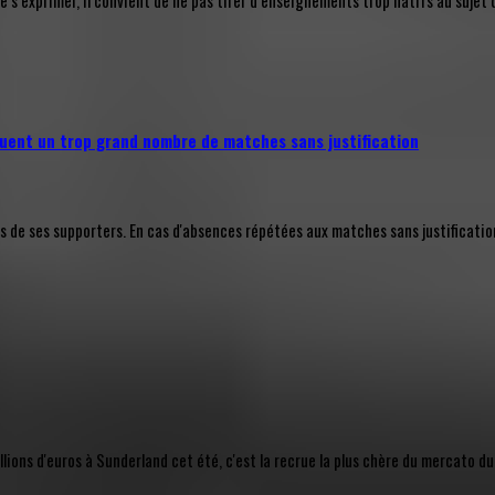
’exprimer, il convient de ne pas tirer d’enseignements trop hâtifs au sujet 
uent un trop grand nombre de matches sans justification
e ses supporters. En cas d'absences répétées aux matches sans justification a
ions d'euros à Sunderland cet été, c'est la recrue la plus chère du mercato du