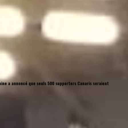
ilaine a annoncé que seuls 500 supporters Canaris seraient