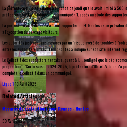
La préfecture d'Ille-et-Vilaine a annoncé ce jeudi qu'elle avait limité à 500
préfecture écrit ainsi dans un communiqué : "L'accès au stade des supporter
La préfecture interdit aussi à "tout supporter du FC Nantes de se prévaloir
à l'exception du parcage visiteurs.
Les autorités justifient ces mesures par un "risque avéré de troubles à l'ordre
entre les supporters ultras". Le FC Nantes a indiqué sur son site internet r
Le Collectif des supporters nantais a, quant à lui, souligné que le déplaceme
proposition". "Sur la saison 2024-2025, la préfecture d'Ille-et-Vilaine n'a p
complété le collectif dans un communiqué.
Ligue 1
10 Avril 2025
Related Articles
Mesures de restrictions pour Rennes - Nantes
30 Avril 2026