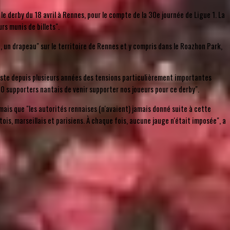
le derby du 18 avril à Rennes, pour le compte de la 30e journée de Ligue 1. La
s munis de billets".
 un drapeau" sur le territoire de Rennes et y compris dans le Roazhon Park,
il existe depuis plusieurs années des tensions particulièrement importantes
00 supporters nantais de venir supporter nos joueurs pour ce derby".
 mais que "les autorités rennaises (n'avaient) jamais donné suite à cette
ois, marseillais et parisiens. À chaque fois, aucune jauge n'était imposée", a