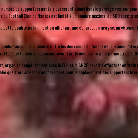
 le nombre de supporters nantais qui seront admis dans le parcage visiteur pour 
s du Football Club de Nantes est limité à un nombre maximal de 500 spectateur
 de cette qualité notamment en affichant une écharpe, un insigne, un vêtement,
 public" ainsi qu'à la rivalité entre les deux clubs de l'ouest de la France : "
egretter "cette décision, pensant avoir fait le nécessaire pour permettre à 1 0
nt, organisé conjointement avec le FCN et la SNCF, devait s'effectuer en train
ublié que trois arrêtés d'encadrement pour le déplacement des supporters brest