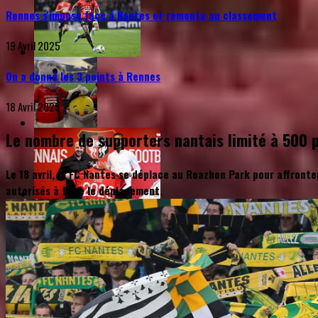
Rennes s'impose face à Nantes et remonte au classement
19 Avril 2025
On a donné les 3 points à Rennes
18 Avril 2025
Le nombre de supporters nantais limité à 500 
Le 18 avril, le FC Nantes se déplace au Roazhon Park pour affronte
autorisés à faire le déplacement.