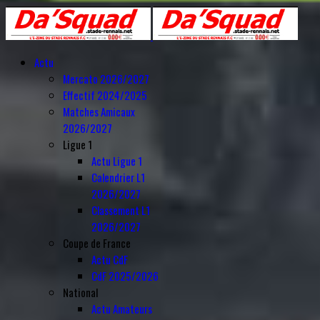
Année
Mois
Année
Mois
précédente
précédent
suivante
suivant
Actu
Mercato 2026/2027
Effectif 2024/2025
Matches Amicaux
2026/2027
Ligue 1
Actu Ligue 1
Calendrier L1
2026/2027
Classement L1
2026/2027
Coupe de France
Actu CdF
CdF 2025/2026
National
Actu Amateurs