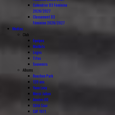
Calendrier D3 Féminine
2026/2027
Classement D3
Féminine 2026/2027
Medias
Club
Equipes
Maillots
Logos
Tifos
Souvenirs
Albums
Roazhon Park
120 ans
Yann Levy
Merci Julien
Années 60
Côté Cour
CdF 1971