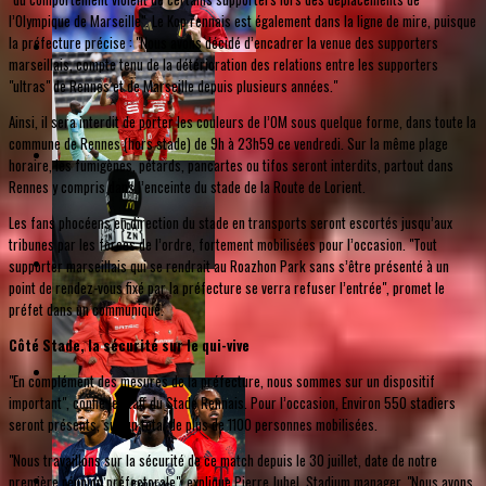
l’Olympique de Marseille". Le Kop rennais est également dans la ligne de mire, puisque
la préfecture précise : "Nous avons décidé d’encadrer la venue des supporters
marseillais, compte tenu de la détérioration des relations entre les supporters
"ultras" de Rennes et de Marseille depuis plusieurs années."
Ainsi, il sera interdit de porter les couleurs de l’OM sous quelque forme, dans toute la
commune de Rennes (hors stade) de 9h à 23h59 ce vendredi. Sur la même plage
horaire, les fumigènes, pétards, pancartes ou tifos seront interdits, partout dans
Rennes y compris dans l’enceinte du stade de la Route de Lorient.
Les fans phocéens en direction du stade en transports seront escortés jusqu’aux
tribunes par les forces de l’ordre, fortement mobilisées pour l’occasion. "Tout
supporter marseillais qui se rendrait au Roazhon Park sans s’être présenté à un
point de rendez-vous fixé par la préfecture se verra refuser l’entrée", promet le
préfet dans un communiqué.
Côté Stade, la sécurité sur le qui-vive
"En complément des mesures de la préfecture, nous sommes sur un dispositif
important", confie le staff du Stade Rennais. Pour l’occasion, Environ 550 stadiers
seront présents, sur un total de plus de 1100 personnes mobilisées.
"Nous travaillons sur la sécurité de ce match depuis le 30 juillet, date de notre
première réunion préfectorale", explique Pierre Juhel, Stadium manager. "Nous avons