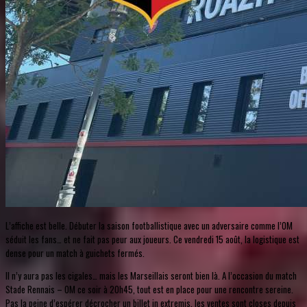
L’affiche est belle. Débuter la saison footballistique avec un adversaire comme l’OM
séduit les fans… et ne fait pas peur aux joueurs. Ce vendredi 15 août, la logistique est
dense pour un match à guichets fermés.
Il n’y aura pas les cigales… mais les Marseillais seront bien là. A l’occasion du match
Stade Rennais – OM ce soir à 20h45, tout est en place pour une rencontre sereine.
Pas la peine d’espérer décrocher un billet in extremis, les ventes sont closes depuis