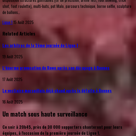
disposition structures gonflables (tir de précision, arène 1vs1, foot bowling, trick
shot, foot roulette), multi-buts, pot Malo, parcours technique, borne selfie, sculpture
de ballons…
Ligue 1
15 Août 2025
Related Articles
Les arbitres de la 2ème journée de Ligue 1
19 Août 2025
L’énorme provocation de Rowe après son dérapage à Rennes
17 Août 2025
Le vestiaire marseillais déjà chaud après la défaite à Rennes
16 Août 2025
Un match sous haute surveillance
Ce soir à 20h45, près de 30 000 supporters chanteront pour leurs
équipes, à l'occasion de la première journée de Ligue 1.