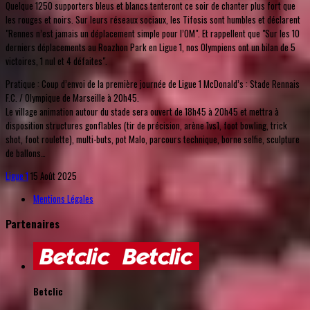
Quelque 1250 supporters bleus et blancs tenteront ce soir de chanter plus fort que
les rouges et noirs. Sur leurs réseaux sociaux, les Tifosis sont humbles et déclarent
"Rennes n’est jamais un déplacement simple pour l’OM". Et rappellent que "Sur les 10
derniers déplacements au Roazhon Park en Ligue 1, nos Olympiens ont un bilan de 5
victoires, 1 nul et 4 défaites".
Pratique : Coup d’envoi de la première journée de Ligue 1 McDonald’s : Stade Rennais
F.C. / Olympique de Marseille à 20h45.
Le village animation autour du stade sera ouvert de 18h45 à 20h45 et mettra à
disposition structures gonflables (tir de précision, arène 1vs1, foot bowling, trick
shot, foot roulette), multi-buts, pot Malo, parcours technique, borne selfie, sculpture
de ballons…
Ligue 1
15 Août 2025
Mentions Légales
Partenaires
Betclic