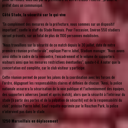
préfet dans un communiqué.
Côté Stade, la sécurité sur le qui-vive
"En complément des mesures de la préfecture, nous sommes sur un dispositif
important", confie le staff du Stade Rennais. Pour l’occasion, Environ 550 stadiers
seront présents, sur un total de plus de 1100 personnes mobilisées.
"Nous travaillons sur la sécurité de ce match depuis le 30 juillet, date de notre
première réunion préfectorale", explique Pierre Juhel, Stadium manager. "Nous avons
ainsi défini le cadre de la rencontre, l’encadrement et le volume de supporters
visiteurs ainsi que les mesures restrictives éventuelles", ajoute-t-il. A noter que la
concertation est complète, car le club visiteur y participe.
Cette réunion permet de poser les jalons de la coordination avec les forces de
l’ordre, dégageant les responsabilités claires et définies de chacun. "Ainsi, la police
nationale assurera la sécurisation de la voie publique et l’acheminement des équipes,
des supporters adverses (avant et après match), alors que la sécurité à l’intérieur du
stade (à partir des portes et de la palpation de sécurité) est de la responsabilité du
club", précise Pierre Juhel. Sauf requête exprimée par le Roazhon Park, la police
n’intervient pas dans le stade.
1250 Marseillais en déplacement