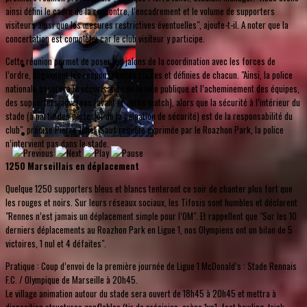
ainsi défini le cadre de la rencontre, l’encadrement et le volume de supporters
visiteurs ainsi que les mesures restrictives éventuelles", ajoute-t-il. A noter que la
concertation est complète, car le club visiteur y participe.
Cette réunion permet de poser les jalons de la coordination avec les forces de
l’ordre, dégageant les responsabilités claires et définies de chacun. "Ainsi, la police
nationale assurera la sécurisation de la voie publique et l’acheminement des équipes,
des supporters adverses (avant et après match), alors que la sécurité à l’intérieur du
stade (à partir des portes et de la palpation de sécurité) est de la responsabilité du
club", précise Pierre Juhel. Sauf requête exprimée par le Roazhon Park, la police
n’intervient pas dans le stade.
1250 Marseillais en déplacement
Quelque 1250 supporters bleus et blancs tenteront ce soir de chanter plus fort que
les rouges et noirs. Sur leurs réseaux sociaux, les Tifosis sont humbles et déclarent
"Rennes n’est jamais un déplacement simple pour l’OM". Et rappellent que "Sur les 10
derniers déplacements au Roazhon Park en Ligue 1, nos Olympiens ont un bilan de 5
victoires, 1 nul et 4 défaites".
Pratique : Coup d’envoi de la première journée de Ligue 1 McDonald’s : Stade Rennais
F.C. / Olympique de Marseille à 20h45.
Le village animation autour du stade sera ouvert de 18h45 à 20h45 et mettra à