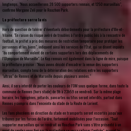
longtemps. "Nous accueillerons 28 500 supporters rennais, et 1250 marseillais",
confirme Morgane Zeli pour le Roazhon Park.
La préfecture serre la vis
Hors de question de tolérer d’éventuels débordements pour la préfecture d’Ille-et-
Vilaine. "En raison du risque avéré de troubles à l’ordre public liés à la rencontre de
football, le préfet a pris des mesures de restriction temporaire pour protéger les
personnes et les biens", indiquent ainsi les services de l’État, qui se disent inquiets
"du comportement violent de certains supporters lors des déplacements de
l’Olympique de Marseille". Le Kop rennais est également dans la ligne de mire, puisque
la préfecture précise : "Nous avons décidé d’encadrer la venue des supporters
marseillais, compte tenu de la détérioration des relations entre les supporters
"ultras" de Rennes et de Marseille depuis plusieurs années."
Ainsi, il sera interdit de porter les couleurs de l’OM sous quelque forme, dans toute la
commune de Rennes (hors stade) de 9h à 23h59 ce vendredi. Sur la même plage
horaire, les fumigènes, pétards, pancartes ou tifos seront interdits, partout dans
Rennes y compris dans l’enceinte du stade de la Route de Lorient.
Les fans phocéens en direction du stade en transports seront escortés jusqu’aux
tribunes par les forces de l’ordre, fortement mobilisées pour l’occasion. "Tout
supporter marseillais qui se rendrait au Roazhon Park sans s’être présenté à un
point de rendez-vous fixé par la préfecture se verra refuser l’entrée", promet le