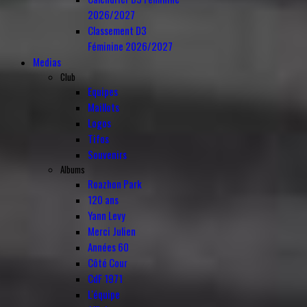
2026/2027
Classement D3
Féminine 2026/2027
Medias
Club
Equipes
Maillots
Logos
Tifos
Souvenirs
Albums
Roazhon Park
120 ans
Yann Levy
Merci Julien
Années 60
Côté Cour
CdF 1971
L'équipe