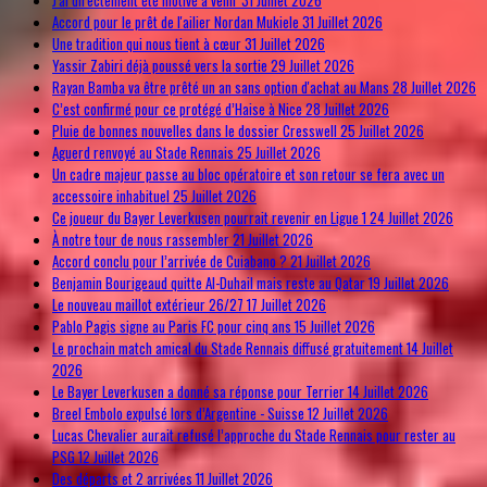
Accord pour le prêt de l'ailier Nordan Mukiele
31 Juillet 2026
Une tradition qui nous tient à cœur
31 Juillet 2026
Yassir Zabiri déjà poussé vers la sortie
29 Juillet 2026
Rayan Bamba va être prêté un an sans option d'achat au Mans
28 Juillet 2026
C’est confirmé pour ce protégé d’Haise à Nice
28 Juillet 2026
Pluie de bonnes nouvelles dans le dossier Cresswell
25 Juillet 2026
Aguerd renvoyé au Stade Rennais
25 Juillet 2026
Un cadre majeur passe au bloc opératoire et son retour se fera avec un
accessoire inhabituel
25 Juillet 2026
Ce joueur du Bayer Leverkusen pourrait revenir en Ligue 1
24 Juillet 2026
À notre tour de nous rassembler
21 Juillet 2026
Accord conclu pour l’arrivée de Cuiabano ?
21 Juillet 2026
Benjamin Bourigeaud quitte Al-Duhail mais reste au Qatar
19 Juillet 2026
Le nouveau maillot extérieur 26/27
17 Juillet 2026
Pablo Pagis signe au Paris FC pour cinq ans
15 Juillet 2026
Le prochain match amical du Stade Rennais diffusé gratuitement
14 Juillet
2026
Le Bayer Leverkusen a donné sa réponse pour Terrier
14 Juillet 2026
Breel Embolo expulsé lors d’Argentine - Suisse
12 Juillet 2026
Lucas Chevalier aurait refusé l’approche du Stade Rennais pour rester au
PSG
12 Juillet 2026
Des départs et 2 arrivées
11 Juillet 2026