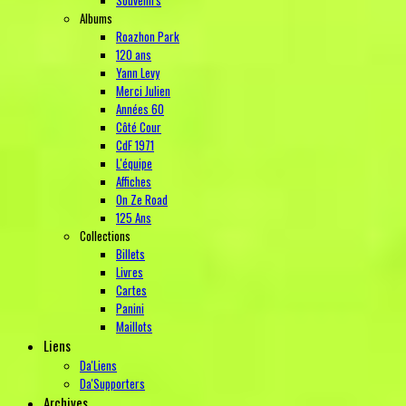
Albums
Roazhon Park
120 ans
Yann Levy
Merci Julien
Années 60
Côté Cour
CdF 1971
L'équipe
Affiches
On Ze Road
125 Ans
Collections
Billets
Livres
Cartes
Panini
Maillots
Liens
Da'Liens
Da'Supporters
Archives