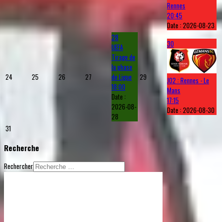
Rennes
20:45
Date :
2026-08-23
28
30
UEFA
Tirage de
la phase
24
25
26
27
de Ligue
29
J02 : Rennes - Le
18:00
Mans
Date :
17:15
2026-08-
Date :
2026-08-30
28
31
Recherche
Rechercher