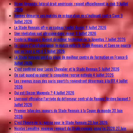
Bryan Reynolds, latéral droit américain, rejoint officiellement le club
9 Juillet
2026
Rennes démarre ses matchs de préparation en s’inclinant contre Caen
9
Juillet 2026
Le Stade Rennais offre un cadeau tombé du ciel
8 Juillet 2026
Une révélation sud africaine dans viseur
8 Juillet 2026
Frédéric Massara devient directeur technique de la Juventus
7 Juillet 2026
En raison d’un champignon, le match entre le Stade Rennais et Caen ne pourra
pas se tenir à Vitré
6 Juillet 2026
Le Stade Rennais perd sa place de meilleur centre de formation en France
6
Juillet 2026
C’est confirmé pour Lucas Chevalier et le Stade Rennais
5 Juillet 2026
On sait quand va signer la cinquième recrue estivale
4 Juillet 2026
Les revenus issus des paris sportifs reviendront désormais à la FFF
4 Juillet
2026
Qui est Eliezer Mayenda ?
4 Juillet 2026
Liverpool officialise l’arrivée du défenseur central de Rennes Jérémy Jacquet
1
Juillet 2026
Premier bilan des joueurs du Stade Rennais à la Coupe du monde
30 Juin
2026
C’est l’heure de la reprise pour le Stade Rennais
29 Juin 2026
Nicolas Lemaître, nouveau rempart du Stade rennais jusqu’en 2028
27 Juin