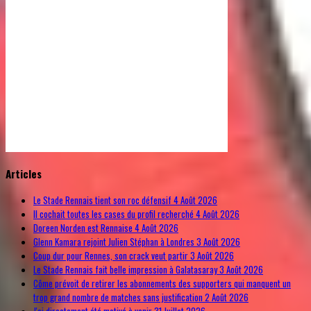
© Free
Joomla! 3 Modules
- by
VinaGecko.com
Articles
Le Stade Rennais tient son roc défensif
4 Août 2026
Il cochait toutes les cases du profil recherché
4 Août 2026
Doreen Norden est Rennaise
4 Août 2026
Glenn Kamara rejoint Julien Stéphan à Londres
3 Août 2026
Coup dur pour Rennes, son crack veut partir
3 Août 2026
Le Stade Rennais fait belle impression à Galatasaray
3 Août 2026
Côme prévoit de retirer les abonnements des supporters qui manquent un
trop grand nombre de matches sans justification
2 Août 2026
J'ai directement été motivé à venir
31 Juillet 2026