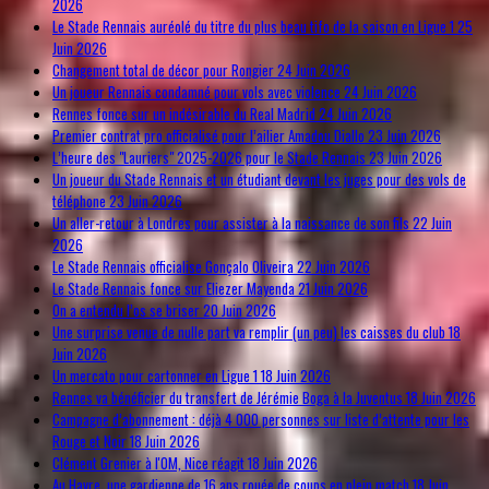
2026
Le Stade Rennais auréolé du titre du plus beau tifo de la saison en Ligue 1
25
Juin 2026
Changement total de décor pour Rongier
24 Juin 2026
Un joueur Rennais condamné pour vols avec violence
24 Juin 2026
Rennes fonce sur un indésirable du Real Madrid
24 Juin 2026
Premier contrat pro officialisé pour l’ailier Amadou Diallo
23 Juin 2026
L’heure des "Lauriers" 2025-2026 pour le Stade Rennais
23 Juin 2026
Un joueur du Stade Rennais et un étudiant devant les juges pour des vols de
téléphone
23 Juin 2026
Un aller-retour à Londres pour assister à la naissance de son fils
22 Juin
2026
Le Stade Rennais officialise Gonçalo Oliveira
22 Juin 2026
Le Stade Rennais fonce sur Eliezer Mayenda
21 Juin 2026
On a entendu l’os se briser
20 Juin 2026
Une surprise venue de nulle part va remplir (un peu) les caisses du club
18
Juin 2026
Un mercato pour cartonner en Ligue 1
18 Juin 2026
Rennes va bénéficier du transfert de Jérémie Boga à la Juventus
18 Juin 2026
Campagne d’abonnement : déjà 4 000 personnes sur liste d’attente pour les
Rouge et Noir
18 Juin 2026
Clément Grenier à l'OM, Nice réagit
18 Juin 2026
Au Havre, une gardienne de 16 ans rouée de coups en plein match
18 Juin