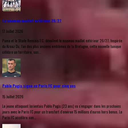
Le nouveau maillot extérieur 26/27
17 Juillet 2026
Puma et le Stade Rennais F.C. dévoilent le nouveau maillot extérieur 26/27. Inspirée
du Kroaz Du, l'un des plus anciens emblèmes de la Bretagne, cette nouvelle tunique
célèbre un territoire, son...
Pablo Pagis signe au Paris FC pour cinq ans
15 Juillet 2026
Le jeune attaquant lorientais Pablo Pagis (23 ans) va s'engager dans les prochains
jours avec le Paris FC pour un transfert d'environ 15 millions d'euros hors bonus. Le
Paris FC accélère son...