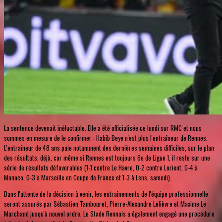
La sentence devenait inéluctable. Elle a été officialisée ce lundi sur RMC et nous
sommes en mesure de le confirmer : Habib Beye n'est plus l'entraîneur de Rennes.
L'entraîneur de 48 ans paie notamment des dernières semaines difficiles, sur le plan
des résultats, déjà, car même si Rennes est toujours 6e de Ligue 1, il reste sur une
série de résultats défavorables (1-1 contre Le Havre, 0-2 contre Lorient, 0-4 à
Monaco, 0-3 à Marseille en Coupe de France et 1-3 à Lens, samedi).
Dans l'attente de la décision à venir, les entraînements de l'équipe professionnelle
seront assurés par Sébastien Tambouret, Pierre-Alexandre Lelièvre et Maxime Le
Marchand jusqu'à nouvel ordre. Le Stade Rennais a également engagé une procédure