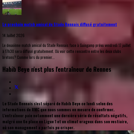
Le prochain match amical du Stade Rennais diffusé gratuitement
14 Juillet 2026
Le deuxième match amical du Stade Rennais face à Guingamp prévu vendredi 17 juillet
à 17h30 sera diffusé gratuitement. Où voir cette rencontre entre les deux clubs
bretons? Comme lors du premier...
Habib Beye n'est plus l'entraîneur de Rennes
Le Stade Rennais s'est séparé de Habib Beye ce lundi selon des
informations de RMC que nous sommes en mesure de confirmer.
L'entraîneur paie notamment une dernière série de résultats négatifs,
malgré une 6e place en Ligue 1 et un climat orageux dans son vestiaire,
où son management a parfois pu crisper.