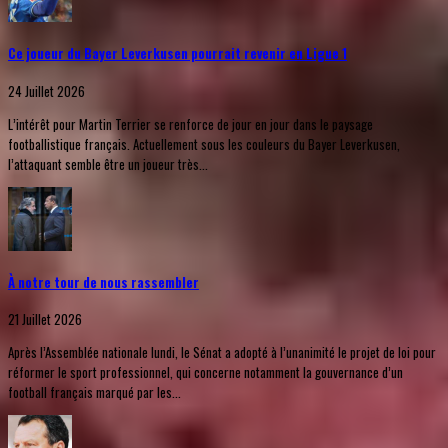
Ce joueur du Bayer Leverkusen pourrait revenir en Ligue 1
24 Juillet 2026
L’intérêt pour Martin Terrier se renforce de jour en jour dans le paysage
footballistique français. Actuellement sous les couleurs du Bayer Leverkusen,
l’attaquant semble être un joueur très...
À notre tour de nous rassembler
21 Juillet 2026
Après l’Assemblée nationale lundi, le Sénat a adopté à l’unanimité le projet de loi pour
réformer le sport professionnel, qui concerne notamment la gouvernance d’un
football français marqué par les...