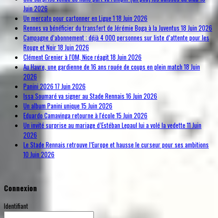
Juin 2026
Un mercato pour cartonner en Ligue 1
18 Juin 2026
Rennes va bénéficier du transfert de Jérémie Boga à la Juventus
18 Juin 2026
Campagne d’abonnement : déjà 4 000 personnes sur liste d’attente pour les
Rouge et Noir
18 Juin 2026
Clément Grenier à l'OM, Nice réagit
18 Juin 2026
Au Havre, une gardienne de 16 ans rouée de coups en plein match
18 Juin
2026
Panini 2026
17 Juin 2026
Issa Soumaré va signer au Stade Rennais
16 Juin 2026
Un album Panini unique
15 Juin 2026
Eduardo Camavinga retourne à l'école
15 Juin 2026
Un invité surprise au mariage d’Estéban Lepaul lui a volé la vedette
11 Juin
2026
Le Stade Rennais retrouve l’Europe et hausse le curseur pour ses ambitions
10 Juin 2026
Connexion
Identifiant