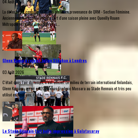
04 Août 2026
La défenseure centrale de 21 ans arrive en provenance de QRM - Section Féminine.
Anciennement lensoise, Doreen sort d'une saison pleine avec Quevilly Rouen
Métropole et rejoint donc les rangs...
Glenn Kamara rejoint Julien Stéphan à Londres
03 Août 2026
C’était dans l’air du temps, c’est officiel. Le milieu de terrain international finlandais,
Glenn Kamara, arrivé en 2024 sous Frederic Massara au Stade Rennais et très peu
utilisé en deux ans, faute...
Le Stade Rennais fait belle impression à Galatasaray