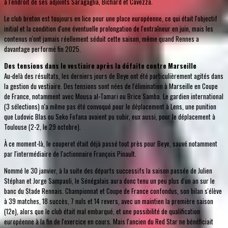
à l'endroit de ses adjoints Saragaglia, Bichard et Cavezza.
Le club breton est toujours en lice pour une place européenne, ce qui était l'objectif
initial et la condition d'une éventuelle prolongation de l'entraîneur en juin, mais les
contenus n'ont jamais réellement séduit cette saison, même quand Rennes a
davantage performé fin 2025.
Des tensions dans le vestiaire après la défaite contre Marseille
Au-delà des résultats, les derniers jours de Beye ont été particulièrement agités dans
la gestion du vestiaire. Des tensions sont nées de l'élimination à Marseille en Coupe
de France, notamment avec Mousa al-Tamari ou Brice Samba. Le gardien international
(3 sélections) n'a même pas été convoqué pour le déplacement à Lens, une punition
que Ludovic Blas ou Seko Fofana avaient pu subir, eux aussi, pour le déplacement à
Toulouse (2-2, le 29 octobre).
À ce moment-là, le couperet était déjà passé tout près pour Beye, sauvé notamment
par l'intermédiaire de l'actionnaire François Pinault.
Nommé le 30 janvier, à la suite des départs successifs la saison passée de Julien
Stéphan et Jorge Sampaoli, le Sénégalais aura donc tenu un peu plus d'un an sur le
banc du Stade Rennais. Championnat et Coupe de France confondus, son bilan s'élève
à 39 matches, 18 succès, 7 nuls et 14 revers, avec un maintien la première saison
(12e), alors que le club était mal embarqué, et une possibilité de qualification
européenne à la fin de l'exercice en cours. Mais l'ancien du Red Star ne bénéficiait