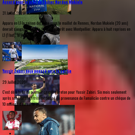
Accord pour le prêt de l'ailier Nordan Mukiele
31 Juillet 2026
Apparu en L1 la saison dernière sous le maillot de Rennes, Nordan Mukiele (20 ans)
devrait s'engager sous la forme d'un prêt avec Montpellier. Apparu à huit reprises en
L1 (1 but), le jeune ailier...
Yassir Zabiri déjà poussé vers la sortie
29 Juillet 2026
C'est déjà la fin du premier chapitre breton pour Yassir Zabiri. Six mois seulement
après son transfert très médiatisé en provenance de Famalicão contre un chèque de
10 millions d'euros, le jeune...