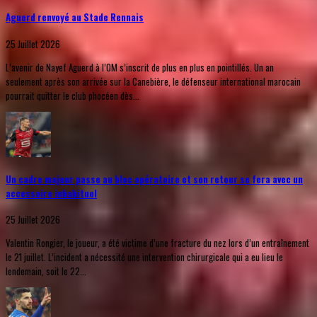
Aguerd renvoyé au Stade Rennais
25 Juillet 2026
L’avenir de Nayef Aguerd à l’OM s’inscrit de plus en plus en pointillés. Un an
seulement après son arrivée sur la Canebière, le défenseur international marocain
pourrait quitter le club phocéen dès...
Un cadre majeur passe au bloc opératoire et son retour se fera avec un
accessoire inhabituel
25 Juillet 2026
Valentin Rongier, le joueur, a été victime d’une fracture du nez lors d’un entraînement
le 21 juillet. L’incident a nécessité une intervention chirurgicale qui a eu lieu le
lendemain, soit le 22...