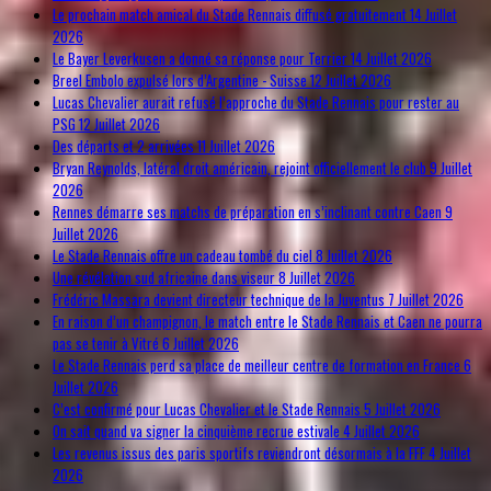
Le prochain match amical du Stade Rennais diffusé gratuitement
14 Juillet
2026
Le Bayer Leverkusen a donné sa réponse pour Terrier
14 Juillet 2026
Breel Embolo expulsé lors d’Argentine - Suisse
12 Juillet 2026
Lucas Chevalier aurait refusé l’approche du Stade Rennais pour rester au
PSG
12 Juillet 2026
Des départs et 2 arrivées
11 Juillet 2026
Bryan Reynolds, latéral droit américain, rejoint officiellement le club
9 Juillet
2026
Rennes démarre ses matchs de préparation en s’inclinant contre Caen
9
Juillet 2026
Le Stade Rennais offre un cadeau tombé du ciel
8 Juillet 2026
Une révélation sud africaine dans viseur
8 Juillet 2026
Frédéric Massara devient directeur technique de la Juventus
7 Juillet 2026
En raison d’un champignon, le match entre le Stade Rennais et Caen ne pourra
pas se tenir à Vitré
6 Juillet 2026
Le Stade Rennais perd sa place de meilleur centre de formation en France
6
Juillet 2026
C’est confirmé pour Lucas Chevalier et le Stade Rennais
5 Juillet 2026
On sait quand va signer la cinquième recrue estivale
4 Juillet 2026
Les revenus issus des paris sportifs reviendront désormais à la FFF
4 Juillet
2026