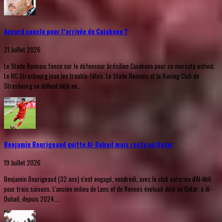
Accord conclu pour l’arrivée de Cuiabano ?
21 Juillet 2026
Le Stade Rennais fonce sur le défenseur brésilien Cuiabano pour ce mercato estival.
Le RC Strasbourg joue les trouble-fêtes. Le Stade Rennais et le Racing Club de
Strasbourg se défient déjà en...
Benjamin Bourigeaud quitte Al-Duhail mais reste au Qatar
19 Juillet 2026
Benjamin Bourigeaud (32 ans) s'est engagé, vendredi, avec le club qatarien d'Al-Ahli
pour trois saisons. L'ancien milieu de Lens et de Rennes évoluait déjà au Qatar, à Al-
Duhail, depuis 2024....