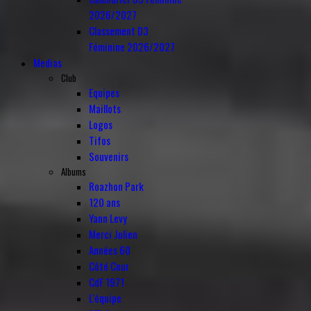
2026/2027
Classement D3
Féminine 2026/2027
Medias
Club
Equipes
Maillots
Logos
Tifos
Souvenirs
Albums
Roazhon Park
120 ans
Yann Levy
Merci Julien
Années 60
Côté Cour
CdF 1971
L'équipe