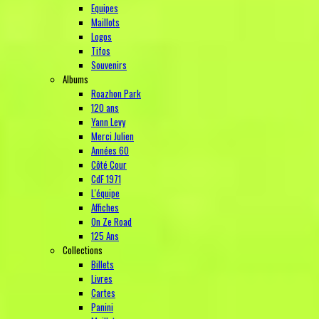
Equipes
Maillots
Logos
Tifos
Souvenirs
Albums
Roazhon Park
120 ans
Yann Levy
Merci Julien
Années 60
Côté Cour
CdF 1971
L'équipe
Affiches
On Ze Road
125 Ans
Collections
Billets
Livres
Cartes
Panini