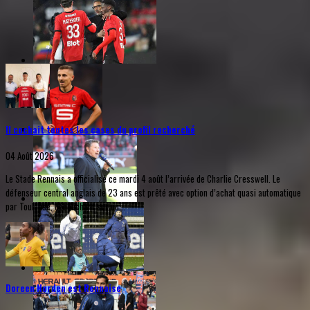
Il cochait toutes les cases du profil recherché
04 Août 2026
Le Stade Rennais a officialisé ce mardi 4 août l’arrivée de Charlie Cresswell. Le
défenseur central anglais de 23 ans est prêté avec option d’achat quasi automatique
par Toulouse, débouchant sur un...
Doreen Norden est Rennaise