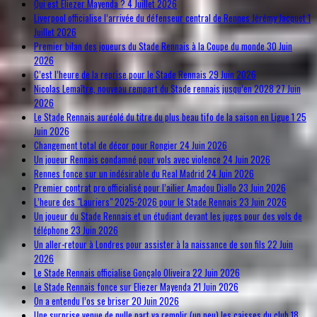
Qui est Eliezer Mayenda ?
4 Juillet 2026
Liverpool officialise l’arrivée du défenseur central de Rennes Jérémy Jacquet
1
Juillet 2026
Premier bilan des joueurs du Stade Rennais à la Coupe du monde
30 Juin
2026
C’est l’heure de la reprise pour le Stade Rennais
29 Juin 2026
Nicolas Lemaître, nouveau rempart du Stade rennais jusqu’en 2028
27 Juin
2026
Le Stade Rennais auréolé du titre du plus beau tifo de la saison en Ligue 1
25
Juin 2026
Changement total de décor pour Rongier
24 Juin 2026
Un joueur Rennais condamné pour vols avec violence
24 Juin 2026
Rennes fonce sur un indésirable du Real Madrid
24 Juin 2026
Premier contrat pro officialisé pour l’ailier Amadou Diallo
23 Juin 2026
L’heure des "Lauriers" 2025-2026 pour le Stade Rennais
23 Juin 2026
Un joueur du Stade Rennais et un étudiant devant les juges pour des vols de
téléphone
23 Juin 2026
Un aller-retour à Londres pour assister à la naissance de son fils
22 Juin
2026
Le Stade Rennais officialise Gonçalo Oliveira
22 Juin 2026
Le Stade Rennais fonce sur Eliezer Mayenda
21 Juin 2026
On a entendu l’os se briser
20 Juin 2026
Une surprise venue de nulle part va remplir (un peu) les caisses du club
18