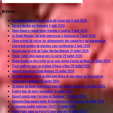
© Free
Joomla! 3 Modules
- by
VinaGecko.com
Articles
Il cochait toutes les cases du profil recherché
4 Août 2026
Doreen Norden est Rennaise
4 Août 2026
Glenn Kamara rejoint Julien Stéphan à Londres
3 Août 2026
Le Stade Rennais fait belle impression à Galatasaray
3 Août 2026
Côme prévoit de retirer les abonnements des supporters qui manquent un
trop grand nombre de matches sans justification
2 Août 2026
Accord pour le prêt de l'ailier Nordan Mukiele
31 Juillet 2026
Yassir Zabiri déjà poussé vers la sortie
29 Juillet 2026
Rayan Bamba va être prêté un an sans option d'achat au Mans
28 Juillet 2026
C’est confirmé pour ce protégé d’Haise à Nice
28 Juillet 2026
Aguerd renvoyé au Stade Rennais
25 Juillet 2026
Un cadre majeur passe au bloc opératoire et son retour se fera avec un
accessoire inhabituel
25 Juillet 2026
Ce joueur du Bayer Leverkusen pourrait revenir en Ligue 1
24 Juillet 2026
À notre tour de nous rassembler
21 Juillet 2026
Accord conclu pour l’arrivée de Cuiabano ?
21 Juillet 2026
Benjamin Bourigeaud quitte Al-Duhail mais reste au Qatar
19 Juillet 2026
Le nouveau maillot extérieur 26/27
17 Juillet 2026
Pablo Pagis signe au Paris FC pour cinq ans
15 Juillet 2026