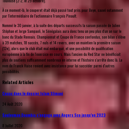
Toulouse (2-2, le 29 octobre).
À ce moment-là, le couperet était déjà passé tout près pour Beye, sauvé notamment
par l'intermédiaire de l'actionnaire François Pinault.
Nommé le 30 janvier, à la suite des départs successifs la saison passée de Julien
Stéphan et Jorge Sampaoli, le Sénégalais aura donc tenu un peu plus d'un an sur le
banc du Stade Rennais. Championnat et Coupe de France confondus, son bilan s'élève
à 39 matches, 18 succès, 7 nuls et 14 revers, avec un maintien la première saison
(12e), alors que le club était mal embarqué, et une possibilité de qualification
européenne à la fin de l'exercice en cours. Mais l'ancien du Red Star ne bénéficiait
plus de soutiens suffisamment nombreux en interne et l'histoire s'arrête donc là. Le
nom de Franck Haise revient avec insistance pour lui succéder parmi d'autres
possibilités.
Related Articles
Couac dans le dossier Islam Slimani
24 Août 2020
Souleyman Doumbia s’engage avec Angers Sco jusqu’en 2023
8 Juillet 2020