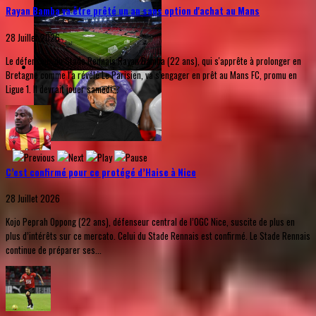
Rayan Bamba va être prêté un an sans option d'achat au Mans
28 Juillet 2026
Le défenseur du Stade Rennais Rayan Bamba (22 ans), qui s'apprête à prolonger en
Bretagne comme l'a révélé Le Parisien, va s'engager en prêt au Mans FC, promu en
Ligue 1. Il devrait jouer samedi...
C’est confirmé pour ce protégé d’Haise à Nice
28 Juillet 2026
Kojo Peprah Oppong (22 ans), défenseur central de l’OGC Nice, suscite de plus en
plus d’intérêts sur ce mercato. Celui du Stade Rennais est confirmé. Le Stade Rennais
continue de préparer ses...