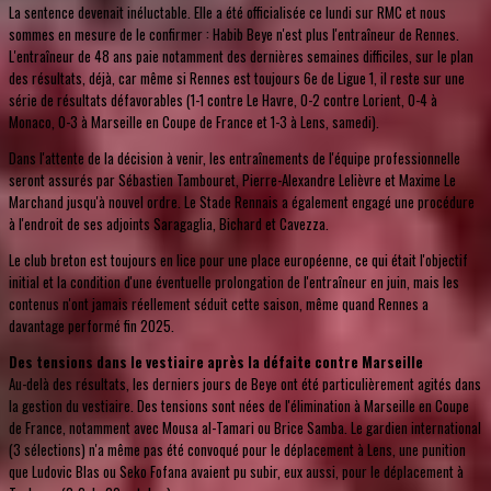
La sentence devenait inéluctable. Elle a été officialisée ce lundi sur RMC et nous
sommes en mesure de le confirmer : Habib Beye n'est plus l'entraîneur de Rennes.
L'entraîneur de 48 ans paie notamment des dernières semaines difficiles, sur le plan
des résultats, déjà, car même si Rennes est toujours 6e de Ligue 1, il reste sur une
série de résultats défavorables (1-1 contre Le Havre, 0-2 contre Lorient, 0-4 à
Monaco, 0-3 à Marseille en Coupe de France et 1-3 à Lens, samedi).
Dans l'attente de la décision à venir, les entraînements de l'équipe professionnelle
seront assurés par Sébastien Tambouret, Pierre-Alexandre Lelièvre et Maxime Le
Marchand jusqu'à nouvel ordre. Le Stade Rennais a également engagé une procédure
à l'endroit de ses adjoints Saragaglia, Bichard et Cavezza.
Le club breton est toujours en lice pour une place européenne, ce qui était l'objectif
initial et la condition d'une éventuelle prolongation de l'entraîneur en juin, mais les
contenus n'ont jamais réellement séduit cette saison, même quand Rennes a
davantage performé fin 2025.
Des tensions dans le vestiaire après la défaite contre Marseille
Au-delà des résultats, les derniers jours de Beye ont été particulièrement agités dans
la gestion du vestiaire. Des tensions sont nées de l'élimination à Marseille en Coupe
de France, notamment avec Mousa al-Tamari ou Brice Samba. Le gardien international
(3 sélections) n'a même pas été convoqué pour le déplacement à Lens, une punition
que Ludovic Blas ou Seko Fofana avaient pu subir, eux aussi, pour le déplacement à