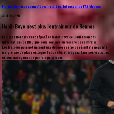
Florian Maurice reconnaît avoir ciblé un défenseur de l’AS Monaco
3 Juillet 2020
Habib Beye n'est plus l'entraîneur de Rennes
Le Stade Rennais s'est séparé de Habib Beye ce lundi selon des
informations de RMC que nous sommes en mesure de confirmer.
L'entraîneur paie notamment une dernière série de résultats négatifs,
malgré une 6e place en Ligue 1 et un climat orageux dans son vestiaire,
où son management a parfois pu crisper.