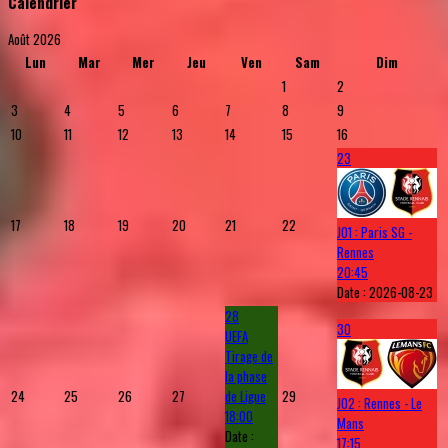
Calendrier
Août 2026
Lun
Mar
Mer
Jeu
Ven
Sam
Dim
1
2
3
4
5
6
7
8
9
10
11
12
13
14
15
16
23
17
18
19
20
21
22
J01 : Paris SG -
Rennes
20:45
Date :
2026-08-23
28
30
UEFA
Tirage de
la phase
24
25
26
27
de Ligue
29
J02 : Rennes - Le
18:00
Mans
Date :
17:15