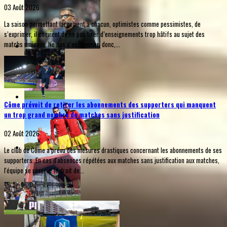
03 Août 2026
La saison permettant largement à chacun, optimistes comme pessimistes, de
s’exprimer, il convient de ne pas tirer d’enseignements trop hâtifs au sujet des
matchs amicaux. Ne pas s’enflammer, donc,...
Côme prévoit de retirer les abonnements des supporters qui manquent
un trop grand nombre de matches sans justification
02 Août 2026
Le club de Côme a prévu des mesures drastiques concernant les abonnements de ses
supporters. En cas d'absences répétées aux matches sans justification aux matches,
l'équipe se réserve le droit de...