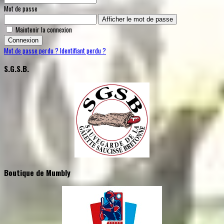
Mot de passe
Afficher le mot de passe
Maintenir la connexion
Connexion
Mot de passe perdu ?
Identifiant perdu ?
S.G.S.B.
Boutique de Mumbly