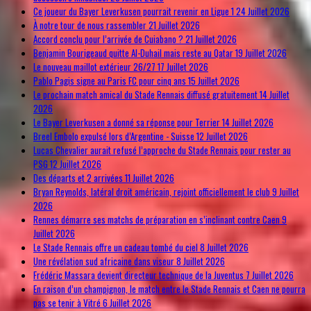
Ce joueur du Bayer Leverkusen pourrait revenir en Ligue 1
24 Juillet 2026
À notre tour de nous rassembler
21 Juillet 2026
Accord conclu pour l’arrivée de Cuiabano ?
21 Juillet 2026
Benjamin Bourigeaud quitte Al-Duhail mais reste au Qatar
19 Juillet 2026
Le nouveau maillot extérieur 26/27
17 Juillet 2026
Pablo Pagis signe au Paris FC pour cinq ans
15 Juillet 2026
Le prochain match amical du Stade Rennais diffusé gratuitement
14 Juillet
2026
Le Bayer Leverkusen a donné sa réponse pour Terrier
14 Juillet 2026
Breel Embolo expulsé lors d’Argentine - Suisse
12 Juillet 2026
Lucas Chevalier aurait refusé l’approche du Stade Rennais pour rester au
PSG
12 Juillet 2026
Des départs et 2 arrivées
11 Juillet 2026
Bryan Reynolds, latéral droit américain, rejoint officiellement le club
9 Juillet
2026
Rennes démarre ses matchs de préparation en s’inclinant contre Caen
9
Juillet 2026
Le Stade Rennais offre un cadeau tombé du ciel
8 Juillet 2026
Une révélation sud africaine dans viseur
8 Juillet 2026
Frédéric Massara devient directeur technique de la Juventus
7 Juillet 2026
En raison d’un champignon, le match entre le Stade Rennais et Caen ne pourra
pas se tenir à Vitré
6 Juillet 2026