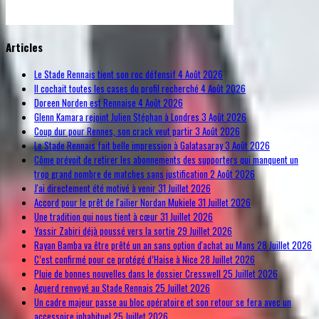
© Free
Joomla! 3 Modules
- by
VinaGecko.com
Articles
Le Stade Rennais tient son roc défensif
4 Août 2026
Il cochait toutes les cases du profil recherché
4 Août 2026
Doreen Norden est Rennaise
4 Août 2026
Glenn Kamara rejoint Julien Stéphan à Londres
3 Août 2026
Coup dur pour Rennes, son crack veut partir
3 Août 2026
Le Stade Rennais fait belle impression à Galatasaray
3 Août 2026
Côme prévoit de retirer les abonnements des supporters qui manquent un
trop grand nombre de matches sans justification
2 Août 2026
J'ai directement été motivé à venir
31 Juillet 2026
Accord pour le prêt de l'ailier Nordan Mukiele
31 Juillet 2026
Une tradition qui nous tient à cœur
31 Juillet 2026
Yassir Zabiri déjà poussé vers la sortie
29 Juillet 2026
Rayan Bamba va être prêté un an sans option d'achat au Mans
28 Juillet 2026
C’est confirmé pour ce protégé d’Haise à Nice
28 Juillet 2026
Pluie de bonnes nouvelles dans le dossier Cresswell
25 Juillet 2026
Aguerd renvoyé au Stade Rennais
25 Juillet 2026
Un cadre majeur passe au bloc opératoire et son retour se fera avec un
accessoire inhabituel
25 Juillet 2026