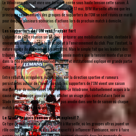
Le Vélodrome pourrait vivre une dernière soirée sous haute tension cette saison. À
l’approche de la réception du Stade Rennais le 17 mai, BFM Marseille affirme que les
principaux représentants des groupes de supporters de l’OM se sont réunis ce mardi
pour évoquer plusieurs scénarios d’actions lors du prochain match à domicile.
Les supporters de l’OM vont frapper fort
L’objectif de cette réunion serait clair : préparer une mobilisation visible, destinée à
envoyer un message fort à la direction et à l’environnement du club. Pour l’instant, la
nature exacte de cette action n’a pas filtré. Mais le simple fait que les leaders des
tribunes envisagent une initiative coordonnée montre que la tension monte d’un cran
dans la cité phocéenne. Le contexte sportif et institutionnel explique en grande partie
cette agitation.
Entre résultats irréguliers, incertitudes sur la direction sportive et rumeurs
persistantes autour de l’avenir du club, les supporters de l’OM vivent une saison
marquée par de nombreuses frustrations. Le Vélodrome, habituellement acquis à la
cause de son équipe, pourrait donc afficher un visage plus contestataire face au
Stade Rennais. Un signal qui ne serait pas anodin dans une fin de saison où chaque
match à domicile reste crucial.
Le Stade Rennais sous un climat explosif ?
Ce type de mobilisation n’est pas inédit à Marseille, où les groupes ultras jouent un
rôle central dans la vie du club. Leur capacité à influencer l’ambiance, voire à faire
passer des messages forts, est régulièrement observée dans les moments de