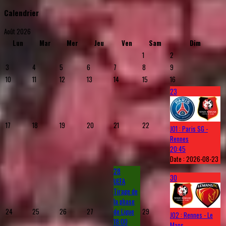
Calendrier
Août 2026
Lun
Mar
Mer
Jeu
Ven
Sam
Dim
1
2
3
4
5
6
7
8
9
10
11
12
13
14
15
16
23
17
18
19
20
21
22
J01 : Paris SG -
Rennes
20:45
Date :
2026-08-23
28
30
UEFA
Tirage de
la phase
24
25
26
27
de Ligue
29
J02 : Rennes - Le
18:00
Mans