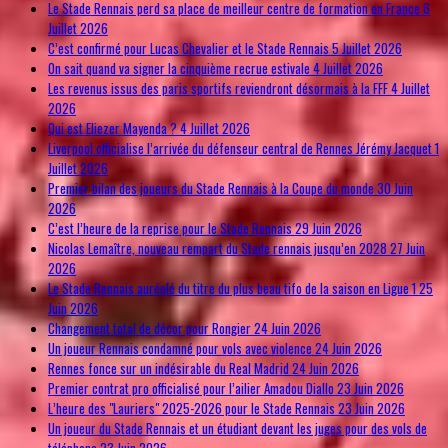
Le Stade Rennais perd sa place de meilleur centre de formation en France
6
Juillet 2026
C’est confirmé pour Lucas Chevalier et le Stade Rennais
5 Juillet 2026
On sait quand va signer la cinquième recrue estivale
4 Juillet 2026
Les revenus issus des paris sportifs reviendront désormais à la FFF
4 Juillet
2026
Qui est Eliezer Mayenda ?
4 Juillet 2026
Liverpool officialise l’arrivée du défenseur central de Rennes Jérémy Jacquet
1
Juillet 2026
Premier bilan des joueurs du Stade Rennais à la Coupe du monde
30 Juin
2026
C’est l’heure de la reprise pour le Stade Rennais
29 Juin 2026
Nicolas Lemaître, nouveau rempart du Stade rennais jusqu’en 2028
27 Juin
2026
Le Stade Rennais auréolé du titre du plus beau tifo de la saison en Ligue 1
25
Juin 2026
Changement total de décor pour Rongier
24 Juin 2026
Un joueur Rennais condamné pour vols avec violence
24 Juin 2026
Rennes fonce sur un indésirable du Real Madrid
24 Juin 2026
Premier contrat pro officialisé pour l’ailier Amadou Diallo
23 Juin 2026
L’heure des "Lauriers" 2025-2026 pour le Stade Rennais
23 Juin 2026
Un joueur du Stade Rennais et un étudiant devant les juges pour des vols de
téléphone
23 Juin 2026