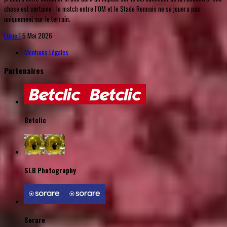
chose est certaine : le match entre l’OM et le Stade Rennais ne se jouera pas
uniquement sur le terrain.
Ligue 1
5 Mai 2026
Mentions Légales
Partenaires
Betclic
SLB Photography
Sorare