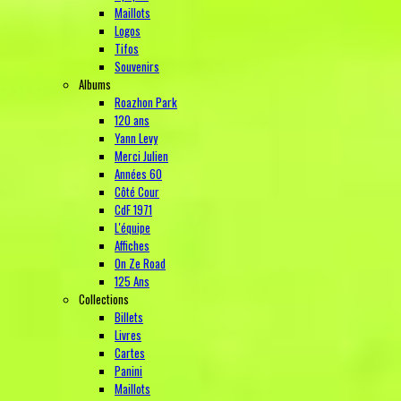
Maillots
Logos
Tifos
Souvenirs
Albums
Roazhon Park
120 ans
Yann Levy
Merci Julien
Années 60
Côté Cour
CdF 1971
L'équipe
Affiches
On Ze Road
125 Ans
Collections
Billets
Livres
Cartes
Panini
Maillots