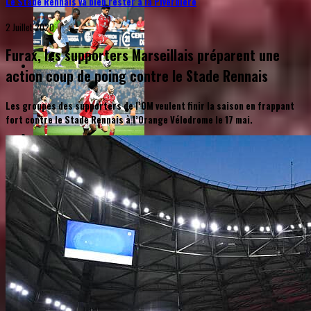
Le Stade Rennais va bien rester à la Piverdière
2 Juillet 2020
Furax, les supporters Marseillais préparent une
action coup de poing contre le Stade Rennais
Les groupes des supporters de l’OM veulent finir la saison en frappant
fort contre le Stade Rennais à l’Orange Vélodrome le 17 mai.