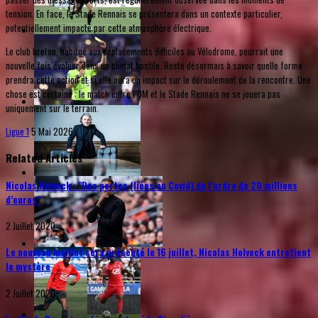
tension. En face, le Stade Rennais se présentera dans un contexte particulier,
potentiellement impacté par cette atmosphère électrique.
Le club breton, habitué aux déplacements difficiles au Vélodrome, pourrait une
nouvelle fois évoluer dans un climat hostile. Reste désormais à savoir quelle forme
prendra cette action et si elle aura un impact sur le déroulement de la rencontre. Une
chose est certaine : le match entre l’OM et le Stade Rennais ne se jouera pas
uniquement sur le terrain.
Ligue 1
5 Mai 2026
Related Articles
Nicolas Holveck : "Des pertes (liées au Covid) de l’ordre de 20 millions
d’euros"
2 Juillet 2020
Le nouveau maillot sera présenté le 16 juillet, Nicolas Holveck entretient
le mystère
2 Juillet 2020