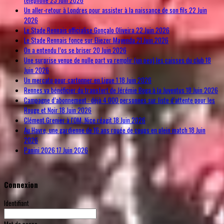
Un aller-retour à Londres pour assister à la naissance de son fils
22 Juin
2026
Le Stade Rennais officialise Gonçalo Oliveira
22 Juin 2026
Le Stade Rennais fonce sur Eliezer Mayenda
21 Juin 2026
On a entendu l’os se briser
20 Juin 2026
Une surprise venue de nulle part va remplir (un peu) les caisses du club
18
Juin 2026
Un mercato pour cartonner en Ligue 1
18 Juin 2026
Rennes va bénéficier du transfert de Jérémie Boga à la Juventus
18 Juin 2026
Campagne d’abonnement : déjà 4 000 personnes sur liste d’attente pour les
Rouge et Noir
18 Juin 2026
Clément Grenier à l'OM, Nice réagit
18 Juin 2026
Au Havre, une gardienne de 16 ans rouée de coups en plein match
18 Juin
2026
Panini 2026
17 Juin 2026
Connexion
Identifiant