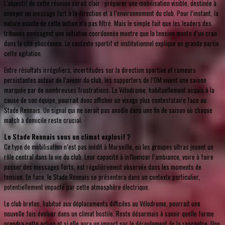
L’objectif de cette réunion serait clair : préparer une mobilisation visible, destinée à
envoyer un message fort à la direction et à l’environnement du club. Pour l’instant, la
nature exacte de cette action n’a pas filtré. Mais le simple fait que les leaders des
tribunes envisagent une initiative coordonnée montre que la tension monte d’un cran
dans la cité phocéenne. Le contexte sportif et institutionnel explique en grande partie
cette agitation.
Entre résultats irréguliers, incertitudes sur la direction sportive et rumeurs
persistantes autour de l’avenir du club, les supporters de l’OM vivent une saison
marquée par de nombreuses frustrations. Le Vélodrome, habituellement acquis à la
cause de son équipe, pourrait donc afficher un visage plus contestataire face au
Stade Rennais. Un signal qui ne serait pas anodin dans une fin de saison où chaque
match à domicile reste crucial.
Le Stade Rennais sous un climat explosif ?
Ce type de mobilisation n’est pas inédit à Marseille, où les groupes ultras jouent un
rôle central dans la vie du club. Leur capacité à influencer l’ambiance, voire à faire
passer des messages forts, est régulièrement observée dans les moments de
tension. En face, le Stade Rennais se présentera dans un contexte particulier,
potentiellement impacté par cette atmosphère électrique.
Le club breton, habitué aux déplacements difficiles au Vélodrome, pourrait une
nouvelle fois évoluer dans un climat hostile. Reste désormais à savoir quelle forme
prendra cette action et si elle aura un impact sur le déroulement de la rencontre. Une