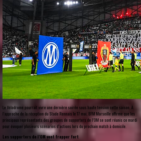
Le Vélodrome pourrait vivre une dernière soirée sous haute tension cette saison. À
l’approche de la réception du Stade Rennais le 17 mai, BFM Marseille affirme que les
principaux représentants des groupes de supporters de l’OM se sont réunis ce mardi
pour évoquer plusieurs scénarios d’actions lors du prochain match à domicile.
Les supporters de l’OM vont frapper fort