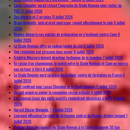
Lucas Chevalier aurait refusé l’approche du Stade Rennais pour rester au
PSG
12 Juillet 2026
Des départs et 2 arrivées
11 Juillet 2026
Bryan Reynolds, latéral droit américain, rejoint officiellement le club
9 Juillet
2026
Rennes démarre ses matchs de préparation en s’inclinant contre Caen
9
Juillet 2026
Le Stade Rennais offre un cadeau tombé du ciel
8 Juillet 2026
Une révélation sud africaine dans viseur
8 Juillet 2026
Frédéric Massara devient directeur technique de la Juventus
7 Juillet 2026
En raison d’un champignon, le match entre le Stade Rennais et Caen ne pourra
pas se tenir à Vitré
6 Juillet 2026
Le Stade Rennais perd sa place de meilleur centre de formation en France
6
Juillet 2026
C’est confirmé pour Lucas Chevalier et le Stade Rennais
5 Juillet 2026
On sait quand va signer la cinquième recrue estivale
4 Juillet 2026
Les revenus issus des paris sportifs reviendront désormais à la FFF
4 Juillet
2026
Qui est Eliezer Mayenda ?
4 Juillet 2026
Liverpool officialise l’arrivée du défenseur central de Rennes Jérémy Jacquet
1
Juillet 2026
Premier bilan des joueurs du Stade Rennais à la Coupe du monde
30 Juin