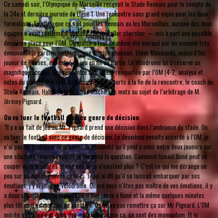
Ce samedi soir, l’Olympique de Marseille recevait le Stade Rennais pour le compte de
la 34e et dernière journée de Ligue 1. Une rencontre sans grand enjeu pour les deux
formations. En effet, que ce soit pour les Rennais ou les Marseillais, aucune des deux
équipes n’avait réellement quelque chose à aller chercher — mis à part une possible
deuxième place pour l’OM. Ce match a tout de même été marqué par un moment très
émouvant : le gardien emblématique du club phocéen, Steve Mandanda, aujourd’hui
joueur de Rennes, est entré en jeu en fin de partie. Le Vélodrome lui a réservé un
magnifique accueil. Une rencontre finalement remportée par l’OM (4-2, analyse et
notes du match). Présent au micro de beIN Sports à la fin de la rencontre, le coach du
Stade Rennais, Habib Beye, n’a pas mâché ses mots au sujet de l’arbitrage de M.
Jérémy Pignard.
On va tuer le football avec ce genre de décision
"Il y a un fait de jeu où Mr. Pignard prend une décision dans l’ambiance du stade. On
va tuer le football avec ce genre de décision. Le deuxième penalty accordé à l’OM, je
n’ai pas de problème, le premier, la proximité qu’il peut y avoir entre deux joueurs sur
une situation comme celle-ci, je me pose la question. Comment Ismaël Koné peut se
couper deux membres et que ses bras n’existent plus ? C’est ce qui me dérange un
peu sur un match comme celui-ci. Je lui ai dit qu’il se laissait embarquer par ses
émotions, j’y ai joué au Vélodrome. Quand vous n’êtes pas maître de vos émotions, il y
a deux situations. Une juste-là où il met jaune à Koné et la même quelques minutes
plus tôt où il ne met pas de sanction. On ne va pas remettre ça sur Mr Pignard. L’OM
mérite sa victoire et dans des matches comme ça, ce sont des momentum. Et le