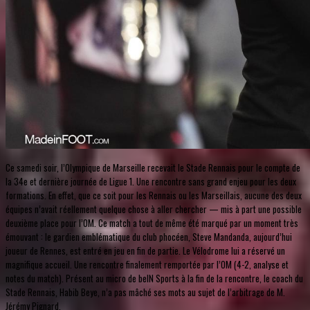
Ce samedi soir, l’Olympique de Marseille recevait le Stade Rennais pour le compte de
la 34e et dernière journée de Ligue 1. Une rencontre sans grand enjeu pour les deux
formations. En effet, que ce soit pour les Rennais ou les Marseillais, aucune des deux
équipes n’avait réellement quelque chose à aller chercher — mis à part une possible
deuxième place pour l’OM. Ce match a tout de même été marqué par un moment très
émouvant : le gardien emblématique du club phocéen, Steve Mandanda, aujourd’hui
joueur de Rennes, est entré en jeu en fin de partie. Le Vélodrome lui a réservé un
magnifique accueil. Une rencontre finalement remportée par l’OM (4-2, analyse et
notes du match). Présent au micro de beIN Sports à la fin de la rencontre, le coach du
Stade Rennais, Habib Beye, n’a pas mâché ses mots au sujet de l’arbitrage de M.
Jérémy Pignard.