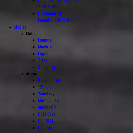
2026/2027
Classement D3
Féminine 2026/2027
Medias
Club
Equipes
Maillots
Logos
Tifos
Souvenirs
Albums
Roazhon Park
120 ans
Yann Levy
Merci Julien
Années 60
Côté Cour
CdF 1971
L'équipe