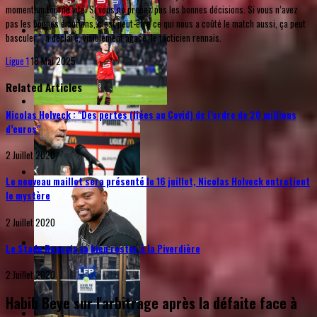
momentum tourne vite. Si vous ne prenez pas les bonnes décisions. Si vous n’avez
pas les bonnes émotions, c’est peut-être ce qui nous a coûté le match aussi, ça peut
basculer.", a déclaré, visiblement agacé, le tacticien rennais.
Ligue 1
18 Mai 2025
Related Articles
Nicolas Holveck : "Des pertes (liées au Covid) de l’ordre de 20 millions
d’euros"
2 Juillet 2020
Le nouveau maillot sera présenté le 16 juillet, Nicolas Holveck entretient
le mystère
2 Juillet 2020
Le Stade Rennais va bien rester à la Piverdière
2 Juillet 2020
Habib Beye sur l'arbitrage après la défaite face à