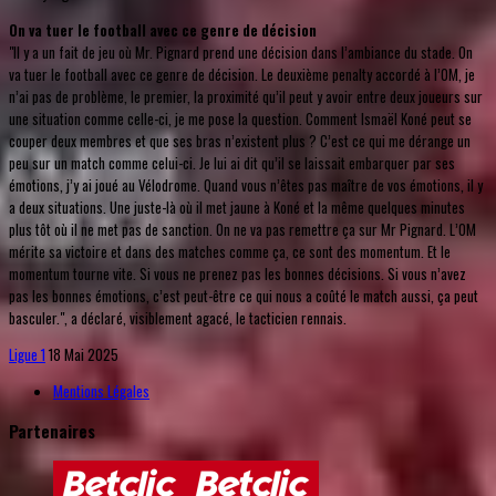
On va tuer le football avec ce genre de décision
"Il y a un fait de jeu où Mr. Pignard prend une décision dans l’ambiance du stade. On
va tuer le football avec ce genre de décision. Le deuxième penalty accordé à l’OM, je
n’ai pas de problème, le premier, la proximité qu’il peut y avoir entre deux joueurs sur
une situation comme celle-ci, je me pose la question. Comment Ismaël Koné peut se
couper deux membres et que ses bras n’existent plus ? C’est ce qui me dérange un
peu sur un match comme celui-ci. Je lui ai dit qu’il se laissait embarquer par ses
émotions, j’y ai joué au Vélodrome. Quand vous n’êtes pas maître de vos émotions, il y
a deux situations. Une juste-là où il met jaune à Koné et la même quelques minutes
plus tôt où il ne met pas de sanction. On ne va pas remettre ça sur Mr Pignard. L’OM
mérite sa victoire et dans des matches comme ça, ce sont des momentum. Et le
momentum tourne vite. Si vous ne prenez pas les bonnes décisions. Si vous n’avez
pas les bonnes émotions, c’est peut-être ce qui nous a coûté le match aussi, ça peut
basculer.", a déclaré, visiblement agacé, le tacticien rennais.
Ligue 1
18 Mai 2025
Mentions Légales
Partenaires