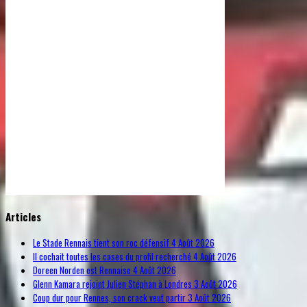
© Free
Joomla! 3 Modules
- by
VinaGecko.com
Articles
Le Stade Rennais tient son roc défensif
4 Août 2026
Il cochait toutes les cases du profil recherché
4 Août 2026
Doreen Norden est Rennaise
4 Août 2026
Glenn Kamara rejoint Julien Stéphan à Londres
3 Août 2026
Coup dur pour Rennes, son crack veut partir
3 Août 2026