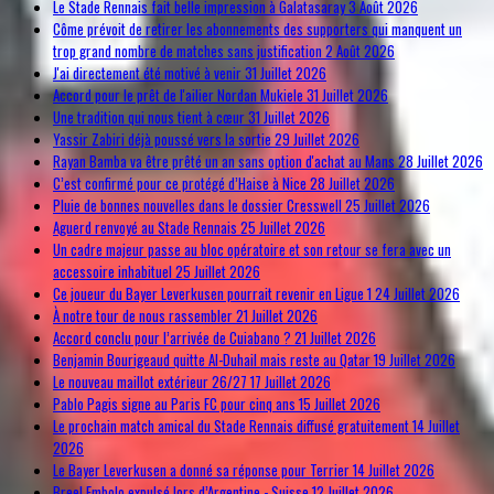
Le Stade Rennais fait belle impression à Galatasaray
3 Août 2026
Côme prévoit de retirer les abonnements des supporters qui manquent un
trop grand nombre de matches sans justification
2 Août 2026
J'ai directement été motivé à venir
31 Juillet 2026
Accord pour le prêt de l'ailier Nordan Mukiele
31 Juillet 2026
Une tradition qui nous tient à cœur
31 Juillet 2026
Yassir Zabiri déjà poussé vers la sortie
29 Juillet 2026
Rayan Bamba va être prêté un an sans option d'achat au Mans
28 Juillet 2026
C’est confirmé pour ce protégé d’Haise à Nice
28 Juillet 2026
Pluie de bonnes nouvelles dans le dossier Cresswell
25 Juillet 2026
Aguerd renvoyé au Stade Rennais
25 Juillet 2026
Un cadre majeur passe au bloc opératoire et son retour se fera avec un
accessoire inhabituel
25 Juillet 2026
Ce joueur du Bayer Leverkusen pourrait revenir en Ligue 1
24 Juillet 2026
À notre tour de nous rassembler
21 Juillet 2026
Accord conclu pour l’arrivée de Cuiabano ?
21 Juillet 2026
Benjamin Bourigeaud quitte Al-Duhail mais reste au Qatar
19 Juillet 2026
Le nouveau maillot extérieur 26/27
17 Juillet 2026
Pablo Pagis signe au Paris FC pour cinq ans
15 Juillet 2026
Le prochain match amical du Stade Rennais diffusé gratuitement
14 Juillet
2026
Le Bayer Leverkusen a donné sa réponse pour Terrier
14 Juillet 2026
Breel Embolo expulsé lors d’Argentine - Suisse
12 Juillet 2026