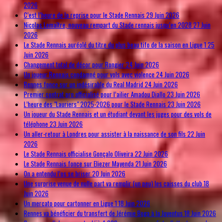
2026
C’est l’heure de la reprise pour le Stade Rennais
29 Juin 2026
Nicolas Lemaître, nouveau rempart du Stade rennais jusqu’en 2028
27 Juin
2026
Le Stade Rennais auréolé du titre du plus beau tifo de la saison en Ligue 1
25
Juin 2026
Changement total de décor pour Rongier
24 Juin 2026
Un joueur Rennais condamné pour vols avec violence
24 Juin 2026
Rennes fonce sur un indésirable du Real Madrid
24 Juin 2026
Premier contrat pro officialisé pour l’ailier Amadou Diallo
23 Juin 2026
L’heure des "Lauriers" 2025-2026 pour le Stade Rennais
23 Juin 2026
Un joueur du Stade Rennais et un étudiant devant les juges pour des vols de
téléphone
23 Juin 2026
Un aller-retour à Londres pour assister à la naissance de son fils
22 Juin
2026
Le Stade Rennais officialise Gonçalo Oliveira
22 Juin 2026
Le Stade Rennais fonce sur Eliezer Mayenda
21 Juin 2026
On a entendu l’os se briser
20 Juin 2026
Une surprise venue de nulle part va remplir (un peu) les caisses du club
18
Juin 2026
Un mercato pour cartonner en Ligue 1
18 Juin 2026
Rennes va bénéficier du transfert de Jérémie Boga à la Juventus
18 Juin 2026