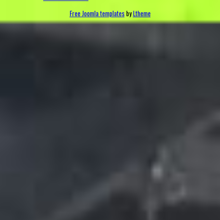
Free Joomla templates
by
Ltheme