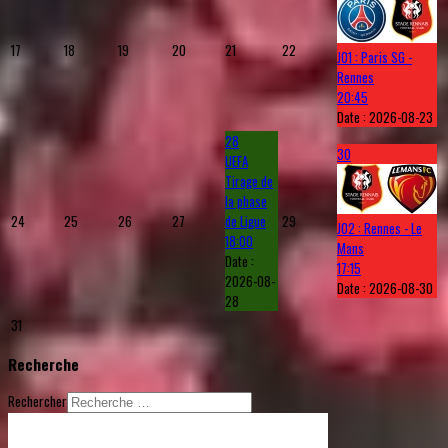
17
18
19
20
21
22
J01 : Paris SG -
Rennes
20:45
Date :
2026-08-23
28
30
UEFA
Tirage de
la phase
24
25
26
27
de Ligue
29
J02 : Rennes - Le
18:00
Mans
Date :
17:15
2026-08-
Date :
2026-08-30
28
31
Recherche
Rechercher