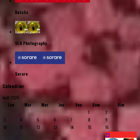
Betclic
SLB Photography
Sorare
Calendrier
Août 2026
Lun
Mar
Mer
Jeu
Ven
Sam
Dim
1
2
3
4
5
6
7
8
9
10
11
12
13
14
15
16
23