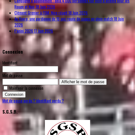
Campagne d’abonnement : déjà 4 000 personnes sur liste d’attente pour les
Rouge et Noir
18 Juin 2026
Clément Grenier à l'OM, Nice réagit
18 Juin 2026
Au Havre, une gardienne de 16 ans rouée de coups en plein match
18 Juin
2026
Panini 2026
17 Juin 2026
Connexion
Identifiant
Mot de passe
Afficher le mot de passe
Maintenir la connexion
Connexion
Mot de passe perdu ?
Identifiant perdu ?
S.G.S.B.