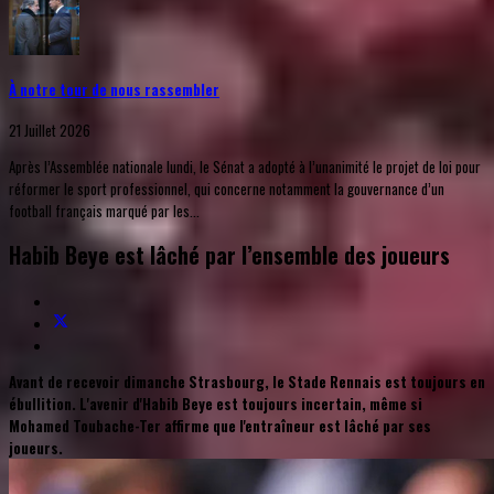
À notre tour de nous rassembler
21 Juillet 2026
Après l’Assemblée nationale lundi, le Sénat a adopté à l’unanimité le projet de loi pour
réformer le sport professionnel, qui concerne notamment la gouvernance d’un
football français marqué par les...
Habib Beye est lâché par l’ensemble des joueurs
Avant de recevoir dimanche Strasbourg, le Stade Rennais est toujours en
ébullition. L'avenir d'Habib Beye est toujours incertain, même si
Mohamed Toubache-Ter affirme que l'entraîneur est lâché par ses
joueurs.