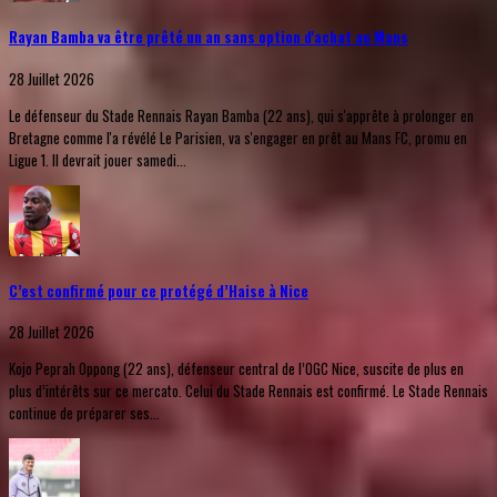
Rayan Bamba va être prêté un an sans option d'achat au Mans
28 Juillet 2026
Le défenseur du Stade Rennais Rayan Bamba (22 ans), qui s'apprête à prolonger en
Bretagne comme l'a révélé Le Parisien, va s'engager en prêt au Mans FC, promu en
Ligue 1. Il devrait jouer samedi...
C’est confirmé pour ce protégé d’Haise à Nice
28 Juillet 2026
Kojo Peprah Oppong (22 ans), défenseur central de l’OGC Nice, suscite de plus en
plus d’intérêts sur ce mercato. Celui du Stade Rennais est confirmé. Le Stade Rennais
continue de préparer ses...