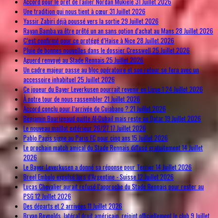
Accord pour le prêt de l'ailier Nordan Mukiele
31 Juillet 2026
Une tradition qui nous tient à cœur
31 Juillet 2026
Yassir Zabiri déjà poussé vers la sortie
29 Juillet 2026
Rayan Bamba va être prêté un an sans option d'achat au Mans
28 Juillet 2026
C’est confirmé pour ce protégé d’Haise à Nice
28 Juillet 2026
Pluie de bonnes nouvelles dans le dossier Cresswell
25 Juillet 2026
Aguerd renvoyé au Stade Rennais
25 Juillet 2026
Un cadre majeur passe au bloc opératoire et son retour se fera avec un
accessoire inhabituel
25 Juillet 2026
Ce joueur du Bayer Leverkusen pourrait revenir en Ligue 1
24 Juillet 2026
À notre tour de nous rassembler
21 Juillet 2026
Accord conclu pour l’arrivée de Cuiabano ?
21 Juillet 2026
Benjamin Bourigeaud quitte Al-Duhail mais reste au Qatar
19 Juillet 2026
Le nouveau maillot extérieur 26/27
17 Juillet 2026
Pablo Pagis signe au Paris FC pour cinq ans
15 Juillet 2026
Le prochain match amical du Stade Rennais diffusé gratuitement
14 Juillet
2026
Le Bayer Leverkusen a donné sa réponse pour Terrier
14 Juillet 2026
Breel Embolo expulsé lors d’Argentine - Suisse
12 Juillet 2026
Lucas Chevalier aurait refusé l’approche du Stade Rennais pour rester au
PSG
12 Juillet 2026
Des départs et 2 arrivées
11 Juillet 2026
Bryan Reynolds, latéral droit américain, rejoint officiellement le club
9 Juillet