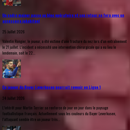
Un cadre majeur passe au bloc opératoire et son retour se fera avec un
accessoire inhabituel
25 Juillet 2026
Valentin Rongier, le joueur, a été victime d’une fracture du nez lors d’un entraînement
le 21 juillet. L’incident a nécessité une intervention chirurgicale qui a eu lieu le
lendemain, soit le 22...
Ce joueur du Bayer Leverkusen pourrait revenir en Ligue 1
24 Juillet 2026
L’intérêt pour Martin Terrier se renforce de jour en jour dans le paysage
footballistique français. Actuellement sous les couleurs du Bayer Leverkusen,
l’attaquant semble être un joueur très...