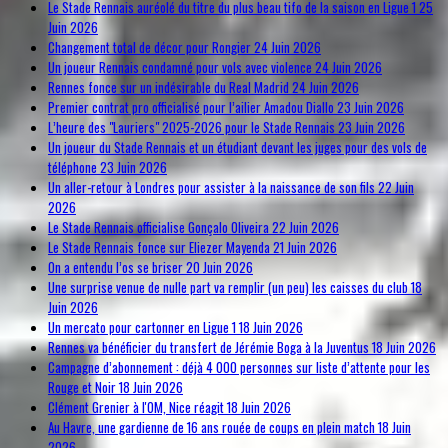
Le Stade Rennais auréolé du titre du plus beau tifo de la saison en Ligue 1
25
Juin 2026
Changement total de décor pour Rongier
24 Juin 2026
Un joueur Rennais condamné pour vols avec violence
24 Juin 2026
Rennes fonce sur un indésirable du Real Madrid
24 Juin 2026
Premier contrat pro officialisé pour l’ailier Amadou Diallo
23 Juin 2026
L’heure des "Lauriers" 2025-2026 pour le Stade Rennais
23 Juin 2026
Un joueur du Stade Rennais et un étudiant devant les juges pour des vols de
téléphone
23 Juin 2026
Un aller-retour à Londres pour assister à la naissance de son fils
22 Juin
2026
Le Stade Rennais officialise Gonçalo Oliveira
22 Juin 2026
Le Stade Rennais fonce sur Eliezer Mayenda
21 Juin 2026
On a entendu l’os se briser
20 Juin 2026
Une surprise venue de nulle part va remplir (un peu) les caisses du club
18
Juin 2026
Un mercato pour cartonner en Ligue 1
18 Juin 2026
Rennes va bénéficier du transfert de Jérémie Boga à la Juventus
18 Juin 2026
Campagne d’abonnement : déjà 4 000 personnes sur liste d’attente pour les
Rouge et Noir
18 Juin 2026
Clément Grenier à l'OM, Nice réagit
18 Juin 2026
Au Havre, une gardienne de 16 ans rouée de coups en plein match
18 Juin
2026