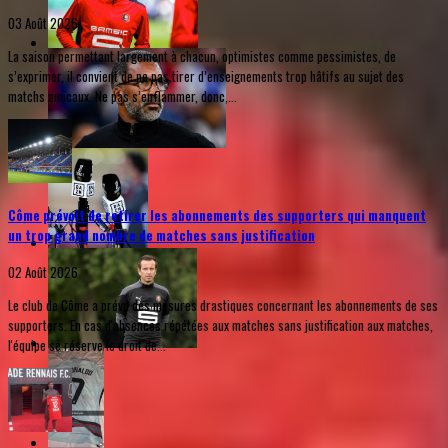
03 Août 2026
La saison permettant largement à chacun, optimistes comme pessimistes, de
s’exprimer, il convient de ne pas tirer d’enseignements trop hâtifs au sujet des
matchs amicaux. Ne pas s’enflammer, donc,...
Côme prévoit de retirer les abonnements des supporters qui manquent
un trop grand nombre de matches sans justification
02 Août 2026
Le club de Côme a prévu des mesures drastiques concernant les abonnements de ses
supporters. En cas d'absences répétées aux matches sans justification aux matches,
l'équipe se réserve le droit de...