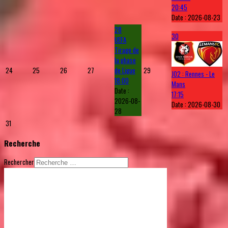
20:45
Date :
2026-08-23
28
30
UEFA
Tirage de
la phase
24
25
26
27
de Ligue
29
J02 : Rennes - Le
18:00
Mans
Date :
17:15
2026-08-
Date :
2026-08-30
28
31
Recherche
Rechercher