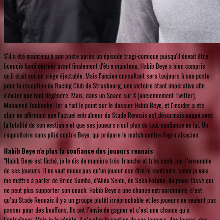
S'il a été maintenu à son poste après un épisode tragi-comique puisqu'il devait être
licencié lundi dernier avant finalement d'être maintenu, Habib Beye a bien compris
qu'il était sur un siège éjectable. Mais l'ancien consultant sera toujours à son poste
pour la réception du Racing Club de Strasbourg, une victoire étant impérative afin
d'éviter que tout dégénère. Mais, dans un Space sur X (anciennement Twitter),
Mohamed Toubache-Ter a fait le point sur le dossier Habib Beye, et l'insider a été
clair en affirmant que l'actuel entraîneur du Stade Rennais est désormais coupé avec
la totalité de son vestiaire et que ses joueurs n'ont plus du tout confiance en lui. Un
réquisitoire sans pitié contre Beye, qui prépare le match contre l'ogre alsacien.
Habib Beye n'a plus la confiance des joueurs rennais
"Habib Beye est lâché, je le dis de manière très franche et très cash, par l’ensemble
de ses joueurs. Il ne vaut mieux pas qu’un joueur ose dire le contraire, sinon je vais
me mettre à parler de Brice Samba, d’Alidu Seidu, de Seko Fofana, du jeune Cissé qui
ne peut plus supporter son coach. Habib Beye a une chance extraordinaire, c’est
qu’au Stade Rennais il y a un groupe plutôt irréprochable et les joueurs ne veulent pas
passer pour des bouffons. Ils ont l’envie de gagner et c’est une chance qu’a
l’entraîneur. Mais je le répète, il n’a plus le soutien de ses joueurs, des jeunes, des