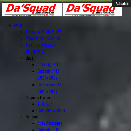
Année
Mois
Année
Mois
Féminines
Actualité
Actualité
Actualité
Actualité
Mercato
Mercato
Mercato
Mercato
Mercato
Mercato
Mercato
Mercato
Mercato
Mercato
Mercato
Anciens
Amical
précédente
précédent
suivante
suivant
Actu
Mercato 2026/2027
Effectif 2024/2025
Matches Amicaux
2026/2027
Ligue 1
Actu Ligue 1
Calendrier L1
2026/2027
Classement L1
2026/2027
Coupe de France
Actu CdF
CdF 2025/2026
National
Actu Amateurs
Calendrier N2