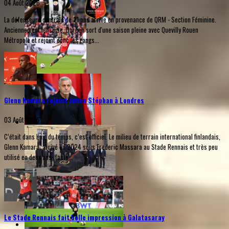
04 Août 2026
La défenseure centrale de 21 ans arrive en provenance de QRM - Section Féminine.
Anciennement lensoise, Doreen sort d'une saison pleine avec Quevilly Rouen
Métropole et rejoint donc les rangs...
Glenn Kamara rejoint Julien Stéphan à Londres
03 Août 2026
C’était dans l’air du temps, c’est officiel. Le milieu de terrain international finlandais,
Glenn Kamara, arrivé en 2024 sous Frederic Massara au Stade Rennais et très peu
utilisé en deux ans, faute...
Le Stade Rennais fait belle impression à Galatasaray