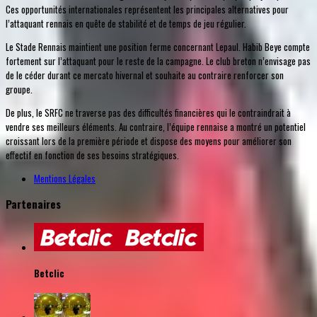
Ces opportunités internationales représentent les principales alternatives pour
l’attaquant rennais en quête de stabilité et de temps de jeu régulier.
Le Stade Rennais maintient une position ferme concernant Lepaul. Habib Beye compte
fortement sur l’attaquant pour le reste de la campagne. Le club breton n’envisage pas
de le céder durant ce mercato hivernal et souhaite au contraire renforcer son
groupe.
De plus, le SRFC ne traverse pas des difficultés financières qui le contraindrait à
vendre ses meilleurs éléments. Au contraire, l’équipe rennaise a montré un potentiel
croissant lors de la première période et dispose des moyens pour améliorer son
effectif en fonction de ses besoins stratégiques.
Mentions Légales
Partenaires
Betclic