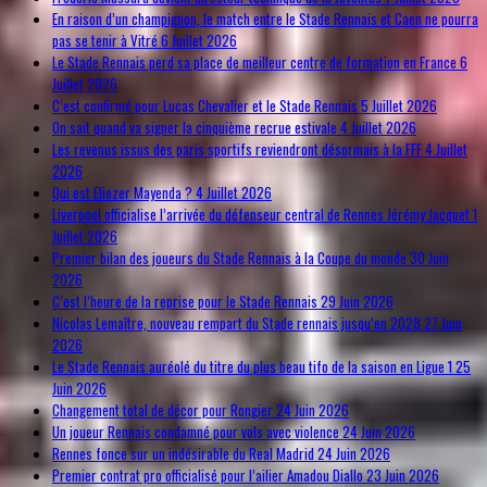
En raison d’un champignon, le match entre le Stade Rennais et Caen ne pourra
pas se tenir à Vitré
6 Juillet 2026
Le Stade Rennais perd sa place de meilleur centre de formation en France
6
Juillet 2026
C’est confirmé pour Lucas Chevalier et le Stade Rennais
5 Juillet 2026
On sait quand va signer la cinquième recrue estivale
4 Juillet 2026
Les revenus issus des paris sportifs reviendront désormais à la FFF
4 Juillet
2026
Qui est Eliezer Mayenda ?
4 Juillet 2026
Liverpool officialise l’arrivée du défenseur central de Rennes Jérémy Jacquet
1
Juillet 2026
Premier bilan des joueurs du Stade Rennais à la Coupe du monde
30 Juin
2026
C’est l’heure de la reprise pour le Stade Rennais
29 Juin 2026
Nicolas Lemaître, nouveau rempart du Stade rennais jusqu’en 2028
27 Juin
2026
Le Stade Rennais auréolé du titre du plus beau tifo de la saison en Ligue 1
25
Juin 2026
Changement total de décor pour Rongier
24 Juin 2026
Un joueur Rennais condamné pour vols avec violence
24 Juin 2026
Rennes fonce sur un indésirable du Real Madrid
24 Juin 2026
Premier contrat pro officialisé pour l’ailier Amadou Diallo
23 Juin 2026