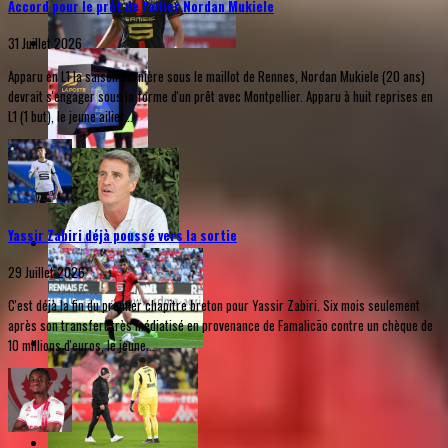
Accord pour le prêt de l'ailier Nordan Mukiele
31 Juillet 2026
Apparu en L1 la saison dernière sous le maillot de Rennes, Nordan Mukiele (20 ans)
devrait s'engager sous la forme d'un prêt avec Montpellier. Apparu à huit reprises en
L1 (1 but), le jeune ailier...
Yassir Zabiri déjà poussé vers la sortie
29 Juillet 2026
C'est déjà la fin du premier chapitre breton pour Yassir Zabiri. Six mois seulement
après son transfert très médiatisé en provenance de Famalicão contre un chèque de
10 millions d'euros, le jeune...