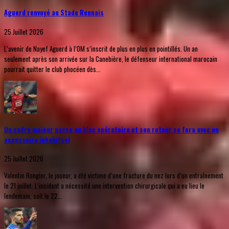
Aguerd renvoyé au Stade Rennais
25 Juillet 2026
L’avenir de Nayef Aguerd à l’OM s’inscrit de plus en plus en pointillés. Un an
seulement après son arrivée sur la Canebière, le défenseur international marocain
pourrait quitter le club phocéen dès...
Un cadre majeur passe au bloc opératoire et son retour se fera avec un
accessoire inhabituel
25 Juillet 2026
Valentin Rongier, le joueur, a été victime d’une fracture du nez lors d’un entraînement
le 21 juillet. L’incident a nécessité une intervention chirurgicale qui a eu lieu le
lendemain, soit le 22...