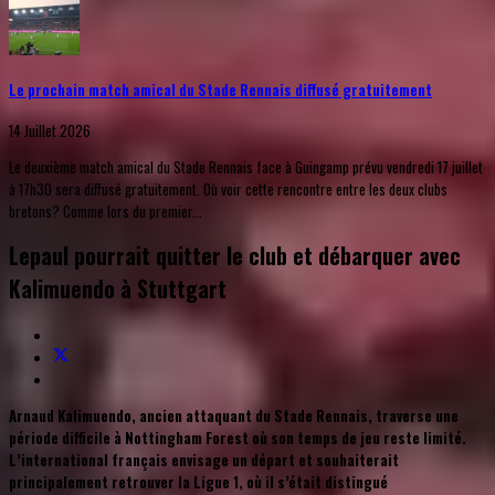
Le prochain match amical du Stade Rennais diffusé gratuitement
14 Juillet 2026
Le deuxième match amical du Stade Rennais face à Guingamp prévu vendredi 17 juillet
à 17h30 sera diffusé gratuitement. Où voir cette rencontre entre les deux clubs
bretons? Comme lors du premier...
Lepaul pourrait quitter le club et débarquer avec
Kalimuendo à Stuttgart
Arnaud Kalimuendo, ancien attaquant du Stade Rennais, traverse une
période difficile à Nottingham Forest où son temps de jeu reste limité.
L’international français envisage un départ et souhaiterait
principalement retrouver la Ligue 1, où il s’était distingué