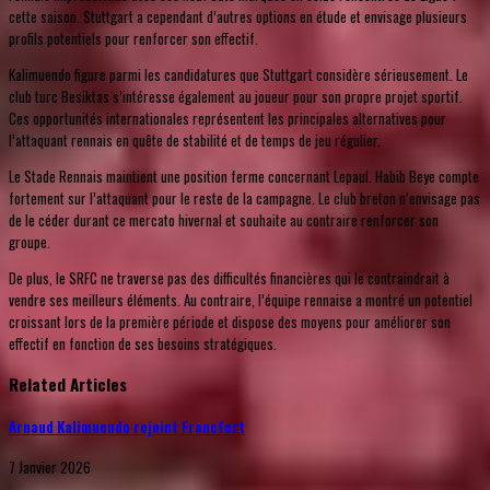
cette saison. Stuttgart a cependant d’autres options en étude et envisage plusieurs
profils potentiels pour renforcer son effectif.
Kalimuendo figure parmi les candidatures que Stuttgart considère sérieusement. Le
club turc Besiktas s’intéresse également au joueur pour son propre projet sportif.
Ces opportunités internationales représentent les principales alternatives pour
l’attaquant rennais en quête de stabilité et de temps de jeu régulier.
Le Stade Rennais maintient une position ferme concernant Lepaul. Habib Beye compte
fortement sur l’attaquant pour le reste de la campagne. Le club breton n’envisage pas
de le céder durant ce mercato hivernal et souhaite au contraire renforcer son
groupe.
De plus, le SRFC ne traverse pas des difficultés financières qui le contraindrait à
vendre ses meilleurs éléments. Au contraire, l’équipe rennaise a montré un potentiel
croissant lors de la première période et dispose des moyens pour améliorer son
effectif en fonction de ses besoins stratégiques.
Related Articles
Arnaud Kalimuendo rejoint Francfort
7 Janvier 2026