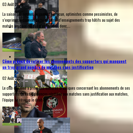
03 Août 2026
La saison permettant largement à chacun, optimistes comme pessimistes, de
s’exprimer, il convient de ne pas tirer d’enseignements trop hâtifs au sujet des
matchs amicaux. Ne pas s’enflammer, donc,...
Côme prévoit de retirer les abonnements des supporters qui manquent
un trop grand nombre de matches sans justification
02 Août 2026
Le club de Côme a prévu des mesures drastiques concernant les abonnements de ses
supporters. En cas d'absences répétées aux matches sans justification aux matches,
l'équipe se réserve le droit de...