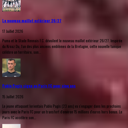
Le nouveau maillot extérieur 26/27
17 Juillet 2026
Puma et le Stade Rennais F.C. dévoilent le nouveau maillot extérieur 26/27. Inspirée
du Kroaz Du, l'un des plus anciens emblèmes de la Bretagne, cette nouvelle tunique
célèbre un territoire, son...
Pablo Pagis signe au Paris FC pour cinq ans
15 Juillet 2026
Le jeune attaquant lorientais Pablo Pagis (23 ans) va s'engager dans les prochains
jours avec le Paris FC pour un transfert d'environ 15 millions d'euros hors bonus. Le
Paris FC accélère son...