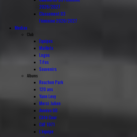
2026/2027
Classement D3
Féminine 2026/2027
Medias
Club
Equipes
Maillots
Logos
Tifos
Souvenirs
Albums
Roazhon Park
120 ans
Yann Levy
Merci Julien
Années 60
Côté Cour
CdF 1971
L'équipe