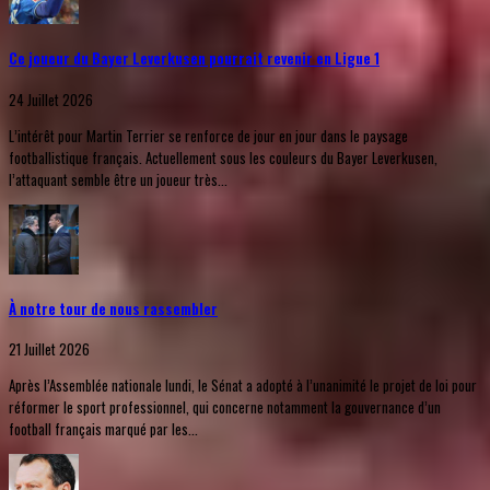
Ce joueur du Bayer Leverkusen pourrait revenir en Ligue 1
24 Juillet 2026
L’intérêt pour Martin Terrier se renforce de jour en jour dans le paysage
footballistique français. Actuellement sous les couleurs du Bayer Leverkusen,
l’attaquant semble être un joueur très...
À notre tour de nous rassembler
21 Juillet 2026
Après l’Assemblée nationale lundi, le Sénat a adopté à l’unanimité le projet de loi pour
réformer le sport professionnel, qui concerne notamment la gouvernance d’un
football français marqué par les...