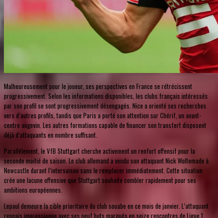
Malheureusement pour le joueur, ses perspectives en France se rétrécissent
progressivement. Selon les informations disponibles, les clubs français intéressés
par son profil se sont progressivement désengagés. Nice a orienté ses recherches
vers d’autres profils, tandis que Paris a porté son attention sur Chérif, un avant-
centre angevin. Les autres formations capable de financer son transfert disposent
déjà d’attaquants en nombre suffisant.
Parallèlement, le VfB Stuttgart cherche activement un renfort offensif pour la
seconde moitié de saison. Le club allemand a vendu son attaquant Nick Woltemade à
Newcastle durant l’intersaison sans le remplacer immédiatement. Cette situation
crée une lacune offensive que Stuttgart souhaite combler rapidement pour ses
ambitions européennes.
Lepaul demeure la cible prioritaire du club souabe en ce mois de janvier. L’attaquant
rennais impressionne avec ses neuf buts marqués en seize rencontres de Ligue 1