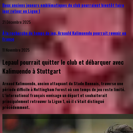
Deux anciens joueurs emblématiques du club pourraient bientôt faire
leur retour en Ligue 1
21 Décembre 2025
À la recherche de temps de jeu, Arnauld Kalimuendo pourrait revenir en
France
11 Novembre 2025
Lepaul pourrait quitter le club et débarquer avec
Kalimuendo à Stuttgart
Arnaud Kalimuendo, ancien attaquant du Stade Rennais, traverse une
période difficile à Nottingham Forest où son temps de jeu reste limité.
L’international français envisage un départ et souhaiterait
principalement retrouver la Ligue 1, où il s’était distingué
précédemment.