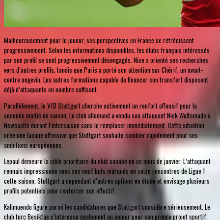
Malheureusement pour le joueur, ses perspectives en France se rétrécissent
progressivement. Selon les informations disponibles, les clubs français intéressés
par son profil se sont progressivement désengagés. Nice a orienté ses recherches
vers d’autres profils, tandis que Paris a porté son attention sur Chérif, un avant-
centre angevin. Les autres formations capable de financer son transfert disposent
déjà d’attaquants en nombre suffisant.
Parallèlement, le VfB Stuttgart cherche activement un renfort offensif pour la
seconde moitié de saison. Le club allemand a vendu son attaquant Nick Woltemade à
Newcastle durant l’intersaison sans le remplacer immédiatement. Cette situation
crée une lacune offensive que Stuttgart souhaite combler rapidement pour ses
ambitions européennes.
Lepaul demeure la cible prioritaire du club souabe en ce mois de janvier. L’attaquant
rennais impressionne avec ses neuf buts marqués en seize rencontres de Ligue 1
cette saison. Stuttgart a cependant d’autres options en étude et envisage plusieurs
profils potentiels pour renforcer son effectif.
Kalimuendo figure parmi les candidatures que Stuttgart considère sérieusement. Le
club turc Besiktas s’intéresse également au joueur pour son propre projet sportif.