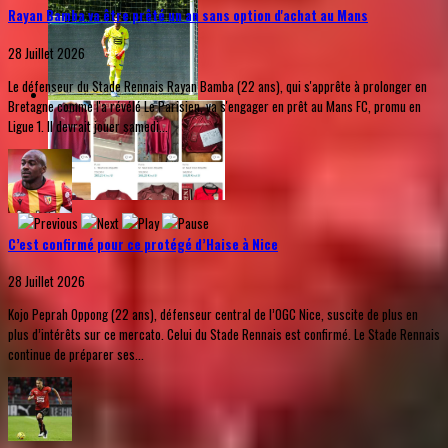
Rayan Bamba va être prêté un an sans option d'achat au Mans
28 Juillet 2026
Le défenseur du Stade Rennais Rayan Bamba (22 ans), qui s'apprête à prolonger en
Bretagne comme l'a révélé Le Parisien, va s'engager en prêt au Mans FC, promu en
Ligue 1. Il devrait jouer samedi...
C’est confirmé pour ce protégé d’Haise à Nice
28 Juillet 2026
Kojo Peprah Oppong (22 ans), défenseur central de l’OGC Nice, suscite de plus en
plus d’intérêts sur ce mercato. Celui du Stade Rennais est confirmé. Le Stade Rennais
continue de préparer ses...