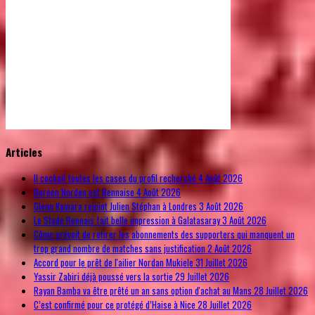
© Free
Joomla! 3 Modules
- by
VinaGecko.com
Articles
Il cochait toutes les cases du profil recherché
4 Août 2026
Doreen Norden est Rennaise
4 Août 2026
Glenn Kamara rejoint Julien Stéphan à Londres
3 Août 2026
Le Stade Rennais fait belle impression à Galatasaray
3 Août 2026
Côme prévoit de retirer les abonnements des supporters qui manquent un
trop grand nombre de matches sans justification
2 Août 2026
Accord pour le prêt de l'ailier Nordan Mukiele
31 Juillet 2026
Yassir Zabiri déjà poussé vers la sortie
29 Juillet 2026
Rayan Bamba va être prêté un an sans option d'achat au Mans
28 Juillet 2026
C’est confirmé pour ce protégé d’Haise à Nice
28 Juillet 2026