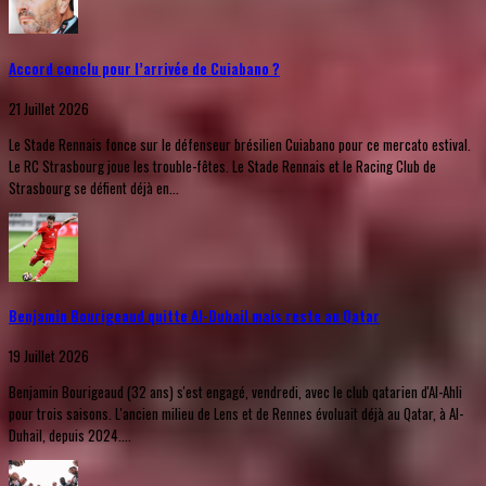
Accord conclu pour l’arrivée de Cuiabano ?
21 Juillet 2026
Le Stade Rennais fonce sur le défenseur brésilien Cuiabano pour ce mercato estival.
Le RC Strasbourg joue les trouble-fêtes. Le Stade Rennais et le Racing Club de
Strasbourg se défient déjà en...
Benjamin Bourigeaud quitte Al-Duhail mais reste au Qatar
19 Juillet 2026
Benjamin Bourigeaud (32 ans) s'est engagé, vendredi, avec le club qatarien d'Al-Ahli
pour trois saisons. L'ancien milieu de Lens et de Rennes évoluait déjà au Qatar, à Al-
Duhail, depuis 2024....