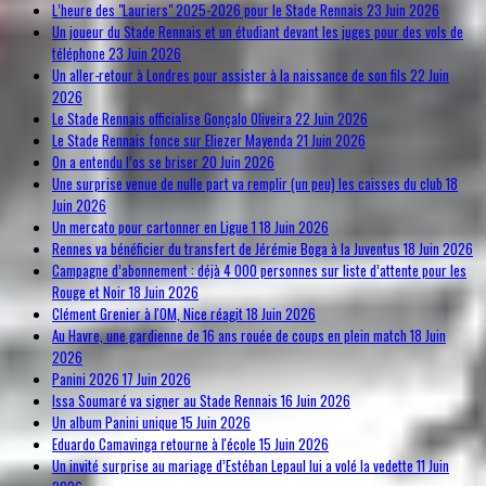
L’heure des "Lauriers" 2025-2026 pour le Stade Rennais
23 Juin 2026
Un joueur du Stade Rennais et un étudiant devant les juges pour des vols de
téléphone
23 Juin 2026
Un aller-retour à Londres pour assister à la naissance de son fils
22 Juin
2026
Le Stade Rennais officialise Gonçalo Oliveira
22 Juin 2026
Le Stade Rennais fonce sur Eliezer Mayenda
21 Juin 2026
On a entendu l’os se briser
20 Juin 2026
Une surprise venue de nulle part va remplir (un peu) les caisses du club
18
Juin 2026
Un mercato pour cartonner en Ligue 1
18 Juin 2026
Rennes va bénéficier du transfert de Jérémie Boga à la Juventus
18 Juin 2026
Campagne d’abonnement : déjà 4 000 personnes sur liste d’attente pour les
Rouge et Noir
18 Juin 2026
Clément Grenier à l'OM, Nice réagit
18 Juin 2026
Au Havre, une gardienne de 16 ans rouée de coups en plein match
18 Juin
2026
Panini 2026
17 Juin 2026
Issa Soumaré va signer au Stade Rennais
16 Juin 2026
Un album Panini unique
15 Juin 2026
Eduardo Camavinga retourne à l'école
15 Juin 2026
Un invité surprise au mariage d’Estéban Lepaul lui a volé la vedette
11 Juin