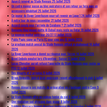
Aguerd renvoyé au Stade Rennais
25 Juillet 2026
Un cadre majeur passe au bloc opératoire et son retour se fera avec un
accessoire inhabituel
25 Juillet 2026
Ce joueur du Bayer Leverkusen pourrait revenir en Ligue 1
24 Juillet 2026
À notre tour de nous rassembler
21 Juillet 2026
Accord conclu pour l’arrivée de Cuiabano ?
21 Juillet 2026
Benjamin Bourigeaud quitte Al-Duhail mais reste au Qatar
19 Juillet 2026
Le nouveau maillot extérieur 26/27
17 Juillet 2026
Pablo Pagis signe au Paris FC pour cinq ans
15 Juillet 2026
Le prochain match amical du Stade Rennais diffusé gratuitement
14 Juillet
2026
Le Bayer Leverkusen a donné sa réponse pour Terrier
14 Juillet 2026
Breel Embolo expulsé lors d’Argentine - Suisse
12 Juillet 2026
Lucas Chevalier aurait refusé l’approche du Stade Rennais pour rester au
PSG
12 Juillet 2026
Des départs et 2 arrivées
11 Juillet 2026
Bryan Reynolds, latéral droit américain, rejoint officiellement le club
9 Juillet
2026
Rennes démarre ses matchs de préparation en s’inclinant contre Caen
9
Juillet 2026
Le Stade Rennais offre un cadeau tombé du ciel
8 Juillet 2026
Une révélation sud africaine dans viseur
8 Juillet 2026
Frédéric Massara devient directeur technique de la Juventus
7 Juillet 2026