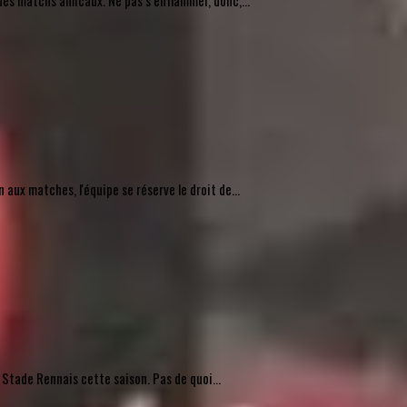
des matchs amicaux. Ne pas s’enflammer, donc,...
ux matches, l'équipe se réserve le droit de...
 Stade Rennais cette saison. Pas de quoi...