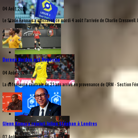
04 Août 2026
Le Stade Rennais a officialisé ce mardi 4 août l’arrivée de Charlie Cresswel
Doreen Norden est Rennaise
04 Août 2026
La défenseure centrale de 21 ans arrive en provenance de QRM - Section Fémi
Glenn Kamara rejoint Julien Stéphan à Londres
03 Août 2026