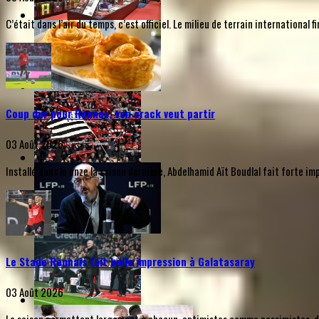
C’était dans l’air du temps, c’est officiel. Le milieu de terrain internationa
Coup dur pour Rennes, son crack veut partir
03 Août 2026
Installé dans le onze la saison dernière, Abdelhamid Aït Boudlal fait forte i
Le Stade Rennais fait belle impression à Galatasaray
03 Août 2026