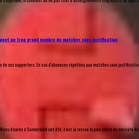
’exprimer, il convient de ne pas tirer d’enseignements trop hâtifs au sujet 
uent un trop grand nombre de matches sans justification
e ses supporters. En cas d'absences répétées aux matches sans justification a
ions d'euros à Sunderland cet été, c'est la recrue la plus chère du mercato du