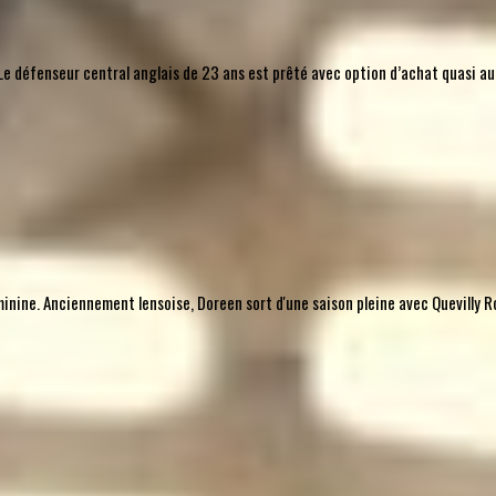
l. Le défenseur central anglais de 23 ans est prêté avec option d’achat quasi 
nine. Anciennement lensoise, Doreen sort d'une saison pleine avec Quevilly Ro