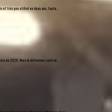
 et très peu utilisé en deux ans, faute...
pire en 2028. Mais le défenseur central...