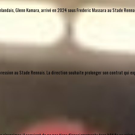
l finlandais, Glenn Kamara, arrivé en 2024 sous Frederic Massara au Stade Rennais
mpression au Stade Rennais. La direction souhaite prolonger son contrat qui ex