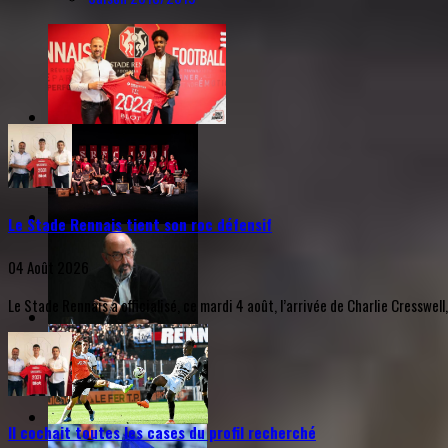
Le Stade Rennais tient son roc défensif
04 Août 2026
Le Stade Rennais a officialisé, ce mardi 4 août, l’arrivée de Charlie Cresswell
Il cochait toutes les cases du profil recherché