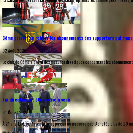
La saison permettant largement à chacun, optimistes comme pessimistes, de s
Côme prévoit de retirer les abonnements des supporters qui manq
02 Août 2026
Le club de Côme a prévu des mesures drastiques concernant les abonnements d
J'ai directement été motivé à venir
31 Juillet 2026
À 21 ans, Eliezer Mayenda veut passer un nouveau cap. Achetée plus de 20 mill