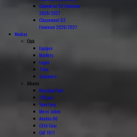
Calendrier D3 Féminine
2026/2027
Classement D3
Féminine 2026/2027
Medias
Club
Equipes
Maillots
Logos
Tifos
Souvenirs
Albums
Roazhon Park
120 ans
Yann Levy
Merci Julien
Années 60
Côté Cour
CdF 1971