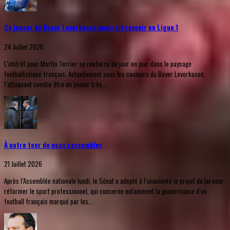
Ce joueur du Bayer Leverkusen pourrait revenir en Ligue 1
24 Juillet 2026
L’intérêt pour Martin Terrier se renforce de jour en jour dans le paysage
footballistique français. Actuellement sous les couleurs du Bayer Leverkusen,
l’attaquant semble être un joueur très...
À notre tour de nous rassembler
21 Juillet 2026
Après l’Assemblée nationale lundi, le Sénat a adopté à l’unanimité le projet de loi pour
réformer le sport professionnel, qui concerne notamment la gouvernance d’un
football français marqué par les...