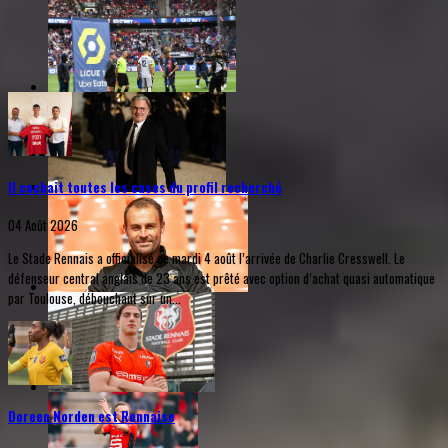
Il cochait toutes les cases du profil recherché
04 Août 2026
Le Stade Rennais a officialisé ce mardi 4 août l’arrivée de Charlie Cresswell. Le
défenseur central anglais de 23 ans est prêté avec option d’achat quasi automatique
par Toulouse, débouchant sur un...
Doreen Norden est Rennaise