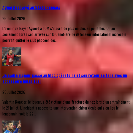
Aguerd renvoyé au Stade Rennais
25 Juillet 2026
L’avenir de Nayef Aguerd à l’OM s’inscrit de plus en plus en pointillés. Un an
seulement après son arrivée sur la Canebière, le défenseur international marocain
pourrait quitter le club phocéen dès...
Un cadre majeur passe au bloc opératoire et son retour se fera avec un
accessoire inhabituel
25 Juillet 2026
Valentin Rongier, le joueur, a été victime d’une fracture du nez lors d’un entraînement
le 21 juillet. L’incident a nécessité une intervention chirurgicale qui a eu lieu le
lendemain, soit le 22...