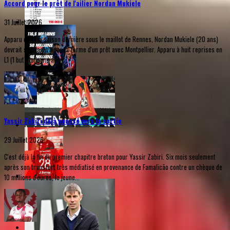
Accord pour le prêt de l'ailier Nordan Mukiele
31 Juillet 2026
Apparu en L1 la saison dernière sous le maillot de Rennes, Nordan Mukiele (20 ans)
devrait s'engager sous la forme d'un prêt avec Montpellier. Apparu à huit reprises en
L1 (1 but), le jeune ailier...
Yassir Zabiri déjà poussé vers la sortie
29 Juillet 2026
C'est déjà la fin du premier chapitre breton pour Yassir Zabiri. Six mois seulement
après son transfert très médiatisé en provenance de Famalicão contre un chèque de
10 millions d'euros, le jeune...