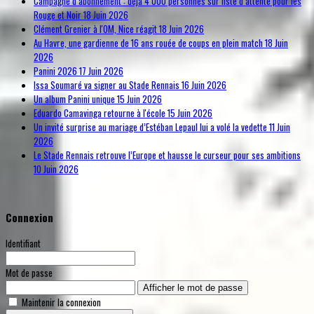
Campagne d’abonnement : déjà 4 000 personnes sur liste d’attente pour les
Rouge et Noir
18 Juin 2026
Clément Grenier à l'OM, Nice réagit
18 Juin 2026
Au Havre, une gardienne de 16 ans rouée de coups en plein match
18 Juin
2026
Panini 2026
17 Juin 2026
Issa Soumaré va signer au Stade Rennais
16 Juin 2026
Un album Panini unique
15 Juin 2026
Eduardo Camavinga retourne à l'école
15 Juin 2026
Un invité surprise au mariage d’Estéban Lepaul lui a volé la vedette
11 Juin
2026
Le Stade Rennais retrouve l’Europe et hausse le curseur pour ses ambitions
10 Juin 2026
Connexion
Identifiant
Mot de passe
Afficher le mot de passe
Maintenir la connexion