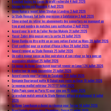
Il cochait toutes les cases du profil recherché
4 Août 2026
Doreen Norden est Rennaise
4 Août 2026
Glenn Kamara rejoint Julien Stéphan à Londres
3 Août 2026
Le Stade Rennais fait belle impression à Galatasaray
3 Août 2026
Côme prévoit de retirer les abonnements des supporters qui manquent un
trop grand nombre de matches sans justification
2 Août 2026
Accord pour le prêt de l'ailier Nordan Mukiele
31 Juillet 2026
Yassir Zabiri déjà poussé vers la sortie
29 Juillet 2026
Rayan Bamba va être prêté un an sans option d'achat au Mans
28 Juillet 2026
C’est confirmé pour ce protégé d’Haise à Nice
28 Juillet 2026
Aguerd renvoyé au Stade Rennais
25 Juillet 2026
Un cadre majeur passe au bloc opératoire et son retour se fera avec un
accessoire inhabituel
25 Juillet 2026
Ce joueur du Bayer Leverkusen pourrait revenir en Ligue 1
24 Juillet 2026
À notre tour de nous rassembler
21 Juillet 2026
Accord conclu pour l’arrivée de Cuiabano ?
21 Juillet 2026
Benjamin Bourigeaud quitte Al-Duhail mais reste au Qatar
19 Juillet 2026
Le nouveau maillot extérieur 26/27
17 Juillet 2026
Pablo Pagis signe au Paris FC pour cinq ans
15 Juillet 2026
Le prochain match amical du Stade Rennais diffusé gratuitement
14 Juillet
2026
Le Bayer Leverkusen a donné sa réponse pour Terrier
14 Juillet 2026
Breel Embolo expulsé lors d’Argentine - Suisse
12 Juillet 2026