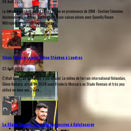
04 Août 2026
La défenseure centrale de 21 ans arrive en provenance de QRM - Section Féminine.
Anciennement lensoise, Doreen sort d'une saison pleine avec Quevilly Rouen
Métropole et rejoint donc les rangs...
Glenn Kamara rejoint Julien Stéphan à Londres
03 Août 2026
C’était dans l’air du temps, c’est officiel. Le milieu de terrain international finlandais,
Glenn Kamara, arrivé en 2024 sous Frederic Massara au Stade Rennais et très peu
utilisé en deux ans, faute...
Le Stade Rennais fait belle impression à Galatasaray