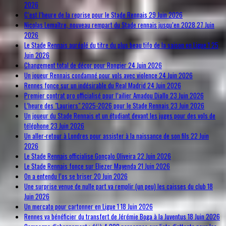
2026
C’est l’heure de la reprise pour le Stade Rennais
29 Juin 2026
Nicolas Lemaître, nouveau rempart du Stade rennais jusqu’en 2028
27 Juin
2026
Le Stade Rennais auréolé du titre du plus beau tifo de la saison en Ligue 1
25
Juin 2026
Changement total de décor pour Rongier
24 Juin 2026
Un joueur Rennais condamné pour vols avec violence
24 Juin 2026
Rennes fonce sur un indésirable du Real Madrid
24 Juin 2026
Premier contrat pro officialisé pour l’ailier Amadou Diallo
23 Juin 2026
L’heure des "Lauriers" 2025-2026 pour le Stade Rennais
23 Juin 2026
Un joueur du Stade Rennais et un étudiant devant les juges pour des vols de
téléphone
23 Juin 2026
Un aller-retour à Londres pour assister à la naissance de son fils
22 Juin
2026
Le Stade Rennais officialise Gonçalo Oliveira
22 Juin 2026
Le Stade Rennais fonce sur Eliezer Mayenda
21 Juin 2026
On a entendu l’os se briser
20 Juin 2026
Une surprise venue de nulle part va remplir (un peu) les caisses du club
18
Juin 2026
Un mercato pour cartonner en Ligue 1
18 Juin 2026
Rennes va bénéficier du transfert de Jérémie Boga à la Juventus
18 Juin 2026