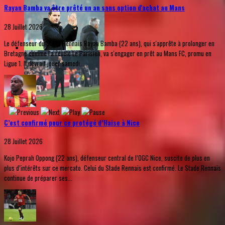
Rayan Bamba va être prêté un an sans option d'achat au Mans
28 Juillet 2026
Le défenseur du Stade Rennais Rayan Bamba (22 ans), qui s'apprête à prolonger en
Bretagne comme l'a révélé Le Parisien, va s'engager en prêt au Mans FC, promu en
Ligue 1. Il devrait jouer samedi...
C’est confirmé pour ce protégé d’Haise à Nice
28 Juillet 2026
Kojo Peprah Oppong (22 ans), défenseur central de l’OGC Nice, suscite de plus en
plus d’intérêts sur ce mercato. Celui du Stade Rennais est confirmé. Le Stade Rennais
continue de préparer ses...