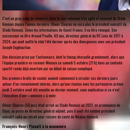
C’est un gros coup de tonnerre, dans le ciel redevenu très agité et mouvant du Stade
Rennais depuis l’année dernière. Olivier Cloarec ne sera plus le président exécutif du
Stade Rennais. Selon les informations de Ouest-France, il va être révoqué. Son
successeur va être Arnaud Pouille, 49 ans, directeur général du RC Lens de 2017 à
2024, qui avait quitté le club l’été dernier après des divergences avec son président
Joseph Oughourlian.
Une décision prise par l’actionnaire, dont le timing interpelle grandement, alors que
l’équipe première va recevoir Monaco ce samedi 5 octobre (21 h) dans un contexte
sportif rendu déjà incertain par un début de saison compliqué.
Des premiers bruits de couloir avaient commencé à circuler ces derniers jours
autour d’un remaniement interne, alors qu’une réunion avec les partenaires prévue
jeudi 3 octobre avait été annulée au dernier moment, sans explication si ce n’est
l’évocation d’une « annonce » à venir.
Olivier Cloarec (50 ans) était arrivé au Stade Rennais en 2021, en provenance de
Dijon, au poste de directeur général adjoint, puis il avait été nommé président
exécutif suite au retrait pour raisons de santé de Nicolas Holveck.
François-Henri Pinault à la manœuvre