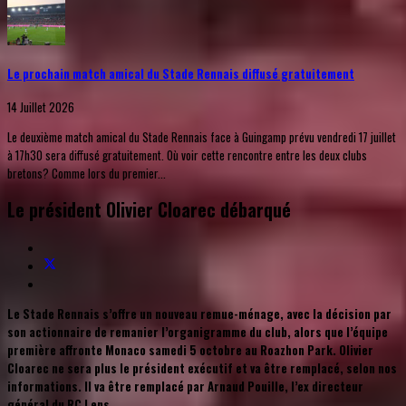
Le prochain match amical du Stade Rennais diffusé gratuitement
14 Juillet 2026
Le deuxième match amical du Stade Rennais face à Guingamp prévu vendredi 17 juillet
à 17h30 sera diffusé gratuitement. Où voir cette rencontre entre les deux clubs
bretons? Comme lors du premier...
Le président Olivier Cloarec débarqué
Le Stade Rennais s’offre un nouveau remue-ménage, avec la décision par
son actionnaire de remanier l’organigramme du club, alors que l’équipe
première affronte Monaco samedi 5 octobre au Roazhon Park. Olivier
Cloarec ne sera plus le président exécutif et va être remplacé, selon nos
informations. Il va être remplacé par Arnaud Pouille, l’ex directeur
général du RC Lens
.