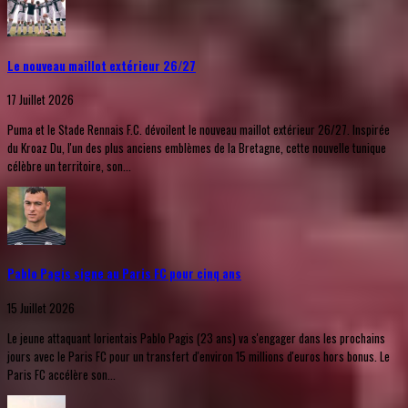
Le nouveau maillot extérieur 26/27
17 Juillet 2026
Puma et le Stade Rennais F.C. dévoilent le nouveau maillot extérieur 26/27. Inspirée
du Kroaz Du, l'un des plus anciens emblèmes de la Bretagne, cette nouvelle tunique
célèbre un territoire, son...
Pablo Pagis signe au Paris FC pour cinq ans
15 Juillet 2026
Le jeune attaquant lorientais Pablo Pagis (23 ans) va s'engager dans les prochains
jours avec le Paris FC pour un transfert d'environ 15 millions d'euros hors bonus. Le
Paris FC accélère son...