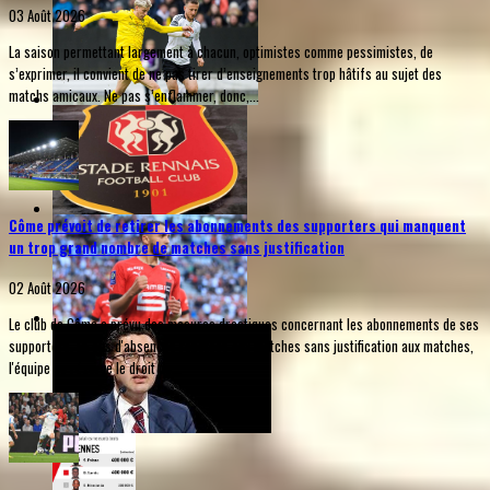
03 Août 2026
La saison permettant largement à chacun, optimistes comme pessimistes, de
s’exprimer, il convient de ne pas tirer d’enseignements trop hâtifs au sujet des
matchs amicaux. Ne pas s’enflammer, donc,...
Côme prévoit de retirer les abonnements des supporters qui manquent
un trop grand nombre de matches sans justification
02 Août 2026
Le club de Côme a prévu des mesures drastiques concernant les abonnements de ses
supporters. En cas d'absences répétées aux matches sans justification aux matches,
l'équipe se réserve le droit de...