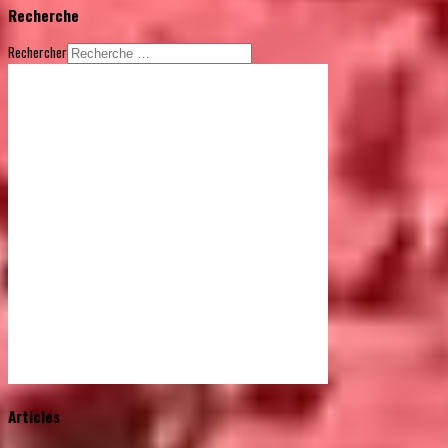
Recherche
Rechercher
© Free
Joomla! 3 Modules
- by
VinaGecko.com
Articles