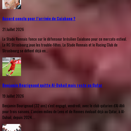
Accord conclu pour l’arrivée de Cuiabano ?
21 Juillet 2026
Le Stade Rennais fonce sur le défenseur brésilien Cuiabano pour ce mercato estival.
Le RC Strasbourg joue les trouble-fêtes. Le Stade Rennais et le Racing Club de
Strasbourg se défient déjà en...
Benjamin Bourigeaud quitte Al-Duhail mais reste au Qatar
19 Juillet 2026
Benjamin Bourigeaud (32 ans) s'est engagé, vendredi, avec le club qatarien d'Al-Ahli
pour trois saisons. L'ancien milieu de Lens et de Rennes évoluait déjà au Qatar, à Al-
Duhail, depuis 2024....