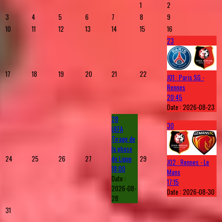
1
2
3
4
5
6
7
8
9
10
11
12
13
14
15
16
23
17
18
19
20
21
22
J01 : Paris SG -
Rennes
20:45
Date :
2026-08-23
28
30
UEFA
Tirage de
la phase
24
25
26
27
de Ligue
29
J02 : Rennes - Le
18:00
Mans
Date :
17:15
2026-08-
Date :
2026-08-30
28
31