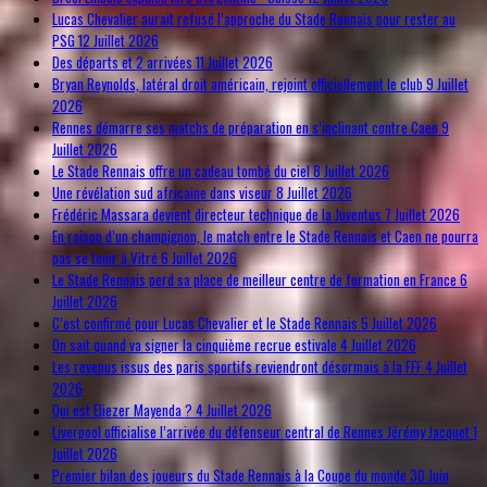
Lucas Chevalier aurait refusé l’approche du Stade Rennais pour rester au
PSG
12 Juillet 2026
Des départs et 2 arrivées
11 Juillet 2026
Bryan Reynolds, latéral droit américain, rejoint officiellement le club
9 Juillet
2026
Rennes démarre ses matchs de préparation en s’inclinant contre Caen
9
Juillet 2026
Le Stade Rennais offre un cadeau tombé du ciel
8 Juillet 2026
Une révélation sud africaine dans viseur
8 Juillet 2026
Frédéric Massara devient directeur technique de la Juventus
7 Juillet 2026
En raison d’un champignon, le match entre le Stade Rennais et Caen ne pourra
pas se tenir à Vitré
6 Juillet 2026
Le Stade Rennais perd sa place de meilleur centre de formation en France
6
Juillet 2026
C’est confirmé pour Lucas Chevalier et le Stade Rennais
5 Juillet 2026
On sait quand va signer la cinquième recrue estivale
4 Juillet 2026
Les revenus issus des paris sportifs reviendront désormais à la FFF
4 Juillet
2026
Qui est Eliezer Mayenda ?
4 Juillet 2026
Liverpool officialise l’arrivée du défenseur central de Rennes Jérémy Jacquet
1
Juillet 2026
Premier bilan des joueurs du Stade Rennais à la Coupe du monde
30 Juin