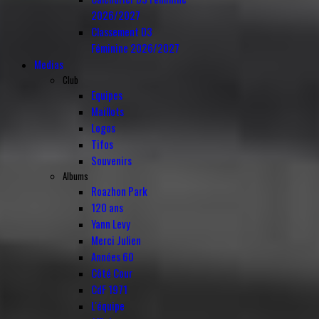
2026/2027
Classement D3
Féminine 2026/2027
Medias
Club
Equipes
Maillots
Logos
Tifos
Souvenirs
Albums
Roazhon Park
120 ans
Yann Levy
Merci Julien
Années 60
Côté Cour
CdF 1971
L'équipe