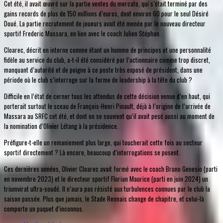
Cet été, il avait œuvré sur la partie ventes du mercato, qui s’était terminé par des
gains records de plus de 150 millions d’euros, dont environ 60 pour le seul Désiré
Doué. La partie recrutement de joueurs avait été menée par le nouveau directeur
sportif Frederic Massara, en lien avec le coach Julien Stéphan.
Cloarec, décrit en interne comme étant un homme de principes et une personnalité
fidèle au service du club, a-t-il été considéré par l’actionnaire comme trop discret,
manquant d’autorité et de poigne à ce poste très exposé de président, dans une
période où le club s’interroge sur la forme de leadership à la tête du club ?
Difficile en l’état de cerner tous les attendus de cette décision venue d’en haut, qui
porterait surtout le sceau de François-Henri Pinault, déjà à l’origine de l’arrivée de
Massara au SRFC cet été, et dont on se souvient qu’il avait pesé aussi au moment de
la nomination d’Olivier Létang à la présidence.
Préfigure-t-elle un remaniement plus large, qui toucherait cette fois au secteur
sportif directement ? Là encore, beaucoup d’interrogations se posent.
Ces dernières années, Olivier Cloarec avait formé avec le coach Bruno Genesio (parti
en novembre 2023) et le directeur sportif Florian Maurice (parti en juin 2024) un
triumvirat ultra-soudé. Il n’aura pas résisté aux turbulences connues par le club la
saison passée. Plus que jamais, le Stade Rennais change de chapitre, et celui-là
comporte un paquet d’inconnus.