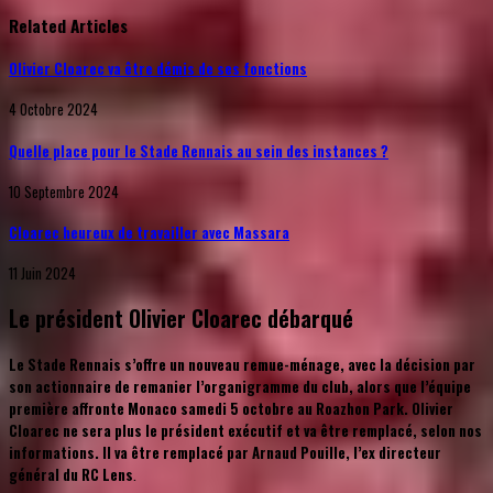
Related Articles
Olivier Cloarec va être démis de ses fonctions
4 Octobre 2024
Quelle place pour le Stade Rennais au sein des instances ?
10 Septembre 2024
Cloarec heureux de travailler avec Massara
11 Juin 2024
Le président Olivier Cloarec débarqué
Le Stade Rennais s’offre un nouveau remue-ménage, avec la décision par
son actionnaire de remanier l’organigramme du club, alors que l’équipe
première affronte Monaco samedi 5 octobre au Roazhon Park. Olivier
Cloarec ne sera plus le président exécutif et va être remplacé, selon nos
informations. Il va être remplacé par Arnaud Pouille, l’ex directeur
général du RC Lens
.