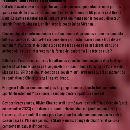
François-Henri Pinault à la manœuvre
Cet été, il avait œuvré sur la partie ventes du mercato, qui s’était terminé par des
gains records de plus de 150 millions d’euros, dont environ 60 pour le seul Désiré
Doué. La partie recrutement de joueurs avait été menée par le nouveau directeur
sportif Frederic Massara, en lien avec le coach Julien Stéphan.
Cloarec, décrit en interne comme étant un homme de principes et une personnalité
fidèle au service du club, a-t-il été considéré par l’actionnaire comme trop discret,
manquant d’autorité et de poigne à ce poste très exposé de président, dans une
période où le club s’interroge sur la forme de leadership à la tête du club ?
Difficile en l’état de cerner tous les attendus de cette décision venue d’en haut, qui
porterait surtout le sceau de François-Henri Pinault, déjà à l’origine de l’arrivée de
Massara au SRFC cet été, et dont on se souvient qu’il avait pesé aussi au moment de
la nomination d’Olivier Létang à la présidence.
Préfigure-t-elle un remaniement plus large, qui toucherait cette fois au secteur
sportif directement ? Là encore, beaucoup d’interrogations se posent.
Ces dernières années, Olivier Cloarec avait formé avec le coach Bruno Genesio (parti
en novembre 2023) et le directeur sportif Florian Maurice (parti en juin 2024) un
triumvirat ultra-soudé. Il n’aura pas résisté aux turbulences connues par le club la
saison passée. Plus que jamais, le Stade Rennais change de chapitre, et celui-là
comporte un paquet d’inconnus.