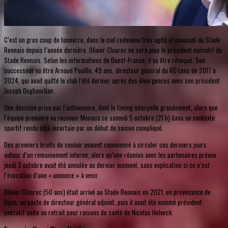
C’est un gros coup de tonnerre, dans le ciel redevenu très agité et mouvant du Stade
Rennais depuis l’année dernière. Olivier Cloarec ne sera plus le président exécutif du
Stade Rennais. Selon les informations de Ouest-France, il va être révoqué. Son
successeur va être Arnaud Pouille, 49 ans, directeur général du RC Lens de 2017 à
2024, qui avait quitté le club l’été dernier après des divergences avec son président
Joseph Oughourlian.
Une décision prise par l’actionnaire, dont le timing interpelle grandement, alors que
l’équipe première va recevoir Monaco ce samedi 5 octobre (21 h) dans un contexte
sportif rendu déjà incertain par un début de saison compliqué.
Des premiers bruits de couloir avaient commencé à circuler ces derniers jours
autour d’un remaniement interne, alors qu’une réunion avec les partenaires prévue
jeudi 3 octobre avait été annulée au dernier moment, sans explication si ce n’est
l’évocation d’une « annonce » à venir.
Olivier Cloarec (50 ans) était arrivé au Stade Rennais en 2021, en provenance de
Dijon, au poste de directeur général adjoint, puis il avait été nommé président
exécutif suite au retrait pour raisons de santé de Nicolas Holveck.