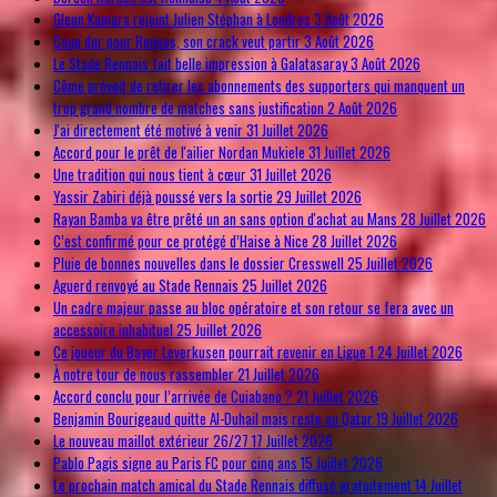
Glenn Kamara rejoint Julien Stéphan à Londres
3 Août 2026
Coup dur pour Rennes, son crack veut partir
3 Août 2026
Le Stade Rennais fait belle impression à Galatasaray
3 Août 2026
Côme prévoit de retirer les abonnements des supporters qui manquent un
trop grand nombre de matches sans justification
2 Août 2026
J'ai directement été motivé à venir
31 Juillet 2026
Accord pour le prêt de l'ailier Nordan Mukiele
31 Juillet 2026
Une tradition qui nous tient à cœur
31 Juillet 2026
Yassir Zabiri déjà poussé vers la sortie
29 Juillet 2026
Rayan Bamba va être prêté un an sans option d'achat au Mans
28 Juillet 2026
C’est confirmé pour ce protégé d’Haise à Nice
28 Juillet 2026
Pluie de bonnes nouvelles dans le dossier Cresswell
25 Juillet 2026
Aguerd renvoyé au Stade Rennais
25 Juillet 2026
Un cadre majeur passe au bloc opératoire et son retour se fera avec un
accessoire inhabituel
25 Juillet 2026
Ce joueur du Bayer Leverkusen pourrait revenir en Ligue 1
24 Juillet 2026
À notre tour de nous rassembler
21 Juillet 2026
Accord conclu pour l’arrivée de Cuiabano ?
21 Juillet 2026
Benjamin Bourigeaud quitte Al-Duhail mais reste au Qatar
19 Juillet 2026
Le nouveau maillot extérieur 26/27
17 Juillet 2026
Pablo Pagis signe au Paris FC pour cinq ans
15 Juillet 2026
Le prochain match amical du Stade Rennais diffusé gratuitement
14 Juillet