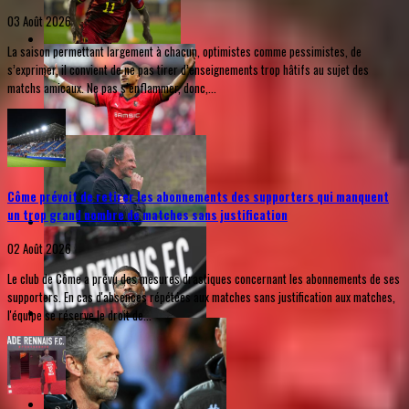
03 Août 2026
La saison permettant largement à chacun, optimistes comme pessimistes, de
s’exprimer, il convient de ne pas tirer d’enseignements trop hâtifs au sujet des
matchs amicaux. Ne pas s’enflammer, donc,...
Côme prévoit de retirer les abonnements des supporters qui manquent
un trop grand nombre de matches sans justification
02 Août 2026
Le club de Côme a prévu des mesures drastiques concernant les abonnements de ses
supporters. En cas d'absences répétées aux matches sans justification aux matches,
l'équipe se réserve le droit de...