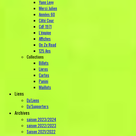
Yann Levy
Merci Julien
Années 60
Côté Cour
CdF 1971
L'équipe
Affiches
On Ze Road
125 Ans
Collections
Billets
Livres
Cartes
Panini
Maillots
Liens
Da'Liens
Da'Supporters
Archives
saison 2023/2024
saison 2022/2023
Saison 2021/2022