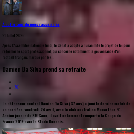
À notre tour de nous rassembler
21 Juillet 2026
Après l’Assemblée nationale lundi, le Sénat a adopté à l’unanimité le projet de loi pour
réformer le sport professionnel, qui concerne notamment la gouvernance d’un
football français marqué par les...
Damien Da Silva prend sa retraite
Le défenseur central Damien Da Silva (37 ans) a joué le dernier match de
sa carrière, vendredi 24 avril, avec le club australien Macarthur FC.
Ancien joueur du SM Caen, il avait notamment remporté la Coupe de
France 2019 avec le Stade Rennais.