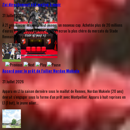
J'ai directement été motivé à venir
31 Juillet 2026
À 21 ans, Eliezer Mayenda veut passer un nouveau cap. Achetée plus de 20 millions
d'euros à Sunderland cet été, c'est la recrue la plus chère du mercato du Stade
Rennais cette saison. Pas de quoi...
Accord pour le prêt de l'ailier Nordan Mukiele
31 Juillet 2026
Apparu en L1 la saison dernière sous le maillot de Rennes, Nordan Mukiele (20 ans)
devrait s'engager sous la forme d'un prêt avec Montpellier. Apparu à huit reprises en
L1 (1 but), le jeune ailier...