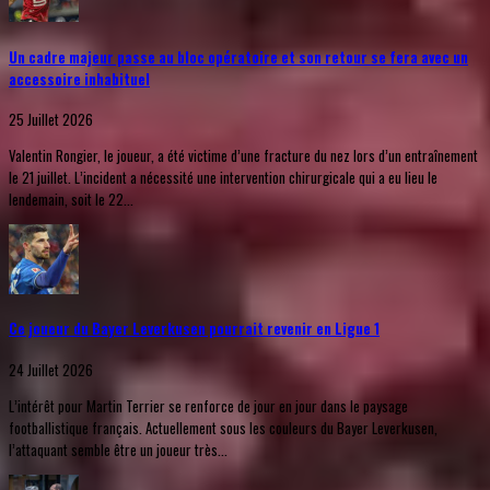
Un cadre majeur passe au bloc opératoire et son retour se fera avec un
accessoire inhabituel
25 Juillet 2026
Valentin Rongier, le joueur, a été victime d’une fracture du nez lors d’un entraînement
le 21 juillet. L’incident a nécessité une intervention chirurgicale qui a eu lieu le
lendemain, soit le 22...
Ce joueur du Bayer Leverkusen pourrait revenir en Ligue 1
24 Juillet 2026
L’intérêt pour Martin Terrier se renforce de jour en jour dans le paysage
footballistique français. Actuellement sous les couleurs du Bayer Leverkusen,
l’attaquant semble être un joueur très...