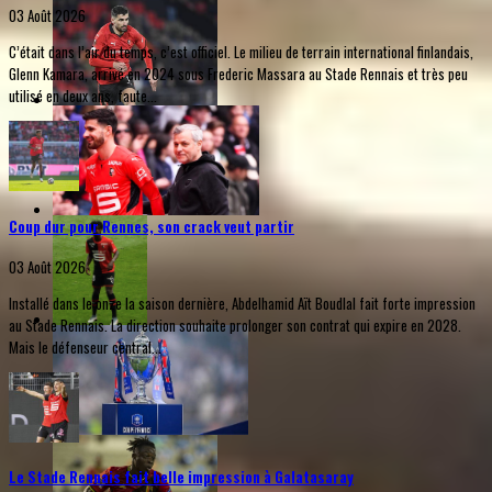
03 Août 2026
C’était dans l’air du temps, c’est officiel. Le milieu de terrain international finlandais,
Glenn Kamara, arrivé en 2024 sous Frederic Massara au Stade Rennais et très peu
utilisé en deux ans, faute...
Coup dur pour Rennes, son crack veut partir
03 Août 2026
Installé dans le onze la saison dernière, Abdelhamid Aït Boudlal fait forte impression
au Stade Rennais. La direction souhaite prolonger son contrat qui expire en 2028.
Mais le défenseur central...
Le Stade Rennais fait belle impression à Galatasaray