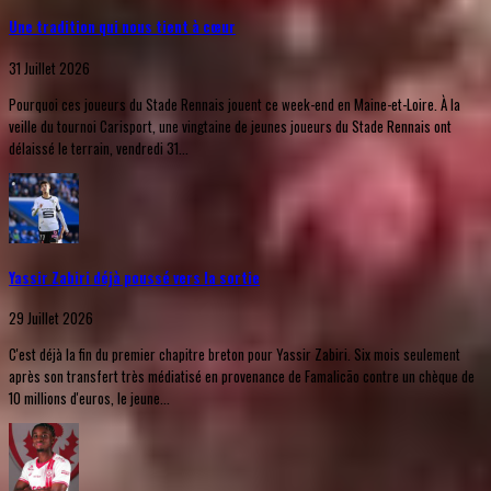
Une tradition qui nous tient à cœur
31 Juillet 2026
Pourquoi ces joueurs du Stade Rennais jouent ce week-end en Maine-et-Loire. À la
veille du tournoi Carisport, une vingtaine de jeunes joueurs du Stade Rennais ont
délaissé le terrain, vendredi 31...
Yassir Zabiri déjà poussé vers la sortie
29 Juillet 2026
C'est déjà la fin du premier chapitre breton pour Yassir Zabiri. Six mois seulement
après son transfert très médiatisé en provenance de Famalicão contre un chèque de
10 millions d'euros, le jeune...