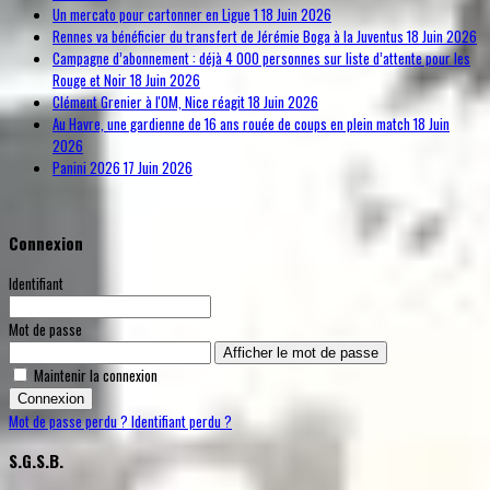
Un mercato pour cartonner en Ligue 1
18 Juin 2026
Rennes va bénéficier du transfert de Jérémie Boga à la Juventus
18 Juin 2026
Campagne d’abonnement : déjà 4 000 personnes sur liste d’attente pour les
Rouge et Noir
18 Juin 2026
Clément Grenier à l'OM, Nice réagit
18 Juin 2026
Au Havre, une gardienne de 16 ans rouée de coups en plein match
18 Juin
2026
Panini 2026
17 Juin 2026
Connexion
Identifiant
Mot de passe
Afficher le mot de passe
Maintenir la connexion
Connexion
Mot de passe perdu ?
Identifiant perdu ?
S.G.S.B.