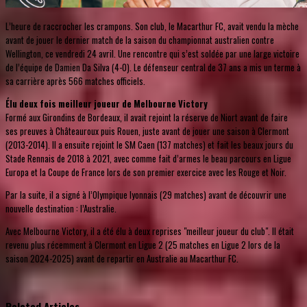
L’heure de raccrocher les crampons. Son club, le Macarthur FC, avait vendu la mèche
avant de jouer le dernier match de la saison du championnat australien contre
Wellington, ce vendredi 24 avril. Une rencontre qui s’est soldée par une large victoire
de l’équipe de Damien Da Silva (4-0). Le défenseur central de 37 ans a mis un terme à
sa carrière après 566 matches officiels.
Élu deux fois meilleur joueur de Melbourne Victory
Formé aux Girondins de Bordeaux, il avait rejoint la réserve de Niort avant de faire
ses preuves à Châteauroux puis Rouen, juste avant de jouer une saison à Clermont
(2013-2014). Il a ensuite rejoint le SM Caen (137 matches) et fait les beaux jours du
Stade Rennais de 2018 à 2021, avec comme fait d’armes le beau parcours en Ligue
Europa et la Coupe de France lors de son premier exercice avec les Rouge et Noir.
Par la suite, il a signé à l’Olympique lyonnais (29 matches) avant de découvrir une
nouvelle destination : l’Australie.
Avec Melbourne Victory, il a été élu à deux reprises "meilleur joueur du club". Il était
revenu plus récemment à Clermont en Ligue 2 (25 matches en Ligue 2 lors de la
saison 2024-2025) avant de repartir en Australie au Macarthur FC.
Related Articles