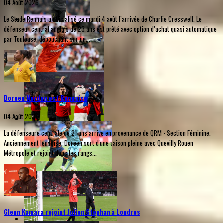
04 Août 2026
Le Stade Rennais a officialisé ce mardi 4 août l’arrivée de Charlie Cresswell. Le
défenseur central anglais de 23 ans est prêté avec option d’achat quasi automatique
par Toulouse, débouchant sur un...
Doreen Norden est Rennaise
04 Août 2026
La défenseure centrale de 21 ans arrive en provenance de QRM - Section Féminine.
Anciennement lensoise, Doreen sort d'une saison pleine avec Quevilly Rouen
Métropole et rejoint donc les rangs...
Glenn Kamara rejoint Julien Stéphan à Londres