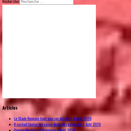
Rechercher
© Free
Joomla! 3 Modules
- by
VinaGecko.com
Articles
Le Stade Rennais tient son roc défensif
4 Août 2026
Il cochait toutes les cases du profil recherché
4 Août 2026
Doreen Norden est Rennaise
4 Août 2026