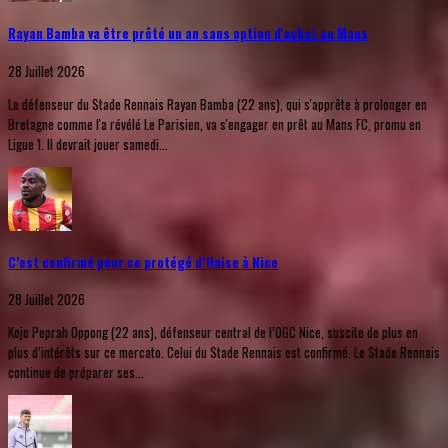
Rayan Bamba va être prêté un an sans option d'achat au Mans
28 Juillet 2026
Le défenseur du Stade Rennais Rayan Bamba (22 ans), qui s'apprête à prolonger en
Bretagne comme l'a révélé Le Parisien, va s'engager en prêt au Mans FC, promu en
Ligue 1. Il devrait jouer samedi...
C’est confirmé pour ce protégé d’Haise à Nice
28 Juillet 2026
Kojo Peprah Oppong (22 ans), défenseur central de l’OGC Nice, suscite de plus en
plus d’intérêts sur ce mercato. Celui du Stade Rennais est confirmé. Le Stade Rennais
continue de préparer ses...