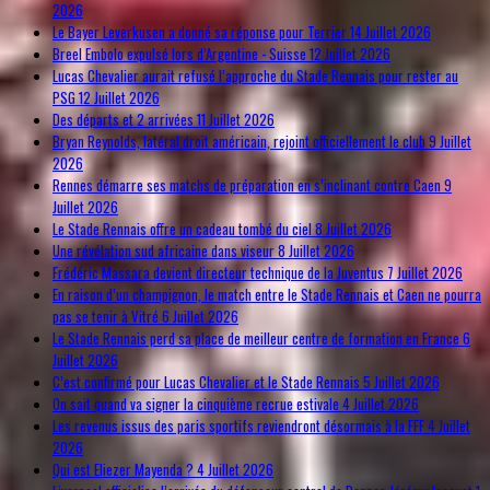
2026
Le Bayer Leverkusen a donné sa réponse pour Terrier
14 Juillet 2026
Breel Embolo expulsé lors d’Argentine - Suisse
12 Juillet 2026
Lucas Chevalier aurait refusé l’approche du Stade Rennais pour rester au
PSG
12 Juillet 2026
Des départs et 2 arrivées
11 Juillet 2026
Bryan Reynolds, latéral droit américain, rejoint officiellement le club
9 Juillet
2026
Rennes démarre ses matchs de préparation en s’inclinant contre Caen
9
Juillet 2026
Le Stade Rennais offre un cadeau tombé du ciel
8 Juillet 2026
Une révélation sud africaine dans viseur
8 Juillet 2026
Frédéric Massara devient directeur technique de la Juventus
7 Juillet 2026
En raison d’un champignon, le match entre le Stade Rennais et Caen ne pourra
pas se tenir à Vitré
6 Juillet 2026
Le Stade Rennais perd sa place de meilleur centre de formation en France
6
Juillet 2026
C’est confirmé pour Lucas Chevalier et le Stade Rennais
5 Juillet 2026
On sait quand va signer la cinquième recrue estivale
4 Juillet 2026
Les revenus issus des paris sportifs reviendront désormais à la FFF
4 Juillet
2026
Qui est Eliezer Mayenda ?
4 Juillet 2026