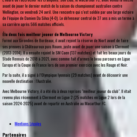
avant de jouer le dernier match de la saison du championnat australien contre
Wellington, ce vendredi 24 avril. Une rencontre qui s’est soldée par une large victoire
de l’équipe de Damien Da Silva (4-0). Le défenseur central de 37 ans a mis un terme à
sa carrière après 566 matches officiels.
Élu deux fois meilleur joueur de Melbourne Victory
Formé aux Girondins de Bordeaux, il avait rejoint la réserve de Niort avant de faire
ses preuves à Châteauroux puis Rouen, juste avant de jouer une saison à Clermont
(2013-2014). Il a ensuite rejoint le SM Caen (137 matches) et fait les beaux jours du
Stade Rennais de 2018 à 2021, avec comme fait d’armes le beau parcours en Ligue
Europa et la Coupe de France lors de son premier exercice avec les Rouge et Noir.
Par la suite, il a signé à l’Olympique lyonnais (29 matches) avant de découvrir une
nouvelle destination : l’Australie.
Avec Melbourne Victory, il a été élu à deux reprises "meilleur joueur du club". Il était
revenu plus récemment à Clermont en Ligue 2 (25 matches en Ligue 2 lors de la
saison 2024-2025) avant de repartir en Australie au Macarthur FC.
Mentions Légales
Partenaires