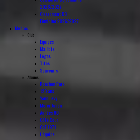
2026/2027
Classement D3
Féminine 2026/2027
Medias
Club
Equipes
Maillots
Logos
Tifos
Souvenirs
Albums
Roazhon Park
120 ans
Yann Levy
Merci Julien
Années 60
Côté Cour
CdF 1971
L'équipe