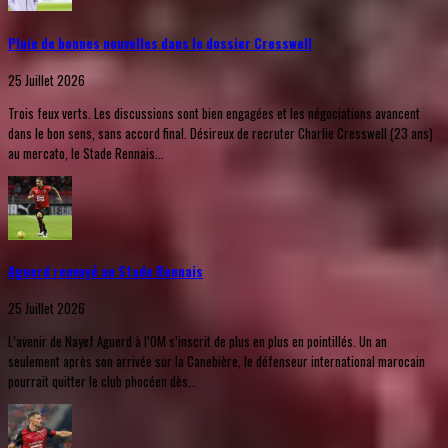
Pluie de bonnes nouvelles dans le dossier Cresswell
25 Juillet 2026
Trois feux verts. Les discussions sont bien engagées et les négociations avancent
dans le bon sens, sans accord final. Désireux de recruter Charlie Cresswell (23 ans)
au mercato, le Stade Rennais...
Aguerd renvoyé au Stade Rennais
25 Juillet 2026
L’avenir de Nayef Aguerd à l’OM s’inscrit de plus en plus en pointillés. Un an
seulement après son arrivée sur la Canebière, le défenseur international marocain
pourrait quitter le club phocéen dès...