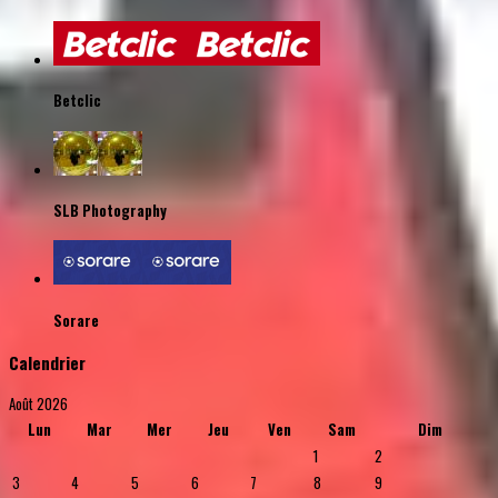
Betclic
SLB Photography
Sorare
Calendrier
Août 2026
Lun
Mar
Mer
Jeu
Ven
Sam
Dim
1
2
3
4
5
6
7
8
9