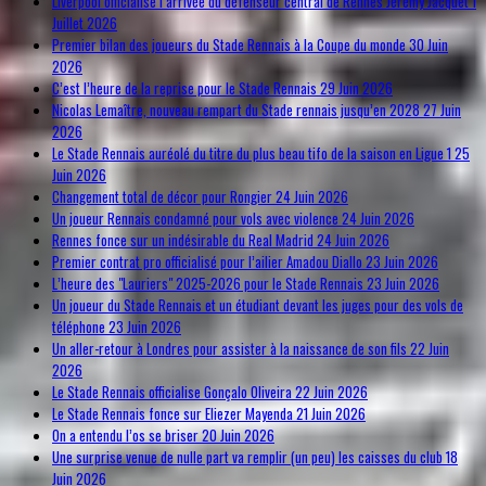
Liverpool officialise l’arrivée du défenseur central de Rennes Jérémy Jacquet
1
Juillet 2026
Premier bilan des joueurs du Stade Rennais à la Coupe du monde
30 Juin
2026
C’est l’heure de la reprise pour le Stade Rennais
29 Juin 2026
Nicolas Lemaître, nouveau rempart du Stade rennais jusqu’en 2028
27 Juin
2026
Le Stade Rennais auréolé du titre du plus beau tifo de la saison en Ligue 1
25
Juin 2026
Changement total de décor pour Rongier
24 Juin 2026
Un joueur Rennais condamné pour vols avec violence
24 Juin 2026
Rennes fonce sur un indésirable du Real Madrid
24 Juin 2026
Premier contrat pro officialisé pour l’ailier Amadou Diallo
23 Juin 2026
L’heure des "Lauriers" 2025-2026 pour le Stade Rennais
23 Juin 2026
Un joueur du Stade Rennais et un étudiant devant les juges pour des vols de
téléphone
23 Juin 2026
Un aller-retour à Londres pour assister à la naissance de son fils
22 Juin
2026
Le Stade Rennais officialise Gonçalo Oliveira
22 Juin 2026
Le Stade Rennais fonce sur Eliezer Mayenda
21 Juin 2026
On a entendu l’os se briser
20 Juin 2026
Une surprise venue de nulle part va remplir (un peu) les caisses du club
18
Juin 2026