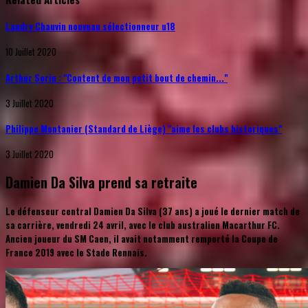
Landry Chauvin nouveau sélectionneur u18
10 Juillet 2020
Arthur Sorin : "Content de mon petit bout de chemin..."
3 Juillet 2020
Philippe Montanier (Standard de Liège) "aime les clubs historiques"
3 Juillet 2020
Damien Da Silva prend sa retraite
Le défenseur central Damien Da Silva (37 ans) a joué le dernier match de
sa carrière, vendredi 24 avril, avec le club australien Macarthur FC.
Ancien joueur du SM Caen, il avait notamment remporté la Coupe de
France 2019 avec le Stade Rennais.