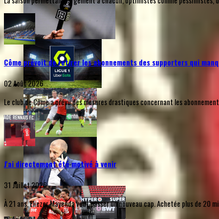
La saison permettant largement à chacun, optimistes comme pessimistes, de s
Côme prévoit de retirer les abonnements des supporters qui manq
02 Août 2026
Le club de Côme a prévu des mesures drastiques concernant les abonnements d
J'ai directement été motivé à venir
31 Juillet 2026
À 21 ans, Eliezer Mayenda veut passer un nouveau cap. Achetée plus de 20 mill