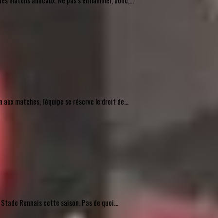
des matchs amicaux. Ne pas s’enflammer, donc,...
ux matches, l'équipe se réserve le droit de...
 Stade Rennais cette saison. Pas de quoi...