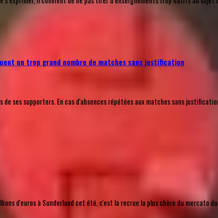
’exprimer, il convient de ne pas tirer d’enseignements trop hâtifs au sujet 
uent un trop grand nombre de matches sans justification
e ses supporters. En cas d'absences répétées aux matches sans justification a
ions d'euros à Sunderland cet été, c'est la recrue la plus chère du mercato du