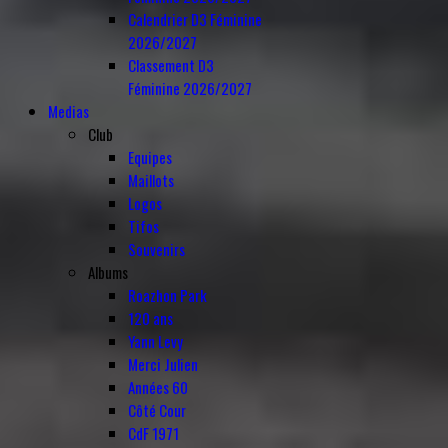
Calendrier D3 Féminine
2026/2027
Classement D3
Féminine 2026/2027
Medias
Club
Equipes
Maillots
Logos
Tifos
Souvenirs
Albums
Roazhon Park
120 ans
Yann Levy
Merci Julien
Années 60
Côté Cour
CdF 1971