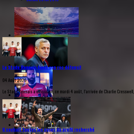
Le Stade Rennais tient son roc défensif
04 Août 2026
Le Stade Rennais a officialisé, ce mardi 4 août, l’arrivée de Charlie Cresswell
Il cochait toutes les cases du profil recherché