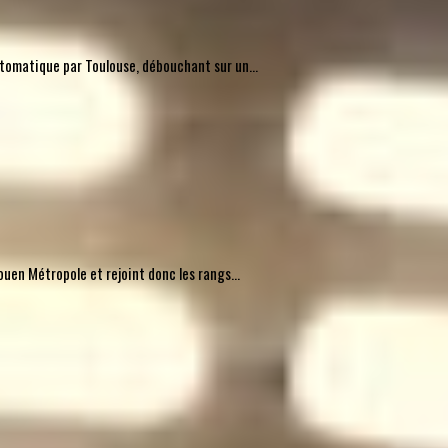
automatique par Toulouse, débouchant sur un...
uen Métropole et rejoint donc les rangs...