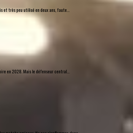
 et très peu utilisé en deux ans, faute...
pire en 2028. Mais le défenseur central...