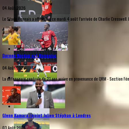
04 Août 2026
Le Stade Rennais a officialisé ce mardi 4 août l’arrivée de Charlie Cresswel
Doreen Norden est Rennaise
04 Août 2026
La défenseure centrale de 21 ans arrive en provenance de QRM - Section Fémi
Glenn Kamara rejoint Julien Stéphan à Londres
03 Août 2026