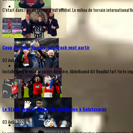
C’était dans l’air du temps, c’est officiel. Le milieu de terrain internationa
Coup dur pour Rennes, son crack veut partir
03 Août 2026
Installé dans le onze la saison dernière, Abdelhamid Aït Boudlal fait forte i
Le Stade Rennais fait belle impression à Galatasaray
03 Août 2026