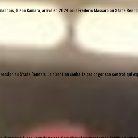
l finlandais, Glenn Kamara, arrivé en 2024 sous Frederic Massara au Stade Rennais
mpression au Stade Rennais. La direction souhaite prolonger son contrat qui ex