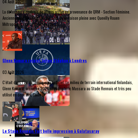
04 Août 2026
La défenseure centrale de 21 ans arrive en provenance de QRM - Section Féminine.
Anciennement lensoise, Doreen sort d'une saison pleine avec Quevilly Rouen
Métropole et rejoint donc les rangs...
Glenn Kamara rejoint Julien Stéphan à Londres
03 Août 2026
C’était dans l’air du temps, c’est officiel. Le milieu de terrain international finlandais,
Glenn Kamara, arrivé en 2024 sous Frederic Massara au Stade Rennais et très peu
utilisé en deux ans, faute...
Le Stade Rennais fait belle impression à Galatasaray