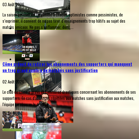
03 Août 2026
La saison permettant largement à chacun, optimistes comme pessimistes, de
s’exprimer, il convient de ne pas tirer d’enseignements trop hâtifs au sujet des
matchs amicaux. Ne pas s’enflammer, donc,...
Côme prévoit de retirer les abonnements des supporters qui manquent
un trop grand nombre de matches sans justification
02 Août 2026
Le club de Côme a prévu des mesures drastiques concernant les abonnements de ses
supporters. En cas d'absences répétées aux matches sans justification aux matches,
l'équipe se réserve le droit de...