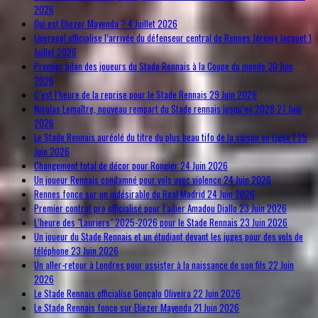
2026
Qui est Eliezer Mayenda ?
4 Juillet 2026
Liverpool officialise l’arrivée du défenseur central de Rennes Jérémy Jacquet
1
Juillet 2026
Premier bilan des joueurs du Stade Rennais à la Coupe du monde
30 Juin
2026
C’est l’heure de la reprise pour le Stade Rennais
29 Juin 2026
Nicolas Lemaître, nouveau rempart du Stade rennais jusqu’en 2028
27 Juin
2026
Le Stade Rennais auréolé du titre du plus beau tifo de la saison en Ligue 1
25
Juin 2026
Changement total de décor pour Rongier
24 Juin 2026
Un joueur Rennais condamné pour vols avec violence
24 Juin 2026
Rennes fonce sur un indésirable du Real Madrid
24 Juin 2026
Premier contrat pro officialisé pour l’ailier Amadou Diallo
23 Juin 2026
L’heure des "Lauriers" 2025-2026 pour le Stade Rennais
23 Juin 2026
Un joueur du Stade Rennais et un étudiant devant les juges pour des vols de
téléphone
23 Juin 2026
Un aller-retour à Londres pour assister à la naissance de son fils
22 Juin
2026
Le Stade Rennais officialise Gonçalo Oliveira
22 Juin 2026
Le Stade Rennais fonce sur Eliezer Mayenda
21 Juin 2026