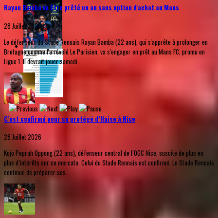
Rayan Bamba va être prêté un an sans option d'achat au Mans
28 Juillet 2026
Le défenseur du Stade Rennais Rayan Bamba (22 ans), qui s'apprête à prolonger en
Bretagne comme l'a révélé Le Parisien, va s'engager en prêt au Mans FC, promu en
Ligue 1. Il devrait jouer samedi...
C’est confirmé pour ce protégé d’Haise à Nice
28 Juillet 2026
Kojo Peprah Oppong (22 ans), défenseur central de l’OGC Nice, suscite de plus en
plus d’intérêts sur ce mercato. Celui du Stade Rennais est confirmé. Le Stade Rennais
continue de préparer ses...