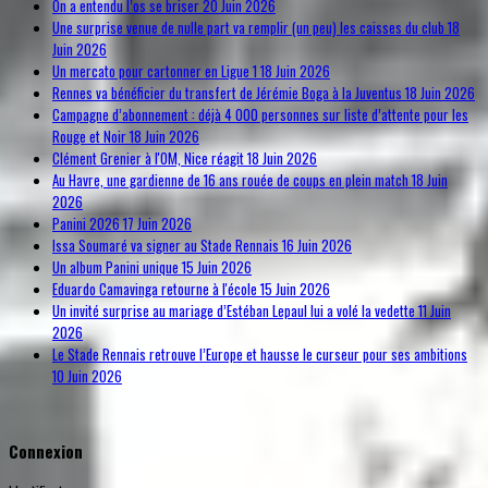
On a entendu l’os se briser
20 Juin 2026
Une surprise venue de nulle part va remplir (un peu) les caisses du club
18
Juin 2026
Un mercato pour cartonner en Ligue 1
18 Juin 2026
Rennes va bénéficier du transfert de Jérémie Boga à la Juventus
18 Juin 2026
Campagne d’abonnement : déjà 4 000 personnes sur liste d’attente pour les
Rouge et Noir
18 Juin 2026
Clément Grenier à l'OM, Nice réagit
18 Juin 2026
Au Havre, une gardienne de 16 ans rouée de coups en plein match
18 Juin
2026
Panini 2026
17 Juin 2026
Issa Soumaré va signer au Stade Rennais
16 Juin 2026
Un album Panini unique
15 Juin 2026
Eduardo Camavinga retourne à l'école
15 Juin 2026
Un invité surprise au mariage d’Estéban Lepaul lui a volé la vedette
11 Juin
2026
Le Stade Rennais retrouve l’Europe et hausse le curseur pour ses ambitions
10 Juin 2026
Connexion