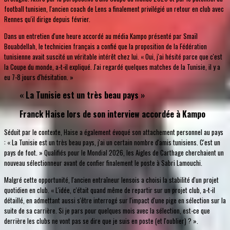
football tunisien, l'ancien coach de Lens a finalement privilégié un retour en club avec
Rennes qu'il dirige depuis février.
Dans un entretien d'une heure accordé au média Kampo présenté par Smaïl
Bouabdellah, le technicien français a confié que la proposition de la Fédération
tunisienne avait suscité un véritable intérêt chez lui. « Oui, j'ai hésité parce que c'est
la Coupe du monde, a-t-il expliqué. J'ai regardé quelques matches de la Tunisie, il y a
eu 7-8 jours d'hésitation. »
« La Tunisie est un très beau pays »
Franck Haise lors de son interview accordée à Kampo
Séduit par le contexte, Haise a également évoqué son attachement personnel au pays
: « La Tunisie est un très beau pays, j'ai un certain nombre d'amis tunisiens. C'est un
pays de foot. » Qualifiés pour le Mondial 2026, les Aigles de Carthage cherchaient un
nouveau sélectionneur avant de confier finalement le poste à Sabri Lamouchi.
Malgré cette opportunité, l'ancien entraîneur lensois a choisi la stabilité d'un projet
quotidien en club. « L'idée, c'était quand même de repartir sur un projet club, a-t-il
détaillé, en admettant aussi s'être interrogé sur l'impact d'une pige en sélection sur la
suite de sa carrière. Si je pars pour quelques mois avec la sélection, est-ce que
derrière les clubs ne vont pas se dire que je suis en poste (et l'oublier) ? ».