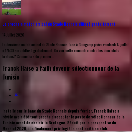
Le prochain match amical du Stade Rennais diffusé gratuitement
14 Juillet 2026
Le deuxième match amical du Stade Rennais face à Guingamp prévu vendredi 17 juillet
à 17h30 sera diffusé gratuitement. Où voir cette rencontre entre les deux clubs
bretons? Comme lors du premier...
Franck Haise a failli devenir sélectionneur de la
Tunisie
Installé sur le banc du Stade Rennais depuis février, Franck Haise a
révélé avoir été tout proche d'accepter le poste de sélectionneur de la
Tunisie avant de choisir la Bretagne. Séduit par la perspective du
Mondial 2026, il a finalement privilégié la continuité en club.