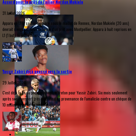
Accord pour le prêt de l'ailier Nordan Mukiele
31 Juillet 2026
Apparu en L1 la saison dernière sous le maillot de Rennes, Nordan Mukiele (20 ans)
devrait s'engager sous la forme d'un prêt avec Montpellier. Apparu à huit reprises en
L1 (1 but), le jeune ailier...
Yassir Zabiri déjà poussé vers la sortie
29 Juillet 2026
C'est déjà la fin du premier chapitre breton pour Yassir Zabiri. Six mois seulement
après son transfert très médiatisé en provenance de Famalicão contre un chèque de
10 millions d'euros, le jeune...