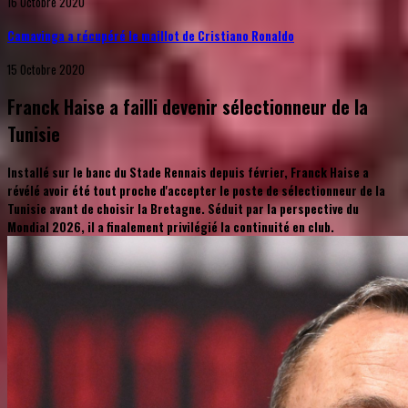
16 Octobre 2020
Camavinga a récupéré le maillot de Cristiano Ronaldo
15 Octobre 2020
Franck Haise a failli devenir sélectionneur de la
Tunisie
Installé sur le banc du Stade Rennais depuis février, Franck Haise a
révélé avoir été tout proche d'accepter le poste de sélectionneur de la
Tunisie avant de choisir la Bretagne. Séduit par la perspective du
Mondial 2026, il a finalement privilégié la continuité en club.