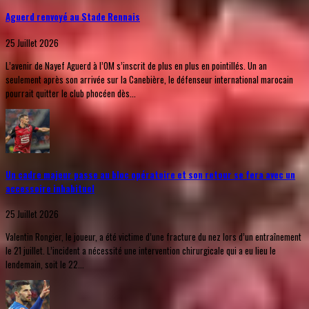
Aguerd renvoyé au Stade Rennais
25 Juillet 2026
L’avenir de Nayef Aguerd à l’OM s’inscrit de plus en plus en pointillés. Un an
seulement après son arrivée sur la Canebière, le défenseur international marocain
pourrait quitter le club phocéen dès...
Un cadre majeur passe au bloc opératoire et son retour se fera avec un
accessoire inhabituel
25 Juillet 2026
Valentin Rongier, le joueur, a été victime d’une fracture du nez lors d’un entraînement
le 21 juillet. L’incident a nécessité une intervention chirurgicale qui a eu lieu le
lendemain, soit le 22...