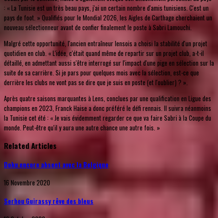
: « La Tunisie est un très beau pays, j'ai un certain nombre d'amis tunisiens. C'est un
pays de foot. » Qualifiés pour le Mondial 2026, les Aigles de Carthage cherchaient un
nouveau sélectionneur avant de confier finalement le poste à Sabri Lamouchi.
Malgré cette opportunité, l'ancien entraîneur lensois a choisi la stabilité d'un projet
quotidien en club. « L'idée, c'était quand même de repartir sur un projet club, a-t-il
détaillé, en admettant aussi s'être interrogé sur l'impact d'une pige en sélection sur la
suite de sa carrière. Si je pars pour quelques mois avec la sélection, est-ce que
derrière les clubs ne vont pas se dire que je suis en poste (et l'oublier) ? ».
Après quatre saisons marquantes à Lens, conclues par une qualification en Ligue des
champions en 2023, Franck Haise a donc préféré le défi rennais. Il suivra néanmoins
la Tunisie cet été : « Je vais évidemment regarder ce que va faire Sabri à la Coupe du
monde. Peut-être qu'il y aura une autre chance une autre fois. »
Related Articles
Doku encore absent avec la Belgique
16 Novembre 2020
Serhou Guirassy rêve des bleus