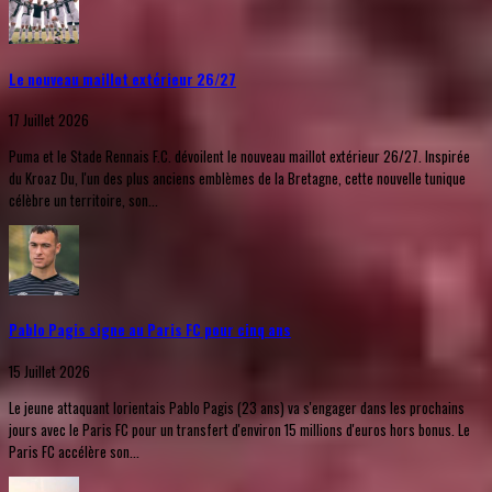
Le nouveau maillot extérieur 26/27
17 Juillet 2026
Puma et le Stade Rennais F.C. dévoilent le nouveau maillot extérieur 26/27. Inspirée
du Kroaz Du, l'un des plus anciens emblèmes de la Bretagne, cette nouvelle tunique
célèbre un territoire, son...
Pablo Pagis signe au Paris FC pour cinq ans
15 Juillet 2026
Le jeune attaquant lorientais Pablo Pagis (23 ans) va s'engager dans les prochains
jours avec le Paris FC pour un transfert d'environ 15 millions d'euros hors bonus. Le
Paris FC accélère son...