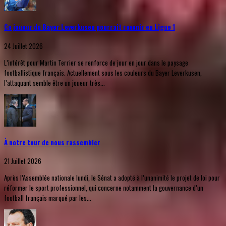
Ce joueur du Bayer Leverkusen pourrait revenir en Ligue 1
24 Juillet 2026
L’intérêt pour Martin Terrier se renforce de jour en jour dans le paysage
footballistique français. Actuellement sous les couleurs du Bayer Leverkusen,
l’attaquant semble être un joueur très...
À notre tour de nous rassembler
21 Juillet 2026
Après l’Assemblée nationale lundi, le Sénat a adopté à l’unanimité le projet de loi pour
réformer le sport professionnel, qui concerne notamment la gouvernance d’un
football français marqué par les...