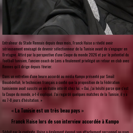
Entraîneur du Stade Rennais depuis deux mois, Franck Haise a révélé avoir
sérieusement envisagé de devenir sélectionneur de la Tunisie avant de s'engager en
Bretagne. Attiré par la perspective d'une Coupe du monde 2026 et par le potentiel du
football tunisien, l'ancien coach de Lens a finalement privilégié un retour en club avec
Rennes qu'il dirige depuis février.
Dans un entretien d'une heure accordé au média Kampo présenté par Smaïl
Bouabdellah, le technicien français a confié que la proposition de la Fédération
tunisienne avait suscité un véritable intérêt chez lui. « Oui, j'ai hésité parce que c'est
la Coupe du monde, a-t-il expliqué. J'ai regardé quelques matches de la Tunisie, il y a
eu 7-8 jours d'hésitation. »
« La Tunisie est un très beau pays »
Franck Haise lors de son interview accordée à Kampo
Séduit par le contexte, Haise a également évoqué son attachement personnel au pays