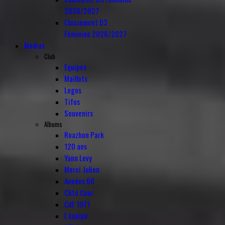
2026/2027
Classement D3
Féminine 2026/2027
Medias
Club
Equipes
Maillots
Logos
Tifos
Souvenirs
Albums
Roazhon Park
120 ans
Yann Levy
Merci Julien
Années 60
Côté Cour
CdF 1971
L'équipe