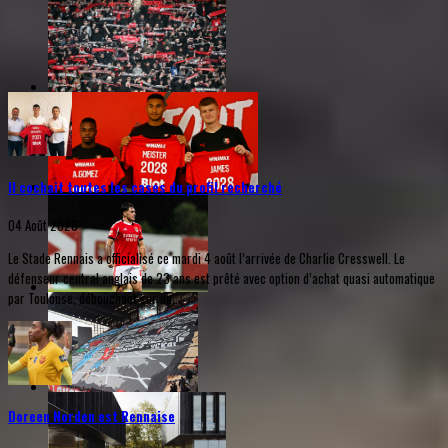
Il cochait toutes les cases du profil recherché
04 Août 2026
Le Stade Rennais a officialisé ce mardi 4 août l’arrivée de Charlie Cresswell. Le
défenseur central anglais de 23 ans est prêté avec option d’achat quasi automatique
par Toulouse, débouchant sur un...
Doreen Norden est Rennaise