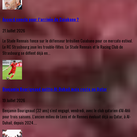
Accord conclu pour l’arrivée de Cuiabano ?
21 Juillet 2026
Le Stade Rennais fonce sur le défenseur brésilien Cuiabano pour ce mercato estival.
Le RC Strasbourg joue les trouble-fêtes. Le Stade Rennais et le Racing Club de
Strasbourg se défient déjà en...
Benjamin Bourigeaud quitte Al-Duhail mais reste au Qatar
19 Juillet 2026
Benjamin Bourigeaud (32 ans) s'est engagé, vendredi, avec le club qatarien d'Al-Ahli
pour trois saisons. L'ancien milieu de Lens et de Rennes évoluait déjà au Qatar, à Al-
Duhail, depuis 2024....