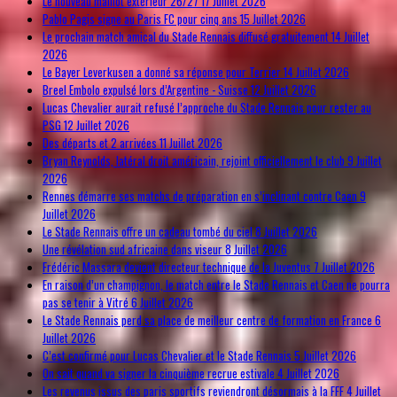
Le nouveau maillot extérieur 26/27
17 Juillet 2026
Pablo Pagis signe au Paris FC pour cinq ans
15 Juillet 2026
Le prochain match amical du Stade Rennais diffusé gratuitement
14 Juillet
2026
Le Bayer Leverkusen a donné sa réponse pour Terrier
14 Juillet 2026
Breel Embolo expulsé lors d’Argentine - Suisse
12 Juillet 2026
Lucas Chevalier aurait refusé l’approche du Stade Rennais pour rester au
PSG
12 Juillet 2026
Des départs et 2 arrivées
11 Juillet 2026
Bryan Reynolds, latéral droit américain, rejoint officiellement le club
9 Juillet
2026
Rennes démarre ses matchs de préparation en s’inclinant contre Caen
9
Juillet 2026
Le Stade Rennais offre un cadeau tombé du ciel
8 Juillet 2026
Une révélation sud africaine dans viseur
8 Juillet 2026
Frédéric Massara devient directeur technique de la Juventus
7 Juillet 2026
En raison d’un champignon, le match entre le Stade Rennais et Caen ne pourra
pas se tenir à Vitré
6 Juillet 2026
Le Stade Rennais perd sa place de meilleur centre de formation en France
6
Juillet 2026
C’est confirmé pour Lucas Chevalier et le Stade Rennais
5 Juillet 2026
On sait quand va signer la cinquième recrue estivale
4 Juillet 2026
Les revenus issus des paris sportifs reviendront désormais à la FFF
4 Juillet