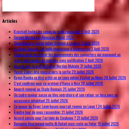
© Free
Joomla! 3 Modules
- by
VinaGecko.com
Articles
Il cochait toutes les cases du profil recherché
4 Août 2026
Doreen Norden est Rennaise
4 Août 2026
Glenn Kamara rejoint Julien Stéphan à Londres
3 Août 2026
Le Stade Rennais fait belle impression à Galatasaray
3 Août 2026
Côme prévoit de retirer les abonnements des supporters qui manquent un
trop grand nombre de matches sans justification
2 Août 2026
Accord pour le prêt de l'ailier Nordan Mukiele
31 Juillet 2026
Yassir Zabiri déjà poussé vers la sortie
29 Juillet 2026
Rayan Bamba va être prêté un an sans option d'achat au Mans
28 Juillet 2026
C’est confirmé pour ce protégé d’Haise à Nice
28 Juillet 2026
Aguerd renvoyé au Stade Rennais
25 Juillet 2026
Un cadre majeur passe au bloc opératoire et son retour se fera avec un
accessoire inhabituel
25 Juillet 2026
Ce joueur du Bayer Leverkusen pourrait revenir en Ligue 1
24 Juillet 2026
À notre tour de nous rassembler
21 Juillet 2026
Accord conclu pour l’arrivée de Cuiabano ?
21 Juillet 2026
Benjamin Bourigeaud quitte Al-Duhail mais reste au Qatar
19 Juillet 2026