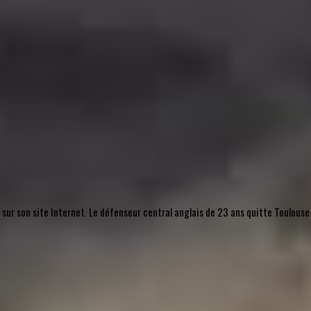
, sur son site Internet. Le défenseur central anglais de 23 ans quitte Toulouse 