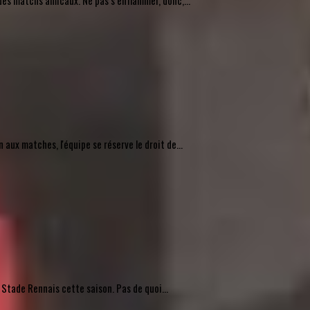
des matchs amicaux. Ne pas s’enflammer, donc,...
ux matches, l'équipe se réserve le droit de...
 Stade Rennais cette saison. Pas de quoi...