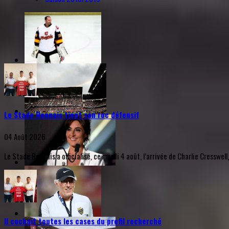
Le Stade Rennais tient son roc défensif
04 Août 2026
Le Stade Rennais a officialisé, ce mardi 4 août, l’arrivée de Charlie Cresswell
Il cochait toutes les cases du profil recherché