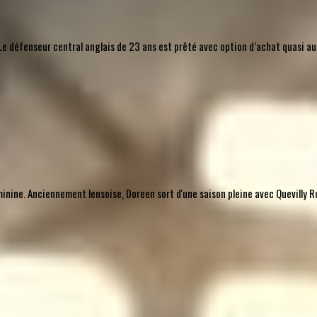
l. Le défenseur central anglais de 23 ans est prêté avec option d’achat quasi 
nine. Anciennement lensoise, Doreen sort d'une saison pleine avec Quevilly Ro