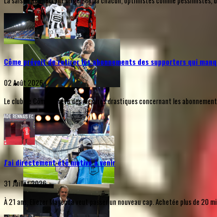
La saison permettant largement à chacun, optimistes comme pessimistes, de s
Côme prévoit de retirer les abonnements des supporters qui manq
02 Août 2026
Le club de Côme a prévu des mesures drastiques concernant les abonnements d
J'ai directement été motivé à venir
31 Juillet 2026
À 21 ans, Eliezer Mayenda veut passer un nouveau cap. Achetée plus de 20 mill