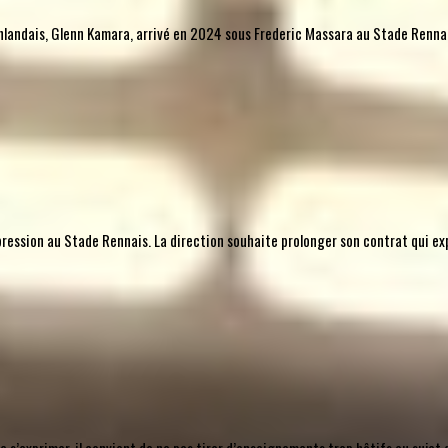
l finlandais, Glenn Kamara, arrivé en 2024 sous Frederic Massara au Stade Rennais
mpression au Stade Rennais. La direction souhaite prolonger son contrat qui ex