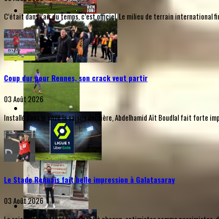
C’était dans l’air du temps, c’est officiel. Le milieu de terrain internationa
Coup dur pour Rennes, son crack veut partir
03 Août 2026
Installé dans le onze la saison dernière, Abdelhamid Aït Boudlal fait forte i
Le Stade Rennais fait belle impression à Galatasaray
03 Août 2026