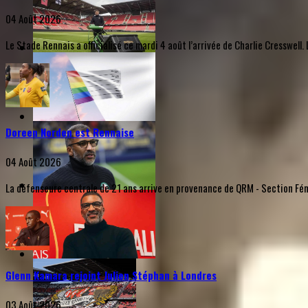
04 Août 2026
Le Stade Rennais a officialisé ce mardi 4 août l’arrivée de Charlie Cresswel
Doreen Norden est Rennaise
04 Août 2026
La défenseure centrale de 21 ans arrive en provenance de QRM - Section Fémi
Glenn Kamara rejoint Julien Stéphan à Londres
03 Août 2026