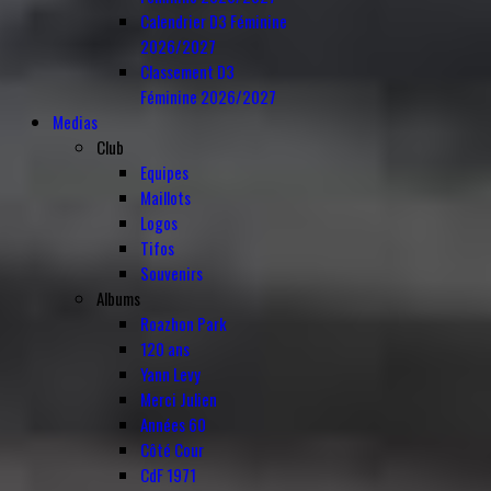
Calendrier D3 Féminine
2026/2027
Classement D3
Féminine 2026/2027
Medias
Club
Equipes
Maillots
Logos
Tifos
Souvenirs
Albums
Roazhon Park
120 ans
Yann Levy
Merci Julien
Années 60
Côté Cour
CdF 1971