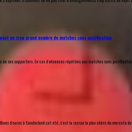
’exprimer, il convient de ne pas tirer d’enseignements trop hâtifs au sujet 
uent un trop grand nombre de matches sans justification
e ses supporters. En cas d'absences répétées aux matches sans justification a
ions d'euros à Sunderland cet été, c'est la recrue la plus chère du mercato du