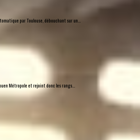
automatique par Toulouse, débouchant sur un...
uen Métropole et rejoint donc les rangs...