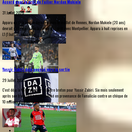
Accord pour le prêt de l'ailier Nordan Mukiele
31 Juillet 2026
Apparu en L1 la saison dernière sous le maillot de Rennes, Nordan Mukiele (20 ans)
devrait s'engager sous la forme d'un prêt avec Montpellier. Apparu à huit reprises en
L1 (1 but), le jeune ailier...
Yassir Zabiri déjà poussé vers la sortie
29 Juillet 2026
C'est déjà la fin du premier chapitre breton pour Yassir Zabiri. Six mois seulement
après son transfert très médiatisé en provenance de Famalicão contre un chèque de
10 millions d'euros, le jeune...