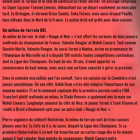
envolé pour la Turquie et le club de Galatasaray l’hiver dernier. Un passage compliqué
en Süper Lig pour l’ancien Lensois, débouchant sur un départ seulement six mois plus
tard. En Bretagne, il retrouve Brice Samba, Seko Fofana, mais aussi Arnaud Pouille,
tous côtoyés dans le Nord de la France. Le piston droit est prêté pour deux saisons.
Un milieu de terrain XXL
Au milieu de terrain, le club « Rouge et Noir » s’est offert les services de deux joueurs
confirmés du championnat de France, Valentin Rongier et Mahdi Camara. Tout comme
Quentin Merlin, Valentin Rongier, lui aussi formé à Nantes, arrive en provenance de
l’Olympique de Marseille où il a disputé 196 matchs toutes compétitions confondues,
dont la Ligue des Champions. Du haut de ses 30 ans, il vient apporter sa
connaissance du haut niveau, mais aussi une certaine capacité à gérer la pression.
Dans le contexte marseillais que l’on connaît, faire six saisons sur la Canebière n’est
jamais anecdotique. De son côté, Habib Beye a très vite compris l’importance de son
nouveau numéro 21 en le nommant capitaine dès la première journée contre l’OM.
Transfert plutôt inattendu au milieu, le Stade Rennais a également mis la main sur
Mahdi Camara. Longtemps annoncé du côté de Nice, le joueur formé à Saint-Etienne et
révélé à Brest a finalement opté pour un autre club « Rouge et Noir ».
Pierre angulaire du collectif finistérien, le milieu de terrain sort de trois saisons
pleines avec les Ty-Zefs où il a, lui aussi, disputé la Ligue des Champions. Si sa
première titularisation à Lorient fut écourtée par un carton rouge dès la 6e minute,
auquel il faut rajouter deux matchs de suspensions, Mahdi Camara entre