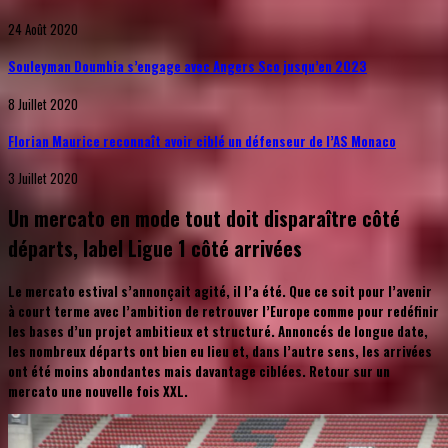
24 Août 2020
Souleyman Doumbia s’engage avec Angers Sco jusqu’en 2023
8 Juillet 2020
Florian Maurice reconnaît avoir ciblé un défenseur de l’AS Monaco
3 Juillet 2020
Un mercato en mode tout doit disparaître côté
départs, label Ligue 1 côté arrivées
Le mercato estival s’annonçait agité, il l’a été. Que ce soit pour l’avenir
à court terme avec l’ambition de retrouver l’Europe comme pour redéfinir
les bases d’un projet ambitieux et structuré. Annoncés de longue date,
les nombreux départs ont bien eu lieu et, dans l’autre sens, les arrivées
ont été moins abondantes mais davantage ciblées. Retour sur un
mercato une nouvelle fois XXL.