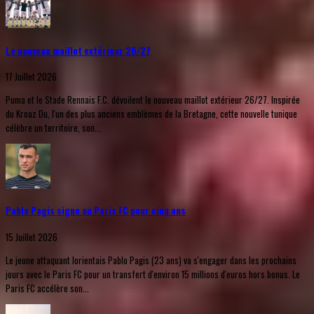
Le nouveau maillot extérieur 26/27
17 Juillet 2026
Puma et le Stade Rennais F.C. dévoilent le nouveau maillot extérieur 26/27. Inspirée
du Kroaz Du, l'un des plus anciens emblèmes de la Bretagne, cette nouvelle tunique
célèbre un territoire, son...
Pablo Pagis signe au Paris FC pour cinq ans
15 Juillet 2026
Le jeune attaquant lorientais Pablo Pagis (23 ans) va s'engager dans les prochains
jours avec le Paris FC pour un transfert d'environ 15 millions d'euros hors bonus. Le
Paris FC accélère son...