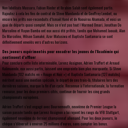
Non labélisés Massara, Fabian Rieder et Ibrahim Salah sont également partis.
Rajoutez à cela les fins de contrat de Steve Mandanda et de Geoffrey Lembet, ou
encore les prêts non-reconduits d’Ismaël Koné et de Naouirou Ahamada, et voici un
quai de départs quasi complet. Mais ce n’est pas tout ! Warmed Omari, Jonathan Do
Marcolino et Rayan Bamba ont eux aussi été prêtés, tandis que Mohamed Jaouab, Alan
Do Marcolino, Wilson Samaké, Azor Matusiwa et Baptiste Santamaria se sont
définitivement envolés vers d’autres horizons.
Des joueurs expérimentés pour encadrer les jeunes de l’Académie qui
continuent d’affluer
Pour conclure cette liste interminable, Lorenz Assignon, Adrien Truffert et Arnaud
Kalimuendo, eux aussi partis, laissent une empreinte bien plus marquante. Si Steve
Mandanda (102 matchs en « Rouge et Noir ») et Baptiste Santamaria (127 matchs)
méritent aussi une mention spéciale, le départ de ces trois-là, titulaires lors des
dernières saisons, marque la fin d’un cycle. Reconnue à l’internationale, la formation
rennaise, pour les deux premiers cités, continue de fournir les cinq grands
championnats européens.
Adrien Truffert s’est engagé avec Bournemouth, neuvième de Premier League la
saison passée tandis que Lorenz Assignon a lui rejoint les rangs du VFB Stuttgart,
également neuvième du dernier championnat allemand. Pour les deux joueurs, le
chèque s’élèverait à environ 25 millions d’euros, sans compter les bonus.