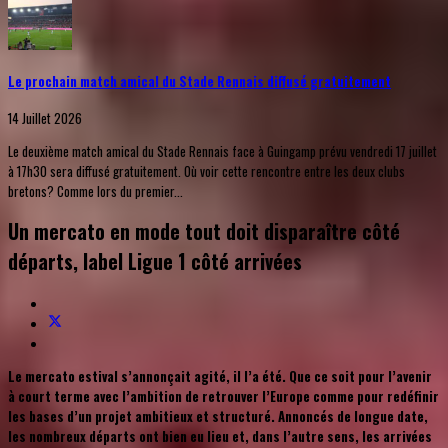
Le prochain match amical du Stade Rennais diffusé gratuitement
14 Juillet 2026
Le deuxième match amical du Stade Rennais face à Guingamp prévu vendredi 17 juillet
à 17h30 sera diffusé gratuitement. Où voir cette rencontre entre les deux clubs
bretons? Comme lors du premier...
Un mercato en mode tout doit disparaître côté
départs, label Ligue 1 côté arrivées
Le mercato estival s’annonçait agité, il l’a été. Que ce soit pour l’avenir
à court terme avec l’ambition de retrouver l’Europe comme pour redéfinir
les bases d’un projet ambitieux et structuré. Annoncés de longue date,
les nombreux départs ont bien eu lieu et, dans l’autre sens, les arrivées