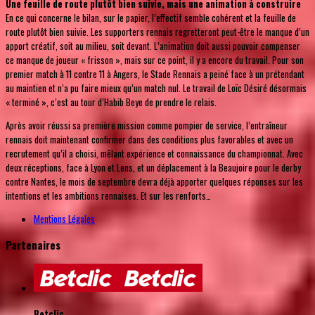
Une feuille de route plutôt bien suivie, mais une animation à construire
En ce qui concerne le bilan, sur le papier, l’effectif semble cohérent et la feuille de
route plutôt bien suivie. Les supporters rennais regretteront peut-être le manque d’un
apport créatif, soit au milieu, soit devant. L’animation doit aussi pouvoir compenser
ce manque de joueur « frisson », mais sur ce point, il y a encore du travail. Pour son
premier match à 11 contre 11 à Angers, le Stade Rennais a peiné face à un prétendant
au maintien et n’a pu faire mieux qu’un match nul. Le travail de Loïc Désiré désormais
« terminé », c’est au tour d’Habib Beye de prendre le relais.
Après avoir réussi sa première mission comme pompier de service, l’entraîneur
rennais doit maintenant confirmer dans des conditions plus favorables et avec un
recrutement qu’il a choisi, mêlant expérience et connaissance du championnat. Avec
deux réceptions, face à Lyon et Lens, et un déplacement à la Beaujoire pour le derby
contre Nantes, le mois de septembre devra déjà apporter quelques réponses sur les
intentions et les ambitions rennaises. Et sur les renforts…
Mentions Légales
Partenaires
Betclic