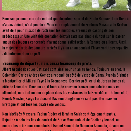
Pour son premier mercato en tant que directeur sportif du Stade Rennais, Loïc Désiré
n’a pas chômé, c’est peu dire. Venu en remplacement de Frederic Massara, le Breton
avait déjà pour mission de rattraper les multiples erreurs de casting de son
prédécesseur. Une véritable opération dégraissage pas simple du tout sur le papier,
aucun des joueurs concernés n’ayant donné satisfaction, à Rennes ou ailleurs. Ainsi,
la majeure partie des joueurs arrivés il y a un an ou pendant l’hiver sont tous repartis
; définitivement ou en prêt.
Beaucoup de départs, mais aussi beaucoup de prêts
Albert Gronbaek et Leo Ostigard sont ainsi pour un an au Genoa. Toujours en prêt, le
Colombien Carlos Andres Gomez a rebondi du côté de Vasco de Gama, Ayanda Sishuba
à Montpellier et Mikayil Faye à la Cremonese. Dernier prêt, celui de Jordan James du
côté de Leicester. Dans un an, il faudra de nouveau trouver une solution mais en
attendant, cela fait un peu de place dans les vestiaires de la Piverdière… De leur côté,
Henrik Meister, Kyogo Furuhasi et Kazeem Olaigbe ne se sont pas éternisés en
Bretagne et ont tous les quatre été vendus.
Non labélisés Massara, Fabian Rieder et Ibrahim Salah sont également partis.
Rajoutez à cela les fins de contrat de Steve Mandanda et de Geoffrey Lembet, ou
encore les prêts non-reconduits d’Ismaël Koné et de Naouirou Ahamada, et voici un