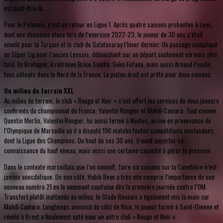
est peut-être là.
Pour le Polonais, c’est un retour en Ligue 1. Après quatre saisons probantes à Lens,
dont une deuxième place lors de l’exercice 2022-23, le joueur de 30 ans s’était
envolé pour la Turquie et le club de Galatasaray l’hiver dernier. Un passage compliqué
en Süper Lig pour l’ancien Lensois, débouchant sur un départ seulement six mois plus
tard. En Bretagne, il retrouve Brice Samba, Seko Fofana, mais aussi Arnaud Pouille,
tous côtoyés dans le Nord de la France. Le piston droit est prêté pour deux saisons.
Un milieu de terrain XXL
Au milieu de terrain, le club « Rouge et Noir » s’est offert les services de deux joueurs
confirmés du championnat de France, Valentin Rongier et Mahdi Camara. Tout comme
Quentin Merlin, Valentin Rongier, lui aussi formé à Nantes, arrive en provenance de
l’Olympique de Marseille où il a disputé 196 matchs toutes compétitions confondues,
dont la Ligue des Champions. Du haut de ses 30 ans, il vient apporter sa
connaissance du haut niveau, mais aussi une certaine capacité à gérer la pression.
Dans le contexte marseillais que l’on connaît, faire six saisons sur la Canebière n’est
jamais anecdotique. De son côté, Habib Beye a très vite compris l’importance de son
nouveau numéro 21 en le nommant capitaine dès la première journée contre l’OM.
Transfert plutôt inattendu au milieu, le Stade Rennais a également mis la main sur
Mahdi Camara. Longtemps annoncé du côté de Nice, le joueur formé à Saint-Etienne et
révélé à Brest a finalement opté pour un autre club « Rouge et Noir ».