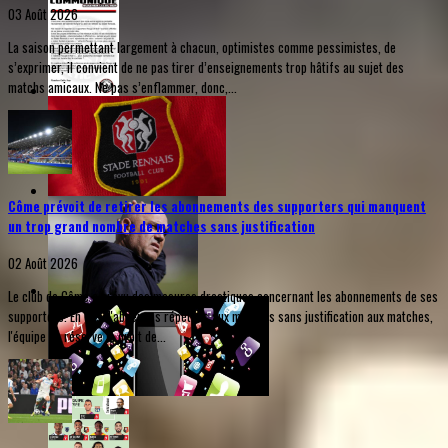
03 Août 2026
La saison permettant largement à chacun, optimistes comme pessimistes, de
s’exprimer, il convient de ne pas tirer d’enseignements trop hâtifs au sujet des
matchs amicaux. Ne pas s’enflammer, donc,...
Côme prévoit de retirer les abonnements des supporters qui manquent
un trop grand nombre de matches sans justification
02 Août 2026
Le club de Côme a prévu des mesures drastiques concernant les abonnements de ses
supporters. En cas d'absences répétées aux matches sans justification aux matches,
l'équipe se réserve le droit de...