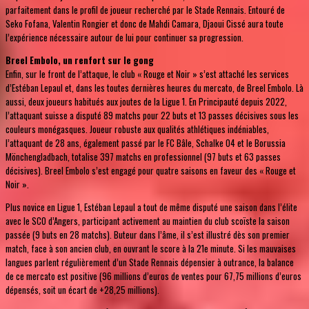
parfaitement dans le profil de joueur recherché par le Stade Rennais. Entouré de
Seko Fofana, Valentin Rongier et donc de Mahdi Camara, Djaoui Cissé aura toute
l’expérience nécessaire autour de lui pour continuer sa progression.
Breel Embolo, un renfort sur le gong
Enfin, sur le front de l’attaque, le club « Rouge et Noir » s’est attaché les services
d’Estéban Lepaul et, dans les toutes dernières heures du mercato, de Breel Embolo. Là
aussi, deux joueurs habitués aux joutes de la Ligue 1. En Principauté depuis 2022,
l’attaquant suisse a disputé 89 matchs pour 22 buts et 13 passes décisives sous les
couleurs monégasques. Joueur robuste aux qualités athlétiques indéniables,
l’attaquant de 28 ans, également passé par le FC Bâle, Schalke 04 et le Borussia
Mönchengladbach, totalise 397 matchs en professionnel (97 buts et 63 passes
décisives). Breel Embolo s’est engagé pour quatre saisons en faveur des « Rouge et
Noir ».
Plus novice en Ligue 1, Estéban Lepaul a tout de même disputé une saison dans l’élite
avec le SCO d’Angers, participant activement au maintien du club scoïste la saison
passée (9 buts en 28 matchs). Buteur dans l’âme, il s’est illustré dès son premier
match, face à son ancien club, en ouvrant le score à la 21e minute. Si les mauvaises
langues parlent régulièrement d’un Stade Rennais dépensier à outrance, la balance
de ce mercato est positive (96 millions d’euros de ventes pour 67,75 millions d’euros
dépensés, soit un écart de +28,25 millions).