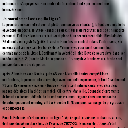
actionnaire, s’appuyer sur son centre de formation, tant sportivement que
financièrement.
Un recrutement estampillé Ligue 1
La première mission effectuée (et plutôt bien au vu du chantier), le tout avec une belle
enveloppe en poche, le Stade Rennais se devait aussi de recruter, mais pas n’importe
comment. Fini les signatures à tout-va et place à un recrutement ciblé. Bien loin des
26 départs enregistrés (prêts, transferts ou fins de contrat), dans l’autre sens, six
joueurs sont arrivés sur les bords de la Vilaine avec pour point commun leur
connaissance de la Ligue 1. Confirmant la volonté d’Habib Beye de poursuivre dans son
schéma en 3-5-2, Quentin Merlin, à gauche et Przemyslaw Frankowski à droite sont
arrivés dans un rôle de piston.
Après 81 matchs avec Nantes, puis 46 avec Marseille toutes compétitions
confondues, le premier cité arrive déjà avec une belle expérience, le tout à seulement
23 ans. Ces premiers pas en « Rouge et Noir » sont intéressants avec déjà deux
passes décisives à la clé et un match XXL contre Marseille. Coupable d’errements
défensifs à Lorient, difficile de lui en tenir vraiment rigueur dans une rencontre
disputée quasiment en intégralité à 9 contre 11. Néanmoins, sa marge de progression
est peut-être là.
Pour le Polonais, c’est un retour en Ligue 1. Après quatre saisons probantes à Lens,
dont une deuxième place lors de l’exercice 2022-23, le joueur de 30 ans s’était