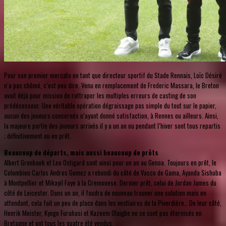
Pour son premier mercato en tant que directeur sportif du Stade Rennais, Loïc Désiré
n’a pas chômé, c’est peu dire. Venu en remplacement de Frederic Massara, le Breton
avait déjà pour mission de rattraper les multiples erreurs de casting de son
prédécesseur. Une véritable opération dégraissage pas simple du tout sur le papier,
aucun des joueurs concernés n’ayant donné satisfaction, à Rennes ou ailleurs. Ainsi,
la majeure partie des joueurs arrivés il y a un an ou pendant l’hiver sont tous repartis
; définitivement ou en prêt.
Beaucoup de départs, mais aussi beaucoup de prêts
Albert Gronbaek et Leo Ostigard sont ainsi pour un an au Genoa. Toujours en prêt, le
Colombien Carlos Andres Gomez a rebondi du côté de Vasco de Gama, Ayanda Sishuba
à Montpellier et Mikayil Faye à la Cremonese. Dernier prêt, celui de Jordan James du
côté de Leicester. Dans un an, il faudra de nouveau trouver une solution mais en
attendant, cela fait un peu de place dans les vestiaires de la Piverdière… De leur côté,
Henrik Meister, Kyogo Furuhasi et Kazeem Olaigbe ne se sont pas éternisés en
Bretagne et ont tous les quatre été vendus.