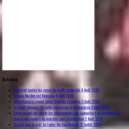
© Free
Joomla! 3 Modules
- by
VinaGecko.com
Articles
Il cochait toutes les cases du profil recherché
4 Août 2026
Doreen Norden est Rennaise
4 Août 2026
Glenn Kamara rejoint Julien Stéphan à Londres
3 Août 2026
Le Stade Rennais fait belle impression à Galatasaray
3 Août 2026
Côme prévoit de retirer les abonnements des supporters qui manquent un
trop grand nombre de matches sans justification
2 Août 2026
Accord pour le prêt de l'ailier Nordan Mukiele
31 Juillet 2026