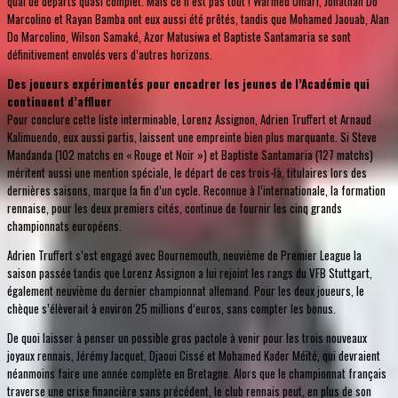
quai de départs quasi complet. Mais ce n’est pas tout ! Warmed Omari, Jonathan Do
Marcolino et Rayan Bamba ont eux aussi été prêtés, tandis que Mohamed Jaouab, Alan
Do Marcolino, Wilson Samaké, Azor Matusiwa et Baptiste Santamaria se sont
définitivement envolés vers d’autres horizons.
Des joueurs expérimentés pour encadrer les jeunes de l’Académie qui
continuent d’affluer
Pour conclure cette liste interminable, Lorenz Assignon, Adrien Truffert et Arnaud
Kalimuendo, eux aussi partis, laissent une empreinte bien plus marquante. Si Steve
Mandanda (102 matchs en « Rouge et Noir ») et Baptiste Santamaria (127 matchs)
méritent aussi une mention spéciale, le départ de ces trois-là, titulaires lors des
dernières saisons, marque la fin d’un cycle. Reconnue à l’internationale, la formation
rennaise, pour les deux premiers cités, continue de fournir les cinq grands
championnats européens.
Adrien Truffert s’est engagé avec Bournemouth, neuvième de Premier League la
saison passée tandis que Lorenz Assignon a lui rejoint les rangs du VFB Stuttgart,
également neuvième du dernier championnat allemand. Pour les deux joueurs, le
chèque s’élèverait à environ 25 millions d’euros, sans compter les bonus.
De quoi laisser à penser un possible gros pactole à venir pour les trois nouveaux
joyaux rennais, Jérémy Jacquet, Djaoui Cissé et Mohamed Kader Méïté, qui devraient
néanmoins faire une année complète en Bretagne. Alors que le championnat français
traverse une crise financière sans précédent, le club rennais peut, en plus de son