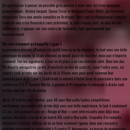
De quoi laisser à penser un possible gros pactole à venir pour les trois nouveaux
joyaux rennais, Jérémy Jacquet, Djaoui Cissé et Mohamed Kader Méïté, qui devraient
néanmoins faire une année complète en Bretagne. Alors que le championnat français
traverse une crise financière sans précédent, le club rennais peut, en plus de son
actionnaire, s’appuyer sur son centre de formation, tant sportivement que
financièrement.
Un recrutement estampillé Ligue 1
La première mission effectuée (et plutôt bien au vu du chantier), le tout avec une belle
enveloppe en poche, le Stade Rennais se devait aussi de recruter, mais pas n’importe
comment. Fini les signatures à tout-va et place à un recrutement ciblé. Bien loin des
26 départs enregistrés (prêts, transferts ou fins de contrat), dans l’autre sens, six
joueurs sont arrivés sur les bords de la Vilaine avec pour point commun leur
connaissance de la Ligue 1. Confirmant la volonté d’Habib Beye de poursuivre dans son
schéma en 3-5-2, Quentin Merlin, à gauche et Przemyslaw Frankowski à droite sont
arrivés dans un rôle de piston.
Après 81 matchs avec Nantes, puis 46 avec Marseille toutes compétitions
confondues, le premier cité arrive déjà avec une belle expérience, le tout à seulement
23 ans. Ces premiers pas en « Rouge et Noir » sont intéressants avec déjà deux
passes décisives à la clé et un match XXL contre Marseille. Coupable d’errements
défensifs à Lorient, difficile de lui en tenir vraiment rigueur dans une rencontre
disputée quasiment en intégralité à 9 contre 11. Néanmoins, sa marge de progression