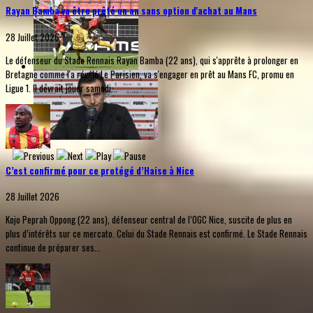
Rayan Bamba va être prêté un an sans option d'achat au Mans
28 Juillet 2026
Le défenseur du Stade Rennais Rayan Bamba (22 ans), qui s'apprête à prolonger en
Bretagne comme l'a révélé Le Parisien, va s'engager en prêt au Mans FC, promu en
Ligue 1. Il devrait jouer samedi...
C’est confirmé pour ce protégé d’Haise à Nice
28 Juillet 2026
Kojo Peprah Oppong (22 ans), défenseur central de l’OGC Nice, suscite de plus en
plus d’intérêts sur ce mercato. Celui du Stade Rennais est confirmé. Le Stade Rennais
continue de préparer ses...