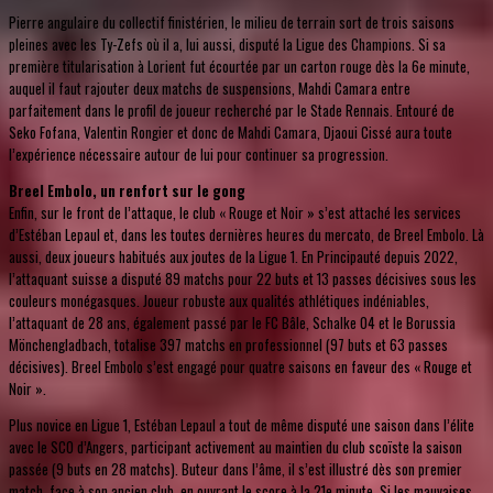
Pierre angulaire du collectif finistérien, le milieu de terrain sort de trois saisons
pleines avec les Ty-Zefs où il a, lui aussi, disputé la Ligue des Champions. Si sa
première titularisation à Lorient fut écourtée par un carton rouge dès la 6e minute,
auquel il faut rajouter deux matchs de suspensions, Mahdi Camara entre
parfaitement dans le profil de joueur recherché par le Stade Rennais. Entouré de
Seko Fofana, Valentin Rongier et donc de Mahdi Camara, Djaoui Cissé aura toute
l’expérience nécessaire autour de lui pour continuer sa progression.
Breel Embolo, un renfort sur le gong
Enfin, sur le front de l’attaque, le club « Rouge et Noir » s’est attaché les services
d’Estéban Lepaul et, dans les toutes dernières heures du mercato, de Breel Embolo. Là
aussi, deux joueurs habitués aux joutes de la Ligue 1. En Principauté depuis 2022,
l’attaquant suisse a disputé 89 matchs pour 22 buts et 13 passes décisives sous les
couleurs monégasques. Joueur robuste aux qualités athlétiques indéniables,
l’attaquant de 28 ans, également passé par le FC Bâle, Schalke 04 et le Borussia
Mönchengladbach, totalise 397 matchs en professionnel (97 buts et 63 passes
décisives). Breel Embolo s’est engagé pour quatre saisons en faveur des « Rouge et
Noir ».
Plus novice en Ligue 1, Estéban Lepaul a tout de même disputé une saison dans l’élite
avec le SCO d’Angers, participant activement au maintien du club scoïste la saison
passée (9 buts en 28 matchs). Buteur dans l’âme, il s’est illustré dès son premier
match, face à son ancien club, en ouvrant le score à la 21e minute. Si les mauvaises