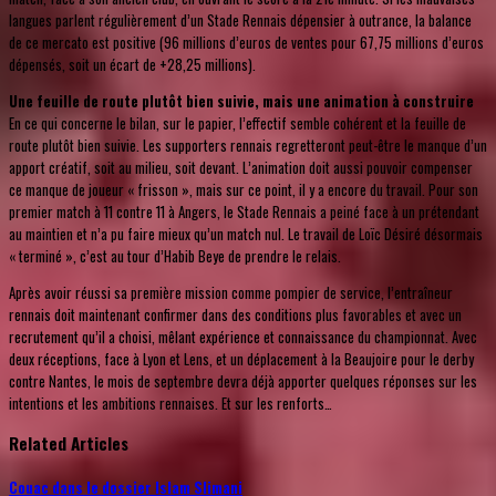
langues parlent régulièrement d’un Stade Rennais dépensier à outrance, la balance
de ce mercato est positive (96 millions d’euros de ventes pour 67,75 millions d’euros
dépensés, soit un écart de +28,25 millions).
Une feuille de route plutôt bien suivie, mais une animation à construire
En ce qui concerne le bilan, sur le papier, l’effectif semble cohérent et la feuille de
route plutôt bien suivie. Les supporters rennais regretteront peut-être le manque d’un
apport créatif, soit au milieu, soit devant. L’animation doit aussi pouvoir compenser
ce manque de joueur « frisson », mais sur ce point, il y a encore du travail. Pour son
premier match à 11 contre 11 à Angers, le Stade Rennais a peiné face à un prétendant
au maintien et n’a pu faire mieux qu’un match nul. Le travail de Loïc Désiré désormais
« terminé », c’est au tour d’Habib Beye de prendre le relais.
Après avoir réussi sa première mission comme pompier de service, l’entraîneur
rennais doit maintenant confirmer dans des conditions plus favorables et avec un
recrutement qu’il a choisi, mêlant expérience et connaissance du championnat. Avec
deux réceptions, face à Lyon et Lens, et un déplacement à la Beaujoire pour le derby
contre Nantes, le mois de septembre devra déjà apporter quelques réponses sur les
intentions et les ambitions rennaises. Et sur les renforts…
Related Articles
Couac dans le dossier Islam Slimani