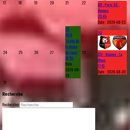
17
18
19
20
21
22
J01 : Paris SG -
Rennes
20:45
Date :
2026-08-23
28
30
UEFA
Tirage de
la phase
24
25
26
27
de Ligue
29
J02 : Rennes - Le
18:00
Mans
Date :
17:15
2026-08-
Date :
2026-08-30
28
31
Recherche
Rechercher