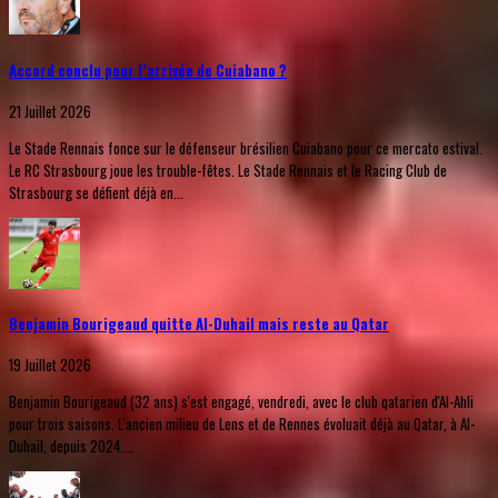
Accord conclu pour l’arrivée de Cuiabano ?
21 Juillet 2026
Le Stade Rennais fonce sur le défenseur brésilien Cuiabano pour ce mercato estival.
Le RC Strasbourg joue les trouble-fêtes. Le Stade Rennais et le Racing Club de
Strasbourg se défient déjà en...
Benjamin Bourigeaud quitte Al-Duhail mais reste au Qatar
19 Juillet 2026
Benjamin Bourigeaud (32 ans) s'est engagé, vendredi, avec le club qatarien d'Al-Ahli
pour trois saisons. L'ancien milieu de Lens et de Rennes évoluait déjà au Qatar, à Al-
Duhail, depuis 2024....