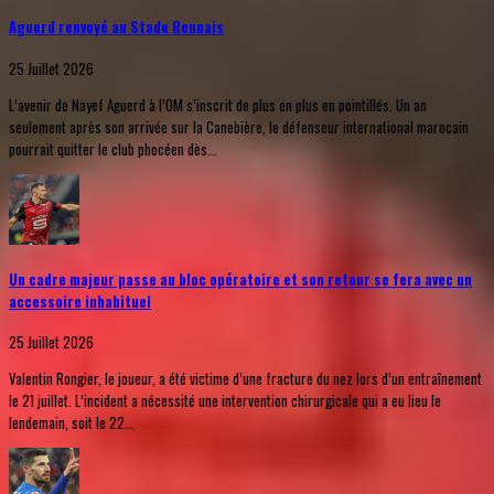
Aguerd renvoyé au Stade Rennais
25 Juillet 2026
L’avenir de Nayef Aguerd à l’OM s’inscrit de plus en plus en pointillés. Un an
seulement après son arrivée sur la Canebière, le défenseur international marocain
pourrait quitter le club phocéen dès...
Un cadre majeur passe au bloc opératoire et son retour se fera avec un
accessoire inhabituel
25 Juillet 2026
Valentin Rongier, le joueur, a été victime d’une fracture du nez lors d’un entraînement
le 21 juillet. L’incident a nécessité une intervention chirurgicale qui a eu lieu le
lendemain, soit le 22...