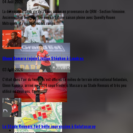
04 Août 2026
La défenseure centrale de 21 ans arrive en provenance de QRM - Section Féminine.
Anciennement lensoise, Doreen sort d'une saison pleine avec Quevilly Rouen
Métropole et rejoint donc les rangs...
Glenn Kamara rejoint Julien Stéphan à Londres
03 Août 2026
C’était dans l’air du temps, c’est officiel. Le milieu de terrain international finlandais,
Glenn Kamara, arrivé en 2024 sous Frederic Massara au Stade Rennais et très peu
utilisé en deux ans, faute...
Le Stade Rennais fait belle impression à Galatasaray