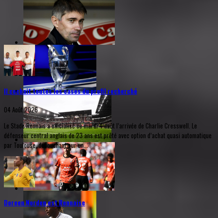
Il cochait toutes les cases du profil recherché
04 Août 2026
Le Stade Rennais a officialisé ce mardi 4 août l’arrivée de Charlie Cresswell. Le
défenseur central anglais de 23 ans est prêté avec option d’achat quasi automatique
par Toulouse, débouchant sur un...
Doreen Norden est Rennaise