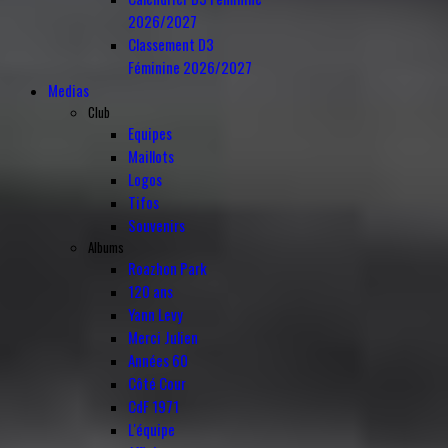
2026/2027
Classement D3
Féminine 2026/2027
Medias
Club
Equipes
Maillots
Logos
Tifos
Souvenirs
Albums
Roazhon Park
120 ans
Yann Levy
Merci Julien
Années 60
Côté Cour
CdF 1971
L'équipe