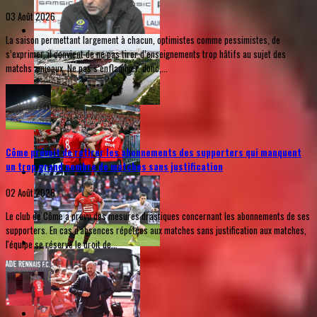
03 Août 2026
La saison permettant largement à chacun, optimistes comme pessimistes, de
s’exprimer, il convient de ne pas tirer d’enseignements trop hâtifs au sujet des
matchs amicaux. Ne pas s’enflammer, donc,...
Côme prévoit de retirer les abonnements des supporters qui manquent
un trop grand nombre de matches sans justification
02 Août 2026
Le club de Côme a prévu des mesures drastiques concernant les abonnements de ses
supporters. En cas d'absences répétées aux matches sans justification aux matches,
l'équipe se réserve le droit de...