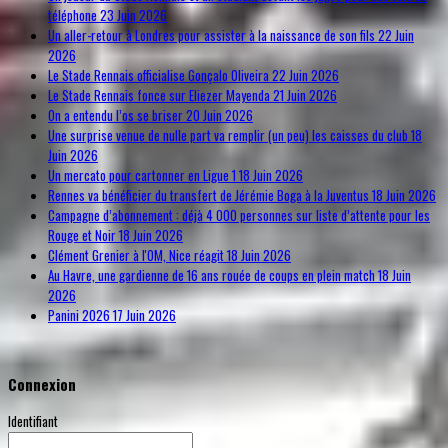
téléphone
23 Juin 2026
Un aller-retour à Londres pour assister à la naissance de son fils
22 Juin
2026
Le Stade Rennais officialise Gonçalo Oliveira
22 Juin 2026
Le Stade Rennais fonce sur Eliezer Mayenda
21 Juin 2026
On a entendu l’os se briser
20 Juin 2026
Une surprise venue de nulle part va remplir (un peu) les caisses du club
18
Juin 2026
Un mercato pour cartonner en Ligue 1
18 Juin 2026
Rennes va bénéficier du transfert de Jérémie Boga à la Juventus
18 Juin 2026
Campagne d’abonnement : déjà 4 000 personnes sur liste d’attente pour les
Rouge et Noir
18 Juin 2026
Clément Grenier à l'OM, Nice réagit
18 Juin 2026
Au Havre, une gardienne de 16 ans rouée de coups en plein match
18 Juin
2026
Panini 2026
17 Juin 2026
Connexion
Identifiant