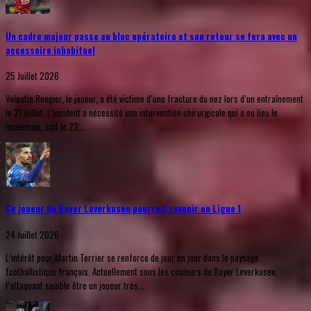
Un cadre majeur passe au bloc opératoire et son retour se fera avec un
accessoire inhabituel
25 Juillet 2026
Valentin Rongier, le joueur, a été victime d’une fracture du nez lors d’un entraînement
le 21 juillet. L’incident a nécessité une intervention chirurgicale qui a eu lieu le
lendemain, soit le 22...
Ce joueur du Bayer Leverkusen pourrait revenir en Ligue 1
24 Juillet 2026
L’intérêt pour Martin Terrier se renforce de jour en jour dans le paysage
footballistique français. Actuellement sous les couleurs du Bayer Leverkusen,
l’attaquant semble être un joueur très...