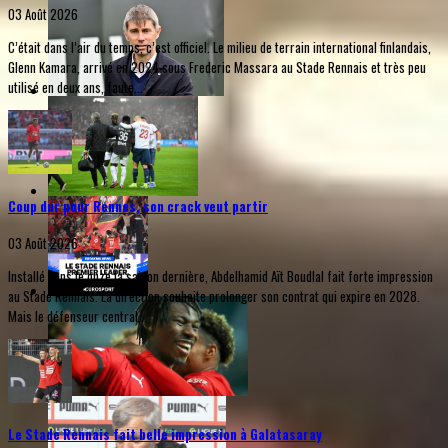
03 Août 2026
C’était dans l’air du temps, c’est officiel. Le milieu de terrain international finlandais,
Glenn Kamara, arrivé en 2024 sous Frederic Massara au Stade Rennais et très peu
utilisé en deux ans, faute...
Coup dur pour Rennes, son crack veut partir
03 Août 2026
Installé dans le onze la saison dernière, Abdelhamid Aït Boudlal fait forte impression
au Stade Rennais. La direction souhaite prolonger son contrat qui expire en 2028.
Mais le défenseur central...
Le Stade Rennais fait belle impression à Galatasaray