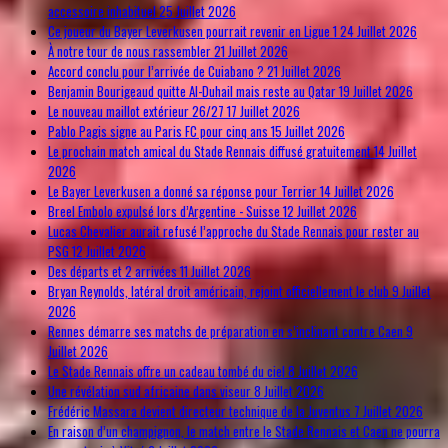
accessoire inhabituel
25 Juillet 2026
Ce joueur du Bayer Leverkusen pourrait revenir en Ligue 1
24 Juillet 2026
À notre tour de nous rassembler
21 Juillet 2026
Accord conclu pour l’arrivée de Cuiabano ?
21 Juillet 2026
Benjamin Bourigeaud quitte Al-Duhail mais reste au Qatar
19 Juillet 2026
Le nouveau maillot extérieur 26/27
17 Juillet 2026
Pablo Pagis signe au Paris FC pour cinq ans
15 Juillet 2026
Le prochain match amical du Stade Rennais diffusé gratuitement
14 Juillet
2026
Le Bayer Leverkusen a donné sa réponse pour Terrier
14 Juillet 2026
Breel Embolo expulsé lors d’Argentine - Suisse
12 Juillet 2026
Lucas Chevalier aurait refusé l’approche du Stade Rennais pour rester au
PSG
12 Juillet 2026
Des départs et 2 arrivées
11 Juillet 2026
Bryan Reynolds, latéral droit américain, rejoint officiellement le club
9 Juillet
2026
Rennes démarre ses matchs de préparation en s’inclinant contre Caen
9
Juillet 2026
Le Stade Rennais offre un cadeau tombé du ciel
8 Juillet 2026
Une révélation sud africaine dans viseur
8 Juillet 2026
Frédéric Massara devient directeur technique de la Juventus
7 Juillet 2026
En raison d’un champignon, le match entre le Stade Rennais et Caen ne pourra