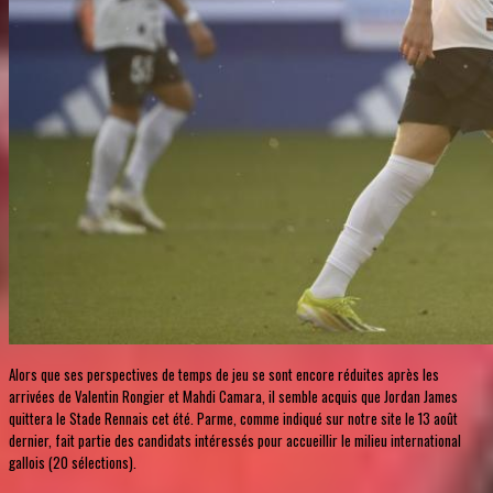
Alors que ses perspectives de temps de jeu se sont encore réduites après les
arrivées de Valentin Rongier et Mahdi Camara, il semble acquis que Jordan James
quittera le Stade Rennais cet été. Parme, comme indiqué sur notre site le 13 août
dernier, fait partie des candidats intéressés pour accueillir le milieu international
gallois (20 sélections).