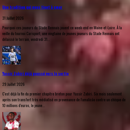
Une tradition qui nous tient à cœur
31 Juillet 2026
Pourquoi ces joueurs du Stade Rennais jouent ce week-end en Maine-et-Loire. À la
veille du tournoi Carisport, une vingtaine de jeunes joueurs du Stade Rennais ont
délaissé le terrain, vendredi 31...
Yassir Zabiri déjà poussé vers la sortie
29 Juillet 2026
C'est déjà la fin du premier chapitre breton pour Yassir Zabiri. Six mois seulement
après son transfert très médiatisé en provenance de Famalicão contre un chèque de
10 millions d'euros, le jeune...