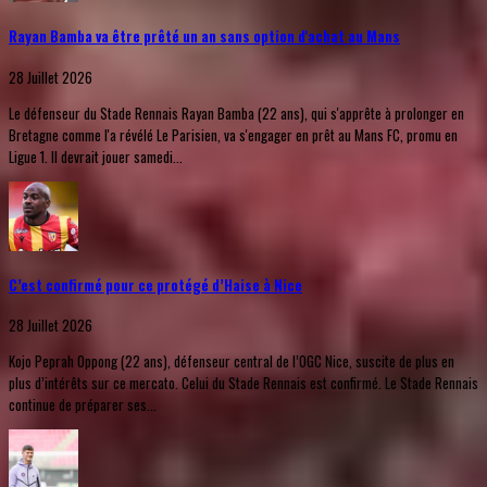
Rayan Bamba va être prêté un an sans option d'achat au Mans
28 Juillet 2026
Le défenseur du Stade Rennais Rayan Bamba (22 ans), qui s'apprête à prolonger en
Bretagne comme l'a révélé Le Parisien, va s'engager en prêt au Mans FC, promu en
Ligue 1. Il devrait jouer samedi...
C’est confirmé pour ce protégé d’Haise à Nice
28 Juillet 2026
Kojo Peprah Oppong (22 ans), défenseur central de l’OGC Nice, suscite de plus en
plus d’intérêts sur ce mercato. Celui du Stade Rennais est confirmé. Le Stade Rennais
continue de préparer ses...