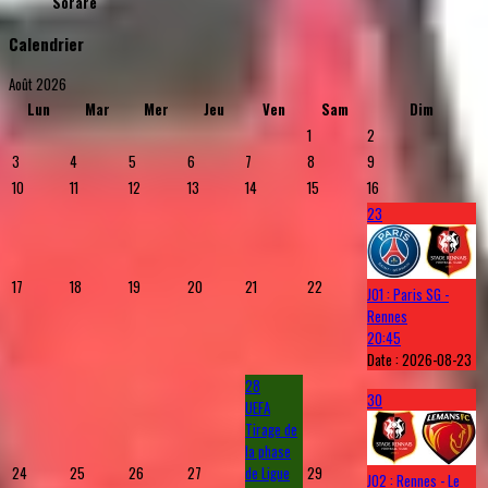
Sorare
Calendrier
Août 2026
Lun
Mar
Mer
Jeu
Ven
Sam
Dim
1
2
3
4
5
6
7
8
9
10
11
12
13
14
15
16
23
17
18
19
20
21
22
J01 : Paris SG -
Rennes
20:45
Date :
2026-08-23
28
30
UEFA
Tirage de
la phase
24
25
26
27
de Ligue
29
J02 : Rennes - Le