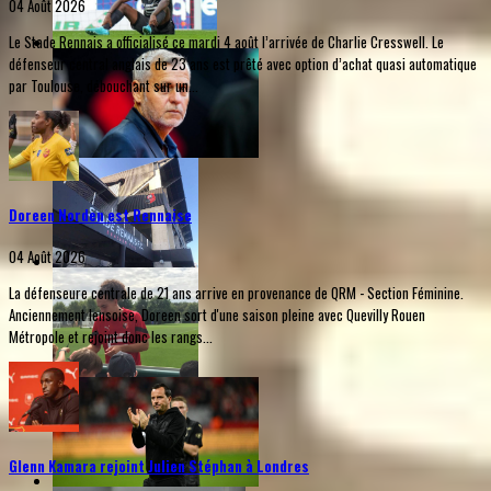
04 Août 2026
Le Stade Rennais a officialisé ce mardi 4 août l’arrivée de Charlie Cresswell. Le
défenseur central anglais de 23 ans est prêté avec option d’achat quasi automatique
par Toulouse, débouchant sur un...
Doreen Norden est Rennaise
04 Août 2026
La défenseure centrale de 21 ans arrive en provenance de QRM - Section Féminine.
Anciennement lensoise, Doreen sort d'une saison pleine avec Quevilly Rouen
Métropole et rejoint donc les rangs...
Glenn Kamara rejoint Julien Stéphan à Londres