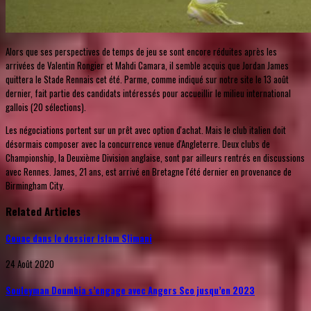
Alors que ses perspectives de temps de jeu se sont encore réduites après les
arrivées de Valentin Rongier et Mahdi Camara, il semble acquis que Jordan James
quittera le Stade Rennais cet été. Parme, comme indiqué sur notre site le 13 août
dernier, fait partie des candidats intéressés pour accueillir le milieu international
gallois (20 sélections).
Les négociations portent sur un prêt avec option d'achat. Mais le club italien doit
désormais composer avec la concurrence venue d'Angleterre. Deux clubs de
Championship, la Deuxième Division anglaise, sont par ailleurs rentrés en discussions
avec Rennes. James, 21 ans, est arrivé en Bretagne l'été dernier en provenance de
Birmingham City.
Related Articles
Couac dans le dossier Islam Slimani
24 Août 2020
Souleyman Doumbia s’engage avec Angers Sco jusqu’en 2023