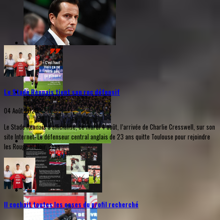
Le Stade Rennais tient son roc défensif
04 Août 2026
Le Stade Rennais a officialisé, ce mardi 4 août, l’arrivée de Charlie Cresswell, sur son
site Internet. Le défenseur central anglais de 23 ans quitte Toulouse pour rejoindre
les Rouge et Noir, sous...
Il cochait toutes les cases du profil recherché