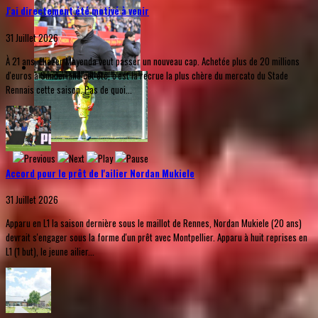
J'ai directement été motivé à venir
31 Juillet 2026
À 21 ans, Eliezer Mayenda veut passer un nouveau cap. Achetée plus de 20 millions
d'euros à Sunderland cet été, c'est la recrue la plus chère du mercato du Stade
Rennais cette saison. Pas de quoi...
Accord pour le prêt de l'ailier Nordan Mukiele
31 Juillet 2026
Apparu en L1 la saison dernière sous le maillot de Rennes, Nordan Mukiele (20 ans)
devrait s'engager sous la forme d'un prêt avec Montpellier. Apparu à huit reprises en
L1 (1 but), le jeune ailier...