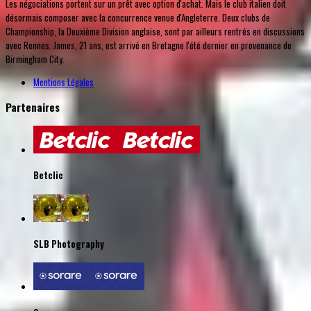
Les négociations portent sur un prêt avec option d'achat. Mais le club italien doit
désormais composer avec la concurrence venue d'Angleterre. Deux clubs de
Championship, la Deuxième Division anglaise, sont par ailleurs rentrés en discussions
avec Rennes. James, 21 ans, est arrivé en Bretagne l'été dernier en provenance de
Birmingham City.
Mentions Légales
Partenaires
Betclic
SLB Photography