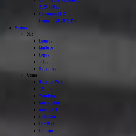
2026/2027
Classement D3
Féminine 2026/2027
Medias
Club
Equipes
Maillots
Logos
Tifos
Souvenirs
Albums
Roazhon Park
120 ans
Yann Levy
Merci Julien
Années 60
Côté Cour
CdF 1971
L'équipe