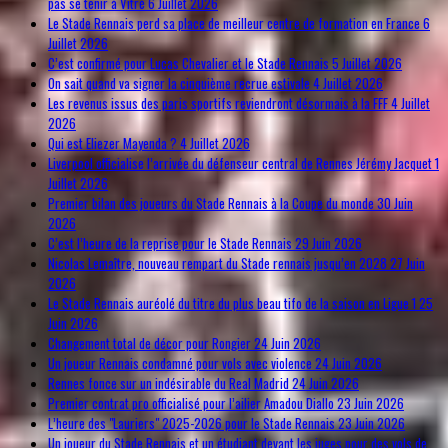
pas se tenir à Vitré
6 Juillet 2026
Le Stade Rennais perd sa place de meilleur centre de formation en France
6
Juillet 2026
C’est confirmé pour Lucas Chevalier et le Stade Rennais
5 Juillet 2026
On sait quand va signer la cinquième recrue estivale
4 Juillet 2026
Les revenus issus des paris sportifs reviendront désormais à la FFF
4 Juillet
2026
Qui est Eliezer Mayenda ?
4 Juillet 2026
Liverpool officialise l’arrivée du défenseur central de Rennes Jérémy Jacquet
1
Juillet 2026
Premier bilan des joueurs du Stade Rennais à la Coupe du monde
30 Juin
2026
C’est l’heure de la reprise pour le Stade Rennais
29 Juin 2026
Nicolas Lemaître, nouveau rempart du Stade rennais jusqu’en 2028
27 Juin
2026
Le Stade Rennais auréolé du titre du plus beau tifo de la saison en Ligue 1
25
Juin 2026
Changement total de décor pour Rongier
24 Juin 2026
Un joueur Rennais condamné pour vols avec violence
24 Juin 2026
Rennes fonce sur un indésirable du Real Madrid
24 Juin 2026
Premier contrat pro officialisé pour l’ailier Amadou Diallo
23 Juin 2026
L’heure des "Lauriers" 2025-2026 pour le Stade Rennais
23 Juin 2026
Un joueur du Stade Rennais et un étudiant devant les juges pour des vols de