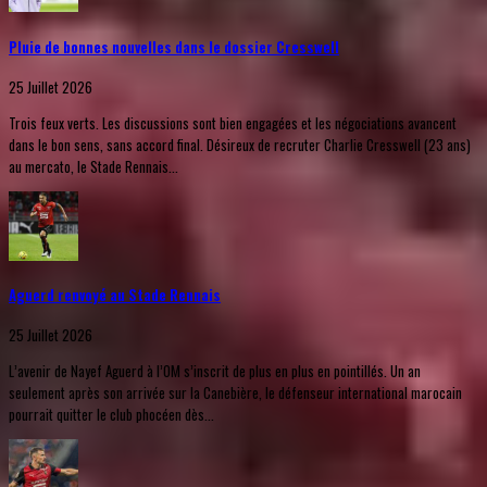
Pluie de bonnes nouvelles dans le dossier Cresswell
25 Juillet 2026
Trois feux verts. Les discussions sont bien engagées et les négociations avancent
dans le bon sens, sans accord final. Désireux de recruter Charlie Cresswell (23 ans)
au mercato, le Stade Rennais...
Aguerd renvoyé au Stade Rennais
25 Juillet 2026
L’avenir de Nayef Aguerd à l’OM s’inscrit de plus en plus en pointillés. Un an
seulement après son arrivée sur la Canebière, le défenseur international marocain
pourrait quitter le club phocéen dès...