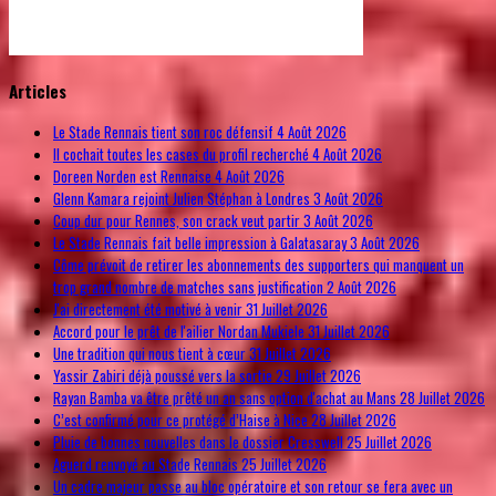
© Free
Joomla! 3 Modules
- by
VinaGecko.com
Articles
Le Stade Rennais tient son roc défensif
4 Août 2026
Il cochait toutes les cases du profil recherché
4 Août 2026
Doreen Norden est Rennaise
4 Août 2026
Glenn Kamara rejoint Julien Stéphan à Londres
3 Août 2026
Coup dur pour Rennes, son crack veut partir
3 Août 2026
Le Stade Rennais fait belle impression à Galatasaray
3 Août 2026
Côme prévoit de retirer les abonnements des supporters qui manquent un
trop grand nombre de matches sans justification
2 Août 2026
J'ai directement été motivé à venir
31 Juillet 2026
Accord pour le prêt de l'ailier Nordan Mukiele
31 Juillet 2026
Une tradition qui nous tient à cœur
31 Juillet 2026
Yassir Zabiri déjà poussé vers la sortie
29 Juillet 2026
Rayan Bamba va être prêté un an sans option d'achat au Mans
28 Juillet 2026
C’est confirmé pour ce protégé d’Haise à Nice
28 Juillet 2026
Pluie de bonnes nouvelles dans le dossier Cresswell
25 Juillet 2026
Aguerd renvoyé au Stade Rennais
25 Juillet 2026
Un cadre majeur passe au bloc opératoire et son retour se fera avec un