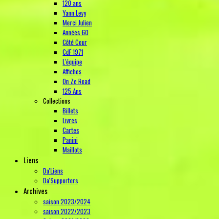
120 ans
Yann Levy
Merci Julien
Années 60
Côté Cour
CdF 1971
L'équipe
Affiches
On Ze Road
125 Ans
Collections
Billets
Livres
Cartes
Panini
Maillots
Liens
Da'Liens
Da'Supporters
Archives
saison 2023/2024
saison 2022/2023