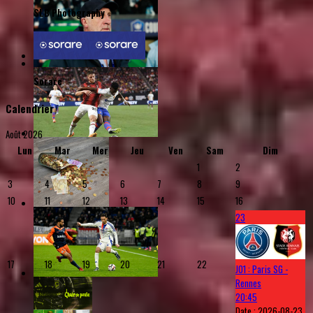
SLB Photography
Sorare
Calendrier
Août 2026
Lun
Mar
Mer
Jeu
Ven
Sam
Dim
1
2
3
4
5
6
7
8
9
10
11
12
13
14
15
16
23
17
18
19
20
21
22
J01 : Paris SG -
Rennes
20:45
Date :
2026-08-23