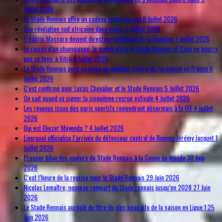
Juillet 2026
Le Stade Rennais offre un cadeau tombé du ciel
8 Juillet 2026
Une révélation sud africaine dans viseur
8 Juillet 2026
Frédéric Massara devient directeur technique de la Juventus
7 Juillet 2026
En raison d’un champignon, le match entre le Stade Rennais et Caen ne pourra
pas se tenir à Vitré
6 Juillet 2026
Le Stade Rennais perd sa place de meilleur centre de formation en France
6
Juillet 2026
C’est confirmé pour Lucas Chevalier et le Stade Rennais
5 Juillet 2026
On sait quand va signer la cinquième recrue estivale
4 Juillet 2026
Les revenus issus des paris sportifs reviendront désormais à la FFF
4 Juillet
2026
Qui est Eliezer Mayenda ?
4 Juillet 2026
Liverpool officialise l’arrivée du défenseur central de Rennes Jérémy Jacquet
1
Juillet 2026
Premier bilan des joueurs du Stade Rennais à la Coupe du monde
30 Juin
2026
C’est l’heure de la reprise pour le Stade Rennais
29 Juin 2026
Nicolas Lemaître, nouveau rempart du Stade rennais jusqu’en 2028
27 Juin
2026
Le Stade Rennais auréolé du titre du plus beau tifo de la saison en Ligue 1
25
Juin 2026