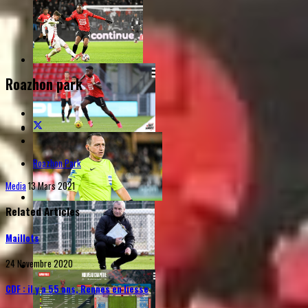
Roazhon park
Roazhon Park
Media
13 Mars 2021
Related Articles
Maillots
24 Novembre 2020
CDF : il y a 55 ans, Rennes en liesse