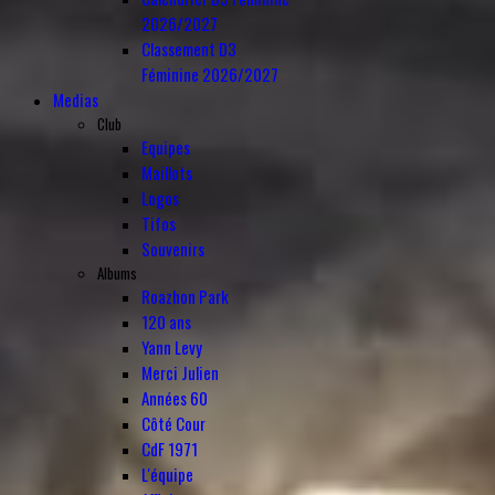
2026/2027
Classement D3
Féminine 2026/2027
Medias
Club
Equipes
Maillots
Logos
Tifos
Souvenirs
Albums
Roazhon Park
120 ans
Yann Levy
Merci Julien
Années 60
Côté Cour
CdF 1971
L'équipe