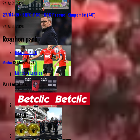
24 Août 2020
27/04/19 : SRFC-PSG : CSC Presnel Kimpembe (40')
24 Août 2020
Roazhon park
Roazhon Park
Media
13 Mars 2021
Mentions Légales
Partenaires
Betclic