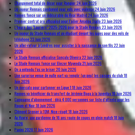
Changement total de décor pour Rongier
24 Juin 2026
Un joueur Rennais condamné pour vols avec violence
24 Juin 2026
Rennes fonce sur un indésirable du Real Madrid
24 Juin 2026
Premier contrat pro officialisé pour l’ailier Amadou Diallo
23 Juin 2026
L’heure des "Lauriers" 2025-2026 pour le Stade Rennais
23 Juin 2026
Un joueur du Stade Rennais et un étudiant devant les juges pour des vols de
téléphone
23 Juin 2026
Un aller-retour à Londres pour assister à la naissance de son fils
22 Juin
2026
Le Stade Rennais officialise Gonçalo Oliveira
22 Juin 2026
Le Stade Rennais fonce sur Eliezer Mayenda
21 Juin 2026
On a entendu l’os se briser
20 Juin 2026
Une surprise venue de nulle part va remplir (un peu) les caisses du club
18
Juin 2026
Un mercato pour cartonner en Ligue 1
18 Juin 2026
Rennes va bénéficier du transfert de Jérémie Boga à la Juventus
18 Juin 2026
Campagne d’abonnement : déjà 4 000 personnes sur liste d’attente pour les
Rouge et Noir
18 Juin 2026
Clément Grenier à l'OM, Nice réagit
18 Juin 2026
Au Havre, une gardienne de 16 ans rouée de coups en plein match
18 Juin
2026
Panini 2026
17 Juin 2026