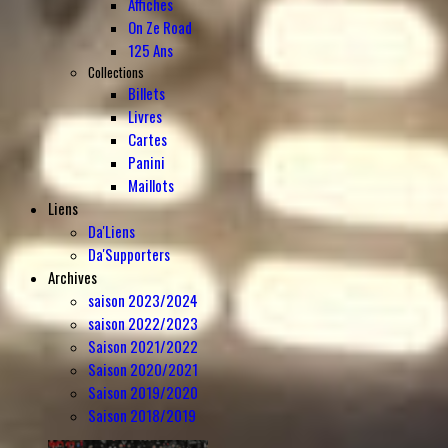
Affiches
On Ze Road
125 Ans
Collections
Billets
Livres
Cartes
Panini
Maillots
Liens
Da'Liens
Da'Supporters
Archives
saison 2023/2024
saison 2022/2023
Saison 2021/2022
Saison 2020/2021
Saison 2019/2020
Saison 2018/2019