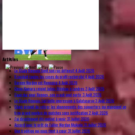
© Free
Joomla! 3 Modules
- by
VinaGecko.com
Articles
Le Stade Rennais tient son roc défensif
4 Août 2026
Il cochait toutes les cases du profil recherché
4 Août 2026
Doreen Norden est Rennaise
4 Août 2026
Glenn Kamara rejoint Julien Stéphan à Londres
3 Août 2026
Coup dur pour Rennes, son crack veut partir
3 Août 2026
Le Stade Rennais fait belle impression à Galatasaray
3 Août 2026
Côme prévoit de retirer les abonnements des supporters qui manquent un
trop grand nombre de matches sans justification
2 Août 2026
J'ai directement été motivé à venir
31 Juillet 2026
Accord pour le prêt de l'ailier Nordan Mukiele
31 Juillet 2026
Une tradition qui nous tient à cœur
31 Juillet 2026