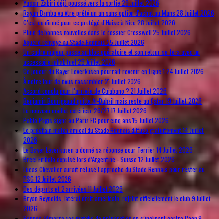
Yassir Zabiri déjà poussé vers la sortie
29 Juillet 2026
Rayan Bamba va être prêté un an sans option d'achat au Mans
28 Juillet 2026
C’est confirmé pour ce protégé d’Haise à Nice
28 Juillet 2026
Pluie de bonnes nouvelles dans le dossier Cresswell
25 Juillet 2026
Aguerd renvoyé au Stade Rennais
25 Juillet 2026
Un cadre majeur passe au bloc opératoire et son retour se fera avec un
accessoire inhabituel
25 Juillet 2026
Ce joueur du Bayer Leverkusen pourrait revenir en Ligue 1
24 Juillet 2026
À notre tour de nous rassembler
21 Juillet 2026
Accord conclu pour l’arrivée de Cuiabano ?
21 Juillet 2026
Benjamin Bourigeaud quitte Al-Duhail mais reste au Qatar
19 Juillet 2026
Le nouveau maillot extérieur 26/27
17 Juillet 2026
Pablo Pagis signe au Paris FC pour cinq ans
15 Juillet 2026
Le prochain match amical du Stade Rennais diffusé gratuitement
14 Juillet
2026
Le Bayer Leverkusen a donné sa réponse pour Terrier
14 Juillet 2026
Breel Embolo expulsé lors d’Argentine - Suisse
12 Juillet 2026
Lucas Chevalier aurait refusé l’approche du Stade Rennais pour rester au
PSG
12 Juillet 2026
Des départs et 2 arrivées
11 Juillet 2026
Bryan Reynolds, latéral droit américain, rejoint officiellement le club
9 Juillet
2026
Rennes démarre ses matchs de préparation en s’inclinant contre Caen
9