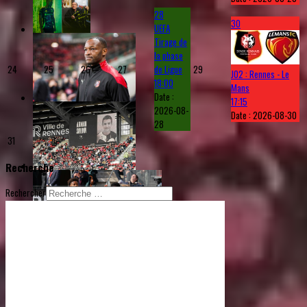
28
30
UEFA
Tirage de
la phase
24
25
26
27
de Ligue
29
J02 : Rennes - Le
18:00
Mans
Date :
17:15
2026-08-
Date :
2026-08-30
28
31
Recherche
Rechercher