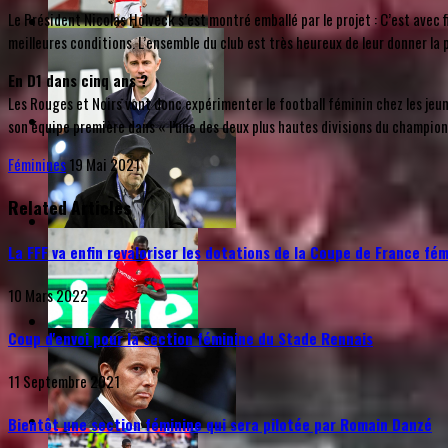
Le Président Nicolas Holveck s’est montré emballé par le projet : C’est avec f
meilleures conditions. L’ensemble du club est très heureux de leur donner la p
En D1 dans cinq ans ?
Les Rouges et Noirs vont donc expérimenter le football féminin chez les jeun
son équipe première dans « l’une des deux plus hautes divisions du champion
Féminines
19 Mai 2021
Related Articles
La FFF va enfin revaloriser les dotations de la Coupe de France fé
10 Mars 2022
Coup d'envoi pour la section féminine du Stade Rennais
11 Septembre 2021
Bientôt une section féminine qui sera pilotée par Romain Danzé