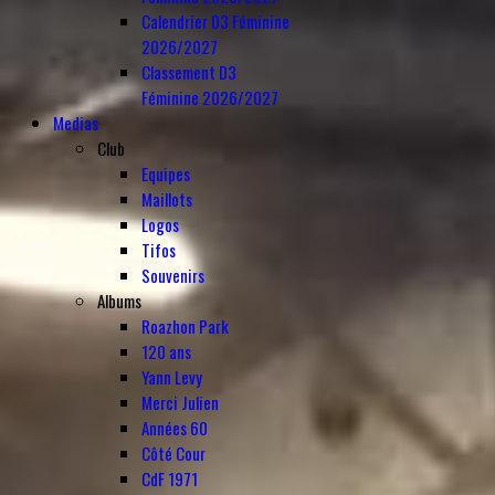
Calendrier D3 Féminine
2026/2027
Classement D3
Féminine 2026/2027
Medias
Club
Equipes
Maillots
Logos
Tifos
Souvenirs
Albums
Roazhon Park
120 ans
Yann Levy
Merci Julien
Années 60
Côté Cour
CdF 1971