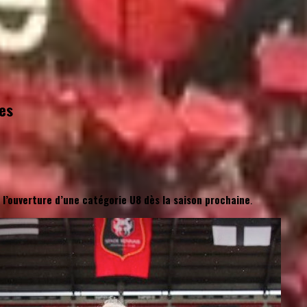
es
 l’ouverture d’une catégorie U8 dès la saison prochaine
.