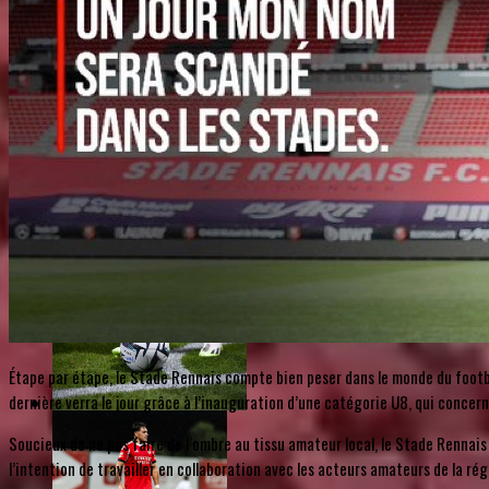
Étape par étape, le Stade Rennais compte bien peser dans le monde du footb
dernière verra le jour grâce à l’inauguration d’une catégorie U8, qui concerne
Soucieux de ne pas faire de l’ombre au tissu amateur local, le Stade Rennais
l’intention de travailler en collaboration avec les acteurs amateurs de la ré