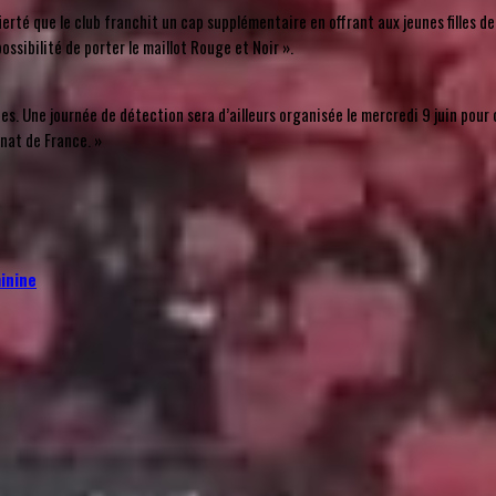
ierté que le club franchit un cap supplémentaire en offrant aux jeunes filles de
ossibilité de porter le maillot Rouge et Noir ».
es. Une journée de détection sera d’ailleurs organisée le mercredi 9 juin pour
nat de France. »
minine