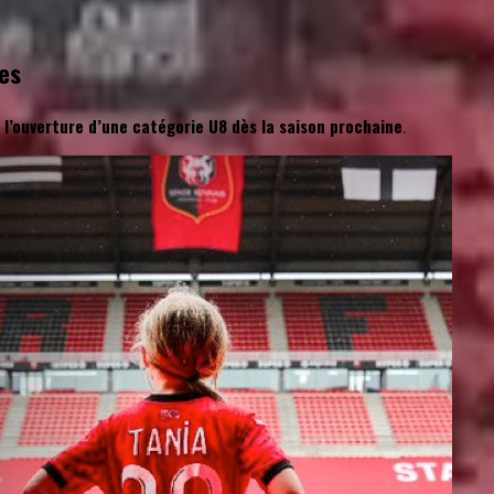
es
 l’ouverture d’une catégorie U8 dès la saison prochaine
.