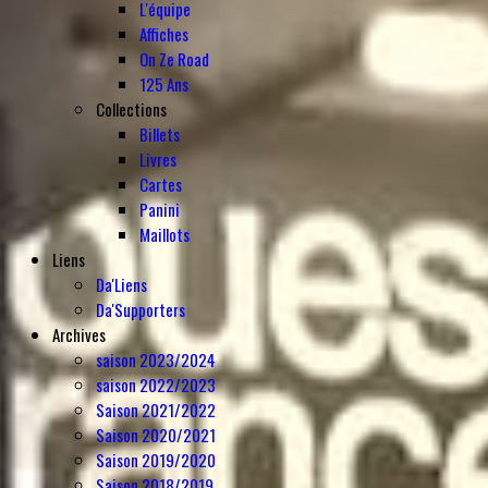
L'équipe
Affiches
On Ze Road
125 Ans
Collections
Billets
Livres
Cartes
Panini
Maillots
Liens
Da'Liens
Da'Supporters
Archives
saison 2023/2024
saison 2022/2023
Saison 2021/2022
Saison 2020/2021
Saison 2019/2020
Saison 2018/2019