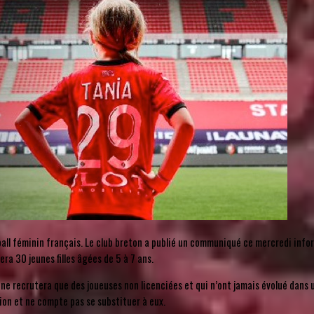
all féminin français. Le club breton a publié un communiqué ce mercredi info
ra 30 jeunes filles âgées de 5 à 7 ans.
 ne recrutera que des joueuses non licenciées et qui n’ont jamais évolué dans 
gion et ne compte pas se substituer à eux.