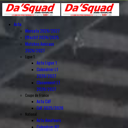
Actu
Mercato 2026/2027
Effectif 2024/2025
Matches Amicaux
2026/2027
Ligue 1
Actu Ligue 1
Calendrier L1
2026/2027
Classement L1
2026/2027
Coupe de France
Actu CdF
CdF 2025/2026
National
Actu Amateurs
Calendrier N2