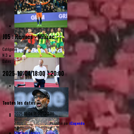
J05 : Rennes - Milizac
Catégorie
N 3
Dates
2025-10-04
18:00
-
20:00
Toutes les dates
2025-10-04
18:00 - 20:00
Propulsé par
iCagenda
Mentions Légales