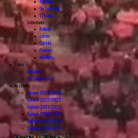
Affiches
On Ze Road
125 Ans
Collections
Billets
Livres
Cartes
Panini
Maillots
Liens
Da'Liens
Da'Supporters
Archives
saison 2023/2024
saison 2022/2023
Saison 2021/2022
Saison 2020/2021
Saison 2019/2020
Saison 2018/2019