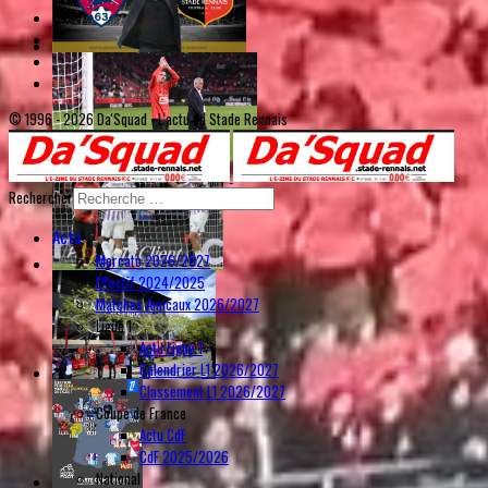
© 1996 - 2026 Da'Squad - L'actu du Stade Rennais
Rechercher
Actu
Mercato 2026/2027
Effectif 2024/2025
Matches Amicaux 2026/2027
Ligue 1
Actu Ligue 1
Calendrier L1 2026/2027
Classement L1 2026/2027
Coupe de France
Actu CdF
CdF 2025/2026
National