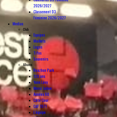
2026/2027
Classement D3
Féminine 2026/2027
Medias
Club
Equipes
Maillots
Logos
Tifos
Souvenirs
Albums
Roazhon Park
120 ans
Yann Levy
Merci Julien
Années 60
Côté Cour
CdF 1971
L'équipe