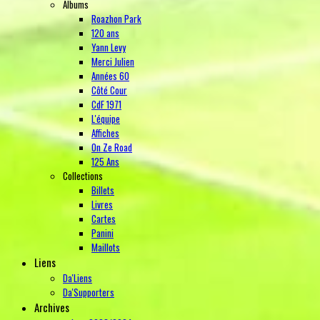
Albums
Roazhon Park
120 ans
Yann Levy
Merci Julien
Années 60
Côté Cour
CdF 1971
L'équipe
Affiches
On Ze Road
125 Ans
Collections
Billets
Livres
Cartes
Panini
Maillots
Liens
Da'Liens
Da'Supporters
Archives