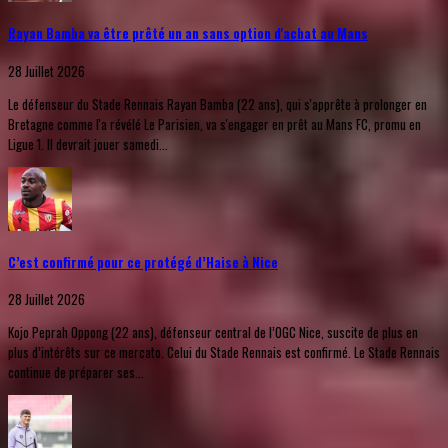
Rayan Bamba va être prêté un an sans option d'achat au Mans
28 Juillet 2026
Le défenseur du Stade Rennais Rayan Bamba (22 ans), qui s'apprête à prolonger en
Bretagne comme l'a révélé Le Parisien, va s'engager en prêt au Mans FC, promu en
Ligue 1. Il devrait jouer samedi...
C’est confirmé pour ce protégé d’Haise à Nice
28 Juillet 2026
Kojo Peprah Oppong (22 ans), défenseur central de l’OGC Nice, suscite de plus en
plus d’intérêts sur ce mercato. Celui du Stade Rennais est confirmé. Le Stade Rennais
continue de préparer ses...