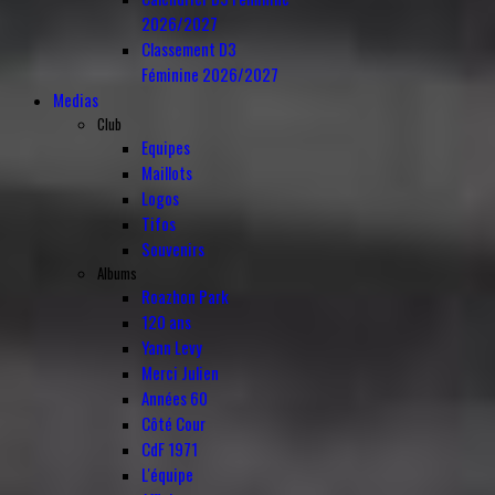
2026/2027
Classement D3
Féminine 2026/2027
Medias
Club
Equipes
Maillots
Logos
Tifos
Souvenirs
Albums
Roazhon Park
120 ans
Yann Levy
Merci Julien
Années 60
Côté Cour
CdF 1971
L'équipe