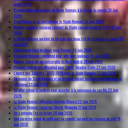
Juillet 2026
Premier bilan des joueurs du Stade Rennais à la Coupe du monde
30 Juin
2026
C’est l’heure de la reprise pour le Stade Rennais
29 Juin 2026
Nicolas Lemaître, nouveau rempart du Stade rennais jusqu’en 2028
27 Juin
2026
Le Stade Rennais auréolé du titre du plus beau tifo de la saison en Ligue 1
25
Juin 2026
Changement total de décor pour Rongier
24 Juin 2026
Un joueur Rennais condamné pour vols avec violence
24 Juin 2026
Rennes fonce sur un indésirable du Real Madrid
24 Juin 2026
Premier contrat pro officialisé pour l’ailier Amadou Diallo
23 Juin 2026
L’heure des "Lauriers" 2025-2026 pour le Stade Rennais
23 Juin 2026
Un joueur du Stade Rennais et un étudiant devant les juges pour des vols de
téléphone
23 Juin 2026
Un aller-retour à Londres pour assister à la naissance de son fils
22 Juin
2026
Le Stade Rennais officialise Gonçalo Oliveira
22 Juin 2026
Le Stade Rennais fonce sur Eliezer Mayenda
21 Juin 2026
On a entendu l’os se briser
20 Juin 2026
Une surprise venue de nulle part va remplir (un peu) les caisses du club
18
Juin 2026