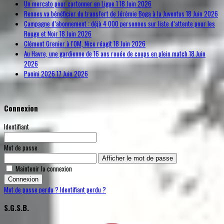
Un mercato pour cartonner en Ligue 1
18 Juin 2026
Rennes va bénéficier du transfert de Jérémie Boga à la Juventus
18 Juin 2026
Campagne d’abonnement : déjà 4 000 personnes sur liste d’attente pour les
Rouge et Noir
18 Juin 2026
Clément Grenier à l'OM, Nice réagit
18 Juin 2026
Au Havre, une gardienne de 16 ans rouée de coups en plein match
18 Juin
2026
Panini 2026
17 Juin 2026
Connexion
Identifiant
Mot de passe
Afficher le mot de passe
Maintenir la connexion
Connexion
Mot de passe perdu ?
Identifiant perdu ?
S.G.S.B.