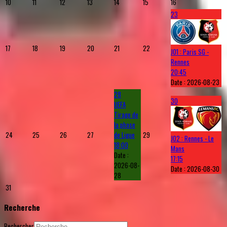
10
11
12
13
14
15
16
23
17
18
19
20
21
22
J01 : Paris SG -
Rennes
20:45
Date :
2026-08-23
28
30
UEFA
Tirage de
la phase
24
25
26
27
de Ligue
29
J02 : Rennes - Le
18:00
Mans
Date :
17:15
2026-08-
Date :
2026-08-30
28
31
Recherche
Rechercher