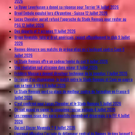
2026
Le Bayer Leverkusen a donné sa réponse pour Terrier
14 Juillet 2026
Breel Embolo expulsé lors d’Argentine - Suisse
12 Juillet 2026
Lucas Chevalier aurait refusé l’approche du Stade Rennais pour rester au
PSG
12 Juillet 2026
Des départs et 2 arrivées
11 Juillet 2026
Bryan Reynolds, latéral droit américain, rejoint officiellement le club
9 Juillet
2026
Rennes démarre ses matchs de préparation en s’inclinant contre Caen
9
Juillet 2026
Le Stade Rennais offre un cadeau tombé du ciel
8 Juillet 2026
Une révélation sud africaine dans viseur
8 Juillet 2026
Frédéric Massara devient directeur technique de la Juventus
7 Juillet 2026
En raison d’un champignon, le match entre le Stade Rennais et Caen ne pourra
pas se tenir à Vitré
6 Juillet 2026
Le Stade Rennais perd sa place de meilleur centre de formation en France
6
Juillet 2026
C’est confirmé pour Lucas Chevalier et le Stade Rennais
5 Juillet 2026
On sait quand va signer la cinquième recrue estivale
4 Juillet 2026
Les revenus issus des paris sportifs reviendront désormais à la FFF
4 Juillet
2026
Qui est Eliezer Mayenda ?
4 Juillet 2026
Liverpool officialise l’arrivée du défenseur central de Rennes Jérémy Jacquet
1