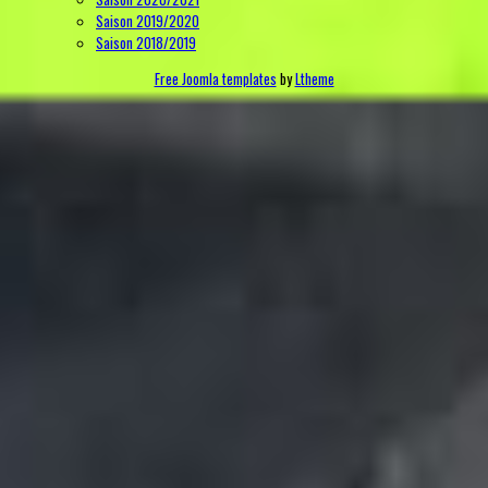
Saison 2019/2020
Saison 2018/2019
Free Joomla templates
by
Ltheme