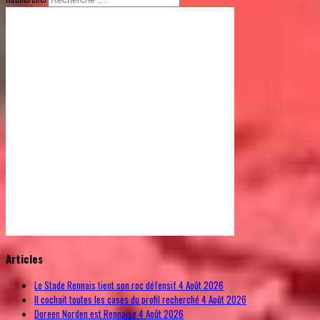
© Free
Joomla! 3 Modules
- by
VinaGecko.com
Articles
Le Stade Rennais tient son roc défensif
4 Août 2026
Il cochait toutes les cases du profil recherché
4 Août 2026
Doreen Norden est Rennaise
4 Août 2026