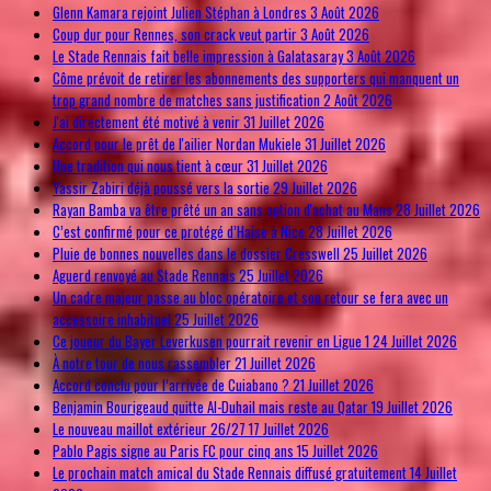
Glenn Kamara rejoint Julien Stéphan à Londres
3 Août 2026
Coup dur pour Rennes, son crack veut partir
3 Août 2026
Le Stade Rennais fait belle impression à Galatasaray
3 Août 2026
Côme prévoit de retirer les abonnements des supporters qui manquent un
trop grand nombre de matches sans justification
2 Août 2026
J'ai directement été motivé à venir
31 Juillet 2026
Accord pour le prêt de l'ailier Nordan Mukiele
31 Juillet 2026
Une tradition qui nous tient à cœur
31 Juillet 2026
Yassir Zabiri déjà poussé vers la sortie
29 Juillet 2026
Rayan Bamba va être prêté un an sans option d'achat au Mans
28 Juillet 2026
C’est confirmé pour ce protégé d’Haise à Nice
28 Juillet 2026
Pluie de bonnes nouvelles dans le dossier Cresswell
25 Juillet 2026
Aguerd renvoyé au Stade Rennais
25 Juillet 2026
Un cadre majeur passe au bloc opératoire et son retour se fera avec un
accessoire inhabituel
25 Juillet 2026
Ce joueur du Bayer Leverkusen pourrait revenir en Ligue 1
24 Juillet 2026
À notre tour de nous rassembler
21 Juillet 2026
Accord conclu pour l’arrivée de Cuiabano ?
21 Juillet 2026
Benjamin Bourigeaud quitte Al-Duhail mais reste au Qatar
19 Juillet 2026
Le nouveau maillot extérieur 26/27
17 Juillet 2026
Pablo Pagis signe au Paris FC pour cinq ans
15 Juillet 2026
Le prochain match amical du Stade Rennais diffusé gratuitement
14 Juillet