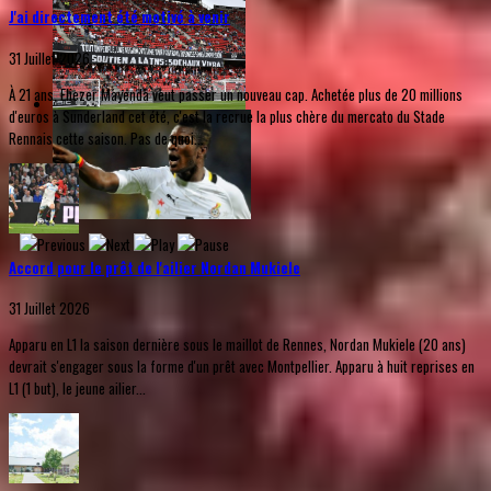
J'ai directement été motivé à venir
31 Juillet 2026
À 21 ans, Eliezer Mayenda veut passer un nouveau cap. Achetée plus de 20 millions
d'euros à Sunderland cet été, c'est la recrue la plus chère du mercato du Stade
Rennais cette saison. Pas de quoi...
Accord pour le prêt de l'ailier Nordan Mukiele
31 Juillet 2026
Apparu en L1 la saison dernière sous le maillot de Rennes, Nordan Mukiele (20 ans)
devrait s'engager sous la forme d'un prêt avec Montpellier. Apparu à huit reprises en
L1 (1 but), le jeune ailier...