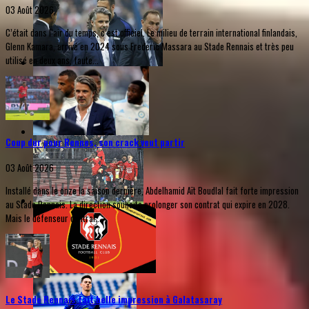
03 Août 2026
C’était dans l’air du temps, c’est officiel. Le milieu de terrain international finlandais,
Glenn Kamara, arrivé en 2024 sous Frederic Massara au Stade Rennais et très peu
utilisé en deux ans, faute...
Coup dur pour Rennes, son crack veut partir
03 Août 2026
Installé dans le onze la saison dernière, Abdelhamid Aït Boudlal fait forte impression
au Stade Rennais. La direction souhaite prolonger son contrat qui expire en 2028.
Mais le défenseur central...
Le Stade Rennais fait belle impression à Galatasaray