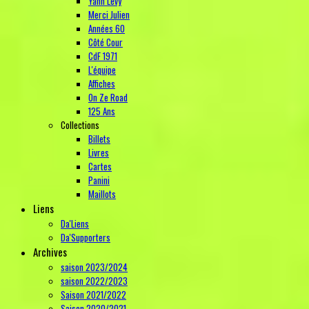
Yann Levy
Merci Julien
Années 60
Côté Cour
CdF 1971
L'équipe
Affiches
On Ze Road
125 Ans
Collections
Billets
Livres
Cartes
Panini
Maillots
Liens
Da'Liens
Da'Supporters
Archives
saison 2023/2024
saison 2022/2023
Saison 2021/2022
Saison 2020/2021