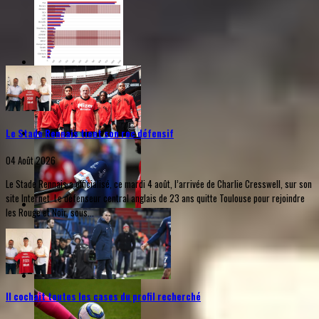
Le Stade Rennais tient son roc défensif
04 Août 2026
Le Stade Rennais a officialisé, ce mardi 4 août, l’arrivée de Charlie Cresswell, sur son
site Internet. Le défenseur central anglais de 23 ans quitte Toulouse pour rejoindre
les Rouge et Noir, sous...
Il cochait toutes les cases du profil recherché