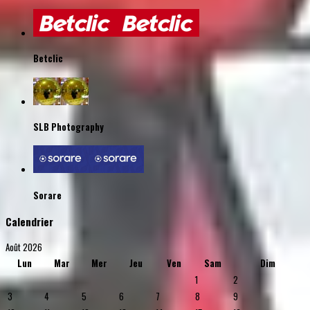
Betclic
SLB Photography
Sorare
Calendrier
Août 2026
Lun
Mar
Mer
Jeu
Ven
Sam
Dim
1
2
3
4
5
6
7
8
9