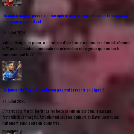
Un cadre majeur passe au bloc opératoire et son retour se fera avec un
accessoire inhabituel
25 Juillet 2026
Valentin Rongier, le joueur, a été victime d’une fracture du nez lors d’un entraînement
le 21 juillet. L’incident a nécessité une intervention chirurgicale qui a eu lieu le
lendemain, soit le 22...
Ce joueur du Bayer Leverkusen pourrait revenir en Ligue 1
24 Juillet 2026
L’intérêt pour Martin Terrier se renforce de jour en jour dans le paysage
footballistique français. Actuellement sous les couleurs du Bayer Leverkusen,
l’attaquant semble être un joueur très...