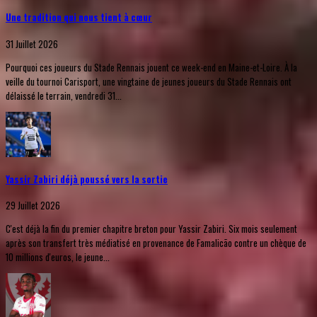
Une tradition qui nous tient à cœur
31 Juillet 2026
Pourquoi ces joueurs du Stade Rennais jouent ce week-end en Maine-et-Loire. À la
veille du tournoi Carisport, une vingtaine de jeunes joueurs du Stade Rennais ont
délaissé le terrain, vendredi 31...
Yassir Zabiri déjà poussé vers la sortie
29 Juillet 2026
C'est déjà la fin du premier chapitre breton pour Yassir Zabiri. Six mois seulement
après son transfert très médiatisé en provenance de Famalicão contre un chèque de
10 millions d'euros, le jeune...