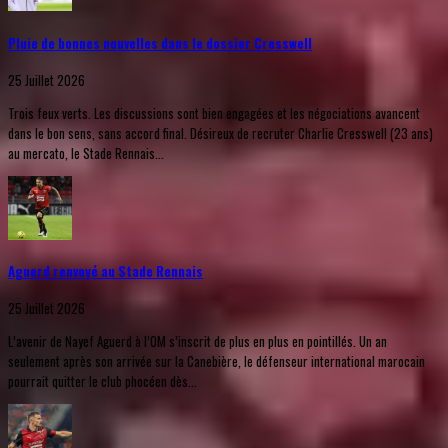
Pluie de bonnes nouvelles dans le dossier Cresswell
25 Juillet 2026
Trois feux verts. Les discussions sont bien engagées et les négociations avancent
dans le bon sens, sans accord final. Désireux de recruter Charlie Cresswell (23 ans)
au mercato, le Stade Rennais...
Aguerd renvoyé au Stade Rennais
25 Juillet 2026
L’avenir de Nayef Aguerd à l’OM s’inscrit de plus en plus en pointillés. Un an
seulement après son arrivée sur la Canebière, le défenseur international marocain
pourrait quitter le club phocéen dès...