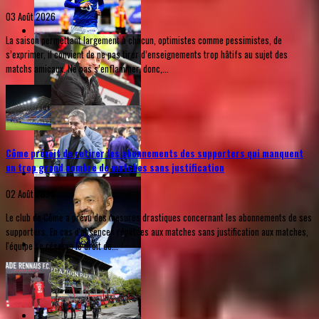
03 Août 2026
La saison permettant largement à chacun, optimistes comme pessimistes, de
s’exprimer, il convient de ne pas tirer d’enseignements trop hâtifs au sujet des
matchs amicaux. Ne pas s’enflammer, donc,...
Côme prévoit de retirer les abonnements des supporters qui manquent
un trop grand nombre de matches sans justification
02 Août 2026
Le club de Côme a prévu des mesures drastiques concernant les abonnements de ses
supporters. En cas d'absences répétées aux matches sans justification aux matches,
l'équipe se réserve le droit de...