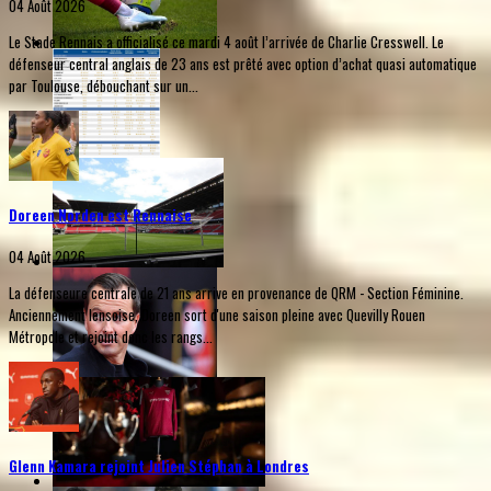
04 Août 2026
Le Stade Rennais a officialisé ce mardi 4 août l’arrivée de Charlie Cresswell. Le
défenseur central anglais de 23 ans est prêté avec option d’achat quasi automatique
par Toulouse, débouchant sur un...
Doreen Norden est Rennaise
04 Août 2026
La défenseure centrale de 21 ans arrive en provenance de QRM - Section Féminine.
Anciennement lensoise, Doreen sort d'une saison pleine avec Quevilly Rouen
Métropole et rejoint donc les rangs...
Glenn Kamara rejoint Julien Stéphan à Londres