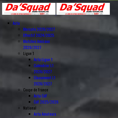
Actu
Mercato 2026/2027
Effectif 2024/2025
Matches Amicaux
2026/2027
Ligue 1
Actu Ligue 1
Calendrier L1
2026/2027
Classement L1
2026/2027
Coupe de France
Actu CdF
CdF 2025/2026
National
Actu Amateurs