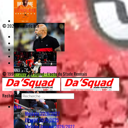
© 2024 www.srfc.bzh
© 1996 - 2026 Da'Squad - L'actu du Stade Rennais
Rechercher
Actu
Mercato 2026/2027
Effectif 2024/2025
Matches Amicaux 2026/2027