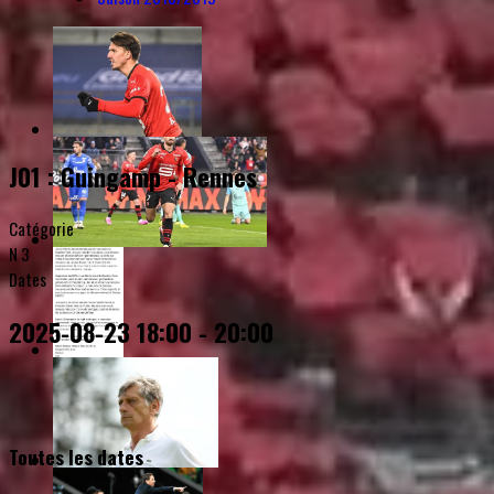
J01 : Guingamp - Rennes
Catégorie
N 3
Dates
2025-08-23
18:00
-
20:00
Toutes les dates