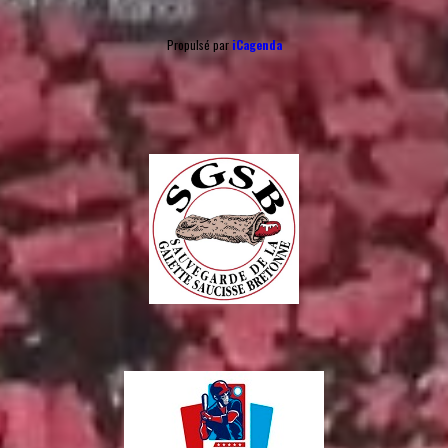
Propulsé par
iCagenda