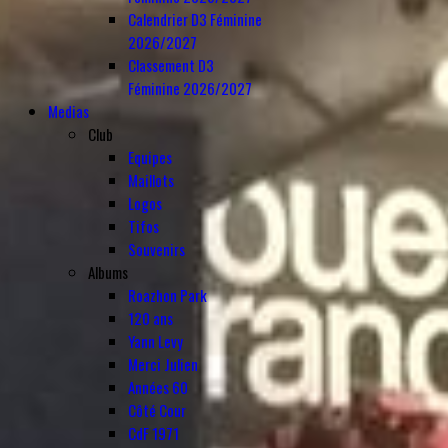
Calendrier D3 Féminine
2026/2027
Classement D3
Féminine 2026/2027
Medias
Club
Equipes
Maillots
Logos
Tifos
Souvenirs
Albums
Roazhon Park
120 ans
Yann Levy
Merci Julien
Années 60
Côté Cour
CdF 1971