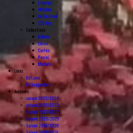
L'équipe
Affiches
On Ze Road
125 Ans
Collections
Billets
Livres
Cartes
Panini
Maillots
Liens
Da'Liens
Da'Supporters
Archives
saison 2023/2024
saison 2022/2023
Saison 2021/2022
Saison 2020/2021
Saison 2019/2020
Saison 2018/2019