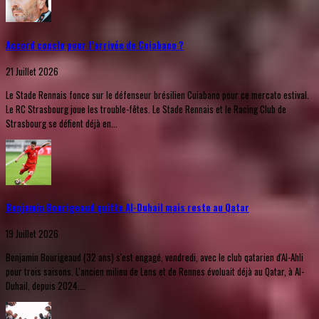
Accord conclu pour l’arrivée de Cuiabano ?
21 Juillet 2026
Le Stade Rennais fonce sur le défenseur brésilien Cuiabano pour ce mercato estival.
Le RC Strasbourg joue les trouble-fêtes. Le Stade Rennais et le Racing Club de
Strasbourg se défient déjà en...
Benjamin Bourigeaud quitte Al-Duhail mais reste au Qatar
19 Juillet 2026
Benjamin Bourigeaud (32 ans) s'est engagé, vendredi, avec le club qatarien d'Al-Ahli
pour trois saisons. L'ancien milieu de Lens et de Rennes évoluait déjà au Qatar, à Al-
Duhail, depuis 2024....