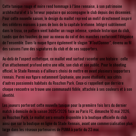
Cette tunique rouge et noire rend hommage à l’âme rennaise, à son patrimoine
architectural et à la ferveur populaire qui accompagne le club depuis des décennies.
Pour cette nouvelle saison, le design du maillot reprend un motif directement inspiré
des célèbres maisons à pans de bois de la capitale bretonne. Intégré subtilement
dans le tissu, ce pattern vient habiller un rouge intense, symbole historique du club,
tandis que des touches de noir au niveau du col et des manches renforcent l’élégance
de l’ensemble. Dans la nuque figure également le slogan "#ToutDonner", devenu au fil
des saisons l’une des signatures du club et de ses supporters.
Au-delà de l’aspect esthétique, ce maillot veut surtout raconter une histoire : celle
d’un attachement profond entre une ville, son club et son public. Pour le shooting
officiel, le Stade Rennais a d’ailleurs choisi de mettre en avant plusieurs supporters
rennais. Parmi eux figure notamment Épiphanie, une jeune étudiante, aux côtés
d’autres passionnés habitués du Roazhon Park. Ceux-ci rappellent que derrière
chaque rencontre se trouve une communauté fidèle, attachée à ses couleurs et à son
identité.
Les joueurs porteront cette nouvelle tunique pour la première fois lors du dernier
match à domicile de la saison 2025/2026 face au Paris FC, dimanche 10 mai 2026,
au Roazhon Park. Le maillot sera ensuite disponible à la boutique officielle du club
ainsi que sur la boutique en ligne du Stade Rennais, avant une commercialisation plus
large dans les réseaux partenaires de PUMA à partir du 23 mai.