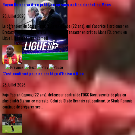
Rayan Bamba va être prêté un an sans option d'achat au Mans
28 Juillet 2026
Le défenseur du Stade Rennais Rayan Bamba (22 ans), qui s'apprête à prolonger en
Bretagne comme l'a révélé Le Parisien, va s'engager en prêt au Mans FC, promu en
Ligue 1. Il devrait jouer samedi...
C’est confirmé pour ce protégé d’Haise à Nice
28 Juillet 2026
Kojo Peprah Oppong (22 ans), défenseur central de l’OGC Nice, suscite de plus en
plus d’intérêts sur ce mercato. Celui du Stade Rennais est confirmé. Le Stade Rennais
continue de préparer ses...