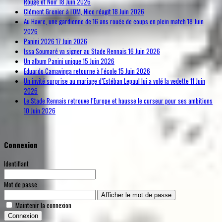
Rouge et Noir
18 Juin 2026
Clément Grenier à l'OM, Nice réagit
18 Juin 2026
Au Havre, une gardienne de 16 ans rouée de coups en plein match
18 Juin
2026
Panini 2026
17 Juin 2026
Issa Soumaré va signer au Stade Rennais
16 Juin 2026
Un album Panini unique
15 Juin 2026
Eduardo Camavinga retourne à l'école
15 Juin 2026
Un invité surprise au mariage d’Estéban Lepaul lui a volé la vedette
11 Juin
2026
Le Stade Rennais retrouve l’Europe et hausse le curseur pour ses ambitions
10 Juin 2026
Connexion
Identifiant
Mot de passe
Afficher le mot de passe
Maintenir la connexion
Connexion