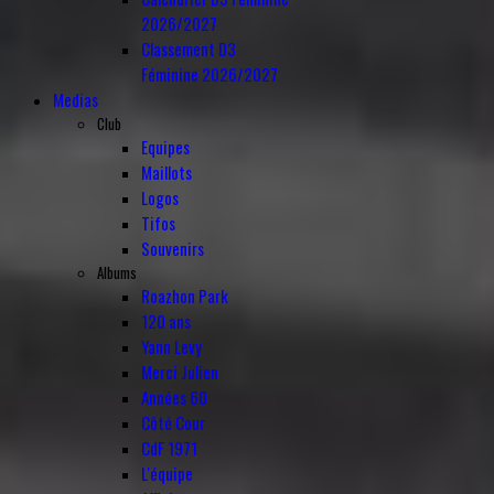
2026/2027
Classement D3
Féminine 2026/2027
Medias
Club
Equipes
Maillots
Logos
Tifos
Souvenirs
Albums
Roazhon Park
120 ans
Yann Levy
Merci Julien
Années 60
Côté Cour
CdF 1971
L'équipe