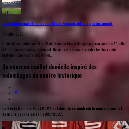
Le prochain match amical du Stade Rennais diffusé gratuitement
14 Juillet 2026
Le deuxième match amical du Stade Rennais face à Guingamp prévu vendredi 17 juillet
à 17h30 sera diffusé gratuitement. Où voir cette rencontre entre les deux clubs
bretons? Comme lors du premier...
Un nouveau maillot domicile inspiré des
colombages du centre historique
Le Stade Rennais FC et PUMA ont dévoilé ce vendredi le nouveau maillot
domicile pour la saison 2026/2027.