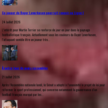
Ce joueur du Bayer Leverkusen pourrait revenir en Ligue 1
24 Juillet 2026
L’intérêt pour Martin Terrier se renforce de jour en jour dans le paysage
footballistique français. Actuellement sous les couleurs du Bayer Leverkusen,
l’attaquant semble être un joueur très...
À notre tour de nous rassembler
21 Juillet 2026
Après l’Assemblée nationale lundi, le Sénat a adopté à l’unanimité le projet de loi pour
réformer le sport professionnel, qui concerne notamment la gouvernance d’un
football français marqué par les...