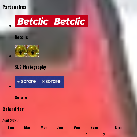
Partenaires
Betclic
SLB Photography
Sorare
Calendrier
Août 2026
Lun
Mar
Mer
Jeu
Ven
Sam
Dim
1
2