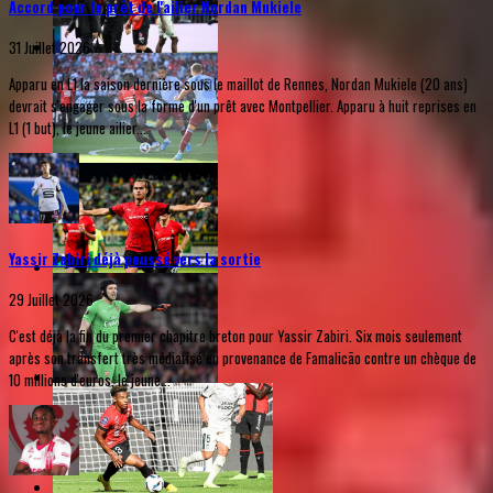
Accord pour le prêt de l'ailier Nordan Mukiele
31 Juillet 2026
Apparu en L1 la saison dernière sous le maillot de Rennes, Nordan Mukiele (20 ans)
devrait s'engager sous la forme d'un prêt avec Montpellier. Apparu à huit reprises en
L1 (1 but), le jeune ailier...
Yassir Zabiri déjà poussé vers la sortie
29 Juillet 2026
C'est déjà la fin du premier chapitre breton pour Yassir Zabiri. Six mois seulement
après son transfert très médiatisé en provenance de Famalicão contre un chèque de
10 millions d'euros, le jeune...