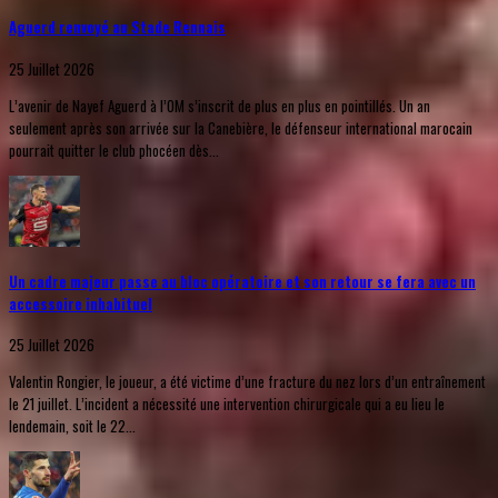
Aguerd renvoyé au Stade Rennais
25 Juillet 2026
L’avenir de Nayef Aguerd à l’OM s’inscrit de plus en plus en pointillés. Un an
seulement après son arrivée sur la Canebière, le défenseur international marocain
pourrait quitter le club phocéen dès...
Un cadre majeur passe au bloc opératoire et son retour se fera avec un
accessoire inhabituel
25 Juillet 2026
Valentin Rongier, le joueur, a été victime d’une fracture du nez lors d’un entraînement
le 21 juillet. L’incident a nécessité une intervention chirurgicale qui a eu lieu le
lendemain, soit le 22...