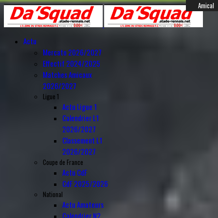
Année
Mois
Année
Mois
Féminines
Actualité
Actualité
Actualité
Actualité
Mercato
Mercato
Mercato
Mercato
Mercato
Mercato
Mercato
Mercato
Anciens
Anciens
Anciens
Amical
Amical
précédente
précédent
suivante
suivant
Actu
Mercato 2026/2027
Effectif 2024/2025
Matches Amicaux
2026/2027
Ligue 1
Actu Ligue 1
Calendrier L1
2026/2027
Classement L1
2026/2027
Coupe de France
Actu CdF
CdF 2025/2026
National
Actu Amateurs
Calendrier N2