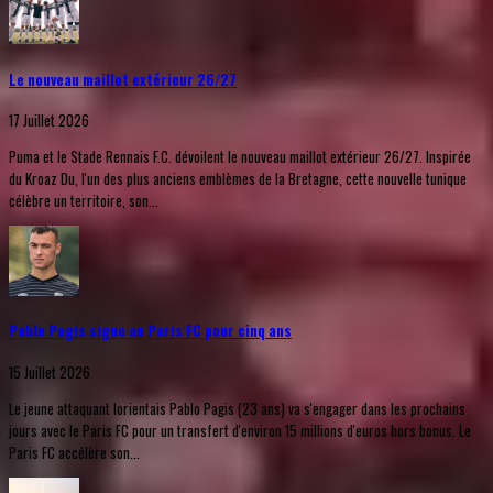
Le nouveau maillot extérieur 26/27
17 Juillet 2026
Puma et le Stade Rennais F.C. dévoilent le nouveau maillot extérieur 26/27. Inspirée
du Kroaz Du, l'un des plus anciens emblèmes de la Bretagne, cette nouvelle tunique
célèbre un territoire, son...
Pablo Pagis signe au Paris FC pour cinq ans
15 Juillet 2026
Le jeune attaquant lorientais Pablo Pagis (23 ans) va s'engager dans les prochains
jours avec le Paris FC pour un transfert d'environ 15 millions d'euros hors bonus. Le
Paris FC accélère son...