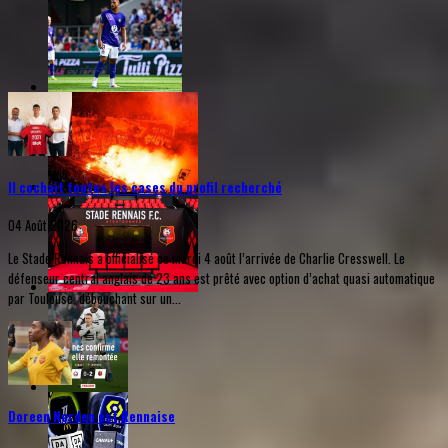
Il cochait toutes les cases du profil recherché
04 Août 2026
Le Stade Rennais a officialisé ce mardi 4 août l’arrivée de Charlie Cresswell. Le
défenseur central anglais de 23 ans est prêté avec option d’achat quasi automatique
par Toulouse, débouchant sur un...
Doreen Norden est Rennaise