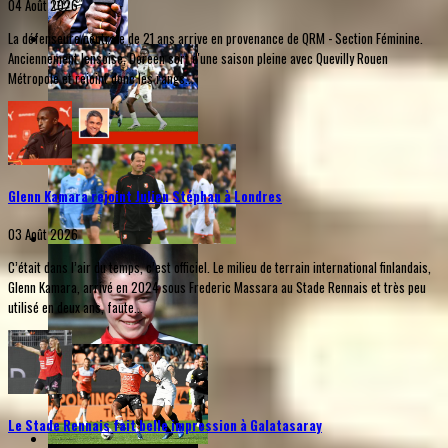
04 Août 2026
La défenseure centrale de 21 ans arrive en provenance de QRM - Section Féminine.
Anciennement lensoise, Doreen sort d'une saison pleine avec Quevilly Rouen
Métropole et rejoint donc les rangs...
Glenn Kamara rejoint Julien Stéphan à Londres
03 Août 2026
C’était dans l’air du temps, c’est officiel. Le milieu de terrain international finlandais,
Glenn Kamara, arrivé en 2024 sous Frederic Massara au Stade Rennais et très peu
utilisé en deux ans, faute...
Le Stade Rennais fait belle impression à Galatasaray