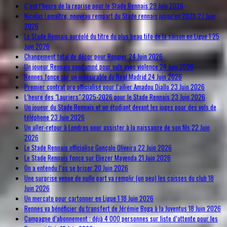
C’est l’heure de la reprise pour le Stade Rennais
29 Juin 2026
Nicolas Lemaître, nouveau rempart du Stade rennais jusqu’en 2028
27 Juin
2026
Le Stade Rennais auréolé du titre du plus beau tifo de la saison en Ligue 1
25
Juin 2026
Changement total de décor pour Rongier
24 Juin 2026
Un joueur Rennais condamné pour vols avec violence
24 Juin 2026
Rennes fonce sur un indésirable du Real Madrid
24 Juin 2026
Premier contrat pro officialisé pour l’ailier Amadou Diallo
23 Juin 2026
L’heure des "Lauriers" 2025-2026 pour le Stade Rennais
23 Juin 2026
Un joueur du Stade Rennais et un étudiant devant les juges pour des vols de
téléphone
23 Juin 2026
Un aller-retour à Londres pour assister à la naissance de son fils
22 Juin
2026
Le Stade Rennais officialise Gonçalo Oliveira
22 Juin 2026
Le Stade Rennais fonce sur Eliezer Mayenda
21 Juin 2026
On a entendu l’os se briser
20 Juin 2026
Une surprise venue de nulle part va remplir (un peu) les caisses du club
18
Juin 2026
Un mercato pour cartonner en Ligue 1
18 Juin 2026
Rennes va bénéficier du transfert de Jérémie Boga à la Juventus
18 Juin 2026
Campagne d’abonnement : déjà 4 000 personnes sur liste d’attente pour les