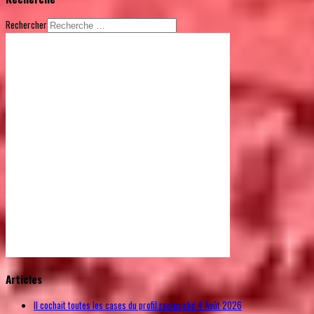
Rechercher
© Free
Joomla! 3 Modules
- by
VinaGecko.com
Articles
Il cochait toutes les cases du profil recherché
4 Août 2026