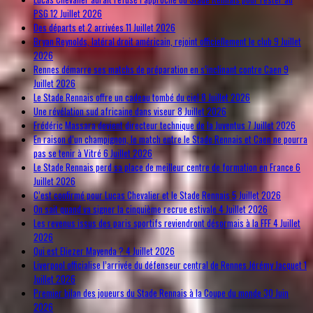
PSG
12 Juillet 2026
Des départs et 2 arrivées
11 Juillet 2026
Bryan Reynolds, latéral droit américain, rejoint officiellement le club
9 Juillet
2026
Rennes démarre ses matchs de préparation en s’inclinant contre Caen
9
Juillet 2026
Le Stade Rennais offre un cadeau tombé du ciel
8 Juillet 2026
Une révélation sud africaine dans viseur
8 Juillet 2026
Frédéric Massara devient directeur technique de la Juventus
7 Juillet 2026
En raison d’un champignon, le match entre le Stade Rennais et Caen ne pourra
pas se tenir à Vitré
6 Juillet 2026
Le Stade Rennais perd sa place de meilleur centre de formation en France
6
Juillet 2026
C’est confirmé pour Lucas Chevalier et le Stade Rennais
5 Juillet 2026
On sait quand va signer la cinquième recrue estivale
4 Juillet 2026
Les revenus issus des paris sportifs reviendront désormais à la FFF
4 Juillet
2026
Qui est Eliezer Mayenda ?
4 Juillet 2026
Liverpool officialise l’arrivée du défenseur central de Rennes Jérémy Jacquet
1
Juillet 2026
Premier bilan des joueurs du Stade Rennais à la Coupe du monde
30 Juin
2026