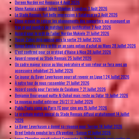
Doreen Norden est Rennaise
4 Août 2026
Glenn Kamara rejoint Julien Stéphan à Londres
3 Août 2026
Le Stade Rennais fait belle impression à Galatasaray
3 Août 2026
Côme prévoit de retirer les abonnements des supporters qui manquent un
trop grand nombre de matches sans justification
2 Août 2026
Accord pour le prêt de l'ailier Nordan Mukiele
31 Juillet 2026
Yassir Zabiri déjà poussé vers la sortie
29 Juillet 2026
Rayan Bamba va être prêté un an sans option d'achat au Mans
28 Juillet 2026
C’est confirmé pour ce protégé d’Haise à Nice
28 Juillet 2026
Aguerd renvoyé au Stade Rennais
25 Juillet 2026
Un cadre majeur passe au bloc opératoire et son retour se fera avec un
accessoire inhabituel
25 Juillet 2026
Ce joueur du Bayer Leverkusen pourrait revenir en Ligue 1
24 Juillet 2026
À notre tour de nous rassembler
21 Juillet 2026
Accord conclu pour l’arrivée de Cuiabano ?
21 Juillet 2026
Benjamin Bourigeaud quitte Al-Duhail mais reste au Qatar
19 Juillet 2026
Le nouveau maillot extérieur 26/27
17 Juillet 2026
Pablo Pagis signe au Paris FC pour cinq ans
15 Juillet 2026
Le prochain match amical du Stade Rennais diffusé gratuitement
14 Juillet
2026
Le Bayer Leverkusen a donné sa réponse pour Terrier
14 Juillet 2026
Breel Embolo expulsé lors d’Argentine - Suisse
12 Juillet 2026
Lucas Chevalier aurait refusé l’approche du Stade Rennais pour rester au