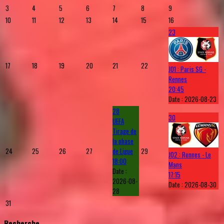
3
4
5
6
7
8
9
10
11
12
13
14
15
16
23
17
18
19
20
21
22
J01 : Paris SG -
Rennes
20:45
Date :
2026-08-23
28
30
UEFA
Tirage de
la phase
24
25
26
27
de Ligue
29
J02 : Rennes - Le
18:00
Mans
Date :
17:15
2026-08-
Date :
2026-08-30
28
31
Recherche