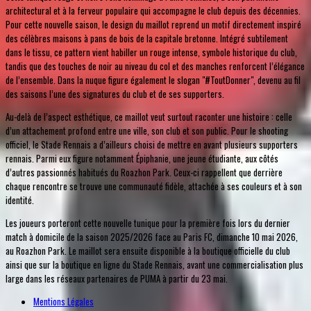
architectural et à la ferveur populaire qui accompagne le club depuis des décennies.
Pour cette nouvelle saison, le design du maillot reprend un motif directement inspiré
des célèbres maisons à pans de bois de la capitale bretonne. Intégré subtilement
dans le tissu, ce pattern vient habiller un rouge intense, symbole historique du club,
tandis que des touches de noir au niveau du col et des manches renforcent l’élégance
de l’ensemble. Dans la nuque figure également le slogan "#ToutDonner", devenu au fil
des saisons l’une des signatures du club et de ses supporters.
Au-delà de l’aspect esthétique, ce maillot veut surtout raconter une histoire : celle
d’un attachement profond entre une ville, son club et son public. Pour le shooting
officiel, le Stade Rennais a d’ailleurs choisi de mettre en avant plusieurs supporters
rennais. Parmi eux figure notamment Épiphanie, une jeune étudiante, aux côtés
d’autres passionnés habitués du Roazhon Park. Ceux-ci rappellent que derrière
chaque rencontre se trouve une communauté fidèle, attachée à ses couleurs et à son
identité.
Les joueurs porteront cette nouvelle tunique pour la première fois lors du dernier
match à domicile de la saison 2025/2026 face au Paris FC, dimanche 10 mai 2026,
au Roazhon Park. Le maillot sera ensuite disponible à la boutique officielle du club
ainsi que sur la boutique en ligne du Stade Rennais, avant une commercialisation plus
large dans les réseaux partenaires de PUMA à partir du 23 mai.
Mentions Légales