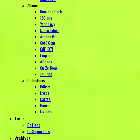
Albums
Roazhon Park
120 ans
Yann Levy
Merci Julien
Années 60
Côté Cour
CdF 1971
L'équipe
Affiches
On Ze Road
125 Ans
Collections
Billets
Livres
Cartes
Panini
Maillots
Liens
Da'Liens
Da'Supporters
Archives